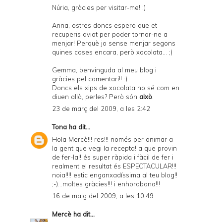
Núria, gràcies per visitar-me! :)
Anna, ostres doncs espero que et
recuperis aviat per poder tornar-ne a
menjar! Perquè jo sense menjar segons
quines coses encara, però xocolata... ;)
Gemma, benvinguda al meu blog i
gràcies pel comentari!! :)
Doncs els xips de xocolata no sé com en
diuen allà, perles? Però són
això
.
23 de març del 2009, a les 2:42
Tona
ha dit...
Hola Mercè!!! res!!! només per animar a
la gent que vegi la recepta! a que provin
de fer-la!! és super ràpida i fàcil de fer i
realment el resultat és ESPECTACULAR!!!
noia!!!! estic enganxadíssima al teu blog!!
;-)...moltes gràcies!!! i enhorabona!!!
16 de maig del 2009, a les 10:49
Mercè
ha dit...