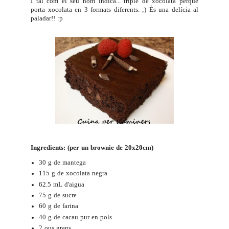
I tal com el seu nom indica... triple de xocolata perquè
porta xocolata en 3 formats diferents. ;) És una delícia al
paladar!! :p
Ingredients: (per un brownie de 20x20cm)
30 g de mantega
115 g de xocolata negra
62.5 mL d'aigua
75 g de sucre
60 g de farina
40 g de cacau pur en pols
2 ous grans