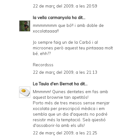
22 de març del 2009, a les 20:59
la vella carmanyola
ha dit...
mmmmmmm que bó!! i amb doble de
xocolataaaa!!
Jo sempre faig un de la Carbó i al
microones però aquest teu pintaaaa molt
bé, ehh??
Recordsss
22 de març del 2009, a les 21:13
La Taula d'en Bernat
ha dit...
Mmmmm! Quines dentetes em fas amb
aquest brownie tan apetitós!
Porto més de tres mesos sense menjar
xocolata per prescripció mèdica i em
sembla que un dia d'aquests no podré
resistir més la temptació. Seà qüestió
d'assaborir-la amb els ulls!
22 de març del 2009, a les 21:25