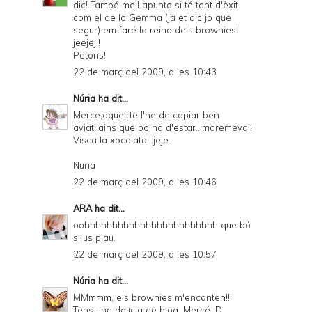
dic! També me'l apunto si té tant d'èxit
com el de la Gemma (ja et dic jo que
segur) em faré la reina dels brownies!
jeejej!!
Petons!
22 de març del 2009, a les 10:43
Núria
ha dit...
Merce,aquet te l'he de copiar ben
aviat!!ains que bo ha d'estar...maremeva!!
Visca la xocolata...jeje
Nuria
22 de març del 2009, a les 10:46
ARA
ha dit...
oohhhhhhhhhhhhhhhhhhhhhhhh que bó
si us plau.
22 de març del 2009, a les 10:57
Núria
ha dit...
MMmmm, els brownies m'encanten!!!
Tens una delícia de blog, Mercé :D.