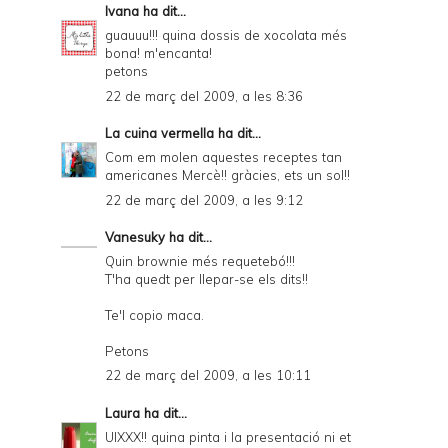
Ivana
ha dit...
guauuu!!! quina dossis de xocolata més
bona! m'encanta!
petons
22 de març del 2009, a les 8:36
La cuina vermella
ha dit...
Com em molen aquestes receptes tan
americanes Mercè!! gràcies, ets un sol!!
22 de març del 2009, a les 9:12
Vanesuky
ha dit...
Quin brownie més requetebó!!!
T'ha quedt per llepar-se els dits!!
Te'l copio maca.
Petons
22 de març del 2009, a les 10:11
Laura
ha dit...
UIXXX!! quina pinta i la presentació ni et