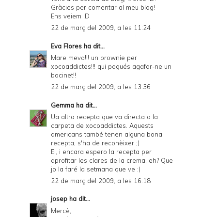
Gràcies per comentar al meu blog!
Ens veiem ;D
22 de març del 2009, a les 11:24
Eva Flores
ha dit...
Mare meva!!! un brownie per
xocoaddictes!!! qui pogués agafar-ne un
bocinet!!
22 de març del 2009, a les 13:36
Gemma
ha dit...
Ua altra recepta que va directa a la
carpeta de xocoaddictes. Aquests
americans també tenen alguna bona
recepta, s'ha de reconèixer ;)
Ei, i encara espero la recepta per
aprofitar les clares de la crema, eh? Que
jo la faré la setmana que ve :)
22 de març del 2009, a les 16:18
josep
ha dit...
Mercè,