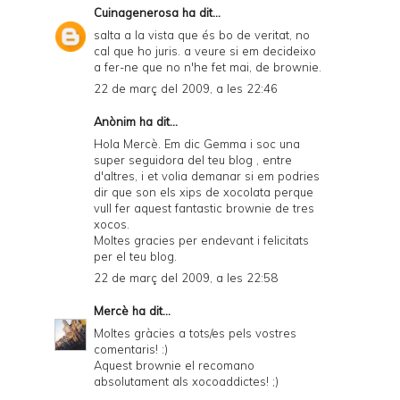
Cuinagenerosa
ha dit...
salta a la vista que és bo de veritat, no
cal que ho juris. a veure si em decideixo
a fer-ne que no n'he fet mai, de brownie.
22 de març del 2009, a les 22:46
Anònim ha dit...
Hola Mercè. Em dic Gemma i soc una
super seguidora del teu blog , entre
d'altres, i et volia demanar si em podries
dir que son els xips de xocolata perque
vull fer aquest fantastic brownie de tres
xocos.
Moltes gracies per endevant i felicitats
per el teu blog.
22 de març del 2009, a les 22:58
Mercè
ha dit...
Moltes gràcies a tots/es pels vostres
comentaris! :)
Aquest brownie el recomano
absolutament als xocoaddictes! ;)