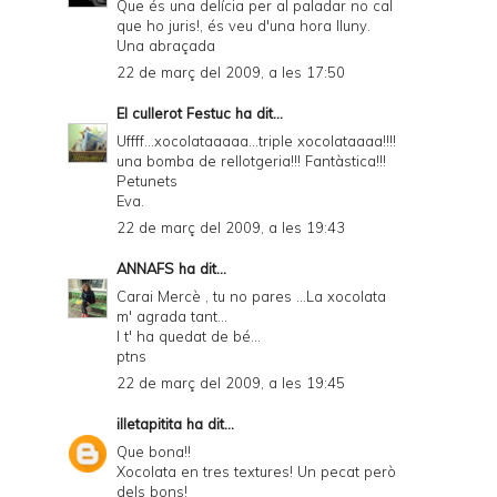
Que és una delícia per al paladar no cal
que ho juris!, és veu d'una hora lluny.
Una abraçada
22 de març del 2009, a les 17:50
El cullerot Festuc
ha dit...
Uffff...xocolataaaaa...triple xocolataaaa!!!!
una bomba de rellotgeria!!! Fantàstica!!!
Petunets
Eva.
22 de març del 2009, a les 19:43
ANNAFS
ha dit...
Carai Mercè , tu no pares ...La xocolata
m' agrada tant...
I t' ha quedat de bé...
ptns
22 de març del 2009, a les 19:45
illetapitita
ha dit...
Que bona!!
Xocolata en tres textures! Un pecat però
dels bons!