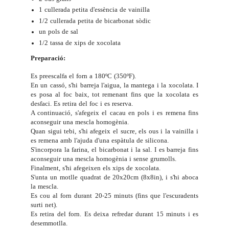
1 cullerada petita d'essència de vainilla
1/2 cullerada petita de bicarbonat sòdic
un pols de sal
1/2 tassa de xips de xocolata
Preparació:
Es preescalfa el forn a 180ºC (350ºF).
En un cassó, s'hi barreja l'aigua, la mantega i la xocolata. I
es posa al foc baix, tot remenant fins que la xocolata es
desfaci. Es retira del foc i es reserva.
A continuació, s'afegeix el cacau en pols i es remena fins
aconseguir una mescla homogènia.
Quan sigui tebi, s'hi afegeix el sucre, els ous i la vainilla i
es remena amb l'ajuda d'una espàtula de silicona.
S'incorpora la farina, el bicarbonat i la sal. I es barreja fins
aconseguir una mescla homogènia i sense grumolls.
Finalment, s'hi afegeixen els xips de xocolata.
S'unta un motlle quadrat de 20x20cm (8x8in), i s'hi aboca
la mescla.
Es cou al forn durant 20-25 minuts (fins que l'escuradents
surti net).
Es retira del forn. Es deixa refredar durant 15 minuts i es
desemmotlla.