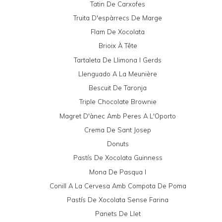
Tatin De Carxofes
Truita D'espàrrecs De Marge
Flam De Xocolata
Brioix À Tête
Tartaleta De Llimona I Gerds
Llenguado A La Meunière
Bescuit De Taronja
Triple Chocolate Brownie
Magret D'ànec Amb Peres A L'Oporto
Crema De Sant Josep
Donuts
Pastís De Xocolata Guinness
Mona De Pasqua I
Conill A La Cervesa Amb Compota De Poma
Pastís De Xocolata Sense Farina
Panets De Llet