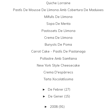
Quiche Lorraine
Pastís De Mousse De Llimona Amb Cobertura De Maduixes
Milfulls De Llimona
Sopa De Menta
Pastissets De Llimona
Crema De Llimona
Bunyols De Poma
Carrot Cake - Pastís De Pastanaga
Pollastre Amb Samfaina
New York Style Cheesecake
Crema D'espàrrecs
Tarta Xocolatíssima
De Febrer
(27)
►
De Gener
(15)
►
2008
(91)
►