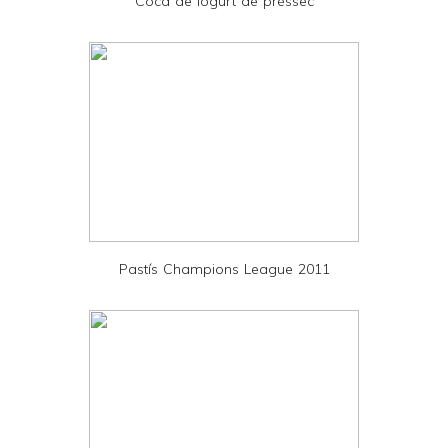
Coca de iogurt de préssec
n
d
l
y
a
n
d
P
D
Pastís Champions League 2011
F