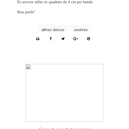
Es serveix tallat en quadrats de 4 cm per banda.
Bon profit!
altres dolços
postres
P
r
i
n
t
e
r
F
r
i
e