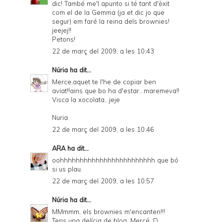
dic! També me'l apunto si té tant d'èxit
com el de la Gemma (ja et dic jo que
segur) em faré la reina dels brownies!
jeejej!!
Petons!
22 de març del 2009, a les 10:43
Núria
ha dit...
Merce,aquet te l'he de copiar ben
aviat!!ains que bo ha d'estar...maremeva!!
Visca la xocolata...jeje
Nuria
22 de març del 2009, a les 10:46
ARA
ha dit...
oohhhhhhhhhhhhhhhhhhhhhhhh que bó
si us plau.
22 de març del 2009, a les 10:57
Núria
ha dit...
MMmmm, els brownies m'encanten!!!
Tens una delícia de blog, Mercé :D.