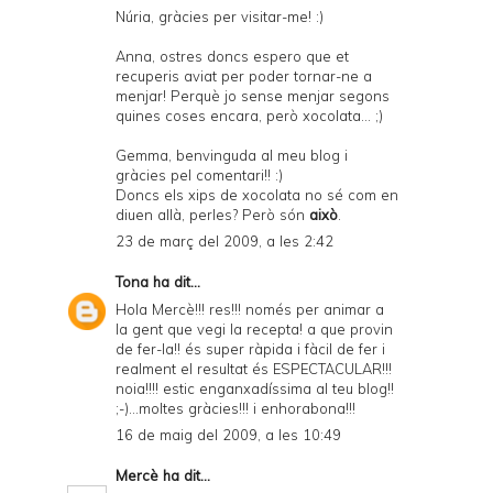
Núria, gràcies per visitar-me! :)
Anna, ostres doncs espero que et
recuperis aviat per poder tornar-ne a
menjar! Perquè jo sense menjar segons
quines coses encara, però xocolata... ;)
Gemma, benvinguda al meu blog i
gràcies pel comentari!! :)
Doncs els xips de xocolata no sé com en
diuen allà, perles? Però són
això
.
23 de març del 2009, a les 2:42
Tona
ha dit...
Hola Mercè!!! res!!! només per animar a
la gent que vegi la recepta! a que provin
de fer-la!! és super ràpida i fàcil de fer i
realment el resultat és ESPECTACULAR!!!
noia!!!! estic enganxadíssima al teu blog!!
;-)...moltes gràcies!!! i enhorabona!!!
16 de maig del 2009, a les 10:49
Mercè
ha dit...