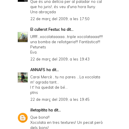
Que és una delícia per al paladar no cal
que ho juris!, és veu d'una hora lluny.
Una abraçada
22 de març del 2009, a les 17:50
El cullerot Festuc
ha dit...
Uffff...xocolataaaaa...triple xocolataaaa!!!!
una bomba de rellotgeria!!! Fantàstica!!!
Petunets
Eva.
22 de març del 2009, a les 19:43
ANNAFS
ha dit...
Carai Mercè , tu no pares ...La xocolata
m' agrada tant...
I t' ha quedat de bé...
ptns
22 de març del 2009, a les 19:45
illetapitita
ha dit...
Que bona!!
Xocolata en tres textures! Un pecat però
dels bons!