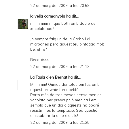
22 de març del 2009, a les 20:59
la vella carmanyola
ha dit...
mmmmmmm que bó!! i amb doble de
xocolataaaa!!
Jo sempre faig un de la Carbó i al
microones però aquest teu pintaaaa molt
bé, ehh??
Recordsss
22 de març del 2009, a les 21:13
La Taula d'en Bernat
ha dit...
Mmmmm! Quines dentetes em fas amb
aquest brownie tan apetitós!
Porto més de tres mesos sense menjar
xocolata per prescripció mèdica i em
sembla que un dia d'aquests no podré
resistir més la temptació. Seà qüestió
d'assaborir-la amb els ulls!
22 de març del 2009, a les 21:25