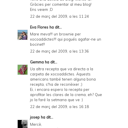
Gràcies per comentar al meu blog!
Ens veiem ;D
22 de març del 2009, a les 11:24
Eva Flores
ha dit...
Mare meva!!! un brownie per
xocoaddictes!!! qui pogués agafar-ne un
bocinet!!
22 de març del 2009, a les 13:36
Gemma
ha dit...
Ua altra recepta que va directa a la
carpeta de xocoaddictes. Aquests
americans també tenen alguna bona
recepta, s'ha de reconèixer ;)
Ei, i encara espero la recepta per
aprofitar les clares de la crema, eh? Que
jo la faré la setmana que ve :)
22 de març del 2009, a les 16:18
josep
ha dit...
Mercè,