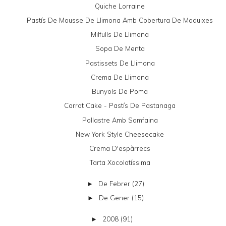
Quiche Lorraine
Pastís De Mousse De Llimona Amb Cobertura De Maduixes
Milfulls De Llimona
Sopa De Menta
Pastissets De Llimona
Crema De Llimona
Bunyols De Poma
Carrot Cake - Pastís De Pastanaga
Pollastre Amb Samfaina
New York Style Cheesecake
Crema D'espàrrecs
Tarta Xocolatíssima
De Febrer
(27)
►
De Gener
(15)
►
2008
(91)
►