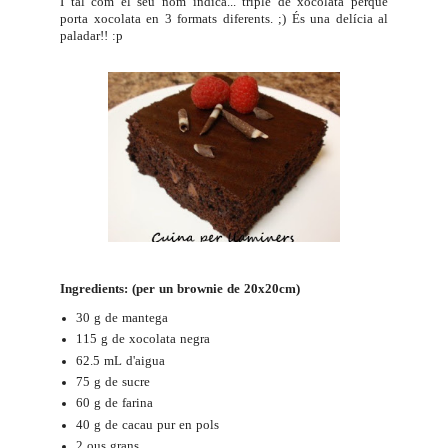
I tal com el seu nom indica... triple de xocolata perquè
porta xocolata en 3 formats diferents. ;) És una delícia al
paladar!! :p
Ingredients: (per un brownie de 20x20cm)
30 g de mantega
115 g de xocolata negra
62.5 mL d'aigua
75 g de sucre
60 g de farina
40 g de cacau pur en pols
2 ous grans