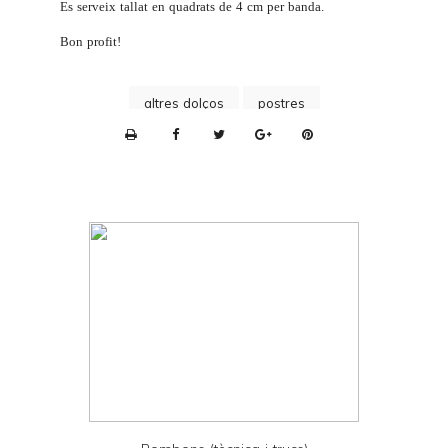
Es serveix tallat en quadrats de 4 cm per banda.
Bon profit!
altres dolços
postres
P
r
i
n
t
e
r
F
r
i
e