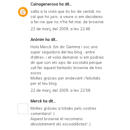
Cuinagenerosa
ha dit...
salta a la vista que és bo de veritat, no
cal que ho juris. a veure si em decideixo
a fer-ne que no n'he fet mai, de brownie.
22 de març del 2009, a les 22:46
Anònim ha dit...
Hola Mercè. Em dic Gemma i soc una
super seguidora del teu blog , entre
d'altres, i et volia demanar si em podries
dir que son els xips de xocolata perque
vull fer aquest fantastic brownie de tres
xocos.
Moltes gracies per endevant i felicitats
per el teu blog.
22 de març del 2009, a les 22:58
Mercè
ha dit...
Moltes gràcies a tots/es pels vostres
comentaris! :)
Aquest brownie el recomano
absolutament als xocoaddictes! ;)