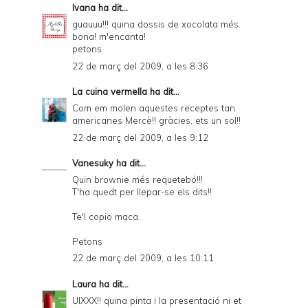
Ivana
ha dit...
guauuu!!! quina dossis de xocolata més
bona! m'encanta!
petons
22 de març del 2009, a les 8:36
La cuina vermella
ha dit...
Com em molen aquestes receptes tan
americanes Mercè!! gràcies, ets un sol!!
22 de març del 2009, a les 9:12
Vanesuky
ha dit...
Quin brownie més requetebó!!!
T'ha quedt per llepar-se els dits!!
Te'l copio maca.
Petons
22 de març del 2009, a les 10:11
Laura
ha dit...
UIXXX!! quina pinta i la presentació ni et