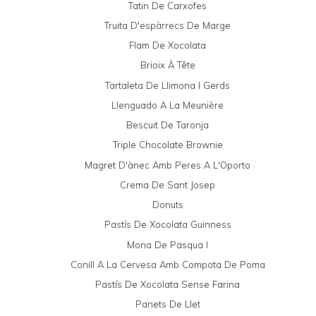
Tatin De Carxofes
Truita D'espàrrecs De Marge
Flam De Xocolata
Brioix À Tête
Tartaleta De Llimona I Gerds
Llenguado A La Meunière
Bescuit De Taronja
Triple Chocolate Brownie
Magret D'ànec Amb Peres A L'Oporto
Crema De Sant Josep
Donuts
Pastís De Xocolata Guinness
Mona De Pasqua I
Conill A La Cervesa Amb Compota De Poma
Pastís De Xocolata Sense Farina
Panets De Llet