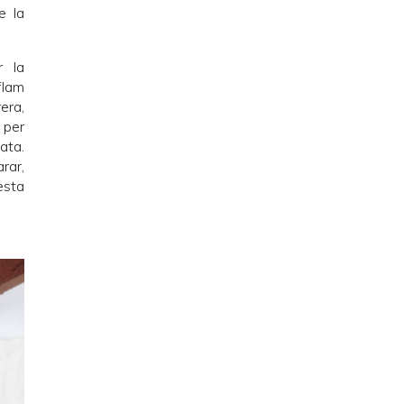
e la
r la
flam
rera,
 per
ata.
rar,
esta