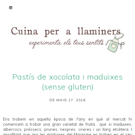
Pastís de xocolata i maduixes
(sense gluten)
DE MAIG 17, 2016
Ens trobem en aquella època de l'any en què al mercat hi
comencem a trobar una gran varietat de fruita... que si maduixes,
albercocs, préssecs, prunes, nespres, cireres i un llarg etcètera. I
aprofitant que ara les maduixes del Maresme es troben en el seu