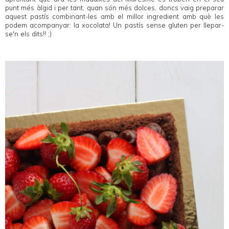
punt més àlgid i per tant, quan són més dolces, doncs vaig preparar
aquest pastís combinant-les amb el millor ingredient amb què les
podem acompanyar: la xocolata! Un pastís sense gluten per llepar-
se'n els dits!! ;)