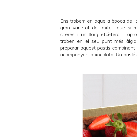
Ens trobem en aquella època de l
gran varietat de fruita... que si 
cireres i un llarg etcètera. I a
troben en el seu punt més àlgid
preparar aquest pastís combinant-
acompanyar: la xocolata! Un pastís s