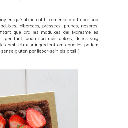
'any en què al mercat hi comencem a trobar una
maduixes, albercocs, préssecs, prunes, nespres,
profitant que ara les maduixes del Maresme es
 i per tant, quan són més dolces, doncs vaig
les amb el millor ingredient amb què les podem
ense gluten per llepar-se'n els dits!! ;)