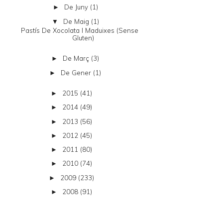
De Juny
(1)
►
De Maig
(1)
▼
Pastís De Xocolata I Maduixes (sense
Gluten)
De Març
(3)
►
De Gener
(1)
►
2015
(41)
►
2014
(49)
►
2013
(56)
►
2012
(45)
►
2011
(80)
►
2010
(74)
►
2009
(233)
►
2008
(91)
►