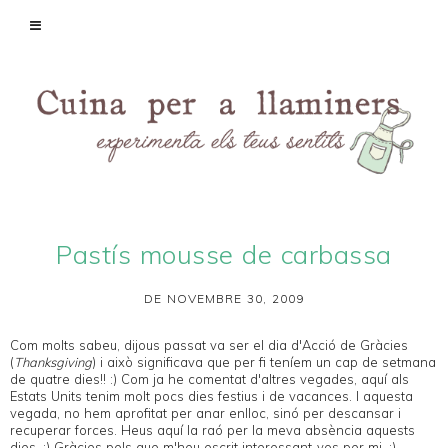
Pastís mousse de carbassa
DE NOVEMBRE 30, 2009
Com molts sabeu, dijous passat va ser el dia d'Acció de Gràcies
(
Thanksgiving
) i això significava que per fi teníem un cap de setmana
de quatre dies!! :) Com ja he comentat d'altres vegades, aquí als
Estats Units tenim molt pocs dies festius i de vacances. I aquesta
vegada, no hem aprofitat per anar enlloc, sinó per descansar i
recuperar forces. Heus aquí la raó per la meva absència aquests
dies. ;) Gràcies pels que m'heu escrit interessant-vos per mi. :)