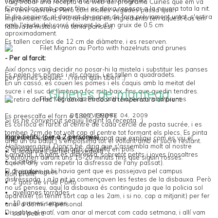
vaig trobar una
recepta
a la web del programa
Cuines
que em va
S'embolica amb paper film i es deixa reposar a la nevera tota la nit.
fer venir salivera. Però com moltes vegades passa quan
El dia següent, al damunt de paper de forn prèviament untat, s'estira
improvisem, doncs no tenia tots els ingredients (en aquest cas em
amb l'ajuda del corró deixant-la d'un gruix de 0.5 cm
faltava la mistela i no tenia panses).
aproximadament.
Es tallen cercles de 12 cm de diàmetre, i es reserven.
- Per al farcit:
Així doncs vaig decidir no posar-hi la mistela i substituir les panses
Es pelen les pomes i els caquis, i es tallen a quadradets.
per prunes seques... i renoi quin tiberi! ;)
En un cassó, es couen les pomes i els caquis amb la meitat del
Galetes de mantega
sucre i el suc de llimona a foc mig-baix, fins que quedin tendres.
Es retira del foc i es deixa refredar a temperatura ambient.
DE NOVEMBRE 04, 2009
Es preescalfa el forn a 180ºC (350ºF).
Si us he convençut seguiu llegint la recepta. ;)
Es col·loca el farcit al centre de cada cercle de pasta sucrée, i es
tomben 2cm de tot volt cap al centre tot formant els plecs. Es pinta
Ingredients: (per a 2 persones)
Alguns de vosaltres m'heu demanat que expliqui com es viu el
amb un ou batut i s'empolsima tot el voltant amb el sucre restant.
Halloween
aquí. Doncs bé, diria que s'assembla molt al nostre
S'empolsima el farcit amb canyella en pols.
4 rodanxes de filet de vedella
Carnaval. La gent es disfressa, sobretot petits i joves (nosaltres
S'enfornen durant uns 15-20 minuts fins que siguin rosses.
2 cebes
aquest any vam repetir la disfressa de l'any passat).
El divendres ja hi havia gent que es passejava pel campus
2 pastanagues
Bon profit!
disfressada, i a la nit ja començaven les festes de la disbauxa. Però
2 gots de vi de Porto
no us penseu, aquí la disbauxa és continguda ja que la policia sol
avellanes torrades
aparèixer (si tenim sort cap a les 2am, i si no, cap a mitjanit) per fer
10 prunes seques
anar a dormir el personal.
Dissabte al matí, vam anar al mercat com cada setmana, i allí vam
sal i pebre