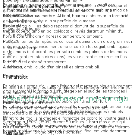
pot afegir 1-2 cullerades més de farina).
Es reserva a la nevera tota la nit per a què qualli i agafi cos.
Aleshores, com veureu al vídeo, per tal d'ajudar a desenvolupar el
Ingredients: (per a 6 persones)
Just abans de servir, es desemmotlla i es decora amb una mica de
gluten, cal treballar la massa a mà durant uns 15 minuts, tot
nata muntada.
1 pollastre sencer
llençant-la contra el marbre. Al final, haureu d'observar la formació
de bombolletes d'aire a la superfície de la massa.
suc de 4 taronges
Bon profit!
Es pinta amb oli, i es deixa reposar al damunt de la superfície de
suc de 2 llimones
treball coberta amb un bol col·locat al revés durant un mínim d'1
3 grans d'all
hora (i com a màxim 4 hores) a temperatura ambient.
aigua
Passat el temps de repòs, es col·loca al damunt d'un drap gran, net i
enfarinat, i s'estira inicialment amb el corró, i tot seguit, amb l'ajuda
oli d'oliva verge
de les mans (col·locant-les per sota i amb les palmes de les mans
sal
anar estirant en totes direccions), es va estirant mica en mica fins
romaní
formar un tel gairebé transparent.
farigola
Aleshores, amb l'ajuda d'un pinzell es pinta amb oli.
Preparació:
- Per al farcit:
Es pelen els grans d'all, i amb l'ajuda del morter es piquen juntament
Es pelen les pomes, es tallen a quarts, i es filetegen a làmines fines
amb el romaní i la farigola. I s'hi afegeixen el suc de les taronges i
o es tallen a trossets més petits.
Bescuit de carbassa i pastanaga
de les llimones, i es barreja bé.
En una paella, s'hi desfà la mantega i aleshores s'hi afegeix el pà
Es neteja bé el pollastre, es salpebra per dins i per fora.
ratllat fins que quedi torrat.
Es col·loca en una safata per anar al forn, i es rega amb un bon raig
Es barregen les pomes amb el sucre, la canyella i la sal, i
d'oli, l'all i les herbes aromàtiques triturades barrejades amb els
DE NOVEMBRE 18, 2009
s'incorpora a la paella i es deixa coure uns 5 minuts.
sucs.
Es retira del foc i s'hi afegeix el formatge de cabra (al vostre gust), i
S'enforna a 180ºC (350ºF) durant 50 minuts-1 hora (fins que sigui
es barreja bé.
Ara que estem en plena temporada de carbasses, volia fer un
cuit). Durant la cocció, cal anar regant una mica el pollastre i girant-
bescuit ràpid i senzill. I buscant, buscant, al final em vaig decantar
lo perquè agafi l'aroma per totes bandes.
- Muntatge: