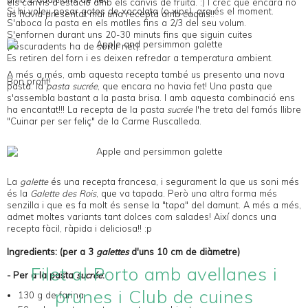
els canvis d'estació amb els canvis de fruita. :) I crec que encara no
Si hi voleu posar gotes de xocolata (o xips), ara és el moment.
us havia presentat mai una recepta amb caquis!!
S'aboca la pasta en els motlles fins a 2/3 del seu volum.
S'enfornen durant uns 20-30 minuts fins que siguin cuites
(l'escuradents ha de sortir net).
Es retiren del forn i es deixen refredar a temperatura ambient.
A més a més, amb aquesta recepta també us presento una nova
Bon profit!
pasta: la
pasta sucrée
, que encara no havia fet! Una pasta que
s'assembla bastant a la pasta brisa. I amb aquesta combinació ens
ha encantat!!! La recepta de la pasta
sucrée
l'he treta del famós llibre
"Cuinar per ser feliç" de la
Carme Ruscalleda
.
La
galette
és una recepta francesa, i segurament la que us soni més
és la
Galette des Rois
, que va tapada. Però una altra forma més
senzilla i que es fa molt és sense la "tapa" del damunt. A més a més,
admet moltes variants tant dolces com salades! Així doncs una
recepta fàcil, ràpida i deliciosa!! :p
Ingredients: (per a 3
galettes
d'uns 10 cm de diàmetre)
Filet al Porto amb avellanes i
- Per a la pasta
sucrée
:
prunes i Club de cuines
130 g de farina