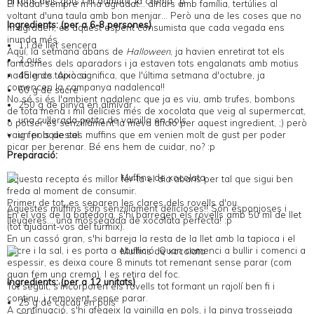
al fons dels gots i al damunt, la crema. :p
El Nadal sempre m'ha agradat... dinars amb família, tertúlies al
voltant d'una taula amb bon menjar... Però una de les coses que no
Ingredients: (per a 6-8 persones)
m'agraden, és aquest esperit consumista que cada vegada ens
inunda més.
1 l de llet sencera
Aquí, la setmana abans de
Halloween
, ja havien enretirat tot els
2 ous
fantasmes dels aparadors i ja estaven tots engalanats amb motius
45 g de tapioca
nadalencs. Això significa, que l'última setmana d'octubre, ja
comencen la campanya nadalenca!!
60 g de sucre
No sé si és l'ambient nadalenc que ja es viu, amb trufes, bombons
250 g de pinya en almívar
de tota mena i mil delícies més de xocolata que veig al supermercat,
una cullerada petita de vainilla en pols
o potser és senzillament la meva afició per aquest ingredient, ;) però
vaig fer aquestes muffins que em venien molt de gust per poder
un pols de sal
picar per berenar. Bé ens hem de cuidar, no? :p
Preparació:
Aquesta recepta és millor fer-la el dia abans per tal que sigui ben
freda al moment de consumir.
Primer de tot, es separen les clares dels rovells d'ou.
Aquestes muffins són senzillament delicioses!! Són esponjoses i
En el vas de la batedora, s'hi barregen els rovells amb 50 ml de llet
lleugeres... una mossegada de xocolata perfecta! :p
(tot ajudant-vos del túrmix).
En un cassó gran, s'hi barreja la resta de la llet amb la tapioca i el
sucre i la sal, i es porta a ebullició. Quan comenci a bullir i comenci a
espessir, es deixa coure 8 minuts tot remenant sense parar (com
quan fem una crema). I es retira del foc.
Ingredients: (per a 12 unitats)
Tot seguit, s'incorporen els rovells tot formant un rajolí ben fi i
continu, i removent sense parar.
25 g de cacau en pols
A continuació, s'hi afegeix la vainilla en pols, i la pinya trossejada