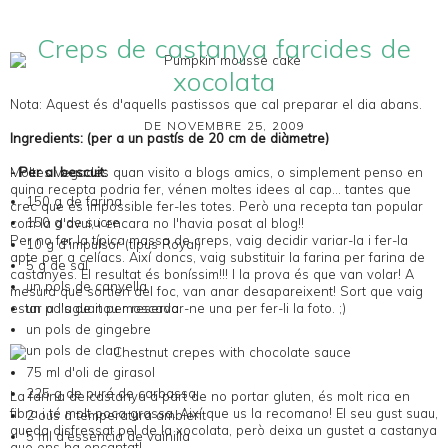
Creps de castanya farcides de
xocolata
Nota: Aquest és d'aquells pastissos que cal preparar el dia abans.
DE NOVEMBRE 25, 2009
Ingredients: (per a un pastís de 20 cm de diàmetre)
- Per al bescuit:
Moltes vegades quan visito a blogs amics, o simplement penso en
quina recepta podria fer, vénen moltes idees al cap... tantes que
150 g de farina
crec que és impossible fer-les totes. Però una recepta tan popular
150 g de sucre
com la d'avui, i encara no l'havia posat al blog!!
Per no fer la típica massa de creps, vaig decidir variar-la i fer-la
10 g d'impulsor (tipus Royal)
apte per a celíacs. Així doncs, vaig substituir la farina per farina de
5 g de sal
castanyes. El resultat és boníssim!!! I la prova és que van volar! A
un pols de canyella
mesura que sortien del foc, van anar desapareixent! Sort que vaig
estar a l'aguait per reservar-ne una per fer-li la foto. ;)
un pols de nou moscada
un pols de gingebre
un pols de clau
75 ml d'oli de girasol
225 g de puré de carbassa
La farina de castanya a part de no portar gluten, és molt rica en
fibra i té molt poca grassa. Així que us la recomano! El seu gust suau,
2 ous a temperatura ambient
queda disfressat pel de la xocolata, però deixa un gustet a castanya
5 ml d'essència de vainilla
que ens ha encantat!