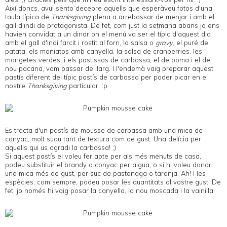
Així doncs, avui sento decebre aquells que esperàveu fotos d'una
taula típica de
Thanksgiving
plena a arrebossar de menjar i amb el
gall d'indi de protagonista. De fet, com just la setmana abans ja ens
havien convidat a un dinar on el menú va ser el típic d'aquest dia
amb el gall d'indi farcit i rostit al forn, la salsa o
gravy
, el puré de
patata, els moniatos amb canyella, la salsa de cranberries, les
mongetes verdes, i els pastissos de carbassa, el de poma i el de
nou pacana, vam passar de llarg. I l'endemà vaig preparar aquest
pastís diferent del típic pastís de carbassa per poder picar en el
nostre
Thanksgiving
particular. :p
Es tracta d'un pastís de mousse de carbassa amb una mica de
conyac, molt suau tant de textura com de gust. Una delícia per
aquells qui us agradi la carbassa! ;)
Si aquest pastís el voleu fer apte per als més menuts de casa,
podeu substituir el brandy o conyac per aigua, o si hi voleu donar
una mica més de gust, per suc de pastanaga o taronja. Ah! I les
espècies, com sempre, podeu posar les quantitats al vostre gust! De
fet, jo només hi vaig posar la canyella, la nou moscada i la vainilla.