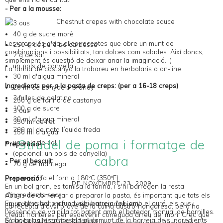
- Per a la mousse:
3 ous
40 g de sucre morè
Les creps és d'aquelles receptes que obre un munt de
250 g de puré de carbassa
combinacions i possibilitats, tan dolces com salades. Així doncs,
2 g de sal
simplement és qüestió de deixar anar la imaginació. ;)
un pols de canyella
La farina de castanya la trobareu en herbolaris o
on-line
.
30 ml d'aigua mineral
Ingredients per a la pasta de creps: (per a 16-18 creps)
20 ml de conyac o brandy
2 fulles de gelatina
250 g de farina de castanya
100 g de sucre
3 ous
30 ml d'aigua mineral
350 ml de llet
200 ml de nata líquida freda
150 ml d'aigua
Strudel de poma i formatge de
un pols de sal
Preparació:
(opcional: un pols de canyella)
cabra
- Per al bescuit:
20 g de mantega
Es preescalfa el forn a 180ºC (350ºF).
Preparació:
DE NOVEMBRE 23, 2009
En un bol gran, es tamisa la farina, i s'hi barregen la resta
d'ingredients secs.
Abans de començar a preparar la pasta, és important que tots els
En un altre bol profund, s'hi barreja l'oli, amb el ouré, els ous i
ingredients estiguin a temperatura ambient.
La recepta d'avui prové de la cuina austro-hongaresa, però ha
l'essència de vainilla tot batent amb el batedor manual de barnilles.
creuat fronteres per esdevenir coneguda arreu del món. Crec que
S'aboca aquesta mescla al damunt de la barreja dels ingredients
En un bol, s'hi tamisa la farina.
no calen massa descripcions: una massa cruixent i laminada que