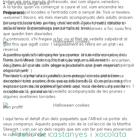
trobar els més menuts disfressats, així com alguns venedors.
oli d'oliva verge extra
A la tarda, quan va començar a caure el sol, vam
encendre les
carbasses
col·locades a l'entrada com a senyal de
Trick or treaters,
Preparació:
welcome!
I llavors, els més menuts acompanyats dels adults anaven
passejant tocant les portes i exclamant:
Trick or treat!
I aleshores
En una cassola amb un raig d'oli, es sofregeix la ceba tallada a
se'ls ofereix llaminadures per complir el
treat
.
dauets amb la pastanaga també tallada a rodanxes a foc suau fins
que quedin ben daurades.
A continuació, s'hi fregeix a foc viu el filet de vedella salpebrat al
gust fins que agafi color. I seguidament es retira en un plat i es
reserva.
A continuació, s'hi afegeixen les prunes, les avellanes i el vi de
Aquestes galetes les vaig fer per portar al lab i als companys de
Porto, i es deixa reduir a foc baix durant uns 40 minuts.
feina de l'Alfred. Com aquí tot el que siguin
cookies
els hi encanten,
Als últims 10 minuts, s'hi afegeix la vedella que hem reservat perquè
vaig pensar que de ben segur agradarien a la gran majoria. I
cogui tot junt.
efectivament! :)
Finalment, s'emplata la vedella, i es passa la resta pel túrmix
Per això vaig fer unes galetes de mantega: de xocolata (sense
exceptuant les prunes, fins que quedi ben fi. Si us queda una salsa
decorar) i amb essència de roses (decorades). Com ja us vaig
massa espessa, la podeu diluir amb una mica de brou de verdures. I
explicar com decorar/pintar galetes
aquí
, avui només us poso la
a continuació, es salsa la vedella acompanyada de les prunes i
recepta de la galeta en sí.
algunes avellanes torrades.
Bon profit!
I aquí teniu el detall d'un dels paquetets que l'Alfred va portar als
seus companys. Aquests paquets són de la col·lecció de la
Martha
Stewart
, i van ser un dels regals que em van fer pel meu aniversari
Pastís de castanyes i xocolata
la colla d'amics d'aquí. :)