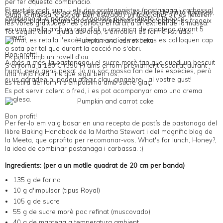
per fer aquesta combinació.
El gust és molt suau, i els dos protagonistes (pastanaga i carbassa)
Si ho desitgeu, es pot acompanyar amb una mica de fruita (panses,
Quan la massa ja estigui ben estirada i pintada amb oli, es retallen
combinen a la perfecció. D'aquells que es desfà a la boca. ;)
prunes, plàtan, poma, préssec, orellanes) tallada petita i es fregeix
les vores gruixudes i es col·loca el farcit a un extrem de la massa.
en una paella amb un raig d'oli o una mica de mantega durant 5
Tot seguit, amb l'ajuda del drap, s'enrotlla i es forma l'strudel.
minuts.
Al final, es retalla l'excés de massa, i els extrems es col·loquen cap
a sota per tal que durant la cocció no s'obri.
Bon profit!
Es pinta amb un rovell d'ou.
A més a més, la pastanaga i el sucre morè fan que quedi un bescuit
S'enforna a 180ºC (350ºF) dins el forn prèviament escalfat durant
humit, però gens pesat. Jo no sóc massa fan de les espècies, però
una mitja hora fins que sigui ben ros.
si us agraden hi podeu afegir clau, gingebre... al vostre gust!
Es retira del forn, i s'empolsima amb sucre glaç.
Es pot servir calent o fred, i es pot acompanyar amb una crema
anglesa.
Bon profit!
Per fer-lo em vaig basar en una recepta de pastís de pastanaga del
llibre
Baking Handbook
de la Martha Stewart i del magnífic blog de
la Meeta, que aprofito per recomanar-vos,
What's for lunch, Honey?
,
la idea de combinar pastanaga i carbassa. :)
Ingredients: (per a un motlle quadrat de 20 cm per banda)
135 g de farina
10 g d'impulsor (tipus Royal)
105 g de sucre
55 g de sucre morè poc refinat (
muscovado
)
40 g de mantega a temperatura ambient