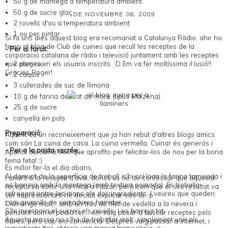
50 g de mantega a temperatura ambient
50 g de sucre glaç
DE NOVEMBRE 06, 2009
2 rovells d'ou a temperatura ambient
1 ou per pintar
Si fa uns dies aquest blog era
recomanat a Catalunya Ràdio
, ahir ho
feien al blog de
Club de cuines
que recull les receptes de la
- Per al farcit:
corporació catalana de ràdio i televisió juntament amb les receptes
que afegeixen els usuaris inscrits. :D Em va fer moltíssima il·lusió!!
2 pomes
Gràcies Roger!
2 caquis
3 cullerades de suc de llimona
10 g de farina de blat de moro (tipus Maizena)
25 g de sucre
canyella en pols
Preparació:
Aquest és un reconeixement que ja han rebut d'altres blogs amics
com són
La cuina de casa
,
La cuina vermella
,
Cuinar és generós
i
- Per a la pasta sucrée:
Apunts de cuina
. Així que aprofito per felicitar-los de nou per la bona
feina feta! :)
És millor fer-la el dia abans.
Al damunt de la superfície de treball, s'hi col·loca la farina tamisada i
I anant a la recepta d'avui, doncs us he de confessar que aquesta
es barreja amb la mantega (amb textura pomada). Es treballa
recepta va sortir una mica a l'atzar, però com que el seu resultat va
refregant entre les mans els dos ingredients. I veureu que queden
ser impressionant he decidit explicar-vos-la. :p
com grumolls de serradures humides.
Diumenge matí... amb un tros de filet de vedella a la nevera i
S'hi incorpora el sucre i els rovells, i es barreja tot.
pensant com el podia fer... em vaig posar a buscar receptes pels
Aquesta massa no s'ha de treballar molt, simplement unir els
llibres, però cap em convencia. Després vaig passar a internet, i
ingredients fins obtenir una massa homogènia.