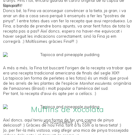
d'anys. Fins i tot, encara guarda el cartró original de la capsa de
tapioca!!
Bon profit!
Doncs bé, la Fina va aconseguir convèncer a la tieta, ja gran, i va
anar un dia a casa seva perquè li ensenyés a fer les "postres de
pinya". I entre totes dues van fer la recepta que avui reprodueixo. La
Fina, a banda de prendre bons apunts, va anar fent fotos de tota la
recepta pas a pas!! Així doncs, espero no haver-me equivocat i
haver seguit les indicacions correctament, sinó la Fina ja em
corregirà. ;) Moltíssimes gràcies Fina!!! :)
A més a més, la Fina tot buscant l'origen de la recepta va trobar que
era una recepta tradicional americana de finals del segle XIX!!
La tapioca (en forma de perletes a les fotos) és un midó que prové
de les arrels de les plantes de l'espècie
Manihot esculenta
, originària
de l'amazones (Brasil) i molt popular a l'amèrica del sud.
Per tant, la recepta d'avui és apte per a celíacs. :)
Muffins de xocolata
Així doncs, aquí teniu una forma de fer una crema de pinya
DE NOVEMBRE 11, 2009
deliciosa!! :) Gràcies de nou Fina, tant a tu com a la teva tieta! :)
Jo, per fer-la més vistosa, vaig afegir una mica de pinya trossejada