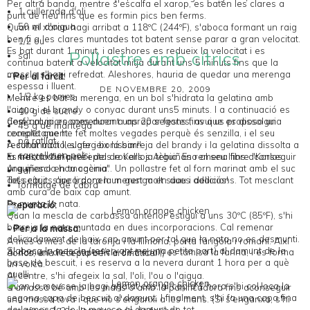
Per altra banda, mentre s'escalfa el xarop, es baten les clares a
1 cullerada d'oli
punt de neu fins que es formin pics ben ferms.
50 ml d'aigua
Quan el xarop hagi arribat a 118ºC (244ºF), s'aboca formant un raig
ben fi a les clares muntades tot batent sense parar a gran velocitat.
1/2 ou
Es bat durant 1 minut, i aleshores es redueix la velocitat i es
Pollastre amb cítrics
sal
continua batent a velocitat mitja durant uns 5 minuts fins que la
mescla s'hagi refredat. Aleshores, hauria de quedar una merenga
- Per al farcit:
espessa i lluent.
DE NOVEMBRE 20, 2009
1/2 kg pomes
Mentre es bat la merenga, en un bol s'hidrata la gelatina amb
l'aigua i el brandy o conyac durant uns5 minuts. I a continuació es
40 g de sucre
Com ara ja es comencen a apropar festes, avui us proposo una
desfà al microones durant uns 20 segons fins que es dissolgui
45 g de mantega
recepta que he fet moltes vegades perquè és senzilla, i el seu
completament.
pa ratllat
resultat molt lleuger i boníssim!!
A continuació, s'afegeix la barreja del brandy i la gelatina dissolta a
canyella en pols
Es tracta d'una recepta de Karlos Arguiñano al seu llibre "Karlos
la mescla del puré i dels rovells ja tèbia. Es remena fins aconseguir
Arguiñano en tu cocina". Un pollastre fet al forn marinat amb el suc
una mescla homogènia.
sal
dels cítrics que li donen un gust molt suau i deliciós!
Tot seguit, s'incorpora la merenga en dues addicions. Tot mesclant
formatge de cabra
amb cura de baix cap amunt.
Es munta la nata.
Preparació:
Quan la mescla de carbassa anterior estigui a uns 30ºC (85ºF), s'hi
barreja la nata muntada en dues incorporacions. Cal remenar
- Per a la massa:
delicadament de baix cap amunt per tal que la nata no es desmunti.
A més a més de la taronja i la llimona, porta farigola i romaní. Així
S'aboca la mescla (reservant-ne una petita part) al damunt de la
Al damunt de la superfície de treball, es tamisa la farina, i es forma
doncs, una recepta ben aromàtica. ;)
base de bescuit, i es reserva a la nevera durant 1 hora per a què
un volcà.
qualli.
Al centre, s'hi afegeix la sal, l'oli, l'ou o l'aigua.
Quan la mousse ja hagi agafat cos, al cap d'1 hora s'hi col·loca la
S'amassa bé amb les mans o amb la panificadora fins aconseguir
segona capa de bescuit al damunt. I finalment, s'hi fa una capa fina
una massa tova i que no s'enganxi a les mans. (Si s'enganxa, s'hi
de la mescla de la mousse al damunt de tot.