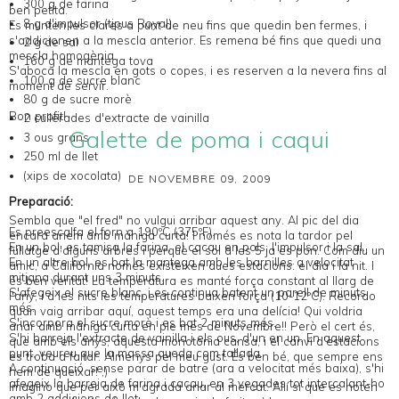
300 g de farina
ben petita.
8 g d'impulsor (tipus Royal)
Es munten les clares a punt de neu fins que quedin ben fermes, i
s'addicionen a la mescla anterior. Es remena bé fins que quedi una
2 g de sal
mescla homogènia.
160 g de mantega tova
S'aboca la mescla en gots o copes, i es reserven a la nevera fins al
100 g de sucre blanc
moment de servir.
80 g de sucre morè
Bon profit!
2 cullerades d'extracte de vainilla
Galette de poma i caqui
3 ous grans
250 ml de llet
(xips de xocolata)
DE NOVEMBRE 09, 2009
Preparació:
Sembla que "el fred" no vulgui arribar aquest any. Al pic del dia
Es preescalfa el forn a 190ºC (375ºF).
encara anem amb màniga curta! I només es nota la tardor pel
En un bol, es tamisa la farina, el cacau en pols, l'impulsor i la sal.
fullatge d'alguns arbres i perquè el sol a les 5 ja es pon. Com diu un
En un altre bol, es bat la mantega amb les barnilles a velocitat
amic, a Califòrnia només existeixen dues estacions: el dia i la nit. I
mitjana durant uns 3 minuts.
és ben veritat! La temperatura es manté força constant al llarg de
S'afegeix el sucre blanc, i es continua batent un parell de minuts
l'any, i a les nits les temperatures baixen força (10-12ºC). Recordo
més.
quan vaig arribar aquí, aquest temps era una delícia! Qui voldria
S'incorpora el sucre morè i es bat 2 minuts més.
anar amb màniga curta en ple mes de Novembre!! Però el cert és,
S'hi barreja l'extracte de vainilla i els ous, d'un en un. En aquest
que amb els anys, aquesta monotonia cansa, i el canvi d'estacions
punt, veureu que la massa queda com tallada.
es troba a faltar. Almenys pel meu gust. És ben bé, que sempre ens
A continuació, sense parar de batre (ara a velocitat més baixa), s'hi
hem de queixar! ;)
afegeix la barreja de farina i cacau, en 3 vegades tot intercalant-ho
Imagino que per això m'agrada anar al mercat. Allí sí que es noten
amb 2 addicions de llet.