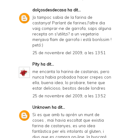
dolçosdesdecasa
ha dit...
Jo tampoc sabia de la farina de
castanya! Parlant de farines,l'altre dia
vaig comprar-ne de garrofa, saps alguna
recepta on s'utilitzi? a un vegetaria
menjava flam de garrofa i està boníssim !
petó:)
25 de novembre del 2009, a les 13:51
Pity
ha dit...
me encanta la harina de castanas, pero
nunca habia probadoa hacer crepes con
ella, buena idea, lo probare, tiene que
estar delicioso, besitos desde londres
25 de novembre del 2009, a les 13:52
Unknown
ha dit...
Si es que amb tu aprén un munt de
coses , mai havia escoltat que existia
farina de castanyes, es una idea
fantàstica per els intolants al gluten, i
dius que es compra on-line, la buscaré.