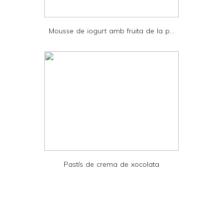
P
D
Mousse de iogurt amb fruita de la p...
F
Pastís de crema de xocolata