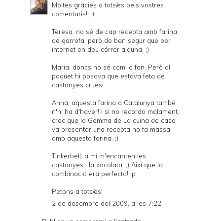
Moltes gràcies a tots/es pels vostres
comentaris!! :)
Teresa, no sé de cap recepta amb farina
de garrofa, però de ben segur que per
internet en deu córrer alguna. ;)
Maria, doncs no sé com la fan. Però al
paquet hi posava que estava feta de
castanyes crues!
Anna, aquesta farina a Catalunya també
n'hi ha d'haver! I si no recordo malament,
crec que la Gemma de La cuina de casa
va presentar una recepta no fa massa
amb aquesta farina. ;)
Tinkerbell, a mi m'encanten les
castanyes i la xocolata. ;) Així que la
combinació era perfecta! :p
Petons a tots/es!
2 de desembre del 2009, a les 7:22