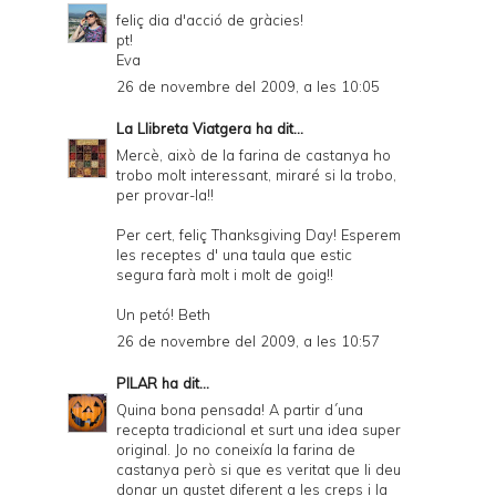
feliç dia d'acció de gràcies!
pt!
Eva
26 de novembre del 2009, a les 10:05
La Llibreta Viatgera
ha dit...
Mercè, això de la farina de castanya ho
trobo molt interessant, miraré si la trobo,
per provar-la!!
Per cert, feliç Thanksgiving Day! Esperem
les receptes d' una taula que estic
segura farà molt i molt de goig!!
Un petó! Beth
26 de novembre del 2009, a les 10:57
PILAR
ha dit...
Quina bona pensada! A partir d´una
recepta tradicional et surt una idea super
original. Jo no coneixía la farina de
castanya però si que es veritat que li deu
donar un gustet diferent a les creps i la