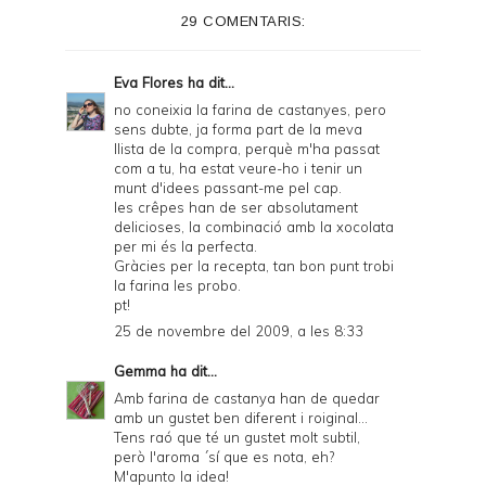
29 COMENTARIS:
Eva Flores
ha dit...
no coneixia la farina de castanyes, pero
sens dubte, ja forma part de la meva
llista de la compra, perquè m'ha passat
com a tu, ha estat veure-ho i tenir un
munt d'idees passant-me pel cap.
les crêpes han de ser absolutament
delicioses, la combinació amb la xocolata
per mi és la perfecta.
Gràcies per la recepta, tan bon punt trobi
la farina les probo.
pt!
25 de novembre del 2009, a les 8:33
Gemma
ha dit...
Amb farina de castanya han de quedar
amb un gustet ben diferent i roiginal...
Tens raó que té un gustet molt subtil,
però l'aroma ´sí que es nota, eh?
M'apunto la idea!