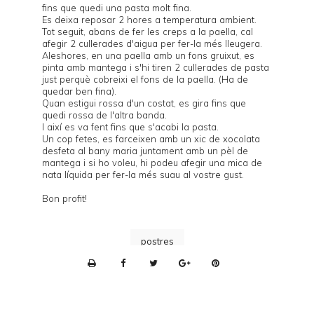
fins que quedi una pasta molt fina.
Es deixa reposar 2 hores a temperatura ambient.
Tot seguit, abans de fer les creps a la paella, cal
afegir 2 cullerades d'aigua per fer-la més lleugera.
Aleshores, en una paella amb un fons gruixut, es
pinta amb mantega i s'hi tiren 2 cullerades de pasta
just perquè cobreixi el fons de la paella. (Ha de
quedar ben fina).
Quan estigui rossa d'un costat, es gira fins que
quedi rossa de l'altra banda.
I així es va fent fins que s'acabi la pasta.
Un cop fetes, es farceixen amb un xic de xocolata
desfeta al bany maria juntament amb un pèl de
mantega i si ho voleu, hi podeu afegir una mica de
nata líquida per fer-la més suau al vostre gust.
Bon profit!
postres
P
r
i