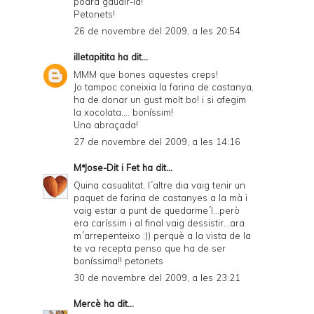
podrà gaudir-la!
Petonets!
26 de novembre del 2009, a les 20:54
illetapitita
ha dit...
MMM que bones aquestes creps!
Jo tampoc coneixia la farina de castanya,
ha de donar un gust molt bo! i si afegim
la xocolata.... boníssim!
Una abraçada!
27 de novembre del 2009, a les 14:16
MªJose-Dit i Fet
ha dit...
Quina casualitat, l´altre dia vaig tenir un
paquet de farina de castanyes a la mà i
vaig estar a punt de quedarme´l...però
era caríssim i al final vaig dessistir...ara
m´arrepenteixo :)) perquè a la vista de la
te va recepta penso que ha de ser
boníssima!! petonets
30 de novembre del 2009, a les 23:21
Mercè
ha dit...