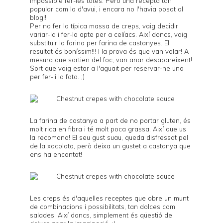
impossible fer-les totes. Però una recepta tan
popular com la d'avui, i encara no l'havia posat al
blog!!
Per no fer la típica massa de creps, vaig decidir
variar-la i fer-la apte per a celíacs. Així doncs, vaig
substituir la farina per farina de castanyes. El
resultat és boníssim!!! I la prova és que van volar! A
mesura que sortien del foc, van anar desapareixent!
Sort que vaig estar a l'aguait per reservar-ne una
per fer-li la foto. ;)
La farina de castanya a part de no portar gluten, és
molt rica en fibra i té molt poca grassa. Així que us
la recomano! El seu gust suau, queda disfressat pel
de la xocolata, però deixa un gustet a castanya que
ens ha encantat!
Les creps és d'aquelles receptes que obre un munt
de combinacions i possibilitats, tan dolces com
salades. Així doncs, simplement és qüestió de