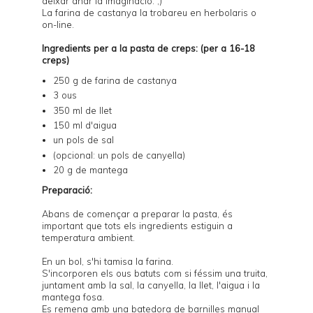
deixar anar la imaginació. ;)
La farina de castanya la trobareu en herbolaris o
on-line
.
Ingredients per a la pasta de creps: (per a 16-18
creps)
250 g de farina de castanya
3 ous
350 ml de llet
150 ml d'aigua
un pols de sal
(opcional: un pols de canyella)
20 g de mantega
Preparació:
Abans de començar a preparar la pasta, és
important que tots els ingredients estiguin a
temperatura ambient.
En un bol, s'hi tamisa la farina.
S'incorporen els ous batuts com si féssim una truita,
juntament amb la sal, la canyella, la llet, l'aigua i la
mantega fosa.
Es remena amb una batedora de barnilles manual