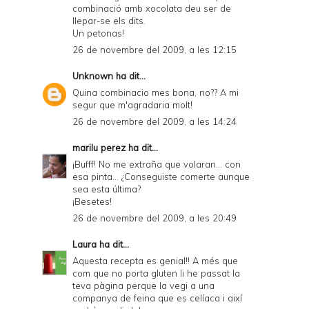
combinació amb xocolata deu ser de
llepar-se els dits.
Un petonas!
26 de novembre del 2009, a les 12:15
Unknown
ha dit...
Quina combinacio mes bona, no?? A mi
segur que m'agradaria molt!
26 de novembre del 2009, a les 14:24
marilu perez
ha dit...
¡Bufff! No me extraña que volaran... con
esa pinta... ¿Conseguiste comerte aunque
sea esta última?
¡Besetes!
26 de novembre del 2009, a les 20:49
Laura
ha dit...
Aquesta recepta es genial!! A més que
com que no porta gluten li he passat la
teva pàgina perque la vegi a una
companya de feina que es celíaca i així