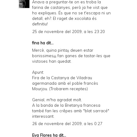
Anava a preguntar-te on es troba la
farina de castanyes, però ja he vist que
ho expliques. És que no se t'escapa ni un
detall, eh?. El raget de xocolata és
definitiu!
25 de novembre del 2009, a les 23:20
fina ha dit...
Mercè, quina pinta¡¡ deuen estar
bonissimes¡¡¡ fan ganes de tastar-les que
vistoses han quedat.
Apunt:
Fira de la Castanya de Viladrau
agermanada amb el poble francès
Mourjou. (Trobarem receptes)
Genial, m'ha agradat molt.
A la banda de la Bretanya francesa
també fan les crêpes amb "blat sarracé"
interessant.
26 de novembre del 2009, a les 0:27
Eva Flores
ha dit...