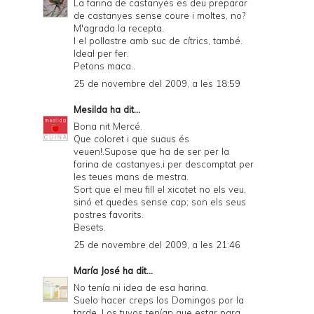
La farina de castanyes es deu preparar
de castanyes sense coure i moltes, no?
M'agrada la recepta.
I el pollastre amb suc de cítrics, també.
Ideal per fer.
Petons maca..
25 de novembre del 2009, a les 18:59
Mesilda
ha dit...
Bona nit Mercé.
Que coloret i que suaus és
veuen!.Supose que ha de ser per la
farina de castanyes,i per descomptat per
les teues mans de mestra.
Sort que el meu fill el xicotet no els veu,
sinó et quedes sense cap; son els seus
postres favorits.
Besets.
25 de novembre del 2009, a les 21:46
María José
ha dit...
No tenía ni idea de esa harina.
Suelo hacer creps los Domingos por la
tarde. Los tuyos tenían que estar para