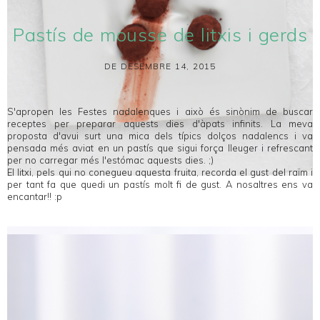
Pastís de mousse de litxis i gerds
DE DESEMBRE 14, 2015
S'apropen les Festes nadalenques i això és sinònim de buscar
receptes per preparar aquests dies d'àpats infinits. La meva
proposta d'avui surt una mica dels típics dolços nadalencs i va
pensada més aviat en un pastís que sigui força lleuger i refrescant
per no carregar més l'estómac aquests dies. ;)
El litxi, pels qui no conegueu aquesta fruita, recorda el gust del raïm i
per tant fa que quedi un pastís molt fi de gust. A nosaltres ens va
encantar!! :p