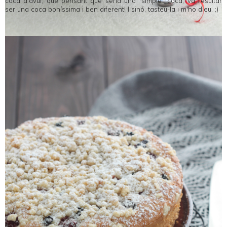
coca d'avui, que pensant que seria una "simple" coca, va resultar
ser una coca boníssima i ben diferent! I sinó, tasteu-la i m'ho dieu. ;)