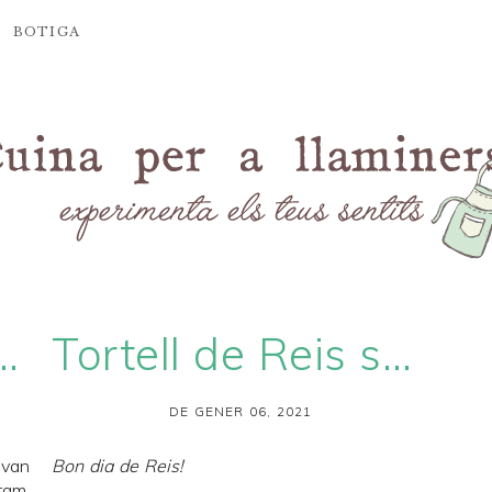
BOTIGA
eda japonès (
kinupan
)
Tortell de Reis solidari de Daniel Jordà
DE GENER 06, 2021
 van
Bon dia de Reis!
ram,