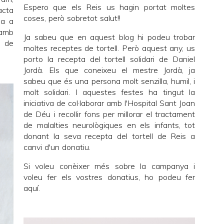
Espero que els Reis us hagin portat moltes
acta
coses, però sobretot salut!!
da a
 amb
Ja sabeu que en aquest blog hi podeu trobar
a de
moltes receptes de tortell. Però aquest any, us
porto la recepta del tortell solidari de Daniel
Jordà. Els que coneixeu el mestre Jordà, ja
sabeu que és una persona molt senzilla, humil, i
molt solidari. I aquestes festes ha tingut la
iniciativa de col·laborar amb l'Hospital Sant Joan
de Déu i recollir fons per millorar el tractament
de malalties neurològiques en els infants, tot
donant la seva recepta del tortell de Reis a
canvi d'un donatiu.
Si voleu conèixer més sobre la campanya i
voleu fer els vostres donatius, ho podeu fer
aquí
.