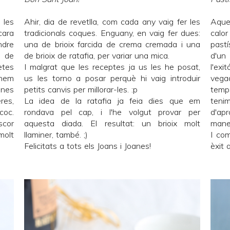
 les
Ahir, dia de revetlla, com cada any vaig fer les
Aque
cara
tradicionals coques. Enguany, en vaig fer dues:
calo
ndre
una de brioix farcida de crema cremada i una
pastí
a de
de brioix de ratafia, per variar una mica.
d'un
etes
I malgrat que les receptes ja us les he posat,
l'ex
enem
us les torno a posar perquè hi vaig introduir
vega
Unes
petits canvis per millorar-les. :p
temps
res,
La idea de la ratafia ja feia dies que em
teni
coc.
rondava pel cap, i l'he volgut provar per
d'ap
scor
aquesta diada. El resultat: un brioix molt
mane
molt
llaminer, també. ;)
I com
Felicitats a tots els Joans i Joanes!
èxit a