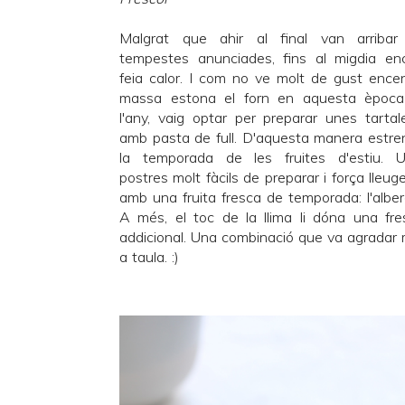
Malgrat que ahir al final van arribar
tempestes anunciades, fins al migdia en
feia calor. I com no ve molt de gust ence
massa estona el forn en aquesta èpoc
l'any, vaig optar per preparar unes tartal
amb pasta de full. D'aquesta manera estr
la temporada de les fruites d'estiu. 
postres molt fàcils de preparar i força lleuge
amb una fruita fresca de temporada: l'alber
A més, el toc de la llima li dóna una fre
addicional. Una combinació que va agradar 
a taula. :)