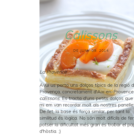
Calissons
DE JUNY 09, 2014
La Provence
Avui us porto uns dolços típics de la regió d
Provença, concretament d'Aix-en-Provence:
calissons
. Es tracta d'uns petits dolços que
mi em van recordar molt als nostres panelle
De fet, la base és força similar, per tant la
similitud és lògica. No són molt difícils de fer
potser la dificultat més gran és trobar el pa
d'hòstia. ;)