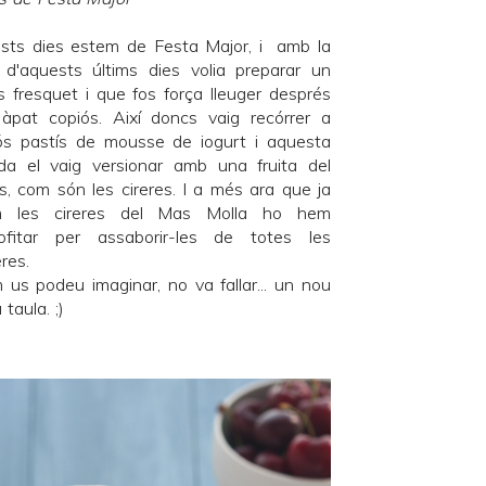
sts dies estem de Festa Major, i amb la
r d'aquests últims dies volia preparar un
s fresquet i que fos força lleuger després
 àpat copiós. Així doncs vaig recórrer a
itós pastís de mousse de iogurt i aquesta
da el vaig versionar amb una fruita del
, com són les cireres. I a més ara que ja
m les cireres del
Mas Molla
ho hem
rofitar per assaborir-les de totes les
res.
 us podeu imaginar, no va fallar... un nou
 taula. ;)