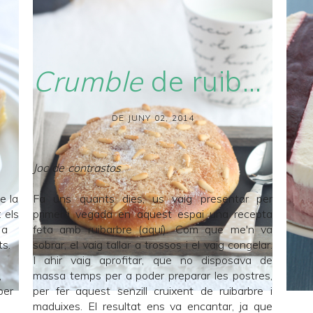
Crumble
de ruibarbre i maduixes
DE JUNY 02, 2014
Joc de contrastos
e la
Fa uns quants dies, us vaig presentar per
 els
primera vegada en aquest espai una recepta
 a
feta amb ruibarbre (
aquí
). Com que me'n va
ts.
sobrar, el vaig tallar a trossos i el vaig congelar.
I ahir vaig aprofitar, que no disposava de
,
massa temps per a poder preparar les postres,
per
per fer aquest senzill cruixent de ruibarbre i
maduixes. El resultat ens va encantar, ja que