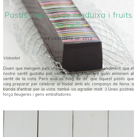
Pastís mousse de maduixa i fruits
vermells
DE DESEMBRE 18, 2013
Vistositat
Diuen que mengem pels ulls. I he experimentat personalment que el
nostre sentit gustatiu pot variar significativament quan eliminem el
sentit de la vista. Però avui us haig de dir, que aquest pastís que
vaig preparar per celebrar el Nadal amb els companys de feina, a
banda d'entrar per la vista, també va agradar molt. :) Unes postres
força lleugeres i gens embafadores.