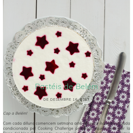
Pastéis de Belém
DE DESEMBRE 16, 2013
Cap a Belém!
Com cada dilluns comencem setmana amb recepta! Aquesta vegada
condicionada pel
Cooking Challenge
proposat aquest mes per la