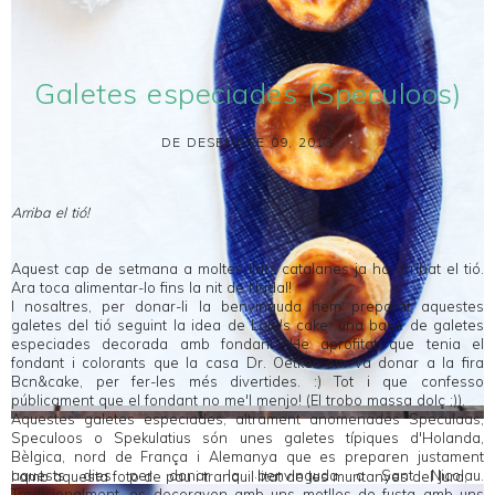
Galetes especiades (Speculoos)
DE DESEMBRE 09, 2013
Arriba el tió!
Aquest cap de setmana a moltes llars catalanes ja ha arribat el tió.
Ara toca alimentar-lo fins la nit de Nadal!
I nosaltres, per donar-li la benvinguda hem preparat aquestes
galetes del tió seguint la idea de
Lola's cake
: una base de galetes
especiades decorada amb fondant. He aprofitat que tenia el
fondant i colorants que la casa
Dr. Oetker
em va donar a la fira
Bcn&cake
, per fer-les més divertides. :) Tot i que confesso
públicament que el fondant no me'l menjo! (El trobo massa dolç ;)).
Aquestes galetes especiades, altrament anomenades
Speculaas,
Speculoos o Spekulatius
són unes galetes típiques d'Holanda,
Bèlgica, nord de França i Alemanya que es preparen justament
aquests dies per donar la benvinguda a Sant Nicolau.
I amb aquesta foto de pau i tranquil·litat de les muntanyes del Jura,
Tradicionalment, es decoraven amb uns motlles de fusta amb uns
us desitjo unes Bones Festes!