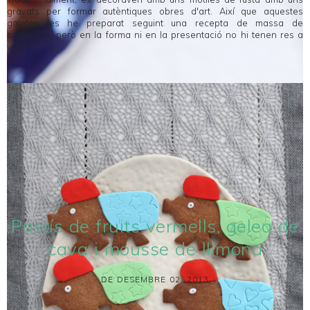
gravats per formar autèntiques obres d'art. Així que aquestes
galetes les he preparat seguint una recepta de massa de
speculoos, però en la forma ni en la presentació no hi tenen res a
veure.
Pastís de fruits vermells, gelea de
cava i mousse de llimona
DE DESEMBRE 02, 2013