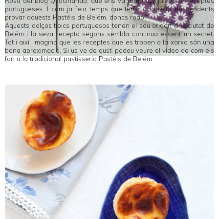
Rosa del blog
Quocinando
, que ens va proposar preparar receptes
portugueses. I com ja feia temps que tenia a la llista de pendents
provar aquests Pastéis de Belém, doncs rodó!
Aquests dolços típics portuguesos tenen el seu origen a la ciutat de
Belém i la seva recepta segons sembla continua essent un secret.
Tot i així, imagino que les receptes que es troben a la xarxa són una
bona aproximació. Si us ve de gust, podeu veure el vídeo de com els
fan a la tradicional pastisseria
Pastéis de Belém
.