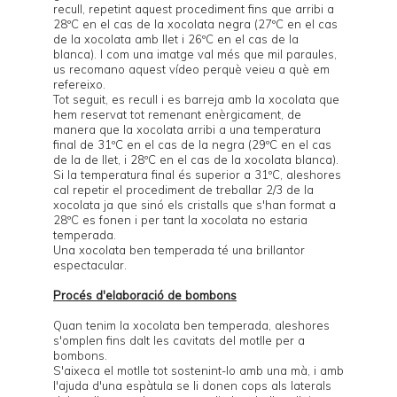
recull, repetint aquest procediment fins que arribi a
28ºC en el cas de la xocolata negra (27ºC en el cas
de la xocolata amb llet i 26ºC en el cas de la
blanca). I com una imatge val més que mil paraules,
us recomano aquest
vídeo
perquè veieu a què em
refereixo.
Tot seguit, es recull i es barreja amb la xocolata que
hem reservat tot remenant enèrgicament, de
manera que la xocolata arribi a una temperatura
final de 31ºC en el cas de la negra (29ºC en el cas
de la de llet, i 28ºC en el cas de la xocolata blanca).
Si la temperatura final és superior a 31ºC, aleshores
cal repetir el procediment de treballar 2/3 de la
xocolata ja que sinó els cristalls que s'han format a
28ºC es fonen i per tant la xocolata no estaria
temperada.
Una xocolata ben temperada té una brillantor
espectacular.
Procés d'elaboració de bombons
Quan tenim la xocolata ben temperada, aleshores
s'omplen fins dalt les cavitats del motlle per a
bombons.
S'aixeca el motlle tot sostenint-lo amb una mà, i amb
l'ajuda d'una espàtula se li donen cops als laterals