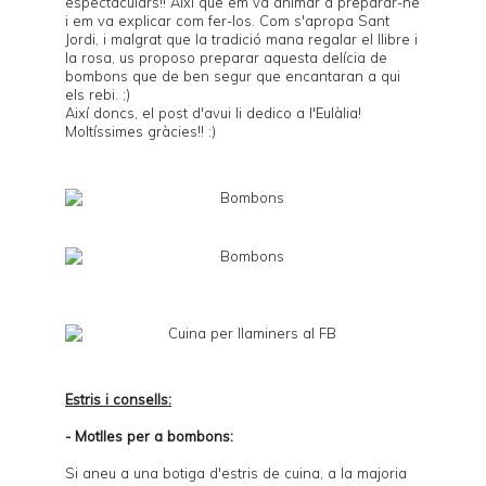
espectaculars!! Així que em va animar a preparar-ne
i em va explicar com fer-los. Com s'apropa Sant
Jordi, i malgrat que la tradició mana regalar el llibre i
la rosa, us proposo preparar aquesta delícia de
bombons que de ben segur que encantaran a qui
els rebi. ;)
Així doncs, el post d'avui li dedico a l'Eulàlia!
Moltíssimes gràcies!! :)
Estris i consells:
- Motlles per a bombons:
Si aneu a una botiga d'estris de cuina, a la majoria