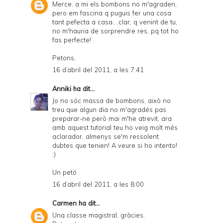
Merce, a mi els bombons no m'agraden,
pero em fascina q puguis fer una cosa
tant pefecta a casa....clar, q venint de tu,
no m'hauria de sorprendre res, pq tot ho
fas perfecte!
Petons,
16 d’abril del 2011, a les 7:41
Anniki
ha dit...
Jo no sóc massa de bombons, això no
treu que algun dia no m'agradés pas
preparar-ne però mai m'he atrevit, ara
amb aquest tutorial teu ho veig molt més
aclarador, almenys se'm ressolent
dubtes que tenien! A veure si ho intento!
:)
Un petó
16 d’abril del 2011, a les 8:00
Carmen
ha dit...
Una classe magistral, gràcies.