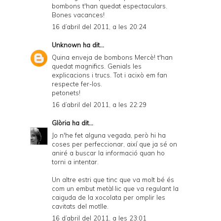
bombons t'han quedat espectaculars.
Bones vacances!
16 d’abril del 2011, a les 20:24
Unknown
ha dit...
Quina enveja de bombons Mercè! t'han
quedat magnifics. Genials les
explicacions i trucs. Tot i acixò em fan
respecte fer-los.
petonets!
16 d’abril del 2011, a les 22:29
Glòria
ha dit...
Jo n'he fet alguna vegada, però hi ha
coses per perfeccionar, així que ja sé on
aniré a buscar la informació quan ho
torni a intentar.
Un altre estri que tinc que va molt bé és
com un embut metàl·lic que va regulant la
caiguda de la xocolata per omplir les
cavitats del motlle.
16 d’abril del 2011, a les 23:01