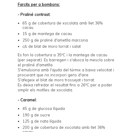
Farcits per a bombons:
- Praliné contrast:
65 g de cobertura de xocolata amb llet 36%
cacau
15 g de mantega de cacau
250 g de praliné d'ametlla marcona
c/s de blat de moro torrat i salat
Es fon la cobertura a 35ºC i la mantega de cacau
(per separat). Es barregen i s'aboca la mescla sobre
el praliné d'ametlla.
S'emulsiona amb l'ajuda del túrmix a baixa velocitat i
procurant que no incorpori gens d'aire.
S'afegeix el blat de moro trossejat i torrat.
Es deixa refredar el resultat fins a 26ºC per a poder
omplir els motlles de xocolata.
- Caramel:
45 g de glucosa líquida
190 g de sucre
125 g de nata líquida
200 g de cobertura de xocolata amb llet 36%
cacau