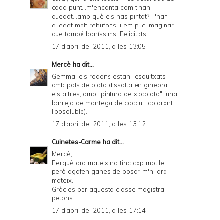
cada punt...m'encanta com t'han
quedat...amb què els has pintat? T'han
quedat molt rebufons, i em puc imaginar
que també boníssims! Felicitats!
17 d’abril del 2011, a les 13:05
Mercè
ha dit...
Gemma, els rodons estan "esquitxats"
amb pols de plata dissolta en ginebra i
els altres, amb "pintura de xocolata" (una
barreja de mantega de cacau i colorant
liposoluble).
17 d’abril del 2011, a les 13:12
Cuinetes-Carme
ha dit...
Mercè,
Perquè ara mateix no tinc cap motlle,
però agafen ganes de posar-m'hi ara
mateix.
Gràcies per aquesta classe magistral.
petons.
17 d’abril del 2011, a les 17:14