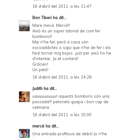
16 d’abril del 2011, a les 11:47
Bon Tiberi
ha dit...
Mare meva, Mercè!!
Això és un super tutorial de com fer
bombons!!
Mai n'he fet, però a casa són
xocoaddictes o sigui que n'he de fer i els
faré tornar mig bojos...just per això ho he
d'intentar. Ja et contaré!
Gràcies!
Un petó!
16 d’abril del 2011, a les 14:28
Judith
ha dit...
uauuuuuuuuu! aquests bombons són una
passada!!! petonets guapa i bon cap de
setmana
16 d’abril del 2011, a les 15:00
mercè
ha dit...
Una entrada profitosa de debò!.Jo n'he