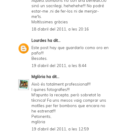
Aquest bombons no són una benedicció
sinó un sacrilegi, hehehehe!!! No podré
estar-me ,ni de fer-los ni de menjar-
me'ls.
Moltíssimes gràcies
18 d’abril del 2011, a les 20:16
Lourdes
ha dit...
Este post hay que guardarlo como oro en
paño!!!
Besotes.
19 d’abril del 2011, a les 8:44
Mglòria
ha dit...
Això és totalment professional!!!
I quines fotografies!!!
M'apunto la recepta, però sobretot la
tècnica! Fa uns mesos vaig comprar uns
motlles per fer bombons que encara no
he estrenat!!!
Petonents,
mglòria
19 d’abril del 2011, a les 12:59