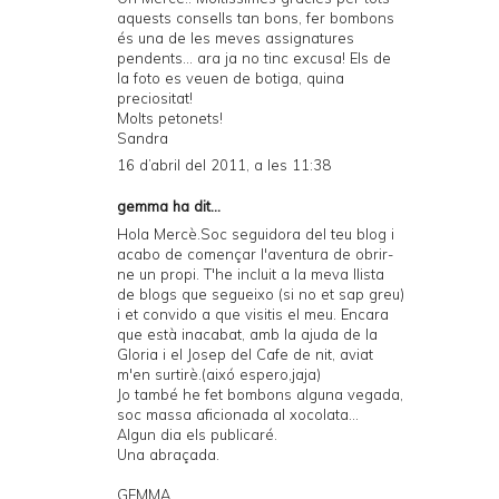
aquests consells tan bons, fer bombons
és una de les meves assignatures
pendents... ara ja no tinc excusa! Els de
la foto es veuen de botiga, quina
preciositat!
Molts petonets!
Sandra
16 d’abril del 2011, a les 11:38
gemma
ha dit...
Hola Mercè.Soc seguidora del teu blog i
acabo de començar l'aventura de obrir-
ne un propi. T'he incluit a la meva llista
de blogs que segueixo (si no et sap greu)
i et convido a que visitis el meu. Encara
que està inacabat, amb la ajuda de la
Gloria i el Josep del Cafe de nit, aviat
m'en surtirè.(aixó espero,jaja)
Jo també he fet bombons alguna vegada,
soc massa aficionada al xocolata...
Algun dia els publicaré.
Una abraçada.
GEMMA.