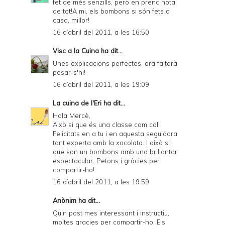
fet de més senzills, però en prenc nota
de tot!A mi, els bombons si són fets a
casa, millor!
16 d’abril del 2011, a les 16:50
Visc a la Cuina
ha dit...
Unes explicacions perfectes, ara faltarà
posar-s'hi!
16 d’abril del 2011, a les 19:09
La cuina de l'Eri
ha dit...
Hola Mercè,
Això si que és una classe com cal!
Felicitats en a tu i en aquesta seguidora
tant experta amb la xocolata. I això si
que son un bombons amb una brillantor
espectacular. Petons i gràcies per
compartir-ho!
16 d’abril del 2011, a les 19:59
Anònim ha dit...
Quin post mes interessant i instructiu,
moltes gracies per compartir-ho. Els