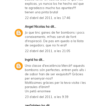
explicas, yo nunca los he hecho así que
te agradezco mucho tus apuntes!!!!
tienen una pinta brutal
22 d’abril del 2011, a les 17:46
Angel Nicolau
ha dit...
Jo que tinc ganes de fer bombons i pocs
coneixements, m'has servit de font
d'inspiració. De pas em quedo a la llista
de seguidors, que no hi era!!
22 d’abril del 2011, a les 21:05
Ingrid
ha dit...
Una classe d'excelència Mercè!! aquests
bombons són perfectes, entren pels ulls i
de sabor han de ser exquisits!!! Gràcies
per ensenyar-nos!!
Moltíssimes gràcies per la teva visita i les
paraules d'ànim!!
Un petó enormee
23 d’abril del 2011, a les 9:39
zer0gluten
ha dit...