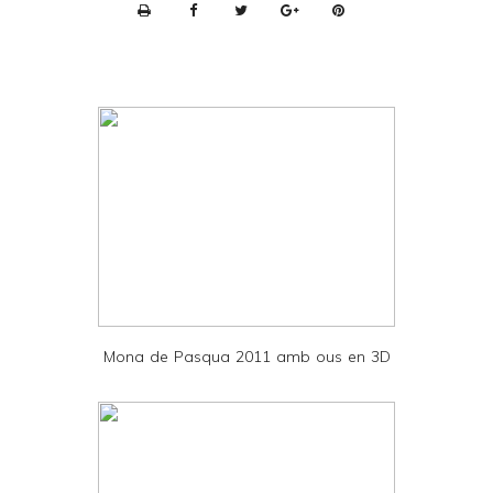
P
r
i
n
t
e
r
F
r
i
e
Mona de Pasqua 2011 amb ous en 3D
n
d
l
y