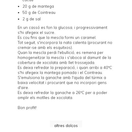
20 g de mantega
50 g de Cointreau
2 g de sal
En un cassó es fon la glucosa, i progressivament
s'hi afegeix el sucre.
Es cou fins que la mescla formi un caramel.
Tot seguit, s'incorpora la nata calenta (procurant no
cremar-se amb els esquitxos).
Quan la mescla perdi l'ebullició, es remena per
homogeneïtzar la mescla i s'aboca al damunt de la
cobertura de xocolata amb llet trossejada.
Es deixa refredar la preparació, i quan arribi a 40ºC
s'hi afegeix la mantega pomada i el Cointreau.
S'emulsiona la ganache amb l'ajuda del túrmix a
baixa velocitat i procurant que no incorpori gens
d'aire.
Es deixa refredar la ganache a 26ºC per a poder
omplir els motlles de xocolata.
Bon profit!
altres dolços