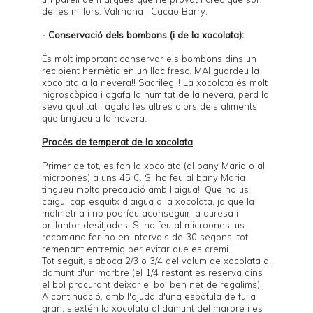
de les millors:
Valrhona
i
Cacao Barry
.
- Conservació dels bombons (i de la xocolata):
És molt important conservar els bombons dins un
recipient hermètic en un lloc fresc. MAI guardeu la
xocolata a la nevera!! Sacrilegi!! La xocolata és molt
higroscòpica i agafa la humitat de la nevera, perd la
seva qualitat i agafa les altres olors dels aliments
que tingueu a la nevera.
Procés de temperat de la xocolata
Primer de tot, es fon la xocolata (al bany Maria o al
microones) a uns 45ºC. Si ho feu al bany Maria
tingueu molta precaució amb l'aigua!! Que no us
caigui cap esquitx d'aigua a la xocolata, ja que la
malmetria i no podríeu aconseguir la duresa i
brillantor desitjades. Si ho feu al microones, us
recomano fer-ho en intervals de 30 segons, tot
remenant entremig per evitar que es cremi.
Tot seguit, s'aboca 2/3 o 3/4 del volum de xocolata al
damunt d'un marbre (el 1/4 restant es reserva dins
el bol procurant deixar el bol ben net de regalims).
A continuació, amb l'ajuda d'una espàtula de fulla
gran, s'extén la xocolata al damunt del marbre i es