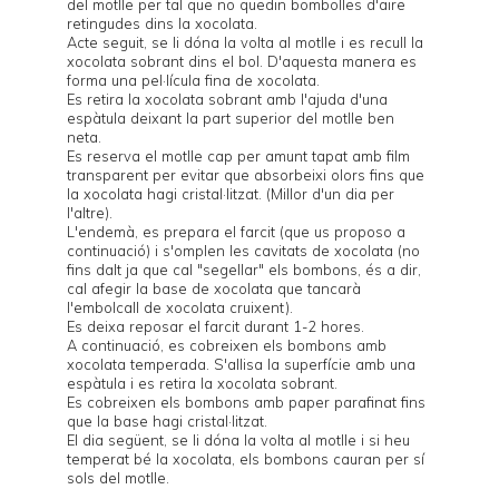
del motlle per tal que no quedin bombolles d'aire
retingudes dins la xocolata.
Acte seguit, se li dóna la volta al motlle i es recull la
xocolata sobrant dins el bol. D'aquesta manera es
forma una pel·lícula fina de xocolata.
Es retira la xocolata sobrant amb l'ajuda d'una
espàtula deixant la part superior del motlle ben
neta.
Es reserva el motlle cap per amunt tapat amb film
transparent per evitar que absorbeixi olors fins que
la xocolata hagi cristal·litzat. (Millor d'un dia per
l'altre).
L'endemà, es prepara el farcit (que us proposo a
continuació) i s'omplen les cavitats de xocolata (no
fins dalt ja que cal "segellar" els bombons, és a dir,
cal afegir la base de xocolata que tancarà
l'embolcall de xocolata cruixent).
Es deixa reposar el farcit durant 1-2 hores.
A continuació, es cobreixen els bombons amb
xocolata temperada. S'allisa la superfície amb una
espàtula i es retira la xocolata sobrant.
Es cobreixen els bombons amb paper parafinat fins
que la base hagi cristal·litzat.
El dia següent, se li dóna la volta al motlle i si heu
temperat bé la xocolata, els bombons cauran per sí
sols del motlle.