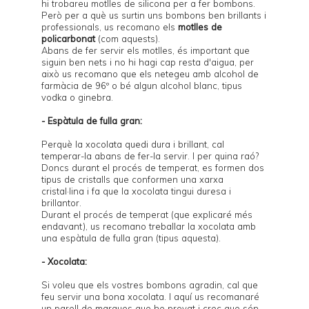
hi trobareu motlles de silicona per a fer bombons.
Però per a què us surtin uns bombons ben brillants i
professionals, us recomano els
motlles de
policarbonat
(com
aquests
).
Abans de fer servir els motlles, és important que
siguin ben nets i no hi hagi cap resta d'aigua, per
això us recomano que els netegeu amb alcohol de
farmàcia de 96º o bé algun alcohol blanc, tipus
vodka o ginebra.
- Espàtula de fulla gran:
Perquè la xocolata quedi dura i brillant, cal
temperar-la abans de fer-la servir. I per quina raó?
Doncs durant el procés de temperat, es formen dos
tipus de cristalls que conformen una xarxa
cristal·lina i fa que la xocolata tingui duresa i
brillantor.
Durant el procés de temperat (que explicaré més
endavant), us recomano treballar la xocolata amb
una espàtula de fulla gran (tipus
aquesta
).
- Xocolata:
Si voleu que els vostres bombons agradin, cal que
feu servir una bona xocolata. I aquí us recomanaré
un parell de marques que he provat i crec que són