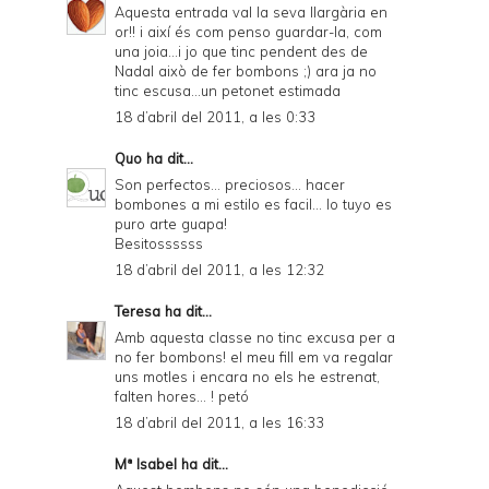
Aquesta entrada val la seva llargària en
or!! i així és com penso guardar-la, com
una joia...i jo que tinc pendent des de
Nadal això de fer bombons ;) ara ja no
tinc escusa...un petonet estimada
18 d’abril del 2011, a les 0:33
Quo
ha dit...
Son perfectos... preciosos... hacer
bombones a mi estilo es facil... lo tuyo es
puro arte guapa!
Besitossssss
18 d’abril del 2011, a les 12:32
Teresa
ha dit...
Amb aquesta classe no tinc excusa per a
no fer bombons! el meu fill em va regalar
uns motles i encara no els he estrenat,
falten hores... ! petó
18 d’abril del 2011, a les 16:33
Mª Isabel ha dit...