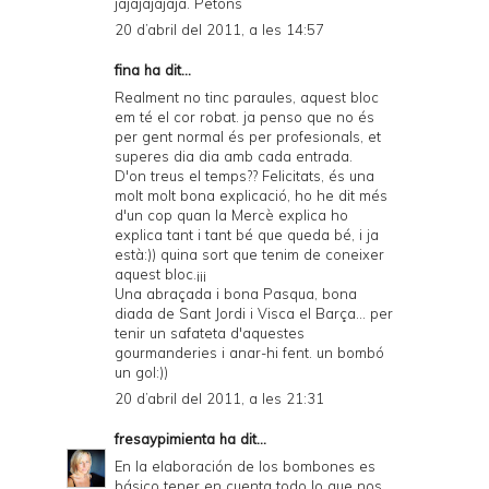
jajajajajaja. Petons
20 d’abril del 2011, a les 14:57
fina ha dit...
Realment no tinc paraules, aquest bloc
em té el cor robat. ja penso que no és
per gent normal és per profesionals, et
superes dia dia amb cada entrada.
D'on treus el temps?? Felicitats, és una
molt molt bona explicació, ho he dit més
d'un cop quan la Mercè explica ho
explica tant i tant bé que queda bé, i ja
està:)) quina sort que tenim de coneixer
aquest bloc.¡¡¡
Una abraçada i bona Pasqua, bona
diada de Sant Jordi i Visca el Barça... per
tenir un safateta d'aquestes
gourmanderies i anar-hi fent. un bombó
un gol:))
20 d’abril del 2011, a les 21:31
fresaypimienta
ha dit...
En la elaboración de los bombones es
básico tener en cuenta todo lo que nos