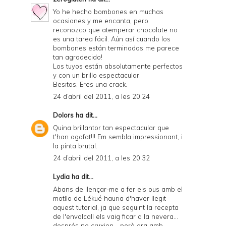
Yo he hecho bombones en muchas
ocasiones y me encanta, pero
reconozco que atemperar chocolate no
es una tarea fácil. Aún así cuando los
bombones están terminados me parece
tan agradecido!
Los tuyos están absolutamente perfectos
y con un brillo espectacular.
Besitos. Eres una crack.
24 d’abril del 2011, a les 20:24
Dolors
ha dit...
Quina brillantor tan espectacular que
t'han agafat!!! Em sembla impressionant, i
la pinta brutal.
24 d’abril del 2011, a les 20:32
Lydia
ha dit...
Abans de llençar-me a fer els ous amb el
motllo de Lékué hauria d'haver llegit
aquest tutorial, ja que seguint la recepta
de l'envolcall els vaig ficar a la nevera...
després no cruxien... però ara amb