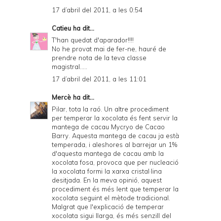
17 d’abril del 2011, a les 0:54
Catieu
ha dit...
T'han quedat d'aparador!!!!
No he provat mai de fer-ne, hauré de
prendre nota de la teva classe
magistral.....
17 d’abril del 2011, a les 11:01
Mercè
ha dit...
Pilar, tota la raó. Un altre procediment
per temperar la xocolata és fent servir la
mantega de cacau Mycryo de Cacao
Barry. Aquesta mantega de cacau ja està
temperada, i aleshores al barrejar un 1%
d'aquesta mantega de cacau amb la
xocolata fosa, provoca que per nucleació
la xocolata formi la xarxa cristal·lina
desitjada. En la meva opinió, aquest
procediment és més lent que temperar la
xocolata seguint el mètode tradicional.
Malgrat que l'explicació de temperar
xocolata sigui llarga, és més senzill del