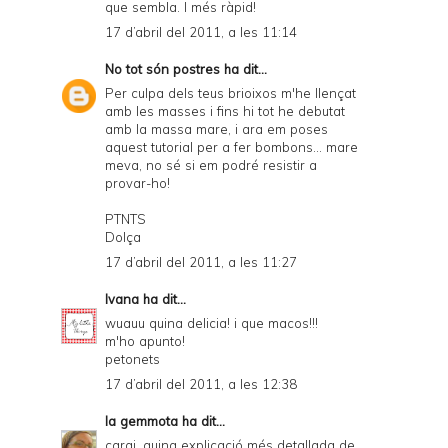
que sembla. I més ràpid!
17 d’abril del 2011, a les 11:14
No tot són postres
ha dit...
Per culpa dels teus brioixos m'he llençat
amb les masses i fins hi tot he debutat
amb la massa mare, i ara em poses
aquest tutorial per a fer bombons... mare
meva, no sé si em podré resistir a
provar-ho!
PTNTS
Dolça
17 d’abril del 2011, a les 11:27
Ivana
ha dit...
wuauu quina delicia! i que macos!!!
m'ho apunto!
petonets
17 d’abril del 2011, a les 12:38
la gemmota
ha dit...
carai, quina explicació més detallada de