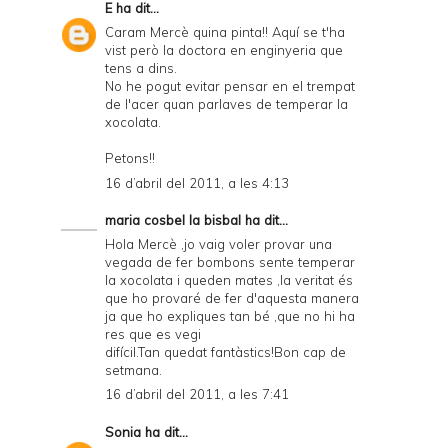
E
ha dit...
Caram Mercè quina pinta!! Aquí se t'ha
vist però la doctora en enginyeria que
tens a dins.
No he pogut evitar pensar en el trempat
de l'acer quan parlaves de temperar la
xocolata.
Petons!!
16 d’abril del 2011, a les 4:13
maria cosbel la bisbal
ha dit...
Hola Mercè ,jo vaig voler provar una
vegada de fer bombons sente temperar
la xocolata i queden mates ,la veritat és
que ho provaré de fer d'aquesta manera
ja que ho expliques tan bé ,que no hi ha
res que es vegi
difícil.Tan quedat fantàstics!Bon cap de
setmana.
16 d’abril del 2011, a les 7:41
Sonia
ha dit...