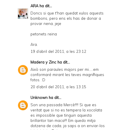
ARA
ha dit...
Doncs si que t'han quedat xulos aquests
bombons, pero ens els has de donar a
provar nena, jeje
petonets reina
Ara.
19 d’abril del 2011, a les 23:12
Madera y Zinc
ha dit...
Això son paraules majors per mi.....em
conformaré mirant les teves magnífiques
fotos. :D
20 d’abril del 2011, a les 13:15
Unknown
ha dit...
Son una passada Mercè!!!! Si que es
veritat que si no es tempera la xocolata
es impossible que tinguin aquesta
brillantor tan maca!!! Em quedo mitja
dotzena de cada, ja saps a on enviar-los