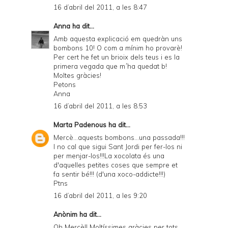
16 d’abril del 2011, a les 8:47
Anna
ha dit...
Amb aquesta explicació em quedràn uns
bombons 10! O com a mínim ho provarè!
Per cert he fet un brioix dels teus i es la
primera vegada que m´ha quedat b!
Moltes gràcies!
Petons
Anna
16 d’abril del 2011, a les 8:53
Marta Padenous
ha dit...
Mercè...aquests bombons...una passada!!!
I no cal que sigui Sant Jordi per fer-los ni
per menjar-los!!!La xocolata és una
d'aquelles petites coses que sempre et
fa sentir bé!!! (d'una xoco-addicte!!!)
Ptns
16 d’abril del 2011, a les 9:20
Anònim ha dit...
Oh Mercè!! Moltíssimes gràcies per tots