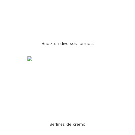
a
n
d
P
D
Brioix en diversos formats
F
Berlines de crema