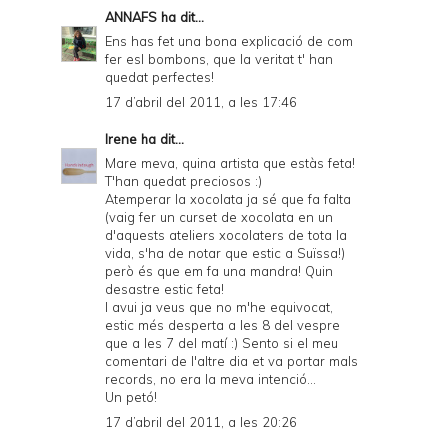
ANNAFS
ha dit...
Ens has fet una bona explicació de com
fer esl bombons, que la veritat t' han
quedat perfectes!
17 d’abril del 2011, a les 17:46
Irene
ha dit...
Mare meva, quina artista que estàs feta!
T'han quedat preciosos :)
Atemperar la xocolata ja sé que fa falta
(vaig fer un curset de xocolata en un
d'aquests ateliers xocolaters de tota la
vida, s'ha de notar que estic a Suïssa!)
però és que em fa una mandra! Quin
desastre estic feta!
I avui ja veus que no m'he equivocat,
estic més desperta a les 8 del vespre
que a les 7 del matí :) Sento si el meu
comentari de l'altre dia et va portar mals
records, no era la meva intenció...
Un petó!
17 d’abril del 2011, a les 20:26