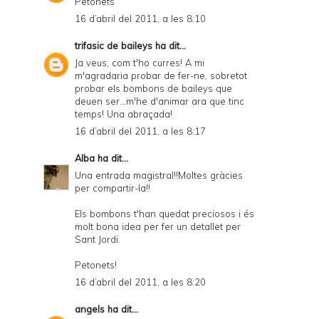
Petonets
16 d’abril del 2011, a les 8:10
trifasic de baileys
ha dit...
Ja veus, com t'ho curres! A mi
m'agradaria probar de fer-ne, sobretot
probar els bombons de baileys que
deuen ser...m'he d'animar ara que tinc
temps! Una abraçada!
16 d’abril del 2011, a les 8:17
Alba
ha dit...
Una entrada magistral!!Moltes gràcies
per compartir-la!!
Els bombons t'han quedat preciosos i és
molt bona idea per fer un detallet per
Sant Jordi.
Petonets!
16 d’abril del 2011, a les 8:20
angels
ha dit...