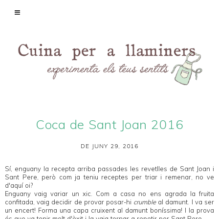
Coca de Sant Joan 2016
DE JUNY 29, 2016
Sí, enguany la recepta arriba passades les revetlles de Sant Joan i
Sant Pere, però com ja teniu receptes per triar i remenar, no ve
d'aquí oi?
Enguany vaig variar un xic. Com a casa no ens agrada la fruita
confitada, vaig decidir de provar posar-hi
crumble
al damunt. I va ser
un encert! Forma una capa cruixent al damunt boníssima! I la prova
és que va tenir molt d'èxit i la vaig tornar a repetir per Sant Pere.