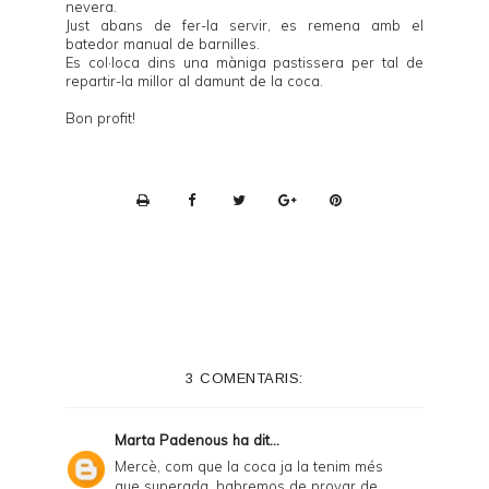
nevera.
Just abans de fer-la servir, es remena amb el
batedor manual de barnilles.
Es col·loca dins una màniga pastissera per tal de
repartir-la millor al damunt de la coca.
Bon profit!
P
r
i
n
t
e
3 COMENTARIS:
r
F
Marta Padenous
ha dit...
r
Mercè, com que la coca ja la tenim més
que superada, habremos de provar de