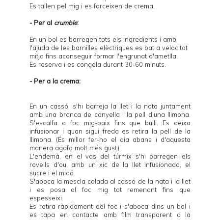
Es tallen pel mig i es farceixen de crema.
- Per al
crumble
:
En un bol es barregen tots els ingredients i amb
l'ajuda de les barnilles elèctriques es bat a velocitat
mitja fins aconseguir formar l'engrunat d'ametlla.
Es reserva i es congela durant 30-60 minuts.
- Per a la crema:
En un cassó, s'hi barreja la llet i la nata juntament
amb una branca de canyella i la pell d'una llimona.
S'escalfa a foc mig-baix fins que bulli. Es deixa
infusionar i quan sigui freda es retira la pell de la
llimona. (És millor fer-ho el dia abans i d'aquesta
manera agafa molt més gust).
L'endemà, en el vas del túrmix s'hi barregen els
rovells d'ou, amb un xic de la llet infusionada, el
sucre i el midó.
S'aboca la mescla colada al cassó de la nata i la llet
i es posa al foc mig tot remenant fins que
espesseixi.
Es retira ràpidament del foc i s'aboca dins un bol i
es tapa en contacte amb film transparent a la