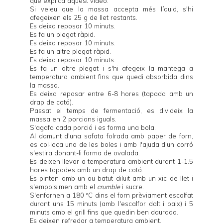
que explica
aquest vídeo
.
Si veieu que la massa accepta més líquid, s'hi
afegeixen els 25 g de llet restants.
Es deixa reposar 10 minuts.
Es fa un plegat ràpid.
Es deixa reposar 10 minuts.
Es fa un altre plegat ràpid.
Es deixa reposar 10 minuts.
Es fa un altre plegat i s'hi afegeix la mantega a
temperatura ambient fins que quedi absorbida dins
la massa.
Es deixa reposar entre 6-8 hores (tapada amb un
drap de cotó).
Passat el temps de fermentació, es divideix la
massa en 2 porcions iguals.
S'agafa cada porció i es forma una bola.
Al damunt d'una safata folrada amb paper de forn,
es col·loca una de les boles i amb l'ajuda d'un corró
s'estira donant-li forma de ovalada.
Es deixen llevar a temperatura ambient durant 1-1.5
hores tapades amb un drap de cotó.
Es pinten amb un ou batut diluït amb un xic de llet i
s'empolsimen amb el
crumble
i sucre.
S'enfornen a 180 ºC dins el forn prèviament escalfat
durant uns 15 minuts (amb l'escalfor dalt i baix) i 5
minuts amb el grill fins que quedin ben daurada.
Es deixen refredar a temperatura ambient.