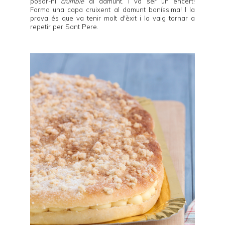
posar-hi
crumble
al damunt. I va ser un encert!
Forma una capa cruixent al damunt boníssima! I la
prova és que va tenir molt d'èxit i la vaig tornar a
repetir per Sant Pere.