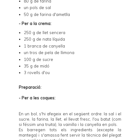
80 g de farina
un pols de sal
50 g de farina d'ametlla
- Per a la crema:
250 g de llet sencera
250 g de nata líquida
1 branca de canyella
un tros de pela de llimona
100 g de sucre
35 g de midó
3 rovells d'ou
Preparació:
- Per a les coques:
En un bol, s'hi afegeix en el següent ordre: la sal i el
sucre, la farina, la llet, el llevat fresc, l'ou batut (com
si féssim una truita), la vainilla i la canyella en pols.
Es barregen tots els ingredients (excepte la
mantega) i s'amassa fent servir la tècnica del plegat