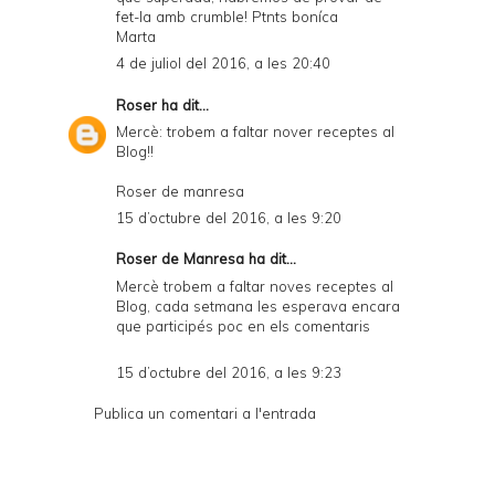
i
fet-la amb crumble! Ptnts boníca
e
Marta
4 de juliol del 2016, a les 20:40
n
d
Roser
ha dit...
Mercè: trobem a faltar nover receptes al
l
Blog!!
y
Roser de manresa
a
15 d’octubre del 2016, a les 9:20
n
Roser de Manresa ha dit...
d
Mercè trobem a faltar noves receptes al
P
Blog, cada setmana les esperava encara
que participés poc en els comentaris
D
F
15 d’octubre del 2016, a les 9:23
Publica un comentari a l'entrada