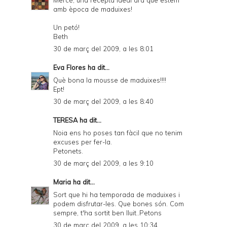
amb època de maduixes!
Un petó!
Beth
30 de març del 2009, a les 8:01
Eva Flores
ha dit...
Què bona la mousse de maduixes!!!!
Ept!
30 de març del 2009, a les 8:40
TERESA
ha dit...
Noia ens ho poses tan fàcil que no tenim
excuses per fer-la.
Petonets.
30 de març del 2009, a les 9:10
Maria
ha dit...
Sort que hi ha temporada de maduixes i
podem disfrutar-les. Que bones són. Com
sempre, t'ha sortit ben lluit..Petons
30 de març del 2009, a les 10:34