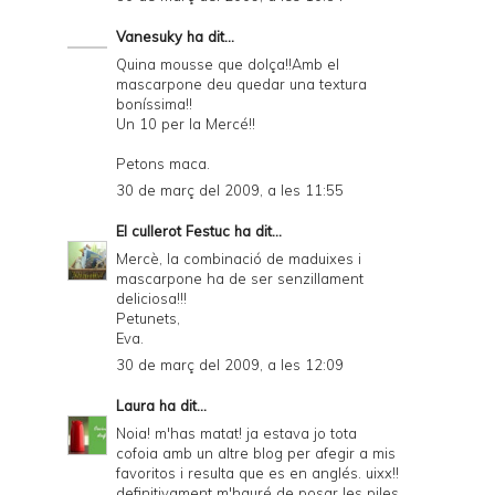
Vanesuky
ha dit...
Quina mousse que dolça!!Amb el
mascarpone deu quedar una textura
boníssima!!
Un 10 per la Mercé!!
Petons maca.
30 de març del 2009, a les 11:55
El cullerot Festuc
ha dit...
Mercè, la combinació de maduixes i
mascarpone ha de ser senzillament
deliciosa!!!
Petunets,
Eva.
30 de març del 2009, a les 12:09
Laura
ha dit...
Noia! m'has matat! ja estava jo tota
cofoia amb un altre blog per afegir a mis
favoritos i resulta que es en anglés. uixx!!
definitivament m'hauré de posar les piles