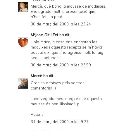
Mercè, què bona la mousse de maduixes,
Ens agrada molt la presentació que
n'has fet. un petó.
30 de març del 2009, a les 23:24
MªJose-Dit i Fet
ha dit...
Hola maca, a casa ens encanten les
maduixes i aquesta recepta se m´havia
passat així que t´ho agreixo molt, la faig
segur...petonets
30 de març del 2009, a les 23:59
Mercè
ha dit...
Gràcies a tots/es pels vostres
comentaris!! :)
I una vegada més, afegiré que aquesta
mousse és boníiiiissima!! :p
Petons!
31 de març del 2009, a les 9:27