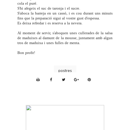
cola el puré.
S'hi afegeix el suc de taronja i el sucre.
S'aboca la barreja en un cassó, i es cou durant uns minuts
fins que la preparació sigui al vostre gust d'espessa.
Es deixa refredar i es reserva a la nevera.
Al moment de servir, s'aboquen unes cullerades de la salsa
de maduixes al damunt de la mousse, juntament amb algun
tros de maduixa i unes fulles de menta.
Bon profit!
postres
P
r
i
n
t
e