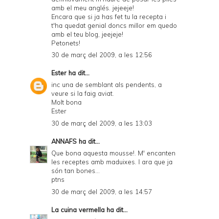
amb el meu anglés. jejeeje!
Encara que si ja has fet tu la recepta i
t'ha quedat genial doncs millor em quedo
amb el teu blog, jeejeje!
Petonets!
30 de març del 2009, a les 12:56
Ester
ha dit...
inc una de semblant als pendents, a
veure si la faig aviat.
Molt bona
Ester
30 de març del 2009, a les 13:03
ANNAFS
ha dit...
Que bona aquesta mousse!. M' encanten
les receptes amb maduixes. I ara que ja
són tan bones...
ptns
30 de març del 2009, a les 14:57
La cuina vermella
ha dit...