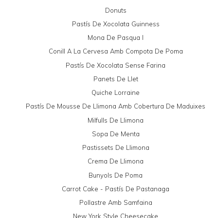
Donuts
Pastís De Xocolata Guinness
Mona De Pasqua I
Conill A La Cervesa Amb Compota De Poma
Pastís De Xocolata Sense Farina
Panets De Llet
Quiche Lorraine
Pastís De Mousse De Llimona Amb Cobertura De Maduixes
Milfulls De Llimona
Sopa De Menta
Pastissets De Llimona
Crema De Llimona
Bunyols De Poma
Carrot Cake - Pastís De Pastanaga
Pollastre Amb Samfaina
New York Style Cheesecake