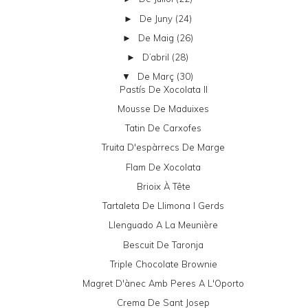
De Juny
(24)
►
De Maig
(26)
►
D’abril
(28)
►
De Març
(30)
▼
Pastís De Xocolata II
Mousse De Maduixes
Tatin De Carxofes
Truita D'espàrrecs De Marge
Flam De Xocolata
Brioix À Tête
Tartaleta De Llimona I Gerds
Llenguado A La Meunière
Bescuit De Taronja
Triple Chocolate Brownie
Magret D'ànec Amb Peres A L'Oporto
Crema De Sant Josep