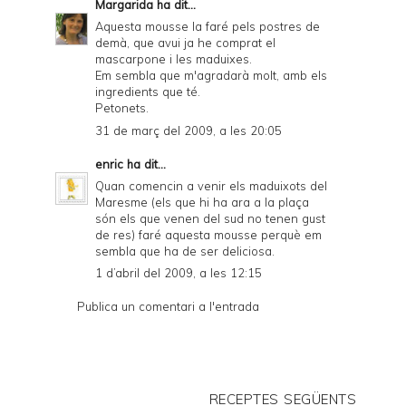
Margarida
ha dit...
Aquesta mousse la faré pels postres de
demà, que avui ja he comprat el
mascarpone i les maduixes.
Em sembla que m'agradarà molt, amb els
ingredients que té.
Petonets.
31 de març del 2009, a les 20:05
enric
ha dit...
Quan comencin a venir els maduixots del
Maresme (els que hi ha ara a la plaça
són els que venen del sud no tenen gust
de res) faré aquesta mousse perquè em
sembla que ha de ser deliciosa.
1 d’abril del 2009, a les 12:15
Publica un comentari a l'entrada
RECEPTES SEGÜENTS