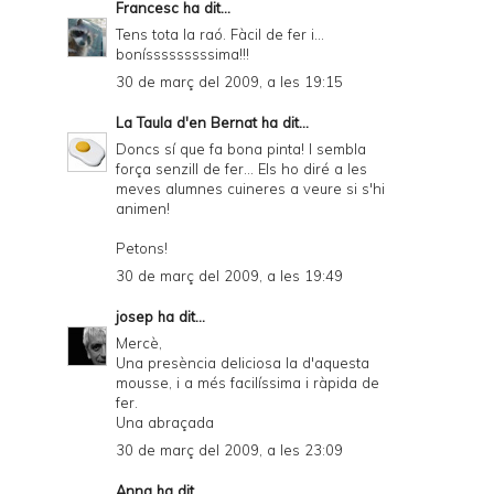
Francesc
ha dit...
Tens tota la raó. Fàcil de fer i...
bonísssssssssima!!!
30 de març del 2009, a les 19:15
La Taula d'en Bernat
ha dit...
Doncs sí que fa bona pinta! I sembla
força senzill de fer... Els ho diré a les
meves alumnes cuineres a veure si s'hi
animen!
Petons!
30 de març del 2009, a les 19:49
josep
ha dit...
Mercè,
Una presència deliciosa la d'aquesta
mousse, i a més facilíssima i ràpida de
fer.
Una abraçada
30 de març del 2009, a les 23:09
Anna
ha dit...