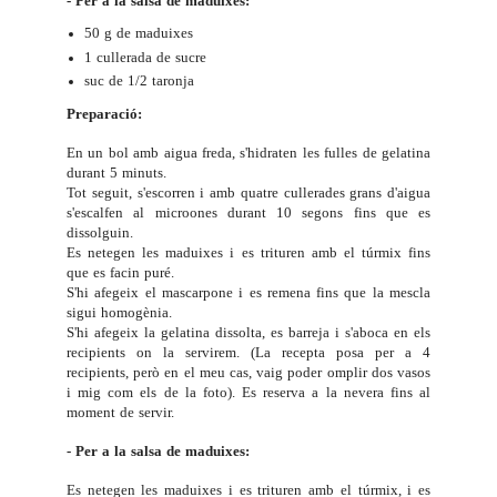
- Per a la salsa de maduixes:
50 g de maduixes
1 cullerada de sucre
suc de 1/2 taronja
Preparació:
En un bol amb aigua freda, s'hidraten les fulles de gelatina
durant 5 minuts.
Tot seguit, s'escorren i amb quatre cullerades grans d'aigua
s'escalfen al microones durant 10 segons fins que es
dissolguin.
Es netegen les maduixes i es trituren amb el túrmix fins
que es facin puré.
S'hi afegeix el mascarpone i es remena fins que la mescla
sigui homogènia.
S'hi afegeix la gelatina dissolta, es barreja i s'aboca en els
recipients on la servirem. (La recepta posa per a 4
recipients, però en el meu cas, vaig poder omplir dos vasos
i mig com els de la foto). Es reserva a la nevera fins al
moment de servir.
- Per a la salsa de maduixes:
Es netegen les maduixes i es trituren amb el túrmix, i es