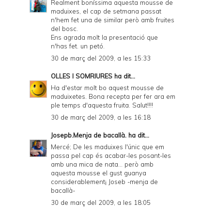
Realment boníssima aquesta mousse de
maduixes, el cap de setmana passat
n'hem fet una de similar però amb fruites
del bosc.
Ens agrada molt la presentació que
n'has fet. un petó.
30 de març del 2009, a les 15:33
OLLES I SOMRIURES
ha dit...
Ha d'estar molt bo aquest mousse de
maduixetes. Bona recepta per fer ara em
ple temps d'aquesta fruita. Salut!!!!
30 de març del 2009, a les 16:18
Josepb.Menja de bacallà.
ha dit...
Mercé; De les maduixes l'únic que em
passa pel cap és acabar-les posant-les
amb una mica de nata... però amb
aquesta mousse el gust guanya
considerablement¡ Joseb -menja de
bacallà-
30 de març del 2009, a les 18:05