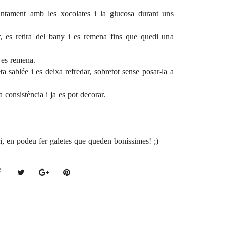
untament amb les xocolates i la glucosa durant uns
, es retira del bany i es remena fins que quedi una
i es remena.
a sablée i es deixa refredar, sobretot sense posar-la a
 consistència i ja es pot decorar.
i, en podeu fer galetes que queden boníssimes! ;)