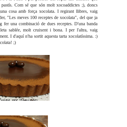
t pastís. Com sé que són molt xocoaddictes ;), doncs
una cosa amb força xocolata. I regirant llibres, vaig
lder, "Les meves 100 receptes de xocolata", del que ja
 vaig fer una combinació de dues receptes. D'una banda
ta sablée, molt cruixent i bona. I per l'altra, vaig
nt. I d'aquí n'ha sortit aquesta tarta xocolatíssima. :)
olata! ;)