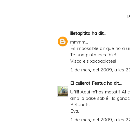
t
e
1
r
F
illetapitita
ha dit...
r
mmmm...
i
És impossible dir que no a un
Té una pinta increïble!
e
Visca els xocoadictes!
n
1 de març del 2009, a les 2
d
l
El cullerot Festuc
ha dit...
y
Uff!!! Aquí m'has matat!!! Al
amb la base sablé i la ganach
a
Petunets,
n
Eva.
d
1 de març del 2009, a les 2
P