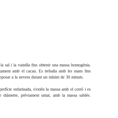
 la sal i la vainilla fins obtenir una massa homogènia.
untament amb el cacau. Es treballa amb les mans fins
 reposar a la nevera durant un mínim de 30 minuts.
erfície enfarinada, s'extén la massa amb el corró i es
e diàmetre, prèviament untat, amb la massa sablée.