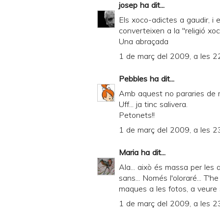
josep
ha dit...
D
Els xoco-adictes a gaudir, i
F
converteixen a la "religió x
Una abraçada
1 de març del 2009, a les 2
Pebbles
ha dit...
Amb aquest no pararies de men
Uff... ja tinc salivera.
Petonets!!
1 de març del 2009, a les 2
Maria
ha dit...
Ala... això és massa per les 
sans... Només l'oloraré... T'
maques a les fotos, a veure si
1 de març del 2009, a les 2