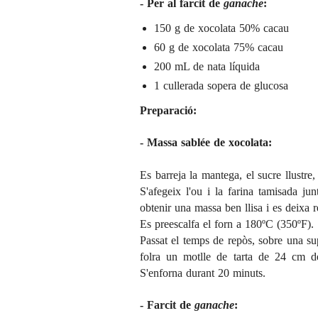
- Per al farcit de
ganache
:
150 g de xocolata 50% cacau
60 g de xocolata 75% cacau
200 mL de nata líquida
1 cullerada sopera de glucosa
Preparació:
- Massa sablée de xocolata:
Es barreja la mantega, el sucre llustre,
S'afegeix l'ou i la farina tamisada j
obtenir una massa ben llisa i es deixa
Es preescalfa el forn a 180ºC (350ºF).
Passat el temps de repòs, sobre una sup
folra un motlle de tarta de 24 cm d
S'enforna durant 20 minuts.
- Farcit de
ganache
: