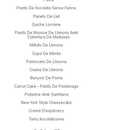
Pastís De Xocolata Sense Farina
Panets De Llet
Quiche Lorraine
Pastís De Mousse De Llimona Amb
Cobertura De Maduixes
Milfulls De Llimona
Sopa De Menta
Pastissets De Llimona
Crema De Llimona
Bunyols De Poma
Carrot Cake - Pastís De Pastanaga
Pollastre Amb Samfaina
New York Style Cheesecake
Crema D'espàrrecs
Tarta Xocolatíssima