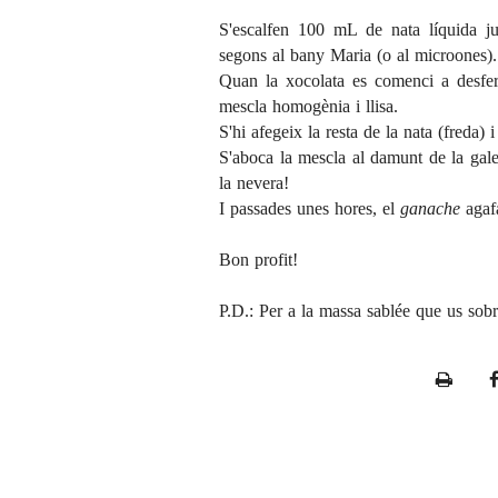
S'escalfen 100 mL de nata líquida j
segons al bany Maria (o al microones).
Quan la xocolata es comenci a desfer
mescla homogènia i llisa.
S'hi afegeix la resta de la nata (freda) 
S'aboca la mescla al damunt de la galet
la nevera!
I passades unes hores, el
ganache
agafa
Bon profit!
P.D.: Per a la massa sablée que us sobr
P
r
i
n