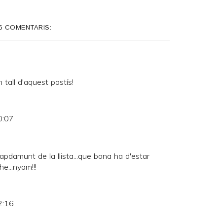
6 COMENTARIS:
 tall d'aquest pastís!
0:07
 capdamunt de la llista...que bona ha d'estar
e...nyam!!!
2:16