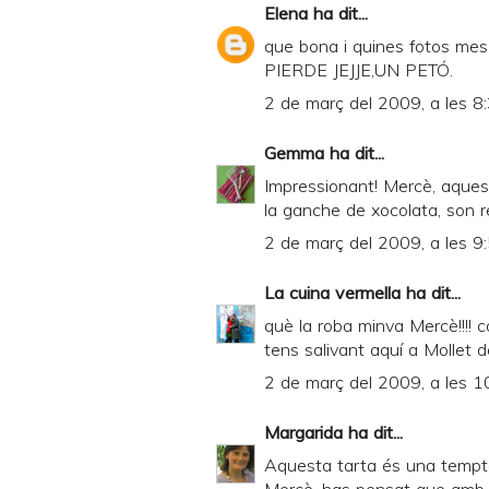
Elena
ha dit...
que bona i quines fotos mes
PIERDE JEJJE,UN PETÓ.
2 de març del 2009, a les 8
Gemma
ha dit...
Impressionant! Mercè, aques
la ganche de xocolata, son rec
2 de març del 2009, a les 9
La cuina vermella
ha dit...
què la roba minva Mercè!!!! 
tens salivant aquí a Mollet del
2 de març del 2009, a les 1
Margarida
ha dit...
Aquesta tarta és una tempta