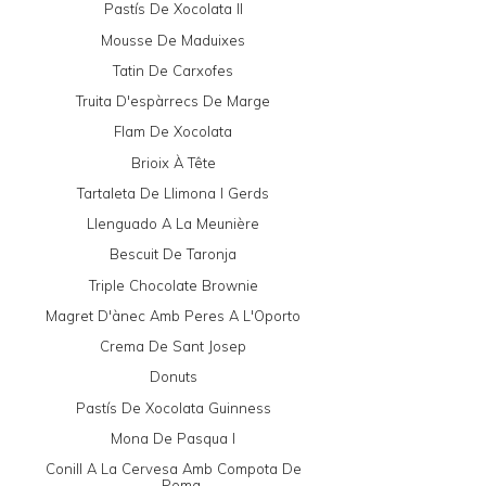
Pastís De Xocolata II
Mousse De Maduixes
Tatin De Carxofes
Truita D'espàrrecs De Marge
Flam De Xocolata
Brioix À Tête
Tartaleta De Llimona I Gerds
Llenguado A La Meunière
Bescuit De Taronja
Triple Chocolate Brownie
Magret D'ànec Amb Peres A L'Oporto
Crema De Sant Josep
Donuts
Pastís De Xocolata Guinness
Mona De Pasqua I
Conill A La Cervesa Amb Compota De
Poma