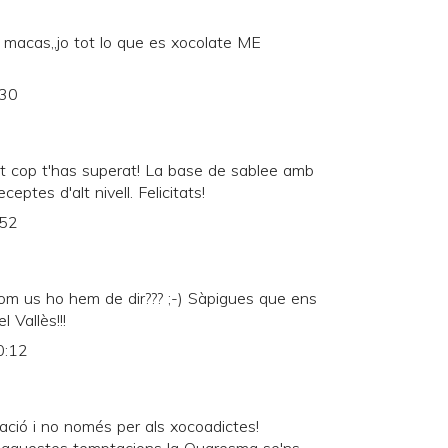
 macas,,jo tot lo que es xocolate ME
:30
t cop t'has superat! La base de sablee amb
eptes d'alt nivell. Felicitats!
:52
com us ho hem de dir??? ;-) Sàpigues que ens
 Vallès!!!
0:12
ció i no només per als xocoadictes!