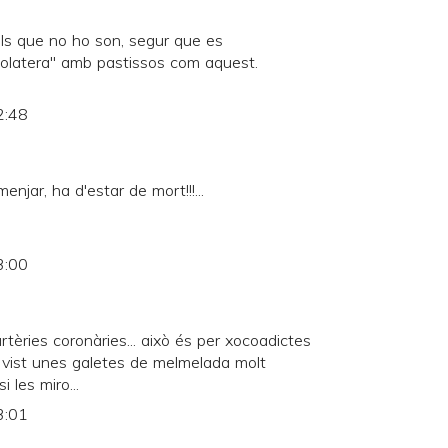
 els que no ho son, segur que es
ocolatera" amb pastissos com aquest.
2:48
jar, ha d'estar de mort!!!...
3:00
artèries coronàries... això és per xocoadictes
he vist unes galetes de melmelada molt
 les miro...
3:01