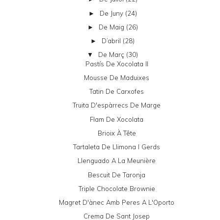
De Juny
(24)
►
De Maig
(26)
►
D’abril
(28)
►
De Març
(30)
▼
Pastís De Xocolata II
Mousse De Maduixes
Tatin De Carxofes
Truita D'espàrrecs De Marge
Flam De Xocolata
Brioix À Tête
Tartaleta De Llimona I Gerds
Llenguado A La Meunière
Bescuit De Taronja
Triple Chocolate Brownie
Magret D'ànec Amb Peres A L'Oporto
Crema De Sant Josep