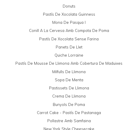
Donuts
Pastís De Xocolata Guinness
Mona De Pasqua I
Conill A La Cervesa Amb Compota De Poma
Pastís De Xocolata Sense Farina
Panets De Llet
Quiche Lorraine
Pastís De Mousse De Llimona Amb Cobertura De Maduixes
Milfulls De Llimona
Sopa De Menta
Pastissets De Llimona
Crema De Llimona
Bunyols De Poma
Carrot Cake - Pastís De Pastanaga
Pollastre Amb Samfaina
New York Style Cheesecake