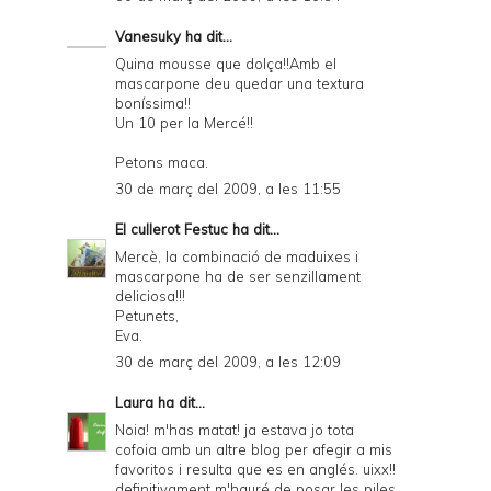
Vanesuky
ha dit...
Quina mousse que dolça!!Amb el
mascarpone deu quedar una textura
boníssima!!
Un 10 per la Mercé!!
Petons maca.
30 de març del 2009, a les 11:55
El cullerot Festuc
ha dit...
Mercè, la combinació de maduixes i
mascarpone ha de ser senzillament
deliciosa!!!
Petunets,
Eva.
30 de març del 2009, a les 12:09
Laura
ha dit...
Noia! m'has matat! ja estava jo tota
cofoia amb un altre blog per afegir a mis
favoritos i resulta que es en anglés. uixx!!
definitivament m'hauré de posar les piles