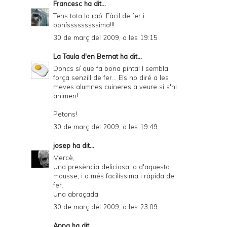
Francesc
ha dit...
Tens tota la raó. Fàcil de fer i...
bonísssssssssima!!!
30 de març del 2009, a les 19:15
La Taula d'en Bernat
ha dit...
Doncs sí que fa bona pinta! I sembla
força senzill de fer... Els ho diré a les
meves alumnes cuineres a veure si s'hi
animen!
Petons!
30 de març del 2009, a les 19:49
josep
ha dit...
Mercè,
Una presència deliciosa la d'aquesta
mousse, i a més facilíssima i ràpida de
fer.
Una abraçada
30 de març del 2009, a les 23:09
Anna
ha dit...