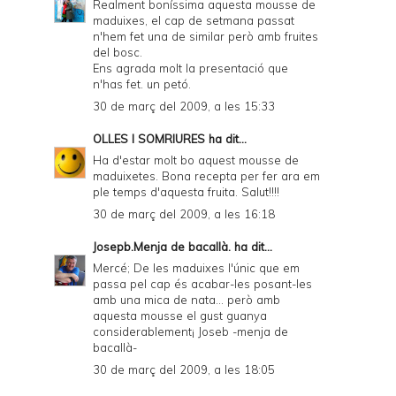
Realment boníssima aquesta mousse de
maduixes, el cap de setmana passat
n'hem fet una de similar però amb fruites
del bosc.
Ens agrada molt la presentació que
n'has fet. un petó.
30 de març del 2009, a les 15:33
OLLES I SOMRIURES
ha dit...
Ha d'estar molt bo aquest mousse de
maduixetes. Bona recepta per fer ara em
ple temps d'aquesta fruita. Salut!!!!
30 de març del 2009, a les 16:18
Josepb.Menja de bacallà.
ha dit...
Mercé; De les maduixes l'únic que em
passa pel cap és acabar-les posant-les
amb una mica de nata... però amb
aquesta mousse el gust guanya
considerablement¡ Joseb -menja de
bacallà-
30 de març del 2009, a les 18:05