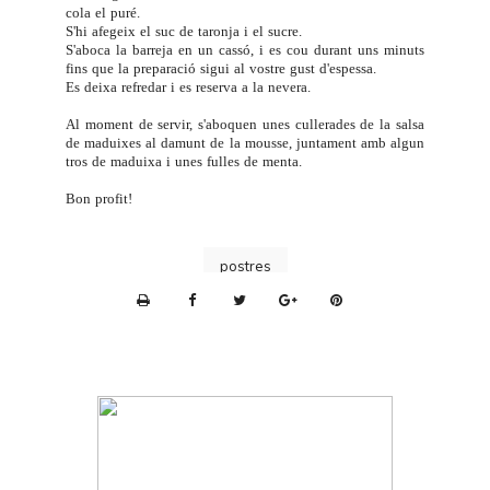
cola el puré.
S'hi afegeix el suc de taronja i el sucre.
S'aboca la barreja en un cassó, i es cou durant uns minuts
fins que la preparació sigui al vostre gust d'espessa.
Es deixa refredar i es reserva a la nevera.
Al moment de servir, s'aboquen unes cullerades de la salsa
de maduixes al damunt de la mousse, juntament amb algun
tros de maduixa i unes fulles de menta.
Bon profit!
postres
P
r
i
n
t
e