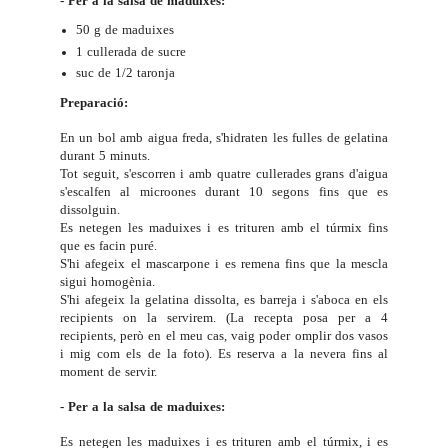
- Per a la salsa de maduixes:
50 g de maduixes
1 cullerada de sucre
suc de 1/2 taronja
Preparació:
En un bol amb aigua freda, s'hidraten les fulles de gelatina
durant 5 minuts.
Tot seguit, s'escorren i amb quatre cullerades grans d'aigua
s'escalfen al microones durant 10 segons fins que es
dissolguin.
Es netegen les maduixes i es trituren amb el túrmix fins
que es facin puré.
S'hi afegeix el mascarpone i es remena fins que la mescla
sigui homogènia.
S'hi afegeix la gelatina dissolta, es barreja i s'aboca en els
recipients on la servirem. (La recepta posa per a 4
recipients, però en el meu cas, vaig poder omplir dos vasos
i mig com els de la foto). Es reserva a la nevera fins al
moment de servir.
- Per a la salsa de maduixes:
Es netegen les maduixes i es trituren amb el túrmix, i es