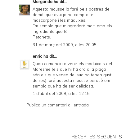
Margarida
ha dit...
Aquesta mousse la faré pels postres de
demà, que avui ja he comprat el
mascarpone i les maduixes.
Em sembla que m'agradarà molt, amb els
ingredients que té.
Petonets.
31 de març del 2009, a les 20:05
enric
ha dit...
Quan comencin a venir els maduixots del
Maresme (els que hi ha ara a la plaça
són els que venen del sud no tenen gust
de res) faré aquesta mousse perquè em
sembla que ha de ser deliciosa.
1 d’abril del 2009, a les 12:15
Publica un comentari a l'entrada
RECEPTES SEGÜENTS