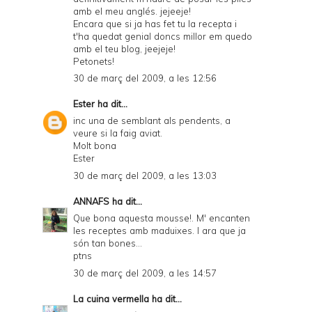
amb el meu anglés. jejeeje!
Encara que si ja has fet tu la recepta i
t'ha quedat genial doncs millor em quedo
amb el teu blog, jeejeje!
Petonets!
30 de març del 2009, a les 12:56
Ester
ha dit...
inc una de semblant als pendents, a
veure si la faig aviat.
Molt bona
Ester
30 de març del 2009, a les 13:03
ANNAFS
ha dit...
Que bona aquesta mousse!. M' encanten
les receptes amb maduixes. I ara que ja
són tan bones...
ptns
30 de març del 2009, a les 14:57
La cuina vermella
ha dit...