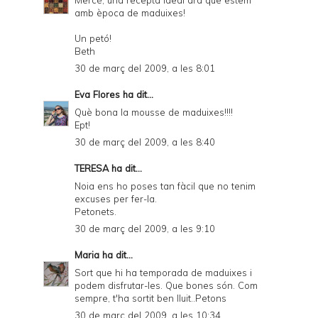
amb època de maduixes!
Un petó!
Beth
30 de març del 2009, a les 8:01
Eva Flores
ha dit...
Què bona la mousse de maduixes!!!!
Ept!
30 de març del 2009, a les 8:40
TERESA
ha dit...
Noia ens ho poses tan fàcil que no tenim
excuses per fer-la.
Petonets.
30 de març del 2009, a les 9:10
Maria
ha dit...
Sort que hi ha temporada de maduixes i
podem disfrutar-les. Que bones són. Com
sempre, t'ha sortit ben lluit..Petons
30 de març del 2009, a les 10:34