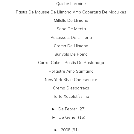
Quiche Lorraine
Pastís De Mousse De Llimona Amb Cobertura De Maduixes
Milfulls De Llimona
Sopa De Menta
Pastissets De Llimona
Crema De Llimona
Bunyols De Poma
Carrot Cake - Pastís De Pastanaga
Pollastre Amb Samfaina
New York Style Cheesecake
Crema D'espàrrecs
Tarta Xocolatíssima
De Febrer
(27)
►
De Gener
(15)
►
2008
(91)
►