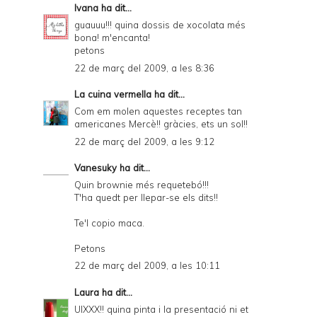
Ivana
ha dit...
guauuu!!! quina dossis de xocolata més
bona! m'encanta!
petons
22 de març del 2009, a les 8:36
La cuina vermella
ha dit...
Com em molen aquestes receptes tan
americanes Mercè!! gràcies, ets un sol!!
22 de març del 2009, a les 9:12
Vanesuky
ha dit...
Quin brownie més requetebó!!!
T'ha quedt per llepar-se els dits!!
Te'l copio maca.
Petons
22 de març del 2009, a les 10:11
Laura
ha dit...
UIXXX!! quina pinta i la presentació ni et