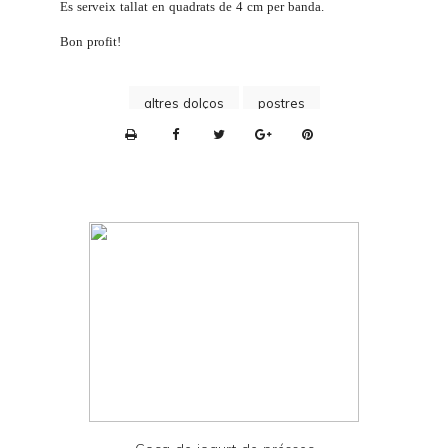
Es serveix tallat en quadrats de 4 cm per banda.
Bon profit!
altres dolços
postres
P
r
i
n
t
e
r
F
r
i
e