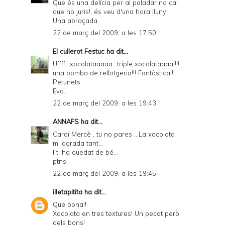
Que és una delícia per al paladar no cal
que ho juris!, és veu d'una hora lluny.
Una abraçada
22 de març del 2009, a les 17:50
El cullerot Festuc
ha dit...
Uffff...xocolataaaaa...triple xocolataaaa!!!!
una bomba de rellotgeria!!! Fantàstica!!!
Petunets
Eva.
22 de març del 2009, a les 19:43
ANNAFS
ha dit...
Carai Mercè , tu no pares ...La xocolata
m' agrada tant...
I t' ha quedat de bé...
ptns
22 de març del 2009, a les 19:45
illetapitita
ha dit...
Que bona!!
Xocolata en tres textures! Un pecat però
dels bons!