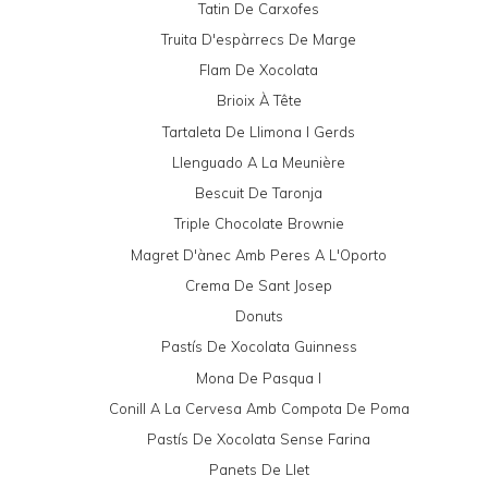
Tatin De Carxofes
Truita D'espàrrecs De Marge
Flam De Xocolata
Brioix À Tête
Tartaleta De Llimona I Gerds
Llenguado A La Meunière
Bescuit De Taronja
Triple Chocolate Brownie
Magret D'ànec Amb Peres A L'Oporto
Crema De Sant Josep
Donuts
Pastís De Xocolata Guinness
Mona De Pasqua I
Conill A La Cervesa Amb Compota De Poma
Pastís De Xocolata Sense Farina
Panets De Llet