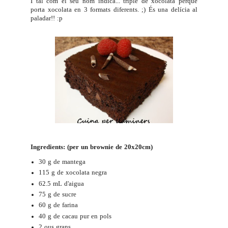
I tal com el seu nom indica... triple de xocolata perquè
porta xocolata en 3 formats diferents. ;) És una delícia al
paladar!! :p
Ingredients: (per un brownie de 20x20cm)
30 g de mantega
115 g de xocolata negra
62.5 mL d'aigua
75 g de sucre
60 g de farina
40 g de cacau pur en pols
2 ous grans