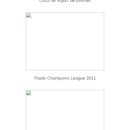
Coca de iogurt de préssec
n
d
l
y
a
n
d
P
D
Pastís Champions League 2011
F