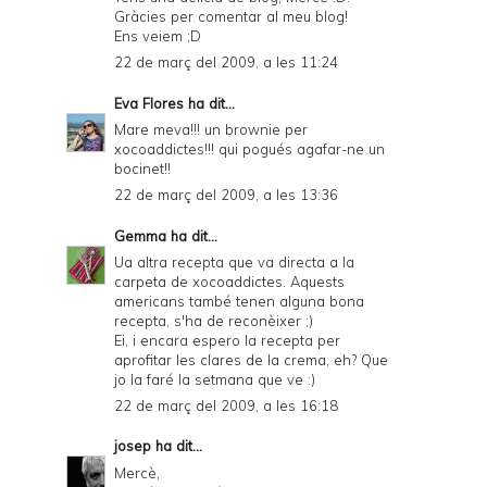
Gràcies per comentar al meu blog!
Ens veiem ;D
22 de març del 2009, a les 11:24
Eva Flores
ha dit...
Mare meva!!! un brownie per
xocoaddictes!!! qui pogués agafar-ne un
bocinet!!
22 de març del 2009, a les 13:36
Gemma
ha dit...
Ua altra recepta que va directa a la
carpeta de xocoaddictes. Aquests
americans també tenen alguna bona
recepta, s'ha de reconèixer ;)
Ei, i encara espero la recepta per
aprofitar les clares de la crema, eh? Que
jo la faré la setmana que ve :)
22 de març del 2009, a les 16:18
josep
ha dit...
Mercè,