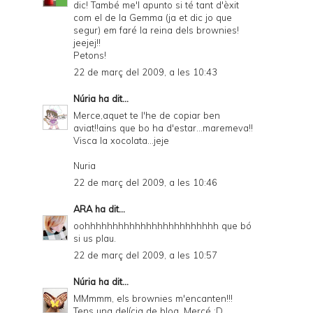
dic! També me'l apunto si té tant d'èxit
com el de la Gemma (ja et dic jo que
segur) em faré la reina dels brownies!
jeejej!!
Petons!
22 de març del 2009, a les 10:43
Núria
ha dit...
Merce,aquet te l'he de copiar ben
aviat!!ains que bo ha d'estar...maremeva!!
Visca la xocolata...jeje
Nuria
22 de març del 2009, a les 10:46
ARA
ha dit...
oohhhhhhhhhhhhhhhhhhhhhhhh que bó
si us plau.
22 de març del 2009, a les 10:57
Núria
ha dit...
MMmmm, els brownies m'encanten!!!
Tens una delícia de blog, Mercé :D.