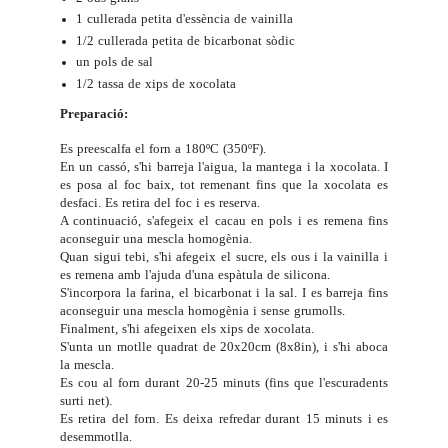
1 cullerada petita d'essència de vainilla
1/2 cullerada petita de bicarbonat sòdic
un pols de sal
1/2 tassa de xips de xocolata
Preparació:
Es preescalfa el forn a 180ºC (350ºF).
En un cassó, s'hi barreja l'aigua, la mantega i la xocolata. I
es posa al foc baix, tot remenant fins que la xocolata es
desfaci. Es retira del foc i es reserva.
A continuació, s'afegeix el cacau en pols i es remena fins
aconseguir una mescla homogènia.
Quan sigui tebi, s'hi afegeix el sucre, els ous i la vainilla i
es remena amb l'ajuda d'una espàtula de silicona.
S'incorpora la farina, el bicarbonat i la sal. I es barreja fins
aconseguir una mescla homogènia i sense grumolls.
Finalment, s'hi afegeixen els xips de xocolata.
S'unta un motlle quadrat de 20x20cm (8x8in), i s'hi aboca
la mescla.
Es cou al forn durant 20-25 minuts (fins que l'escuradents
surti net).
Es retira del forn. Es deixa refredar durant 15 minuts i es
desemmotlla.