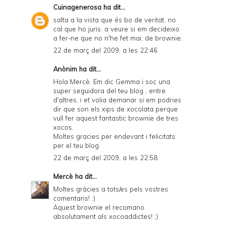
Cuinagenerosa
ha dit...
salta a la vista que és bo de veritat, no
cal que ho juris. a veure si em decideixo
a fer-ne que no n'he fet mai, de brownie.
22 de març del 2009, a les 22:46
Anònim ha dit...
Hola Mercè. Em dic Gemma i soc una
super seguidora del teu blog , entre
d'altres, i et volia demanar si em podries
dir que son els xips de xocolata perque
vull fer aquest fantastic brownie de tres
xocos.
Moltes gracies per endevant i felicitats
per el teu blog.
22 de març del 2009, a les 22:58
Mercè
ha dit...
Moltes gràcies a tots/es pels vostres
comentaris! :)
Aquest brownie el recomano
absolutament als xocoaddictes! ;)