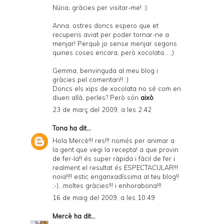
Núria, gràcies per visitar-me! :)
Anna, ostres doncs espero que et
recuperis aviat per poder tornar-ne a
menjar! Perquè jo sense menjar segons
quines coses encara, però xocolata... ;)
Gemma, benvinguda al meu blog i
gràcies pel comentari!! :)
Doncs els xips de xocolata no sé com en
diuen allà, perles? Però són
això
.
23 de març del 2009, a les 2:42
Tona
ha dit...
Hola Mercè!!! res!!! només per animar a
la gent que vegi la recepta! a que provin
de fer-la!! és super ràpida i fàcil de fer i
realment el resultat és ESPECTACULAR!!!
noia!!!! estic enganxadíssima al teu blog!!
;-)...moltes gràcies!!! i enhorabona!!!
16 de maig del 2009, a les 10:49
Mercè
ha dit...