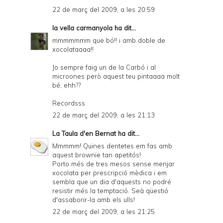
22 de març del 2009, a les 20:59
la vella carmanyola
ha dit...
mmmmmmm que bó!! i amb doble de
xocolataaaa!!
Jo sempre faig un de la Carbó i al
microones però aquest teu pintaaaa molt
bé, ehh??
Recordsss
22 de març del 2009, a les 21:13
La Taula d'en Bernat
ha dit...
Mmmmm! Quines dentetes em fas amb
aquest brownie tan apetitós!
Porto més de tres mesos sense menjar
xocolata per prescripció mèdica i em
sembla que un dia d'aquests no podré
resistir més la temptació. Seà qüestió
d'assaborir-la amb els ulls!
22 de març del 2009, a les 21:25