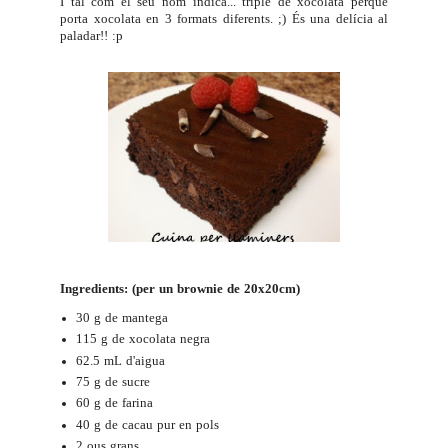
I tal com el seu nom indica... triple de xocolata perquè
porta xocolata en 3 formats diferents. ;) És una delícia al
paladar!! :p
Ingredients: (per un brownie de 20x20cm)
30 g de mantega
115 g de xocolata negra
62.5 mL d'aigua
75 g de sucre
60 g de farina
40 g de cacau pur en pols
2 ous grans