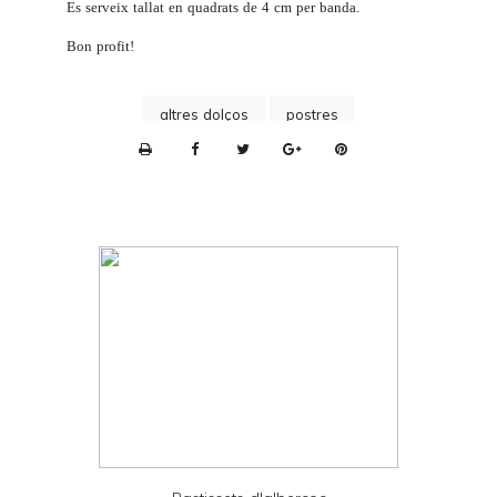
Es serveix tallat en quadrats de 4 cm per banda.
Bon profit!
altres dolços
postres
P
r
i
n
t
e
r
F
r
i
e