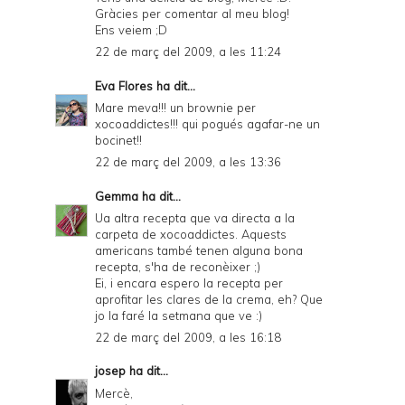
Gràcies per comentar al meu blog!
Ens veiem ;D
22 de març del 2009, a les 11:24
Eva Flores
ha dit...
Mare meva!!! un brownie per
xocoaddictes!!! qui pogués agafar-ne un
bocinet!!
22 de març del 2009, a les 13:36
Gemma
ha dit...
Ua altra recepta que va directa a la
carpeta de xocoaddictes. Aquests
americans també tenen alguna bona
recepta, s'ha de reconèixer ;)
Ei, i encara espero la recepta per
aprofitar les clares de la crema, eh? Que
jo la faré la setmana que ve :)
22 de març del 2009, a les 16:18
josep
ha dit...
Mercè,