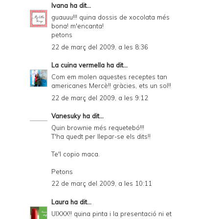
Ivana
ha dit...
guauuu!!! quina dossis de xocolata més
bona! m'encanta!
petons
22 de març del 2009, a les 8:36
La cuina vermella
ha dit...
Com em molen aquestes receptes tan
americanes Mercè!! gràcies, ets un sol!!
22 de març del 2009, a les 9:12
Vanesuky
ha dit...
Quin brownie més requetebó!!!
T'ha quedt per llepar-se els dits!!
Te'l copio maca.
Petons
22 de març del 2009, a les 10:11
Laura
ha dit...
UIXXX!! quina pinta i la presentació ni et