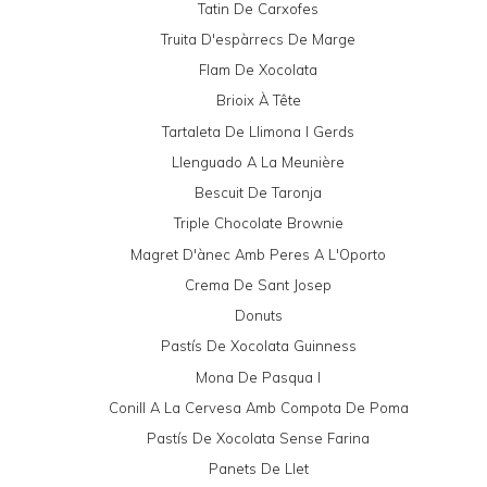
Tatin De Carxofes
Truita D'espàrrecs De Marge
Flam De Xocolata
Brioix À Tête
Tartaleta De Llimona I Gerds
Llenguado A La Meunière
Bescuit De Taronja
Triple Chocolate Brownie
Magret D'ànec Amb Peres A L'Oporto
Crema De Sant Josep
Donuts
Pastís De Xocolata Guinness
Mona De Pasqua I
Conill A La Cervesa Amb Compota De Poma
Pastís De Xocolata Sense Farina
Panets De Llet