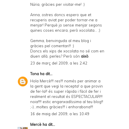
Núria, gràcies per visitar-me! :)
Anna, ostres doncs espero que et
recuperis aviat per poder tornar-ne a
menjar! Perquè jo sense menjar segons
quines coses encara, però xocolata... ;)
Gemma, benvinguda al meu blog i
gràcies pel comentari!! :)
Doncs els xips de xocolata no sé com en
diuen allà, perles? Però són
això
.
23 de març del 2009, a les 2:42
Tona
ha dit...
Hola Mercè!!! res!!! només per animar a
la gent que vegi la recepta! a que provin
de fer-la!! és super ràpida i fàcil de fer i
realment el resultat és ESPECTACULAR!!!
noia!!!! estic enganxadíssima al teu blog!!
;-)...moltes gràcies!!! i enhorabona!!!
16 de maig del 2009, a les 10:49
Mercè
ha dit...