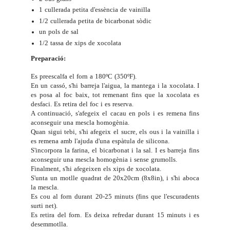
1 cullerada petita d'essència de vainilla
1/2 cullerada petita de bicarbonat sòdic
un pols de sal
1/2 tassa de xips de xocolata
Preparació:
Es preescalfa el forn a 180ºC (350ºF).
En un cassó, s'hi barreja l'aigua, la mantega i la xocolata. I
es posa al foc baix, tot remenant fins que la xocolata es
desfaci. Es retira del foc i es reserva.
A continuació, s'afegeix el cacau en pols i es remena fins
aconseguir una mescla homogènia.
Quan sigui tebi, s'hi afegeix el sucre, els ous i la vainilla i
es remena amb l'ajuda d'una espàtula de silicona.
S'incorpora la farina, el bicarbonat i la sal. I es barreja fins
aconseguir una mescla homogènia i sense grumolls.
Finalment, s'hi afegeixen els xips de xocolata.
S'unta un motlle quadrat de 20x20cm (8x8in), i s'hi aboca
la mescla.
Es cou al forn durant 20-25 minuts (fins que l'escuradents
surti net).
Es retira del forn. Es deixa refredar durant 15 minuts i es
desemmotlla.