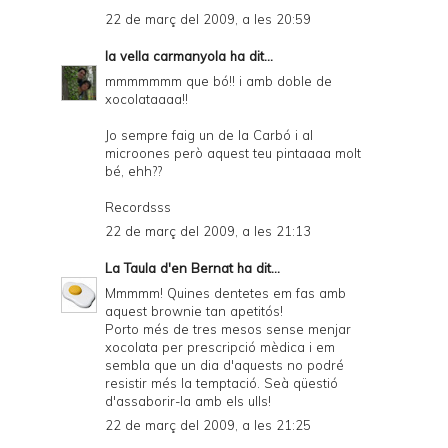
22 de març del 2009, a les 20:59
la vella carmanyola
ha dit...
mmmmmmm que bó!! i amb doble de
xocolataaaa!!
Jo sempre faig un de la Carbó i al
microones però aquest teu pintaaaa molt
bé, ehh??
Recordsss
22 de març del 2009, a les 21:13
La Taula d'en Bernat
ha dit...
Mmmmm! Quines dentetes em fas amb
aquest brownie tan apetitós!
Porto més de tres mesos sense menjar
xocolata per prescripció mèdica i em
sembla que un dia d'aquests no podré
resistir més la temptació. Seà qüestió
d'assaborir-la amb els ulls!
22 de març del 2009, a les 21:25