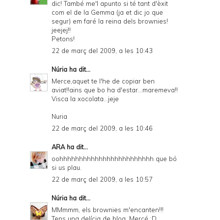
dic! També me'l apunto si té tant d'èxit
com el de la Gemma (ja et dic jo que
segur) em faré la reina dels brownies!
jeejej!!
Petons!
22 de març del 2009, a les 10:43
Núria
ha dit...
Merce,aquet te l'he de copiar ben
aviat!!ains que bo ha d'estar...maremeva!!
Visca la xocolata...jeje
Nuria
22 de març del 2009, a les 10:46
ARA
ha dit...
oohhhhhhhhhhhhhhhhhhhhhhhh que bó
si us plau.
22 de març del 2009, a les 10:57
Núria
ha dit...
MMmmm, els brownies m'encanten!!!
Tens una delícia de blog, Mercé :D.