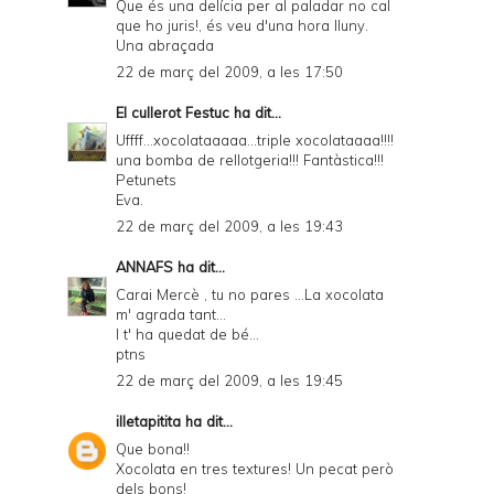
Que és una delícia per al paladar no cal
que ho juris!, és veu d'una hora lluny.
Una abraçada
22 de març del 2009, a les 17:50
El cullerot Festuc
ha dit...
Uffff...xocolataaaaa...triple xocolataaaa!!!!
una bomba de rellotgeria!!! Fantàstica!!!
Petunets
Eva.
22 de març del 2009, a les 19:43
ANNAFS
ha dit...
Carai Mercè , tu no pares ...La xocolata
m' agrada tant...
I t' ha quedat de bé...
ptns
22 de març del 2009, a les 19:45
illetapitita
ha dit...
Que bona!!
Xocolata en tres textures! Un pecat però
dels bons!