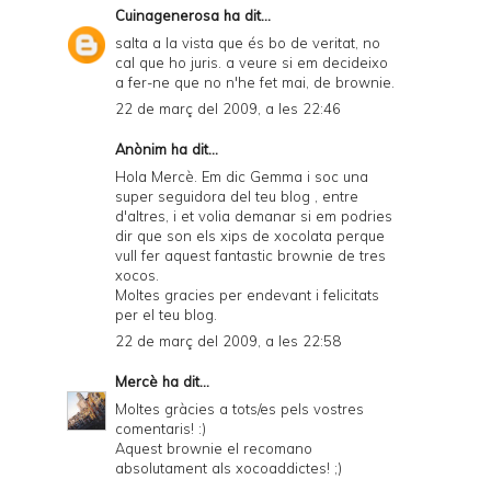
Cuinagenerosa
ha dit...
salta a la vista que és bo de veritat, no
cal que ho juris. a veure si em decideixo
a fer-ne que no n'he fet mai, de brownie.
22 de març del 2009, a les 22:46
Anònim ha dit...
Hola Mercè. Em dic Gemma i soc una
super seguidora del teu blog , entre
d'altres, i et volia demanar si em podries
dir que son els xips de xocolata perque
vull fer aquest fantastic brownie de tres
xocos.
Moltes gracies per endevant i felicitats
per el teu blog.
22 de març del 2009, a les 22:58
Mercè
ha dit...
Moltes gràcies a tots/es pels vostres
comentaris! :)
Aquest brownie el recomano
absolutament als xocoaddictes! ;)