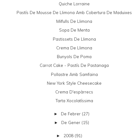
Quiche Lorraine
Pastís De Mousse De Llimona Amb Cobertura De Maduixes
Milfulls De Llimona
Sopa De Menta
Pastissets De Llimona
Crema De Llimona
Bunyols De Poma
Carrot Cake - Pastís De Pastanaga
Pollastre Amb Samfaina
New York Style Cheesecake
Crema D'espàrrecs
Tarta Xocolatíssima
De Febrer
(27)
►
De Gener
(15)
►
2008
(91)
►