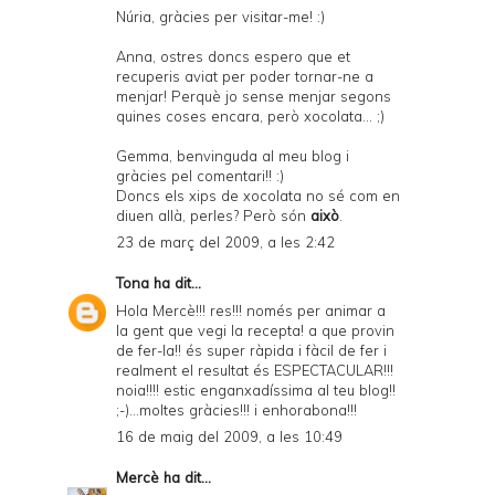
Núria, gràcies per visitar-me! :)
Anna, ostres doncs espero que et
recuperis aviat per poder tornar-ne a
menjar! Perquè jo sense menjar segons
quines coses encara, però xocolata... ;)
Gemma, benvinguda al meu blog i
gràcies pel comentari!! :)
Doncs els xips de xocolata no sé com en
diuen allà, perles? Però són
això
.
23 de març del 2009, a les 2:42
Tona
ha dit...
Hola Mercè!!! res!!! només per animar a
la gent que vegi la recepta! a que provin
de fer-la!! és super ràpida i fàcil de fer i
realment el resultat és ESPECTACULAR!!!
noia!!!! estic enganxadíssima al teu blog!!
;-)...moltes gràcies!!! i enhorabona!!!
16 de maig del 2009, a les 10:49
Mercè
ha dit...