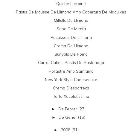
Quiche Lorraine
Pastís De Mousse De Llimona Amb Cobertura De Maduixes
Milfulls De Llimona
Sopa De Menta
Pastissets De Llimona
Crema De Llimona
Bunyols De Poma
Carrot Cake - Pastís De Pastanaga
Pollastre Amb Samfaina
New York Style Cheesecake
Crema D'espàrrecs
Tarta Xocolatíssima
De Febrer
(27)
►
De Gener
(15)
►
2008
(91)
►