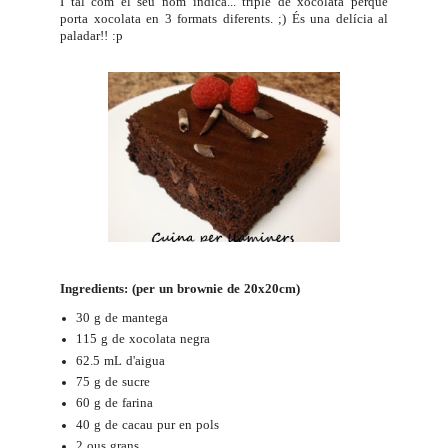
I tal com el seu nom indica... triple de xocolata perquè
porta xocolata en 3 formats diferents. ;) És una delícia al
paladar!! :p
Ingredients: (per un brownie de 20x20cm)
30 g de mantega
115 g de xocolata negra
62.5 mL d'aigua
75 g de sucre
60 g de farina
40 g de cacau pur en pols
2 ous grans