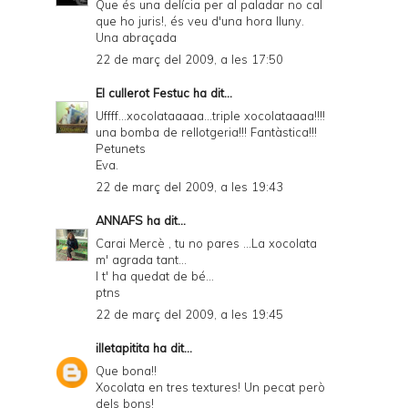
Que és una delícia per al paladar no cal
que ho juris!, és veu d'una hora lluny.
Una abraçada
22 de març del 2009, a les 17:50
El cullerot Festuc
ha dit...
Uffff...xocolataaaaa...triple xocolataaaa!!!!
una bomba de rellotgeria!!! Fantàstica!!!
Petunets
Eva.
22 de març del 2009, a les 19:43
ANNAFS
ha dit...
Carai Mercè , tu no pares ...La xocolata
m' agrada tant...
I t' ha quedat de bé...
ptns
22 de març del 2009, a les 19:45
illetapitita
ha dit...
Que bona!!
Xocolata en tres textures! Un pecat però
dels bons!