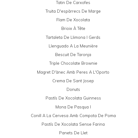
Tatin De Carxofes
Truita D'espàrrecs De Marge
Flam De Xocolata
Brioix À Tête
Tartaleta De Llimona I Gerds
Llenguado A La Meunière
Bescuit De Taronja
Triple Chocolate Brownie
Magret D'ànec Amb Peres A L'Oporto
Crema De Sant Josep
Donuts
Pastís De Xocolata Guinness
Mona De Pasqua I
Conill A La Cervesa Amb Compota De Poma
Pastís De Xocolata Sense Farina
Panets De Llet