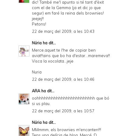
dic! També me'l apunto si té tant d'èxit
com el de la Gemma (ja et dic jo que
segur) em faré la reina dels brownies!
jeejej!!
Petons!
22 de març del 2009, a les 10:43
Núria
ha dit...
Merce,aquet te l'he de copiar ben
aviat!!ains que bo ha d'estar...maremeva!!
Visca la xocolata...jeje
Nuria
22 de març del 2009, a les 10:46
ARA
ha dit...
oohhhhhhhhhhhhhhhhhhhhhhhh que bó
si us plau.
22 de març del 2009, a les 10:57
Núria
ha dit...
MMmmm, els brownies m'encanten!!!
Tens una delícia de blog, Mercé :D.