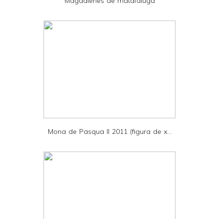
Magdalenes de matafaluga
n
d
l
y
a
n
d
P
D
Mona de Pasqua II 2011 (figura de x...
F