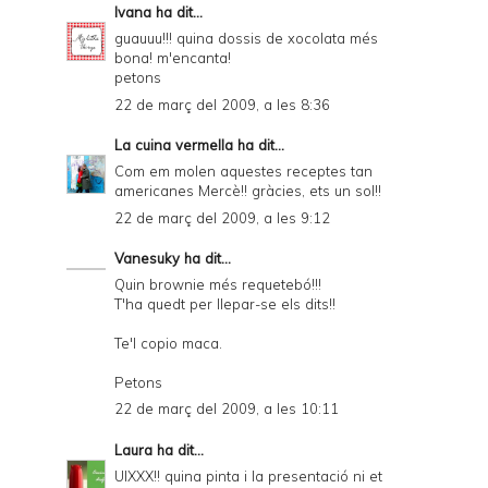
Ivana
ha dit...
guauuu!!! quina dossis de xocolata més
bona! m'encanta!
petons
22 de març del 2009, a les 8:36
La cuina vermella
ha dit...
Com em molen aquestes receptes tan
americanes Mercè!! gràcies, ets un sol!!
22 de març del 2009, a les 9:12
Vanesuky
ha dit...
Quin brownie més requetebó!!!
T'ha quedt per llepar-se els dits!!
Te'l copio maca.
Petons
22 de març del 2009, a les 10:11
Laura
ha dit...
UIXXX!! quina pinta i la presentació ni et