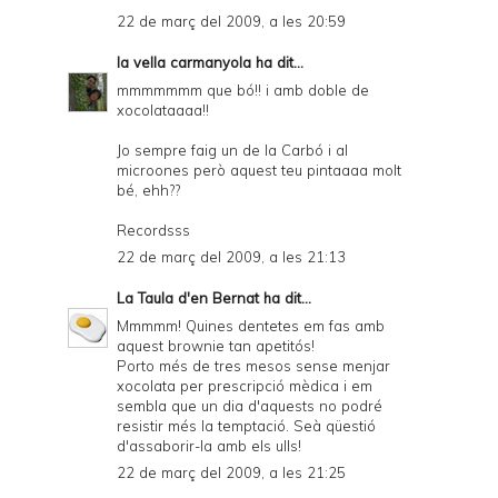
22 de març del 2009, a les 20:59
la vella carmanyola
ha dit...
mmmmmmm que bó!! i amb doble de
xocolataaaa!!
Jo sempre faig un de la Carbó i al
microones però aquest teu pintaaaa molt
bé, ehh??
Recordsss
22 de març del 2009, a les 21:13
La Taula d'en Bernat
ha dit...
Mmmmm! Quines dentetes em fas amb
aquest brownie tan apetitós!
Porto més de tres mesos sense menjar
xocolata per prescripció mèdica i em
sembla que un dia d'aquests no podré
resistir més la temptació. Seà qüestió
d'assaborir-la amb els ulls!
22 de març del 2009, a les 21:25