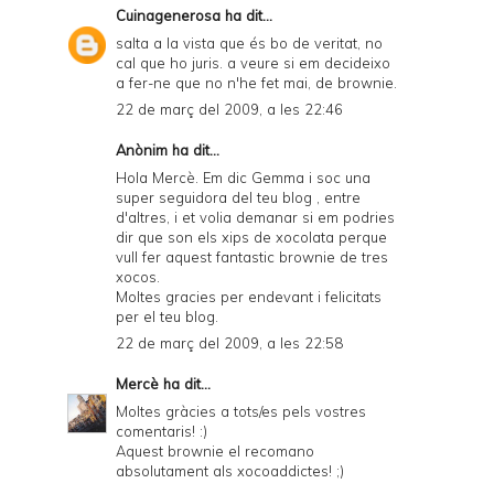
Cuinagenerosa
ha dit...
salta a la vista que és bo de veritat, no
cal que ho juris. a veure si em decideixo
a fer-ne que no n'he fet mai, de brownie.
22 de març del 2009, a les 22:46
Anònim ha dit...
Hola Mercè. Em dic Gemma i soc una
super seguidora del teu blog , entre
d'altres, i et volia demanar si em podries
dir que son els xips de xocolata perque
vull fer aquest fantastic brownie de tres
xocos.
Moltes gracies per endevant i felicitats
per el teu blog.
22 de març del 2009, a les 22:58
Mercè
ha dit...
Moltes gràcies a tots/es pels vostres
comentaris! :)
Aquest brownie el recomano
absolutament als xocoaddictes! ;)