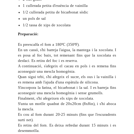
1 cullerada petita d'essència de vainilla
1/2 cullerada petita de bicarbonat sòdic
un pols de sal
1/2 tassa de xips de xocolata
Preparació:
Es preescalfa el forn a 180ºC (350ºF).
En un cassó, s'hi barreja l'aigua, la mantega i la xocolata. I
es posa al foc baix, tot remenant fins que la xocolata es
desfaci. Es retira del foc i es reserva.
A continuació, s'afegeix el cacau en pols i es remena fins
aconseguir una mescla homogènia.
Quan sigui tebi, s'hi afegeix el sucre, els ous i la vainilla i
es remena amb l'ajuda d'una espàtula de silicona.
S'incorpora la farina, el bicarbonat i la sal. I es barreja fins
aconseguir una mescla homogènia i sense grumolls.
Finalment, s'hi afegeixen els xips de xocolata.
S'unta un motlle quadrat de 20x20cm (8x8in), i s'hi aboca
la mescla.
Es cou al forn durant 20-25 minuts (fins que l'escuradents
surti net).
Es retira del forn. Es deixa refredar durant 15 minuts i es
desemmotlla.