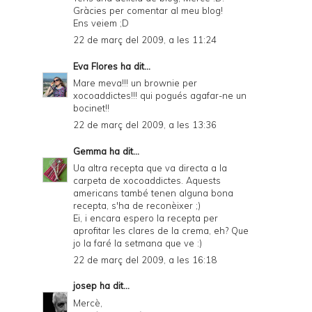
Gràcies per comentar al meu blog!
Ens veiem ;D
22 de març del 2009, a les 11:24
Eva Flores
ha dit...
Mare meva!!! un brownie per
xocoaddictes!!! qui pogués agafar-ne un
bocinet!!
22 de març del 2009, a les 13:36
Gemma
ha dit...
Ua altra recepta que va directa a la
carpeta de xocoaddictes. Aquests
americans també tenen alguna bona
recepta, s'ha de reconèixer ;)
Ei, i encara espero la recepta per
aprofitar les clares de la crema, eh? Que
jo la faré la setmana que ve :)
22 de març del 2009, a les 16:18
josep
ha dit...
Mercè,