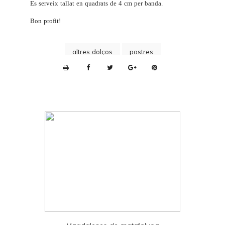
Es serveix tallat en quadrats de 4 cm per banda.
Bon profit!
altres dolços
postres
P
r
i
n
t
e
r
F
r
i
e