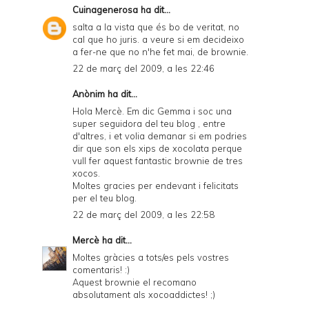
Cuinagenerosa
ha dit...
salta a la vista que és bo de veritat, no
cal que ho juris. a veure si em decideixo
a fer-ne que no n'he fet mai, de brownie.
22 de març del 2009, a les 22:46
Anònim ha dit...
Hola Mercè. Em dic Gemma i soc una
super seguidora del teu blog , entre
d'altres, i et volia demanar si em podries
dir que son els xips de xocolata perque
vull fer aquest fantastic brownie de tres
xocos.
Moltes gracies per endevant i felicitats
per el teu blog.
22 de març del 2009, a les 22:58
Mercè
ha dit...
Moltes gràcies a tots/es pels vostres
comentaris! :)
Aquest brownie el recomano
absolutament als xocoaddictes! ;)