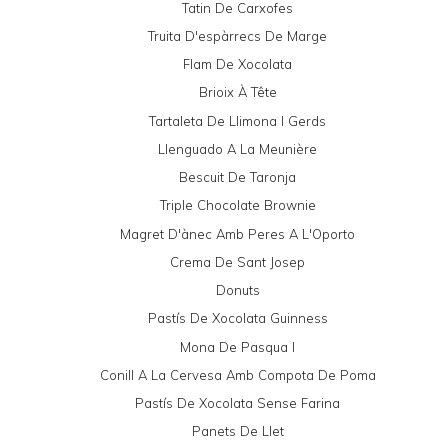
Tatin De Carxofes
Truita D'espàrrecs De Marge
Flam De Xocolata
Brioix À Tête
Tartaleta De Llimona I Gerds
Llenguado A La Meunière
Bescuit De Taronja
Triple Chocolate Brownie
Magret D'ànec Amb Peres A L'Oporto
Crema De Sant Josep
Donuts
Pastís De Xocolata Guinness
Mona De Pasqua I
Conill A La Cervesa Amb Compota De Poma
Pastís De Xocolata Sense Farina
Panets De Llet