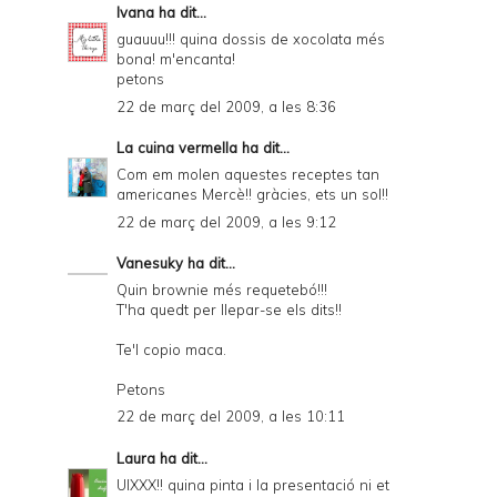
Ivana
ha dit...
guauuu!!! quina dossis de xocolata més
bona! m'encanta!
petons
22 de març del 2009, a les 8:36
La cuina vermella
ha dit...
Com em molen aquestes receptes tan
americanes Mercè!! gràcies, ets un sol!!
22 de març del 2009, a les 9:12
Vanesuky
ha dit...
Quin brownie més requetebó!!!
T'ha quedt per llepar-se els dits!!
Te'l copio maca.
Petons
22 de març del 2009, a les 10:11
Laura
ha dit...
UIXXX!! quina pinta i la presentació ni et