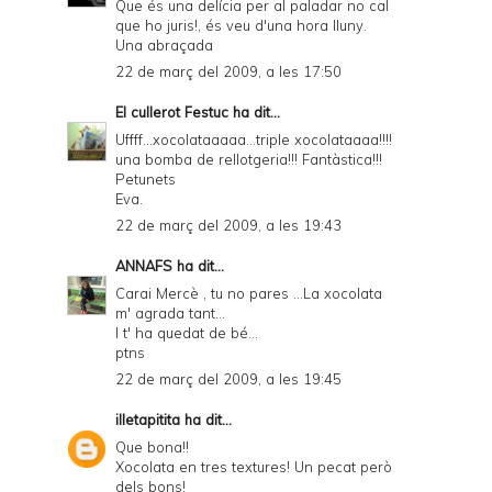
Que és una delícia per al paladar no cal
que ho juris!, és veu d'una hora lluny.
Una abraçada
22 de març del 2009, a les 17:50
El cullerot Festuc
ha dit...
Uffff...xocolataaaaa...triple xocolataaaa!!!!
una bomba de rellotgeria!!! Fantàstica!!!
Petunets
Eva.
22 de març del 2009, a les 19:43
ANNAFS
ha dit...
Carai Mercè , tu no pares ...La xocolata
m' agrada tant...
I t' ha quedat de bé...
ptns
22 de març del 2009, a les 19:45
illetapitita
ha dit...
Que bona!!
Xocolata en tres textures! Un pecat però
dels bons!