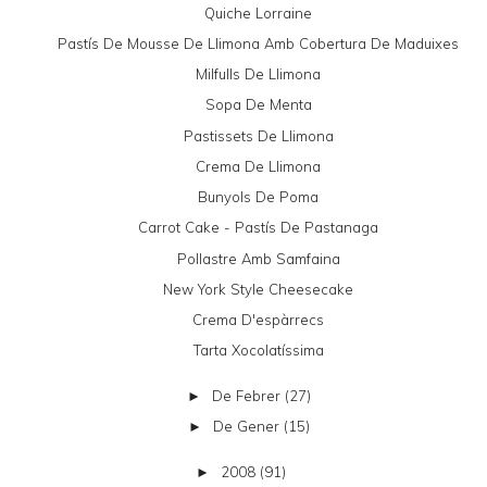
Quiche Lorraine
Pastís De Mousse De Llimona Amb Cobertura De Maduixes
Milfulls De Llimona
Sopa De Menta
Pastissets De Llimona
Crema De Llimona
Bunyols De Poma
Carrot Cake - Pastís De Pastanaga
Pollastre Amb Samfaina
New York Style Cheesecake
Crema D'espàrrecs
Tarta Xocolatíssima
De Febrer
(27)
►
De Gener
(15)
►
2008
(91)
►