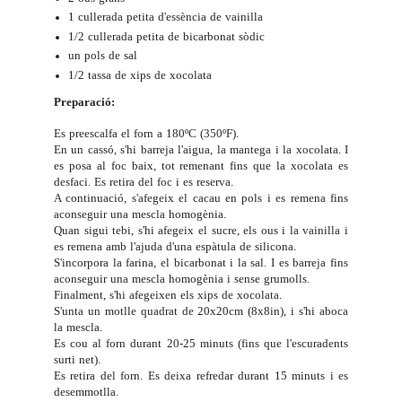
1 cullerada petita d'essència de vainilla
1/2 cullerada petita de bicarbonat sòdic
un pols de sal
1/2 tassa de xips de xocolata
Preparació:
Es preescalfa el forn a 180ºC (350ºF).
En un cassó, s'hi barreja l'aigua, la mantega i la xocolata. I
es posa al foc baix, tot remenant fins que la xocolata es
desfaci. Es retira del foc i es reserva.
A continuació, s'afegeix el cacau en pols i es remena fins
aconseguir una mescla homogènia.
Quan sigui tebi, s'hi afegeix el sucre, els ous i la vainilla i
es remena amb l'ajuda d'una espàtula de silicona.
S'incorpora la farina, el bicarbonat i la sal. I es barreja fins
aconseguir una mescla homogènia i sense grumolls.
Finalment, s'hi afegeixen els xips de xocolata.
S'unta un motlle quadrat de 20x20cm (8x8in), i s'hi aboca
la mescla.
Es cou al forn durant 20-25 minuts (fins que l'escuradents
surti net).
Es retira del forn. Es deixa refredar durant 15 minuts i es
desemmotlla.