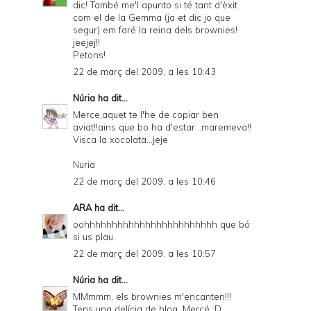
dic! També me'l apunto si té tant d'èxit
com el de la Gemma (ja et dic jo que
segur) em faré la reina dels brownies!
jeejej!!
Petons!
22 de març del 2009, a les 10:43
Núria
ha dit...
Merce,aquet te l'he de copiar ben
aviat!!ains que bo ha d'estar...maremeva!!
Visca la xocolata...jeje
Nuria
22 de març del 2009, a les 10:46
ARA
ha dit...
oohhhhhhhhhhhhhhhhhhhhhhhh que bó
si us plau.
22 de març del 2009, a les 10:57
Núria
ha dit...
MMmmm, els brownies m'encanten!!!
Tens una delícia de blog, Mercé :D.