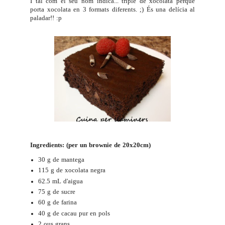
I tal com el seu nom indica... triple de xocolata perquè
porta xocolata en 3 formats diferents. ;) És una delícia al
paladar!! :p
Ingredients: (per un brownie de 20x20cm)
30 g de mantega
115 g de xocolata negra
62.5 mL d'aigua
75 g de sucre
60 g de farina
40 g de cacau pur en pols
2 ous grans