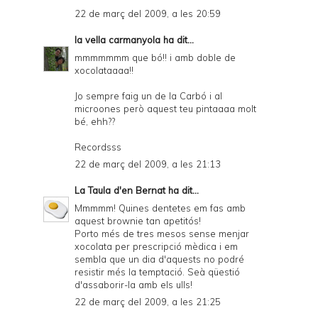
22 de març del 2009, a les 20:59
la vella carmanyola
ha dit...
mmmmmmm que bó!! i amb doble de
xocolataaaa!!
Jo sempre faig un de la Carbó i al
microones però aquest teu pintaaaa molt
bé, ehh??
Recordsss
22 de març del 2009, a les 21:13
La Taula d'en Bernat
ha dit...
Mmmmm! Quines dentetes em fas amb
aquest brownie tan apetitós!
Porto més de tres mesos sense menjar
xocolata per prescripció mèdica i em
sembla que un dia d'aquests no podré
resistir més la temptació. Seà qüestió
d'assaborir-la amb els ulls!
22 de març del 2009, a les 21:25