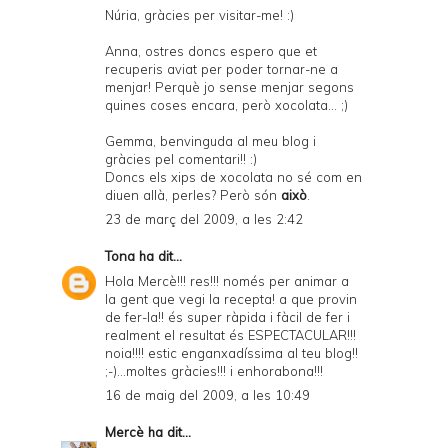
Núria, gràcies per visitar-me! :)
Anna, ostres doncs espero que et
recuperis aviat per poder tornar-ne a
menjar! Perquè jo sense menjar segons
quines coses encara, però xocolata... ;)
Gemma, benvinguda al meu blog i
gràcies pel comentari!! :)
Doncs els xips de xocolata no sé com en
diuen allà, perles? Però són
això
.
23 de març del 2009, a les 2:42
Tona
ha dit...
Hola Mercè!!! res!!! només per animar a
la gent que vegi la recepta! a que provin
de fer-la!! és super ràpida i fàcil de fer i
realment el resultat és ESPECTACULAR!!!
noia!!!! estic enganxadíssima al teu blog!!
;-)...moltes gràcies!!! i enhorabona!!!
16 de maig del 2009, a les 10:49
Mercè
ha dit...