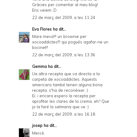
Gràcies per comentar al meu blog!
Ens veiem ;D
22 de març del 2009, a les 11:24
Eva Flores
ha dit...
Mare meva!!! un brownie per
xocoaddictes!!! qui pogués agafar-ne un
bocinet!!
22 de març del 2009, a les 13:36
Gemma
ha dit...
Ua altra recepta que va directa a la
carpeta de xocoaddictes. Aquests
americans també tenen alguna bona
recepta, s'ha de reconèixer ;)
Ei, i encara espero la recepta per
aprofitar les clares de la crema, eh? Que
jo la faré la setmana que ve :)
22 de març del 2009, a les 16:18
josep
ha dit...
Mercè,