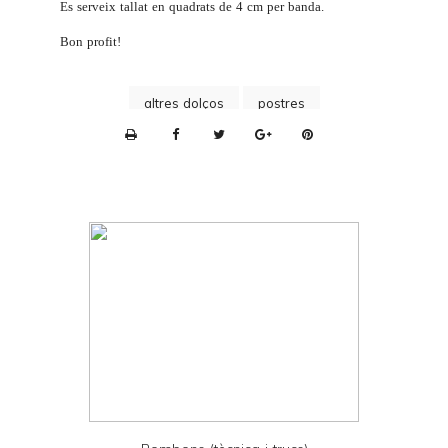
Es serveix tallat en quadrats de 4 cm per banda.
Bon profit!
altres dolços
postres
P
r
i
n
t
e
r
F
r
i
e