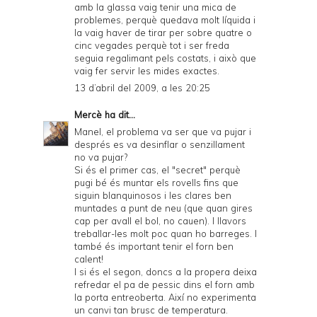
amb la glassa vaig tenir una mica de
problemes, perquè quedava molt líquida i
la vaig haver de tirar per sobre quatre o
cinc vegades perquè tot i ser freda
seguia regalimant pels costats, i això que
vaig fer servir les mides exactes.
13 d’abril del 2009, a les 20:25
Mercè
ha dit...
Manel, el problema va ser que va pujar i
després es va desinflar o senzillament
no va pujar?
Si és el primer cas, el "secret" perquè
pugi bé és muntar els rovells fins que
siguin blanquinosos i les clares ben
muntades a punt de neu (que quan gires
cap per avall el bol, no cauen). I llavors
treballar-les molt poc quan ho barreges. I
també és important tenir el forn ben
calent!
I si és el segon, doncs a la propera deixa
refredar el pa de pessic dins el forn amb
la porta entreoberta. Així no experimenta
un canvi tan brusc de temperatura.