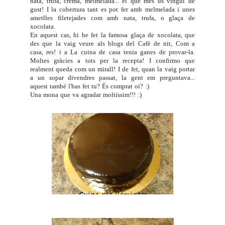
nata, trufa, crema, melmelada... el que més us vingui de
gust! I la cobertura tant es pot fer amb melmelada i unes
ametlles filetejades com amb nata, trufa, o glaça de
xocolata.
En aquest cas, hi he fet la famosa glaça de xocolata, que
des que la vaig veure als blogs del
Cafè de nit
,
Com a
casa, res!
i a
La cuina de casa
tenia ganes de provar-la.
Moltes gràcies a tots per la recepta! I confirmo que
realment queda com un mirall! I de fet, quan la vaig portar
a un sopar divendres passat, la gent em preguntava...
aquest també l'has fet tu? És comprat oi? :)
Una mona que va agradar moltíssim!!! :)