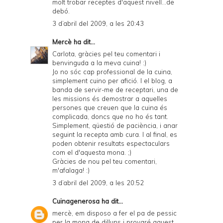
molt trobar receptes d'aquest nivell...de
debó.
3 d’abril del 2009, a les 20:43
Mercè
ha dit...
Carlota, gràcies pel teu comentari i
benvinguda a la meva cuina! :)
Jo no sóc cap professional de la cuina,
simplement cuino per afició. I el blog, a
banda de servir-me de receptari, una de
les missions és demostrar a aquelles
persones que creuen que la cuina és
complicada, doncs que no ho és tant.
Simplement, qüestió de paciència, i anar
seguint la recepta amb cura. I al final, es
poden obtenir resultats espectaculars
com el d'aquesta mona. ;)
Gràcies de nou pel teu comentari,
m'afalaga! :)
3 d’abril del 2009, a les 20:52
Cuinagenerosa
ha dit...
mercè, em disposo a fer el pa de pessic
per la mona de dilluns i provaré aquest