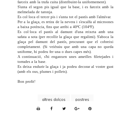
farceix amb la trufa cuita (distribuint-la uniformement).
S'unta el segon pis igual que la base, i es farceix amb la
melmelada de taronja.
Es col·loca el tercer pis i s'unta tot el pastís amb l'almívar.
Per a la glaça, es retira de la nevera i s'escalfa al microones
a baixa potència, fins que arribi a 40ºC (104ºF).
Es col·loca el pastís al damunt d'una reixeta amb una
safata a sota (per recollir la glaça que regalimi). S'aboca la
glaça pel damunt del pastís, procurant que el cobreixi
completament. (Si veiéssiu que amb una capa no queda
uniforme, hi podeu fer una o dues capes més).
A continuació, s'hi enganxen unes ametlles filetejades i
torrades a la base.
Es deixa endurir la glaça i ja podeu decorar al vostre gust
(amb els ous, plumes i pollets).
Bon profit!
altres dolços
postres
P
r
i