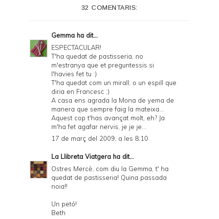
32 COMENTARIS:
Gemma
ha dit...
ESPECTACULAR!
T'ha quedat de pastisseria, no
m'estranya que et preguntessis si
l'havies fet tu :)
T'ha quedat com un mirall, o un espill que
diria en Francesc ;)
A casa ens agrada la Mona de yema de
manera que sempre faig la mateixa...
Aquest cop t'has avançat molt, eh? Ja
m'ha fet agafar nervis, je je je...
17 de març del 2009, a les 8:10
La Llibreta Viatgera
ha dit...
Ostres Mercè, com diu la Gemma, t' ha
quedat de pastisseria! Quina passada
noia!!
Un petó!
Beth