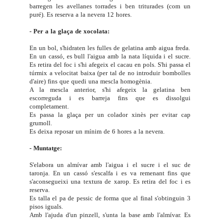
barregen les avellanes torrades i ben triturades (com un
puré). Es reserva a la nevera 12 hores.
- Per a la glaça de xocolata:
En un bol, s'hidraten les fulles de gelatina amb aigua freda.
En un cassó, es bull l'aigua amb la nata líquida i el sucre.
Es retira del foc i s'hi afegeix el cacau en pols. S'hi passa el
túrmix a velocitat baixa (per tal de no introduir bombolles
d'aire) fins que quedi una mescla homogènia.
A la mescla anterior, s'hi afegeix la gelatina ben
escorreguda i es barreja fins que es dissolgui
completament.
Es passa la glaça per un colador xinès per evitar cap
grumoll.
Es deixa reposar un mínim de 6 hores a la nevera.
- Muntatge:
S'elabora un almívar amb l'aigua i el sucre i el suc de
taronja. En un cassó s'escalfa i es va remenant fins que
s'aconsegueixi una textura de xarop. Es retira del foc i es
reserva.
Es talla el pa de pessic de forma que al final s'obtinguin 3
pisos iguals.
Amb l'ajuda d'un pinzell, s'unta la base amb l'almívar. Es