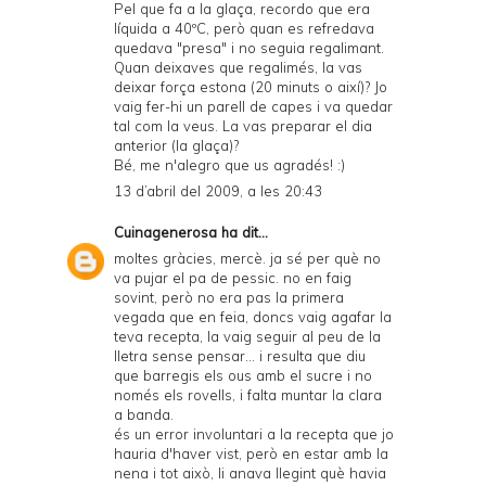
Pel que fa a la glaça, recordo que era
líquida a 40ºC, però quan es refredava
quedava "presa" i no seguia regalimant.
Quan deixaves que regalimés, la vas
deixar força estona (20 minuts o així)? Jo
vaig fer-hi un parell de capes i va quedar
tal com la veus. La vas preparar el dia
anterior (la glaça)?
Bé, me n'alegro que us agradés! :)
13 d’abril del 2009, a les 20:43
Cuinagenerosa
ha dit...
moltes gràcies, mercè. ja sé per què no
va pujar el pa de pessic. no en faig
sovint, però no era pas la primera
vegada que en feia, doncs vaig agafar la
teva recepta, la vaig seguir al peu de la
lletra sense pensar... i resulta que diu
que barregis els ous amb el sucre i no
només els rovells, i falta muntar la clara
a banda.
és un error involuntari a la recepta que jo
hauria d'haver vist, però en estar amb la
nena i tot això, li anava llegint què havia