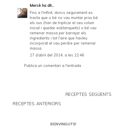
Mercè
ha dit...
Fins a l'infinit, doncs segurament es
tracta que o bé no vau muntar prou bé
els ous (han de triplicar el seu volum
inicial i quedar esblanqueïts) o bé vau
remenar massa per barrejar els
ingredients i tot l'aire que havíeu
incorporat el vau perdre per remenar
massa.
27 d’abril del 2014, a les 22:46
Publica un comentari a l'entrada
RECEPTES SEGÜENTS
RECEPTES ANTERIORS
BENVINGUTS!