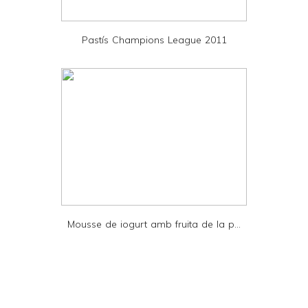
P
D
Pastís Champions League 2011
F
Mousse de iogurt amb fruita de la p...