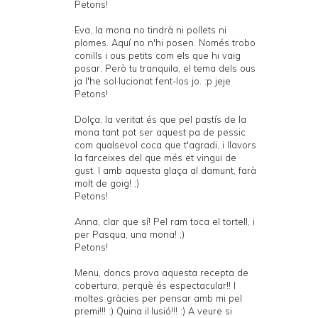
Petons!
Eva, la mona no tindrà ni pollets ni
plomes. Aquí no n'hi posen. Només trobo
conills i ous petits com els que hi vaig
posar. Però tu tranquila, el tema dels ous
ja l'he sol·lucionat fent-los jo. :p jeje
Petons!
Dolça, la veritat és que pel pastís de la
mona tant pot ser aquest pa de pessic
com qualsevol coca que t'agradi, i llavors
la farceixes del que més et vingui de
gust. I amb aquesta glaça al damunt, farà
molt de goig! ;)
Petons!
Anna, clar que sí! Pel ram toca el tortell, i
per Pasqua, una mona! ;)
Petons!
Menu, doncs prova aquesta recepta de
cobertura, perquè és espectacular!! I
moltes gràcies per pensar amb mi pel
premi!!! :) Quina il·lusió!!! :) A veure si