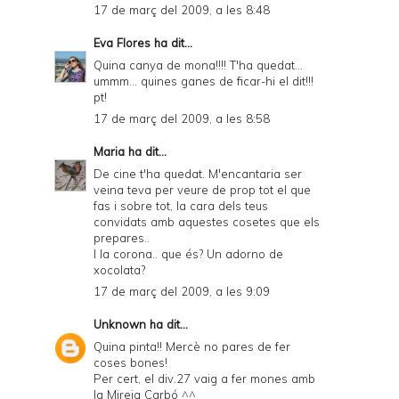
17 de març del 2009, a les 8:48
Eva Flores
ha dit...
Quina canya de mona!!!! T'ha quedat...
ummm... quines ganes de ficar-hi el dit!!!
pt!
17 de març del 2009, a les 8:58
Maria
ha dit...
De cine t'ha quedat. M'encantaria ser
veina teva per veure de prop tot el que
fas i sobre tot, la cara dels teus
convidats amb aquestes cosetes que els
prepares..
I la corona.. que és? Un adorno de
xocolata?
17 de març del 2009, a les 9:09
Unknown
ha dit...
Quina pinta!! Mercè no pares de fer
coses bones!
Per cert, el div.27 vaig a fer mones amb
la Mireia Carbó ^^