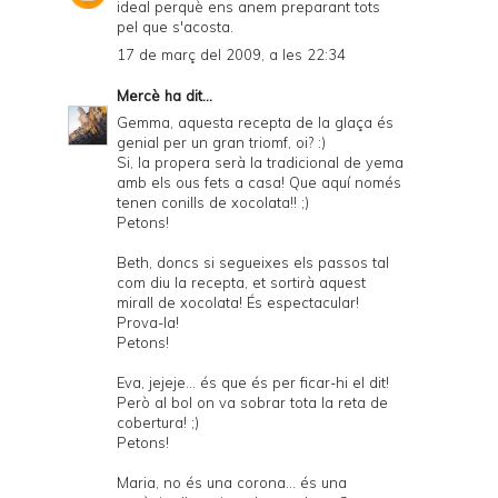
ideal perquè ens anem preparant tots
pel que s'acosta.
17 de març del 2009, a les 22:34
Mercè
ha dit...
Gemma, aquesta recepta de la glaça és
genial per un gran triomf, oi? :)
Si, la propera serà la tradicional de yema
amb els ous fets a casa! Que aquí només
tenen conills de xocolata!! ;)
Petons!
Beth, doncs si segueixes els passos tal
com diu la recepta, et sortirà aquest
mirall de xocolata! És espectacular!
Prova-la!
Petons!
Eva, jejeje... és que és per ficar-hi el dit!
Però al bol on va sobrar tota la reta de
cobertura! ;)
Petons!
Maria, no és una corona... és una