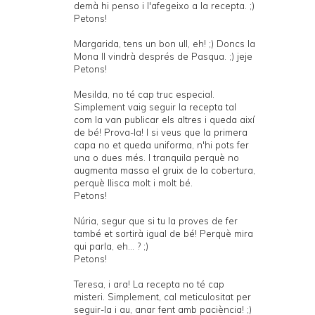
demà hi penso i l'afegeixo a la recepta. ;)
Petons!
Margarida, tens un bon ull, eh! ;) Doncs la
Mona II vindrà després de Pasqua. ;) jeje
Petons!
Mesilda, no té cap truc especial.
Simplement vaig seguir la recepta tal
com la van publicar els altres i queda així
de bé! Prova-la! I si veus que la primera
capa no et queda uniforma, n'hi pots fer
una o dues més. I tranquila perquè no
augmenta massa el gruix de la cobertura,
perquè llisca molt i molt bé.
Petons!
Núria, segur que si tu la proves de fer
també et sortirà igual de bé! Perquè mira
qui parla, eh... ? ;)
Petons!
Teresa, i ara! La recepta no té cap
misteri. Simplement, cal meticulositat per
seguir-la i au, anar fent amb paciència! ;)