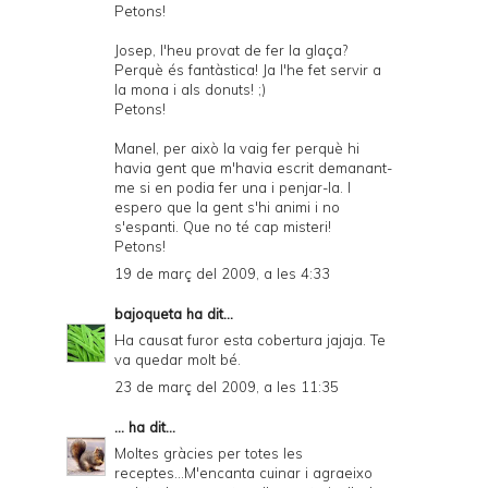
Petons!
Josep, l'heu provat de fer la glaça?
Perquè és fantàstica! Ja l'he fet servir a
la mona i als donuts! ;)
Petons!
Manel, per això la vaig fer perquè hi
havia gent que m'havia escrit demanant-
me si en podia fer una i penjar-la. I
espero que la gent s'hi animi i no
s'espanti. Que no té cap misteri!
Petons!
19 de març del 2009, a les 4:33
bajoqueta
ha dit...
Ha causat furor esta cobertura jajaja. Te
va quedar molt bé.
23 de març del 2009, a les 11:35
...
ha dit...
Moltes gràcies per totes les
receptes...M'encanta cuinar i agraeixo