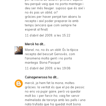
teu perquè veig que no porta mantega i
deu ser més lleuger. suposo que és així i
no és pas un oblid, oi?
gràcies per haver penjat tan abans la
recepta i així poder preparar-la amb
temps (encara que com sempre he
esperat al final)
11 d’abril del 2009, a les 15:22
Mercè
ha dit...
Manel, no, no és un oblit. És la típica
recepta del bescuit Genovès, com
l'anomena molta gent i no porta
mantega. Bona Pasqua!
11 d’abril del 2009, a les 19:08
Cuinagenerosa
ha dit...
mercè, ja hem fet la mona, moltes
gràcies. la veritat és que el pa de pessic
no ens va pujar gaire, però va quedar
molt bo. i per farcir-ho, vaig fer servir
melmelada de taronja amb les pells i una
nata trufada que ha quedat molt bona.