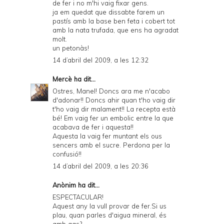
de fer i no m'hi vaig fixar gens.
ja em quedat que dissabte farem un
pastís amb la base ben feta i cobert tot
amb la nata trufada, que ens ha agradat
molt.
un petonàs!
14 d’abril del 2009, a les 12:32
Mercè
ha dit...
Ostres, Manel! Doncs ara me n'acabo
d'adonar!! Doncs ahir quan t'ho vaig dir
t'ho vaig dir malament!! La recepta està
bé! Em vaig fer un embolic entre la que
acabava de fer i aquesta!!
Aquesta la vaig fer muntant els ous
sencers amb el sucre. Perdona per la
confusió!!
14 d’abril del 2009, a les 20:36
Anònim ha dit...
ESPECTACULAR!
Aquest any la vull provar de fer.Si us
plau, quan parles d'aigua mineral, és
amb gas?