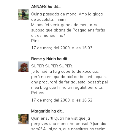
ANNAFS
ha dit...
Quina passada de mona! Amb la glaça
de xocolata...mmmm.
M' has fet venir ganes de menjar-ne. I
suposo que abans de Pasqua ens faràs
altres mones , no?.
Ptns.
17 de març del 2009, a les 16:03
Reme y Núria
ha dit...
SUPER SUPER SUPER.`
Jo també la faig coberta de xocolata,
però no em queda així de brillant, aquest
any procuraré de fer aquesta, passa't pel
meu blog que hi ha un regalet per a tu.
Petons
17 de març del 2009, a les 16:52
Margarida
ha dit...
Quin ensurt! Quan he vist que ja
penjaves una mona, he pensat "Quin dia
som?" Ai, ai,noia, que nosaltres no tenim