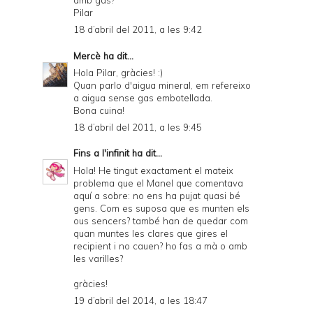
Pilar
18 d’abril del 2011, a les 9:42
Mercè
ha dit...
Hola Pilar, gràcies! :)
Quan parlo d'aigua mineral, em refereixo
a aigua sense gas embotellada.
Bona cuina!
18 d’abril del 2011, a les 9:45
Fins a l'infinit
ha dit...
Hola! He tingut exactament el mateix
problema que el Manel que comentava
aquí a sobre: no ens ha pujat quasi bé
gens. Com es suposa que es munten els
ous sencers? també han de quedar com
quan muntes les clares que gires el
recipient i no cauen? ho fas a mà o amb
les varilles?
gràcies!
19 d’abril del 2014, a les 18:47