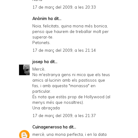
17 de març del 2009, a les 20:33
Anònim ha dit...
Noia, felicitats, quina mona més bonica,
penso que haurem de treballar molt per
superar-te.
Petonets.
17 de març del 2009, a les 21:14
josep
ha dit...
Mercè,
No m'estranya gens ni mica que els teus
amics al·lucinin amb els pastissos que
fas, i amb aquesta "monassa" en
particular.
És nota que estàs prop de Hollywood (al
menys més que nosaltres).
Una abraçada
17 de març del 2009, a les 21:37
Cuinagenerosa
ha dit...
mercè, una mona perfecta, i en la data