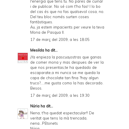
l'energia que tens tu. No pares de cuinar
i de publicar. No sé com t'ho fas! I lo bo
del cas és que no fas qualsevol cosa, no.
Del teu bloc només surten coses
fantàstiques.
Au, ja estem impacients per veure la teva
Mona de Pasqua II.
17 de març del 2009, a les 18:05
Mesilda
ha dit...
¡Ya enpieza la pascua¡ostras que ganas
de comer mona y mas despues de ver la
que nos presentas,te ha quedado de
escaparate,a mi nunca se me queda la
capa de chocolate tan fina ?hay algun
truco?.....me gusta como la has decorado.
Besos.
17 de març del 2009, a les 19:30
Núria
ha dit...
Nena, t'ha quedat espectacular!! De
veritat que tens la mà trencada,
nena...PEtonets
Núria