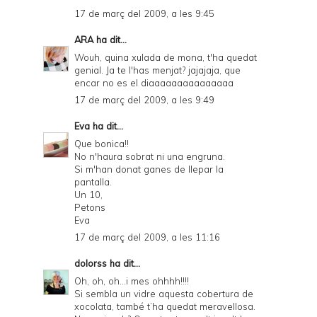
17 de març del 2009, a les 9:45
ARA
ha dit...
Wouh, quina xulada de mona, t'ha quedat
genial. Ja te l'has menjat? jajajaja, que
encar no es el diaaaaaaaaaaaaaaa
17 de març del 2009, a les 9:49
Eva
ha dit...
Que bonica!!
No n'haura sobrat ni una engruna.
Si m'han donat ganes de llepar la
pantalla.
Un 10,
Petons
Eva
17 de març del 2009, a les 11:16
dolorss
ha dit...
Oh, oh, oh...i mes ohhhh!!!!
Si sembla un vidre aquesta cobertura de
xocolata, també t’ha quedat meravellosa.