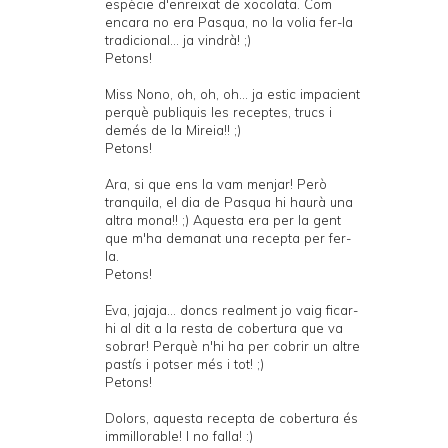
espècie d'enreixat de xocolata. Com
encara no era Pasqua, no la volia fer-la
tradicional... ja vindrà! ;)
Petons!
Miss Nono, oh, oh, oh... ja estic impacient
perquè publiquis les receptes, trucs i
demés de la Mireia!! ;)
Petons!
Ara, si que ens la vam menjar! Però
tranquila, el dia de Pasqua hi haurà una
altra mona!! ;) Aquesta era per la gent
que m'ha demanat una recepta per fer-
la.
Petons!
Eva, jajaja... doncs realment jo vaig ficar-
hi al dit a la resta de cobertura que va
sobrar! Perquè n'hi ha per cobrir un altre
pastís i potser més i tot! ;)
Petons!
Dolors, aquesta recepta de cobertura és
immillorable! I no falla! :)