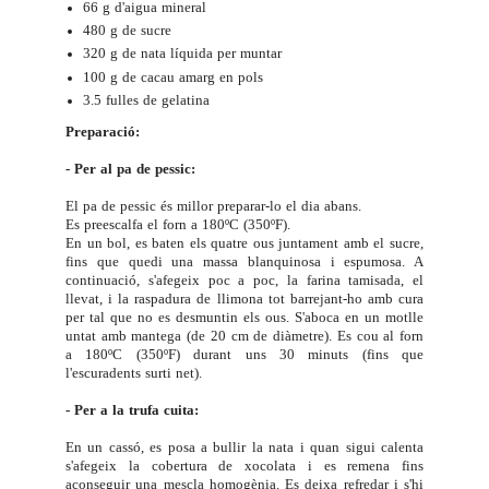
66 g d'aigua mineral
480 g de sucre
320 g de nata líquida per muntar
100 g de cacau amarg en pols
3.5 fulles de gelatina
Preparació:
- Per al pa de pessic:
El pa de pessic és millor preparar-lo el dia abans.
Es preescalfa el forn a 180ºC (350ºF).
En un bol, es baten els quatre ous juntament amb el sucre,
fins que quedi una massa blanquinosa i espumosa. A
continuació, s'afegeix poc a poc, la farina tamisada, el
llevat, i la raspadura de llimona tot barrejant-ho amb cura
per tal que no es desmuntin els ous. S'aboca en un motlle
untat amb mantega (de 20 cm de diàmetre). Es cou al forn
a 180ºC (350ºF) durant uns 30 minuts (fins que
l'escuradents surti net).
- Per a la trufa cuita:
En un cassó, es posa a bullir la nata i quan sigui calenta
s'afegeix la cobertura de xocolata i es remena fins
aconseguir una mescla homogènia. Es deixa refredar i s'hi