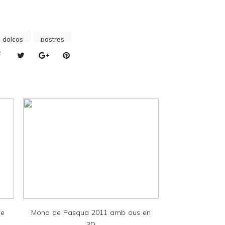
s dolços
postres
de
Mona de Pasqua 2011 amb ous en
3D