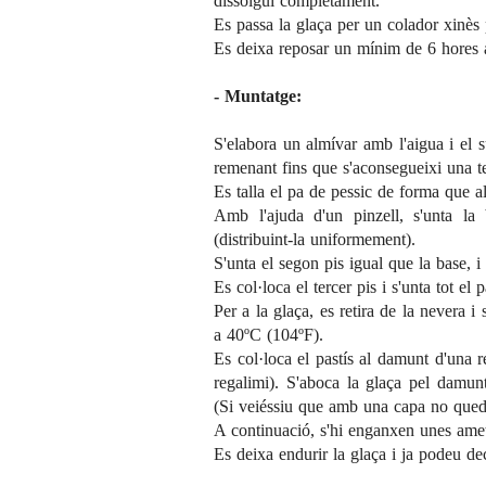
dissolgui completament.
Es passa la glaça per un colador xinès 
Es deixa reposar un mínim de 6 hores a
- Muntatge:
S'elabora un almívar amb l'aigua i el s
remenant fins que s'aconsegueixi una tex
Es talla el pa de pessic de forma que al
Amb l'ajuda d'un pinzell, s'unta la
(distribuint-la uniformement).
S'unta el segon pis igual que la base, 
Es col·loca el tercer pis i s'unta tot el 
Per a la glaça, es retira de la nevera i
a 40ºC (104ºF).
Es col·loca el pastís al damunt d'una r
regalimi). S'aboca la glaça pel damun
(Si veiéssiu que amb una capa no qued
A continuació, s'hi enganxen unes ametll
Es deixa endurir la glaça i ja podeu dec