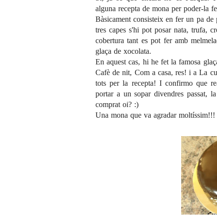
alguna recepta de mona per poder-la fe
Bàsicament consisteix en fer un pa de p
tres capes s'hi pot posar nata, trufa, 
cobertura tant es pot fer amb melmela
glaça de xocolata.
En aquest cas, hi he fet la famosa glaç
Cafè de nit
,
Com a casa, res!
i a
La cu
tots per la recepta! I confirmo que r
portar a un sopar divendres passat, l
comprat oi? :)
Una mona que va agradar moltíssim!!! 