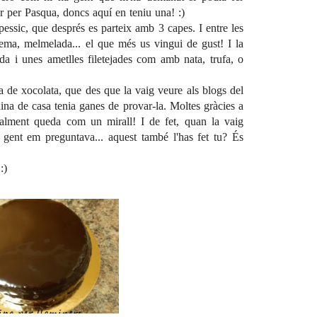
r per Pasqua, doncs aquí en teniu una! :)
essic, que després es parteix amb 3 capes. I entre les
crema, melmelada... el que més us vingui de gust! I la
da i unes ametlles filetejades com amb nata, trufa, o
a de xocolata, que des que la vaig veure als blogs del
ina de casa
tenia ganes de provar-la. Moltes gràcies a
ealment queda com un mirall! I de fet, quan la vaig
a gent em preguntava... aquest també l'has fet tu? És
:)