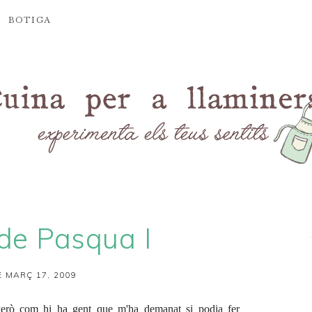
BOTIGA
de Pasqua I
 MARÇ 17, 2009
Però com hi ha gent que m'ha demanat si podia fer