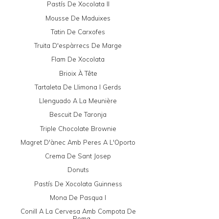
Pastís De Xocolata II
Mousse De Maduixes
Tatin De Carxofes
Truita D'espàrrecs De Marge
Flam De Xocolata
Brioix À Tête
Tartaleta De Llimona I Gerds
Llenguado A La Meunière
Bescuit De Taronja
Triple Chocolate Brownie
Magret D'ànec Amb Peres A L'Oporto
Crema De Sant Josep
Donuts
Pastís De Xocolata Guinness
Mona De Pasqua I
Conill A La Cervesa Amb Compota De
Poma