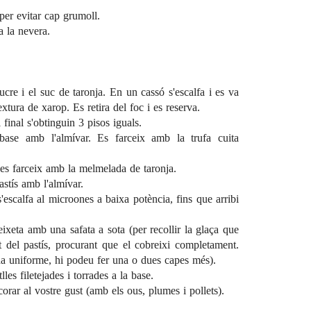
per evitar cap grumoll.
 la nevera.
ucre i el suc de taronja. En un cassó s'escalfa i es va
tura de xarop. Es retira del foc i es reserva.
 final s'obtinguin 3 pisos iguals.
 base amb l'almívar. Es farceix amb la trufa cuita
i es farceix amb la melmelada de taronja.
pastís amb l'almívar.
 s'escalfa al microones a baixa potència, fins que arribi
eixeta amb una safata a sota (per recollir la glaça que
t del pastís, procurant que el cobreixi completament.
a uniforme, hi podeu fer una o dues capes més).
es filetejades i torrades a la base.
orar al vostre gust (amb els ous, plumes i pollets).