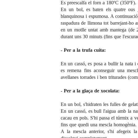
Es preescalfa el forn a 180ºC (350ºF).
En un bol, es baten els quatre ous 
blanquinosa i espumosa. A continuació, s
raspadura de llimona tot barrejant-ho 
en un motlle untat amb mantega (de 
durant uns 30 minuts (fins que l'escurad
- Per a la trufa cuita:
En un cassó, es posa a bullir la nata i 
es remena fins aconseguir una mescl
avellanes torrades i ben triturades (co
- Per a la glaça de xocolata:
En un bol, s'hidraten les fulles de gela
En un cassó, es bull l'aigua amb la nata
cacau en pols. S'hi passa el túrmix a ve
fins que quedi una mescla homogènia.
A la mescla anterior, s'hi afegeix l