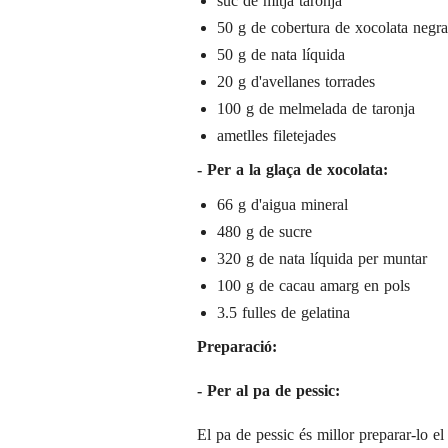
suc de mitja taronja
50 g de cobertura de xocolata negra
50 g de nata líquida
20 g d'avellanes torrades
100 g de melmelada de taronja
ametlles filetejades
- Per a la glaça de xocolata:
66 g d'aigua mineral
480 g de sucre
320 g de nata líquida per muntar
100 g de cacau amarg en pols
3.5 fulles de gelatina
Preparació:
- Per al pa de pessic:
El pa de pessic és millor preparar-lo el