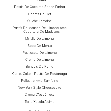
Pastís De Xocolata Sense Farina
Panets De Llet
Quiche Lorraine
Pastís De Mousse De Llimona Amb
Cobertura De Maduixes
Milfulls De Llimona
Sopa De Menta
Pastissets De Llimona
Crema De Llimona
Bunyols De Poma
Carrot Cake - Pastís De Pastanaga
Pollastre Amb Samfaina
New York Style Cheesecake
Crema D'espàrrecs
Tarta Xocolatíssima