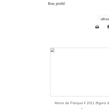
Bon profit!
altre
P
r
i
n
t
e
r
F
r
i
e
Mona de Pasqua II 2011 (figura 
n
x...