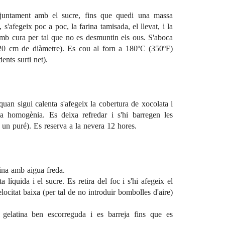
juntament amb el sucre, fins que quedi una massa
'afegeix poc a poc, la farina tamisada, el llevat, i la
amb cura per tal que no es desmuntin els ous. S'aboca
20 cm de diàmetre). Es cou al forn a 180ºC (350ºF)
ents surti net).
quan sigui calenta s'afegeix la cobertura de xocolata i
a homogènia. Es deixa refredar i s'hi barregen les
m un puré). Es reserva a la nevera 12 hores.
tina amb aigua freda.
 líquida i el sucre. Es retira del foc i s'hi afegeix el
locitat baixa (per tal de no introduir bombolles d'aire)
a gelatina ben escorreguda i es barreja fins que es