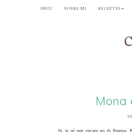
INICI
SOBRE MI
RECEPTES
Mona 
DE
Si, ja sé que encara no és Pasqua. 