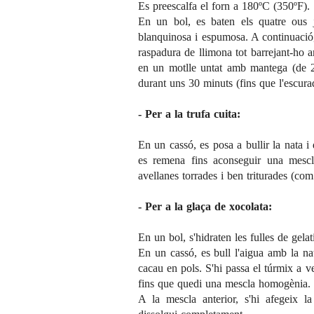
Es preescalfa el forn a 180ºC (350ºF).
En un bol, es baten els quatre ous 
blanquinosa i espumosa. A continuació, s
raspadura de llimona tot barrejant-ho 
en un motlle untat amb mantega (de 
durant uns 30 minuts (fins que l'escurad
- Per a la trufa cuita:
En un cassó, es posa a bullir la nata i 
es remena fins aconseguir una mescl
avellanes torrades i ben triturades (co
- Per a la glaça de xocolata:
En un bol, s'hidraten les fulles de gela
En un cassó, es bull l'aigua amb la nata
cacau en pols. S'hi passa el túrmix a ve
fins que quedi una mescla homogènia.
A la mescla anterior, s'hi afegeix l