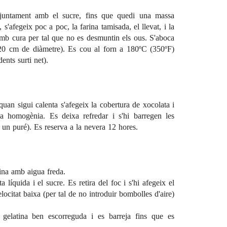
juntament amb el sucre, fins que quedi una massa
'afegeix poc a poc, la farina tamisada, el llevat, i la
amb cura per tal que no es desmuntin els ous. S'aboca
20 cm de diàmetre). Es cou al forn a 180ºC (350ºF)
ents surti net).
quan sigui calenta s'afegeix la cobertura de xocolata i
a homogènia. Es deixa refredar i s'hi barregen les
m un puré). Es reserva a la nevera 12 hores.
tina amb aigua freda.
 líquida i el sucre. Es retira del foc i s'hi afegeix el
locitat baixa (per tal de no introduir bombolles d'aire)
a gelatina ben escorreguda i es barreja fins que es