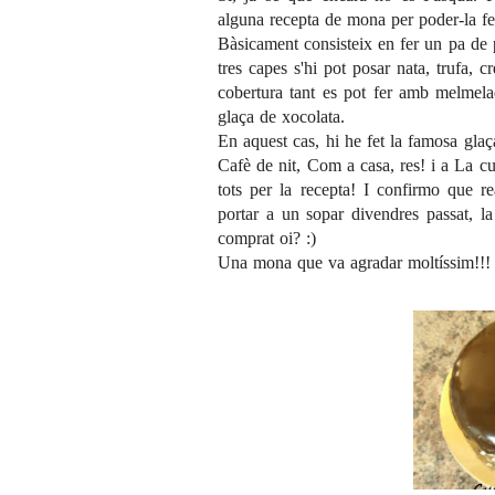
alguna recepta de mona per poder-la fe
Bàsicament consisteix en fer un pa de p
tres capes s'hi pot posar nata, trufa, 
cobertura tant es pot fer amb melmela
glaça de xocolata.
En aquest cas, hi he fet la famosa glaç
Cafè de nit
,
Com a casa, res!
i a
La cu
tots per la recepta! I confirmo que r
portar a un sopar divendres passat, l
comprat oi? :)
Una mona que va agradar moltíssim!!! 