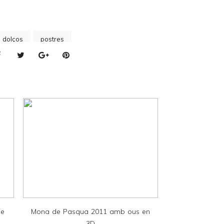
s dolços
postres
de
Mona de Pasqua 2011 amb ous en
3D