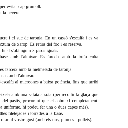
per evitar cap grumoll.
 la nevera.
ucre i el suc de taronja. En un cassó s'escalfa i es va
tura de xarop. Es retira del foc i es reserva.
 final s'obtinguin 3 pisos iguals.
 base amb l'almívar. Es farceix amb la trufa cuita
i es farceix amb la melmelada de taronja.
pastís amb l'almívar.
 s'escalfa al microones a baixa potència, fins que arribi
eixeta amb una safata a sota (per recollir la glaça que
t del pastís, procurant que el cobreixi completament.
a uniforme, hi podeu fer una o dues capes més).
es filetejades i torrades a la base.
orar al vostre gust (amb els ous, plumes i pollets).