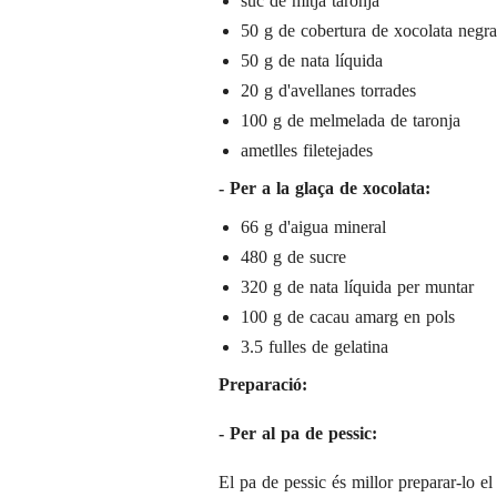
suc de mitja taronja
50 g de cobertura de xocolata negra
50 g de nata líquida
20 g d'avellanes torrades
100 g de melmelada de taronja
ametlles filetejades
- Per a la glaça de xocolata:
66 g d'aigua mineral
480 g de sucre
320 g de nata líquida per muntar
100 g de cacau amarg en pols
3.5 fulles de gelatina
Preparació:
- Per al pa de pessic:
El pa de pessic és millor preparar-lo el