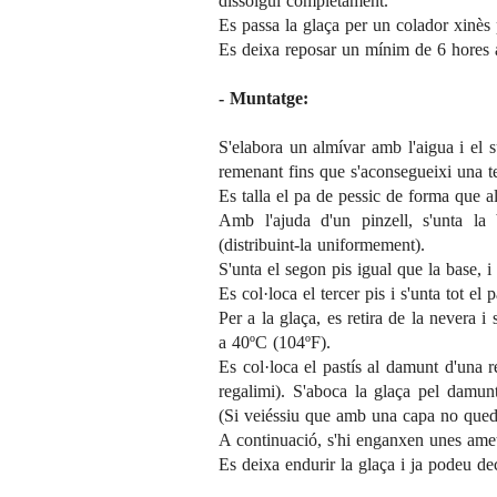
dissolgui completament.
Es passa la glaça per un colador xinès 
Es deixa reposar un mínim de 6 hores a
- Muntatge:
S'elabora un almívar amb l'aigua i el s
remenant fins que s'aconsegueixi una tex
Es talla el pa de pessic de forma que al
Amb l'ajuda d'un pinzell, s'unta la
(distribuint-la uniformement).
S'unta el segon pis igual que la base, 
Es col·loca el tercer pis i s'unta tot el 
Per a la glaça, es retira de la nevera i
a 40ºC (104ºF).
Es col·loca el pastís al damunt d'una r
regalimi). S'aboca la glaça pel damun
(Si veiéssiu que amb una capa no qued
A continuació, s'hi enganxen unes ametll
Es deixa endurir la glaça i ja podeu dec