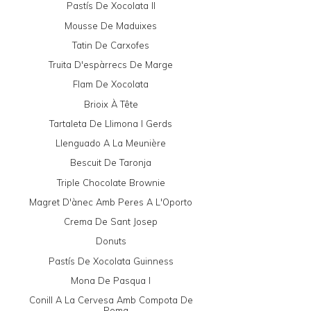
Pastís De Xocolata II
Mousse De Maduixes
Tatin De Carxofes
Truita D'espàrrecs De Marge
Flam De Xocolata
Brioix À Tête
Tartaleta De Llimona I Gerds
Llenguado A La Meunière
Bescuit De Taronja
Triple Chocolate Brownie
Magret D'ànec Amb Peres A L'Oporto
Crema De Sant Josep
Donuts
Pastís De Xocolata Guinness
Mona De Pasqua I
Conill A La Cervesa Amb Compota De
Poma