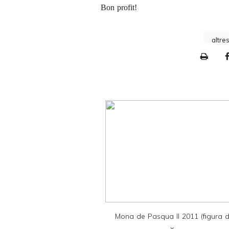
Bon profit!
altre
P
r
i
n
t
e
r
F
r
i
e
Mona de Pasqua II 2011 (figura 
n
x...