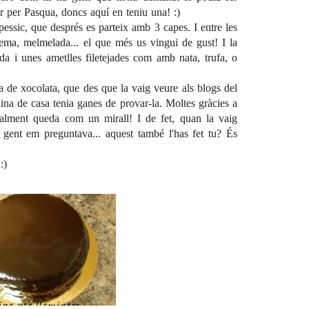
r per Pasqua, doncs aquí en teniu una! :)
essic, que després es parteix amb 3 capes. I entre les
crema, melmelada... el que més us vingui de gust! I la
da i unes ametlles filetejades com amb nata, trufa, o
a de xocolata, que des que la vaig veure als blogs del
ina de casa
tenia ganes de provar-la. Moltes gràcies a
ealment queda com un mirall! I de fet, quan la vaig
a gent em preguntava... aquest també l'has fet tu? És
:)