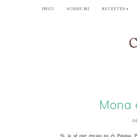
INICI
SOBRE MI
RECEPTES
Mona 
DE
Si, ja sé que encara no és Pasqua. 