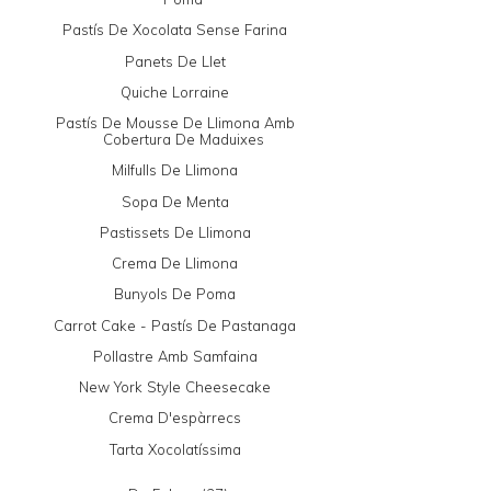
Pastís De Xocolata Sense Farina
Panets De Llet
Quiche Lorraine
Pastís De Mousse De Llimona Amb
Cobertura De Maduixes
Milfulls De Llimona
Sopa De Menta
Pastissets De Llimona
Crema De Llimona
Bunyols De Poma
Carrot Cake - Pastís De Pastanaga
Pollastre Amb Samfaina
New York Style Cheesecake
Crema D'espàrrecs
Tarta Xocolatíssima