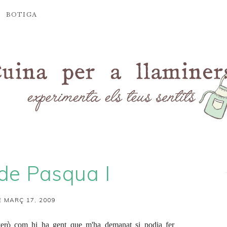
BOTIGA
de Pasqua I
 MARÇ 17, 2009
Però com hi ha gent que m'ha demanat si podia fer