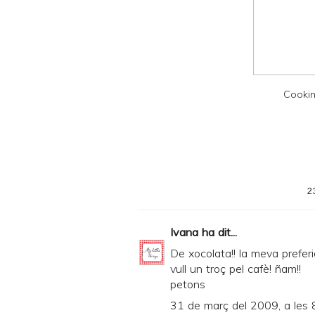
n
d
P
D
F
Cookin
2
Ivana
ha dit...
De xocolata!! la meva preferi
vull un troç pel cafè! ñam!!
petons
31 de març del 2009, a les 