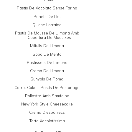
Pastís De Xocolata Sense Farina
Panets De Llet
Quiche Lorraine
Pastís De Mousse De Llimona Amb
Cobertura De Maduixes
Milfulls De Llimona
Sopa De Menta
Pastissets De Llimona
Crema De Llimona
Bunyols De Poma
Carrot Cake - Pastís De Pastanaga
Pollastre Amb Samfaina
New York Style Cheesecake
Crema D'espàrrecs
Tarta Xocolatíssima