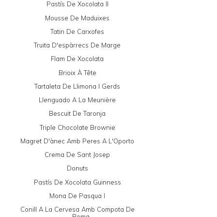
Pastís De Xocolata II
Mousse De Maduixes
Tatin De Carxofes
Truita D'espàrrecs De Marge
Flam De Xocolata
Brioix À Tête
Tartaleta De Llimona I Gerds
Llenguado A La Meunière
Bescuit De Taronja
Triple Chocolate Brownie
Magret D'ànec Amb Peres A L'Oporto
Crema De Sant Josep
Donuts
Pastís De Xocolata Guinness
Mona De Pasqua I
Conill A La Cervesa Amb Compota De
Poma