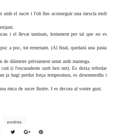
 amb el sucre i l'oli fins aconseguir una mescla molt
rrejant.
cacau i el llevat tamisats, lentament per tal que no es
a poc a poc, tot remenant. (Al final, quedarà una pasta
m de diàmetre prèviament untat amb mantega.
cuit (i l'escuradents surti ben net). Es deixa refredar
uan ja hagi perdut força temperatura, es desemmotlla i
na mica de sucre llustre. I es decora al vostre gust.
postres