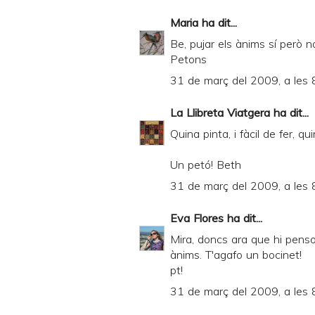
Maria
ha dit...
Be, pujar els ànims sí però 
Petons
31 de març del 2009, a les 
La Llibreta Viatgera
ha dit...
Quina pinta, i fàcil de fer, q
Un petó! Beth
31 de març del 2009, a les 
Eva Flores
ha dit...
Mira, doncs ara que hi pens
ànims. T'agafo un bocinet!
pt!
31 de març del 2009, a les 