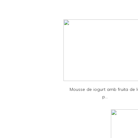
r
i
n
t
e
r
F
r
i
e
Mousse de iogurt amb fruita de 
n
p...
d
l
y
a