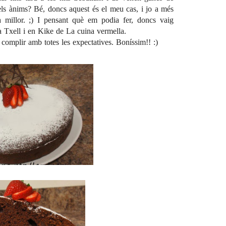
els ànims? Bé, doncs aquest és el meu cas, i jo a més
a millor. ;) I pensant què em podia fer, doncs vaig
a Txell i en Kike de
La cuina vermella
.
va complir amb totes les expectatives. Boníssim!! :)