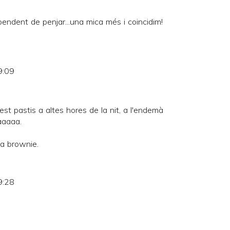
c pendent de penjar...una mica més i coincidim!
9:09
st pastis a altes hores de la nit, a l'endemà
aaaaa.
la brownie.
9:28