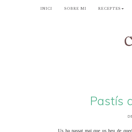
INICI
SOBRE MI
RECEPTES
Pastís 
DE
Us ha passat mai que us heu de quedar