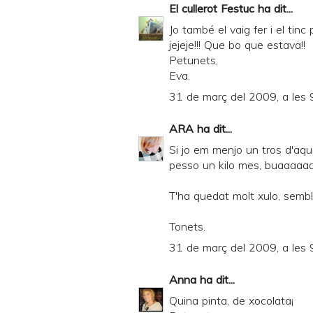
El cullerot Festuc
ha dit...
Jo també el vaig fer i el tin
jejeje!!! Que bo que estava!!
Petunets,
Eva.
31 de març del 2009, a les 
ARA
ha dit...
Si jo em menjo un tros d'aque
pesso un kilo mes, buaaaaa
T'ha quedat molt xulo, semb
Tonets.
31 de març del 2009, a les 
Anna
ha dit...
Quina pinta, de xocolata¡