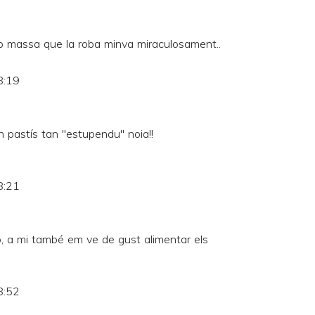
no massa que la roba minva miraculosament..
8:19
uin pastís tan "estupendu" noia!!
8:21
o, a mi també em ve de gust alimentar els
8:52