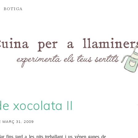
BOTIGA
de xocolata II
 MARÇ 31, 2009
 fins tard a les nits treballant i us vénen ganes de