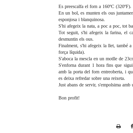
Es preescalfa el forn a 160ºC (320ºF).
En un bol, es munten els ous juntament
esponjosa i blanquinosa.
S'hi afegeix la nata, a poc a poc, tot ba
Tot seguit, s'hi afegeix la farina, el 
desmuntin els ous.
Finalment, s'hi afegeix la llet, també 
força líquida).
S'aboca la mescla en un motlle de 23c
S'enforna durant 1 hora fins que sigui 
amb la porta del forn entreoberta, i q
es deixa refredar sobre una reixeta.
Just abans de servir, s'empolsima amb u
Bon profit!
P