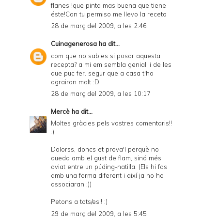
flanes !que pinta mas buena que tiene
éste!Con tu permiso me llevo la receta
28 de març del 2009, a les 2:46
Cuinagenerosa
ha dit...
com que no sabies si posar aquesta
recepta? a mi em sembla genial, i de les
que puc fer. segur que a casa t'ho
agrairan molt :D
28 de març del 2009, a les 10:17
Mercè
ha dit...
Moltes gràcies pels vostres comentaris!!
:)
Dolorss, doncs et prova'l perquè no
queda amb el gust de flam, sinó més
aviat entre un púding-natilla. (Els hi fas
amb una forma diferent i així ja no ho
associaran ;))
Petons a tots/es!! :)
29 de març del 2009, a les 5:45