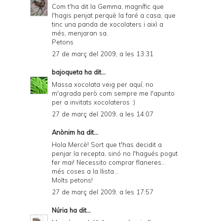
Com t'ha dit la Gemma, magnífic que
l'hagis penjat perquè la faré a casa, que
tinc una panda de xocolaters i aixì a
més, menjaran sa.
Petons
27 de març del 2009, a les 13:31
bajoqueta
ha dit...
Massa xocolata veig per aquí, no
m'agrada però com sempre me l'apunto
per a invitats xocolateros :)
27 de març del 2009, a les 14:07
Anònim ha dit...
Hola Mercè! Sort que t'has decidit a
penjar la recepta, sinó no l'hagués pogut
fer mai! Necessito comprar flaneres...
més coses a la llista...
Molts petons!
27 de març del 2009, a les 17:57
Núria
ha dit...