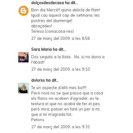
dolçosdesdecasa
ha dit...
Bon dia Mercè!! quina delicía de flam!
Igual cau aquest cap de setmana, les
postres del diumenge!
abraçades!
Teresa (comacasa-res)
27 de març del 2009, a les 8:56
Sara Maria
ha dit...
Dos seguits a la llista... No, si no dono a
l'abast!
27 de març del 2009, a les 9:10
dolorss
ha dit...
Te un aspecte d’allò mes bo!!!!
Però noia no se que passa que a casa
els flams no acaben d’agradar, es la
textura el que no acaba de fer el pes,
però mira, potser en faré un per a mi,
que a mi m’agrada tot.
Petons
27 de març del 2009, a les 9:31