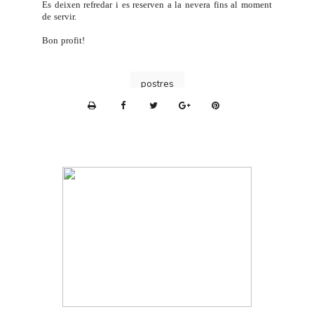
Es deixen refredar i es reserven a la nevera fins al moment
de servir.
Bon profit!
postres
P
r
i
n
t
e
r
F
r
i
e