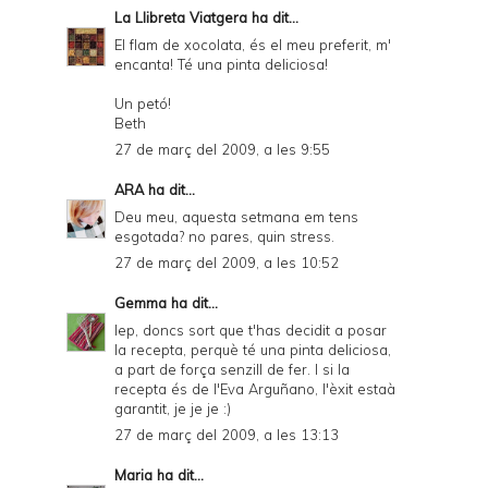
La Llibreta Viatgera
ha dit...
El flam de xocolata, és el meu preferit, m'
encanta! Té una pinta deliciosa!
Un petó!
Beth
27 de març del 2009, a les 9:55
ARA
ha dit...
Deu meu, aquesta setmana em tens
esgotada? no pares, quin stress.
27 de març del 2009, a les 10:52
Gemma
ha dit...
Iep, doncs sort que t'has decidit a posar
la recepta, perquè té una pinta deliciosa,
a part de força senzill de fer. I si la
recepta és de l'Eva Arguñano, l'èxit estaà
garantit, je je je :)
27 de març del 2009, a les 13:13
Maria
ha dit...