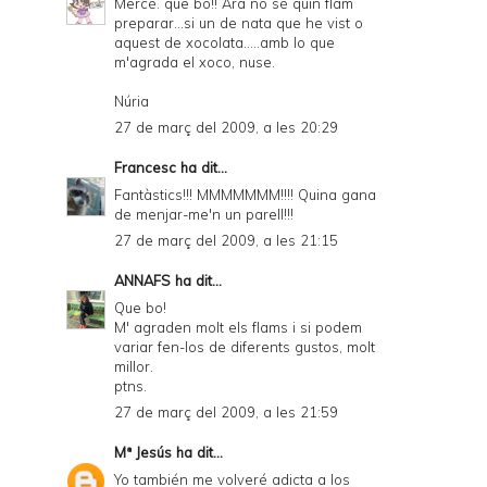
Mercé. que bó!! Ara no sé quin flam
preparar...si un de nata que he vist o
aquest de xocolata.....amb lo que
m'agrada el xoco, nuse.
Núria
27 de març del 2009, a les 20:29
Francesc
ha dit...
Fantàstics!!! MMMMMMM!!!! Quina gana
de menjar-me'n un parell!!!
27 de març del 2009, a les 21:15
ANNAFS
ha dit...
Que bo!
M' agraden molt els flams i si podem
variar fen-los de diferents gustos, molt
millor.
ptns.
27 de març del 2009, a les 21:59
Mª Jesús
ha dit...
Yo también me volveré adicta a los