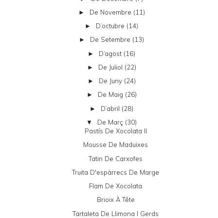
De Novembre
(11)
►
D’octubre
(14)
►
De Setembre
(13)
►
D’agost
(16)
►
De Juliol
(22)
►
De Juny
(24)
►
De Maig
(26)
►
D’abril
(28)
►
De Març
(30)
▼
Pastís De Xocolata II
Mousse De Maduixes
Tatin De Carxofes
Truita D'espàrrecs De Marge
Flam De Xocolata
Brioix À Tête
Tartaleta De Llimona I Gerds