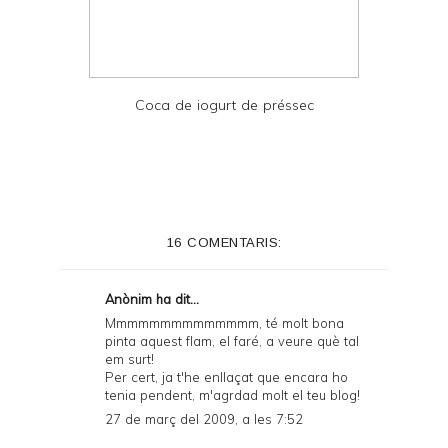
Coca de iogurt de préssec
16 COMENTARIS:
Anònim ha dit...
Mmmmmmmmmmmmmm, té molt bona
pinta aquest flam, el faré, a veure què tal
em surt!
Per cert, ja t'he enllaçat que encara ho
tenia pendent, m'agrdad molt el teu blog!
27 de març del 2009, a les 7:52