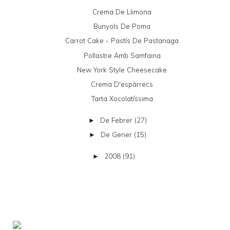
Crema De Llimona
Bunyols De Poma
Carrot Cake - Pastís De Pastanaga
Pollastre Amb Samfaina
New York Style Cheesecake
Crema D'espàrrecs
Tarta Xocolatíssima
De Febrer
(27)
►
De Gener
(15)
►
2008
(91)
►