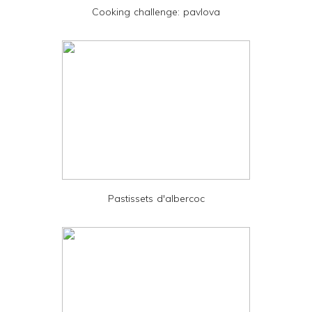
Cooking challenge: pavlova
n
d
l
y
a
n
d
P
D
Pastissets d'albercoc
F