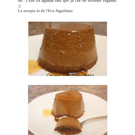
bo. :) Ens va agradar tant que ja l'he fet diverses vegades.
;)
La recepta és de l'Eva Arguiñano.