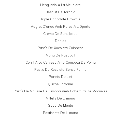
Llenguado A La Meunière
Bescuit De Taronja
Triple Chocolate Brownie
Magret D'ànec Amb Peres A L'Oporto
Crema De Sant Josep
Donuts
Pastís De Xocolata Guinness
Mona De Pasqua I
Conill A La Cervesa Amb Compota De Poma
Pastís De Xocolata Sense Farina
Panets De Llet
Quiche Lorraine
Pastís De Mousse De Llimona Amb Cobertura De Maduixes
Milfulls De Llimona
Sopa De Menta
Pastissets De Llimona