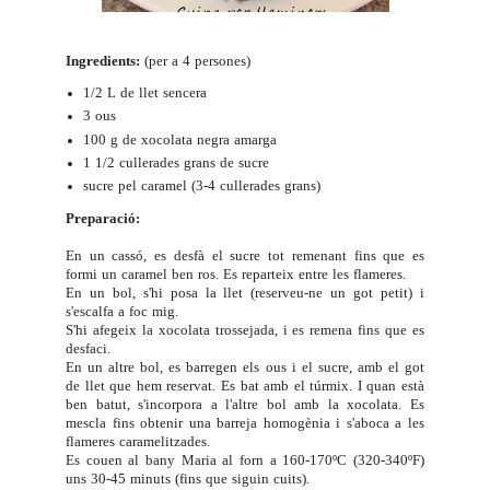
Ingredients:
(per a 4 persones)
1/2 L de llet sencera
3 ous
100 g de xocolata negra amarga
1 1/2 cullerades grans de sucre
sucre pel caramel (3-4 cullerades grans)
Preparació:
En un cassó, es desfà el sucre tot remenant fins que es
formi un caramel ben ros. Es reparteix entre les flameres.
En un bol, s'hi posa la llet (reserveu-ne un got petit) i
s'escalfa a foc mig.
S'hi afegeix la xocolata trossejada, i es remena fins que es
desfaci.
En un altre bol, es barregen els ous i el sucre, amb el got
de llet que hem reservat. Es bat amb el túrmix. I quan està
ben batut, s'incorpora a l'altre bol amb la xocolata. Es
mescla fins obtenir una barreja homogènia i s'aboca a les
flameres caramelitzades.
Es couen al bany Maria al forn a 160-170ºC (320-340ºF)
uns 30-45 minuts (fins que siguin cuits).