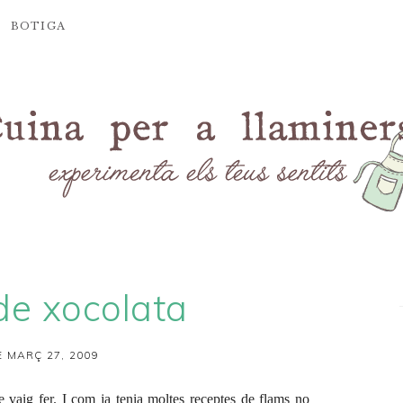
BOTIGA
de xocolata
 MARÇ 27, 2009
 vaig fer. I com ja tenia moltes receptes de flams no