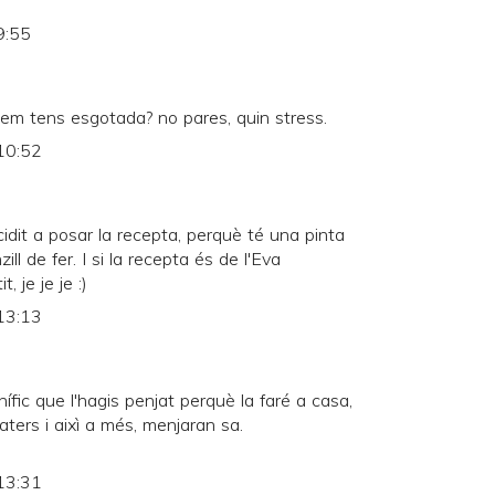
9:55
m tens esgotada? no pares, quin stress.
10:52
idit a posar la recepta, perquè té una pinta
ill de fer. I si la recepta és de l'Eva
, je je je :)
13:13
fic que l'hagis penjat perquè la faré a casa,
ters i aixì a més, menjaran sa.
13:31