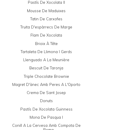
Pastís De Xocolata II
Mousse De Maduixes
Tatin De Carxofes
Truita D'espàrrecs De Marge
Flam De Xocolata
Brioix À Tête
Tartaleta De Llimona I Gerds
Llenguado A La Meunière
Bescuit De Taronja
Triple Chocolate Brownie
Magret D'ànec Amb Peres A L'Oporto
Crema De Sant Josep
Donuts
Pastís De Xocolata Guinness
Mona De Pasqua I
Conill A La Cervesa Amb Compota De
Poma