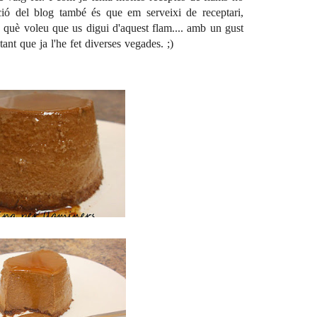
ció del blog també és que em serveixi de receptari,
 I què voleu que us digui d'aquest flam.... amb un gust
ant que ja l'he fet diverses vegades. ;)