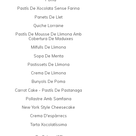
Pastís De Xocolata Sense Farina
Panets De Llet
Quiche Lorraine
Pastís De Mousse De Llimona Amb
Cobertura De Maduixes
Milfulls De Llimona
Sopa De Menta
Pastissets De Llimona
Crema De Llimona
Bunyols De Poma
Carrot Cake - Pastís De Pastanaga
Pollastre Amb Samfaina
New York Style Cheesecake
Crema D'espàrrecs
Tarta Xocolatíssima