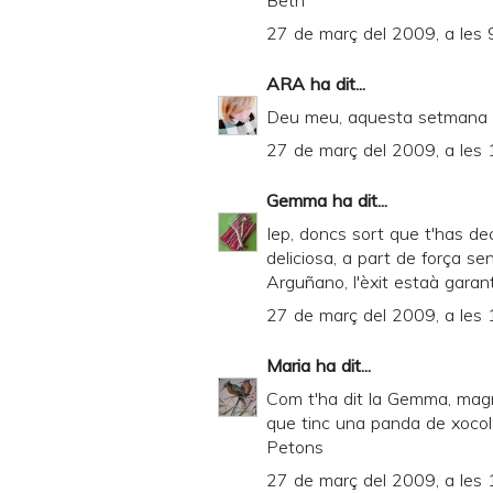
Beth
27 de març del 2009, a les 
ARA
ha dit...
Deu meu, aquesta setmana e
27 de març del 2009, a les 
Gemma
ha dit...
Iep, doncs sort que t'has dec
deliciosa, a part de força senz
Arguñano, l'èxit estaà garantit
27 de març del 2009, a les 
Maria
ha dit...
Com t'ha dit la Gemma, magní
que tinc una panda de xocola
Petons
27 de març del 2009, a les 