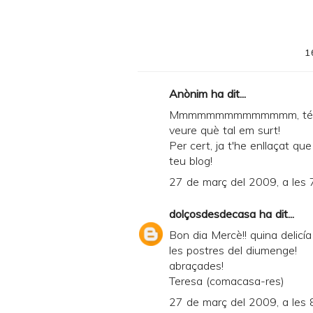
1
Anònim ha dit...
Mmmmmmmmmmmmmm, té molt 
veure què tal em surt!
Per cert, ja t'he enllaçat q
teu blog!
27 de març del 2009, a les 
dolçosdesdecasa
ha dit...
Bon dia Mercè!! quina delicí
les postres del diumenge!
abraçades!
Teresa (comacasa-res)
27 de març del 2009, a les 