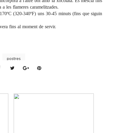
incorpora a l'altre bol amb la xocolata. Es mescla fins
 a les flameres caramelitzades.
170ºC (320-340ºF) uns 30-45 minuts (fins que siguin
evera fins al moment de servir.
postres