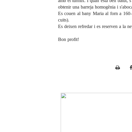
amb el túrmix. I quan està ben batut, s'
obtenir una barreja homogènia i s'aboca
Es couen al bany Maria al forn a 160-
cuits).
Es deixen refredar i es reserven a la n
Bon profit!
P
r
i
n
t
e
r
F