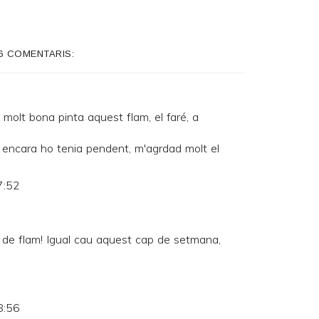
6 COMENTARIS:
bona pinta aquest flam, el faré, a
ue encara ho tenia pendent, m'agrdad molt el
7:52
a de flam! Igual cau aquest cap de setmana,
8:56