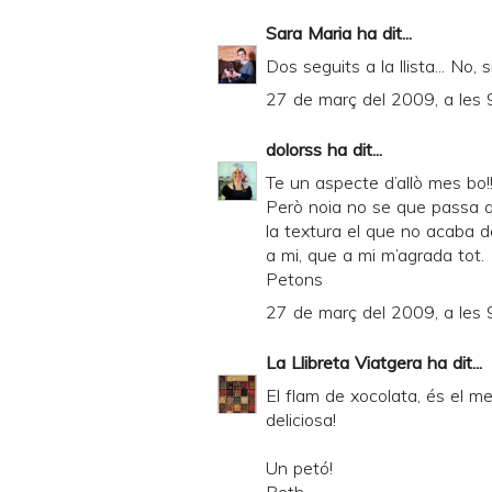
Sara Maria
ha dit...
Dos seguits a la llista... No, 
27 de març del 2009, a les 
dolorss
ha dit...
Te un aspecte d’allò mes bo!!
Però noia no se que passa q
la textura el que no acaba de
a mi, que a mi m’agrada tot.
Petons
27 de març del 2009, a les 
La Llibreta Viatgera
ha dit...
El flam de xocolata, és el me
deliciosa!
Un petó!