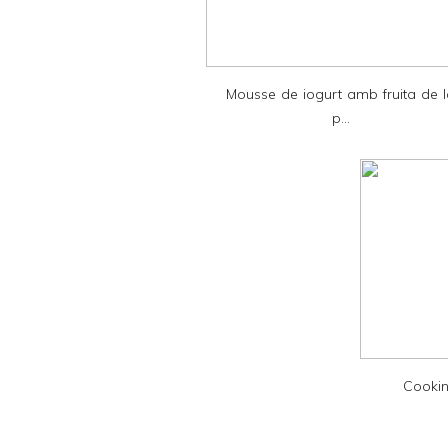
r
i
e
Mousse de iogurt amb fruita de 
n
p...
d
l
y
a
n
d
P
D
F
Cookin