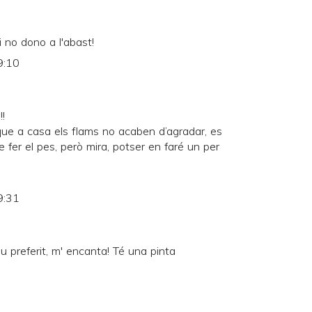
si no dono a l'abast!
9:10
!!
ue a casa els flams no acaben d’agradar, es
 fer el pes, però mira, potser en faré un per
9:31
u preferit, m' encanta! Té una pinta