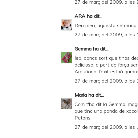
27 de març del 2009, a les 
ARA
ha dit...
Deu meu, aquesta setmana e
27 de març del 2009, a les 
Gemma
ha dit...
Iep, doncs sort que t'has dec
deliciosa, a part de força senz
Arguñano, l'èxit estaà garantit
27 de març del 2009, a les 
Maria
ha dit...
Com t'ha dit la Gemma, magní
que tinc una panda de xocola
Petons
27 de març del 2009, a les 