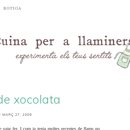
BOTIGA
de xocolata
 MARÇ 27, 2009
 vaig fer. I com ja tenia moltes receptes de flams no