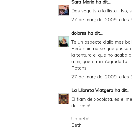
Sara Maria
ha dit...
Dos seguits a la llista... No, 
27 de març del 2009, a les 
dolorss
ha dit...
Te un aspecte d’allò mes bo!!
Però noia no se que passa q
la textura el que no acaba de
a mi, que a mi m’agrada tot.
Petons
27 de març del 2009, a les 
La Llibreta Viatgera
ha dit...
El flam de xocolata, és el me
deliciosa!
Un petó!
Beth