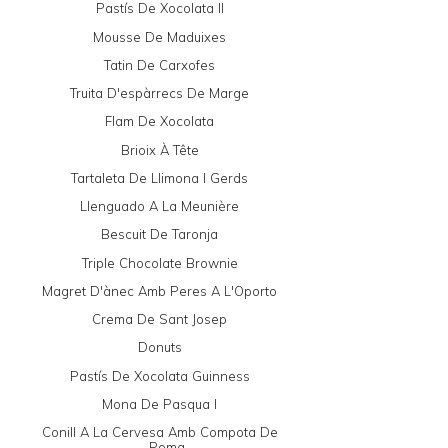
Pastís De Xocolata II
Mousse De Maduixes
Tatin De Carxofes
Truita D'espàrrecs De Marge
Flam De Xocolata
Brioix À Tête
Tartaleta De Llimona I Gerds
Llenguado A La Meunière
Bescuit De Taronja
Triple Chocolate Brownie
Magret D'ànec Amb Peres A L'Oporto
Crema De Sant Josep
Donuts
Pastís De Xocolata Guinness
Mona De Pasqua I
Conill A La Cervesa Amb Compota De
Poma