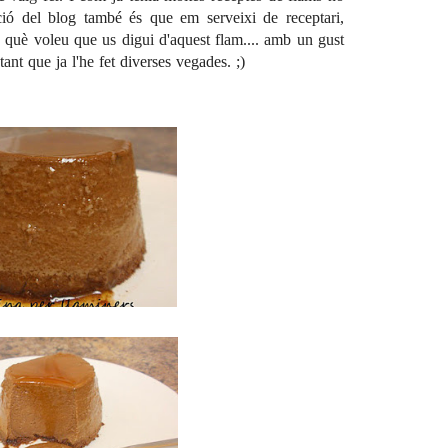
ció del blog també és que em serveixi de receptari,
 I què voleu que us digui d'aquest flam.... amb un gust
ant que ja l'he fet diverses vegades. ;)