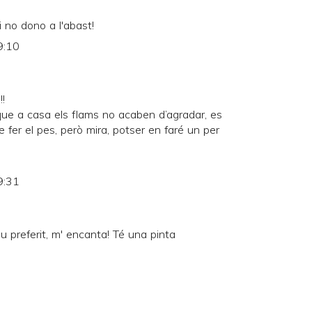
si no dono a l'abast!
9:10
!!
ue a casa els flams no acaben d’agradar, es
 fer el pes, però mira, potser en faré un per
9:31
u preferit, m' encanta! Té una pinta