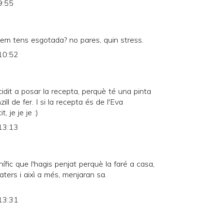
9:55
m tens esgotada? no pares, quin stress.
10:52
idit a posar la recepta, perquè té una pinta
ill de fer. I si la recepta és de l'Eva
, je je je :)
13:13
fic que l'hagis penjat perquè la faré a casa,
ters i aixì a més, menjaran sa.
13:31