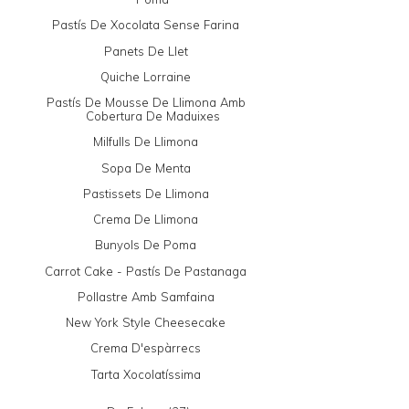
Pastís De Xocolata Sense Farina
Panets De Llet
Quiche Lorraine
Pastís De Mousse De Llimona Amb
Cobertura De Maduixes
Milfulls De Llimona
Sopa De Menta
Pastissets De Llimona
Crema De Llimona
Bunyols De Poma
Carrot Cake - Pastís De Pastanaga
Pollastre Amb Samfaina
New York Style Cheesecake
Crema D'espàrrecs
Tarta Xocolatíssima