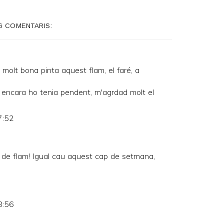
6 COMENTARIS:
bona pinta aquest flam, el faré, a
ue encara ho tenia pendent, m'agrdad molt el
7:52
a de flam! Igual cau aquest cap de setmana,
8:56