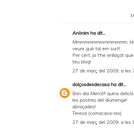
1
Anònim ha dit...
Mmmmmmmmmmmmmm, té molt 
veure què tal em surt!
Per cert, ja t'he enllaçat q
teu blog!
27 de març del 2009, a les 
dolçosdesdecasa
ha dit...
Bon dia Mercè!! quina delicí
les postres del diumenge!
abraçades!
Teresa (comacasa-res)
27 de març del 2009, a les 