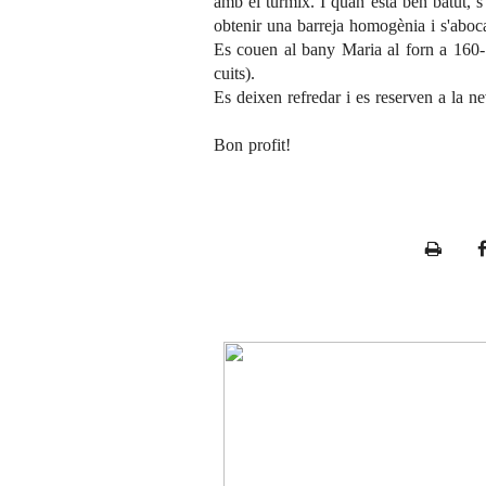
amb el túrmix. I quan està ben batut, s'
obtenir una barreja homogènia i s'aboca
Es couen al bany Maria al forn a 160-
cuits).
Es deixen refredar i es reserven a la n
Bon profit!
P
r
i
n
t
e
r
F