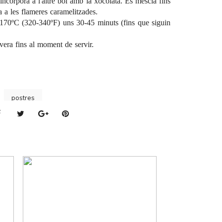
incorpora a l'altre bol amb la xocolata. Es mescla fins
 a les flameres caramelitzades.
170ºC (320-340ºF) uns 30-45 minuts (fins que siguin
evera fins al moment de servir.
postres