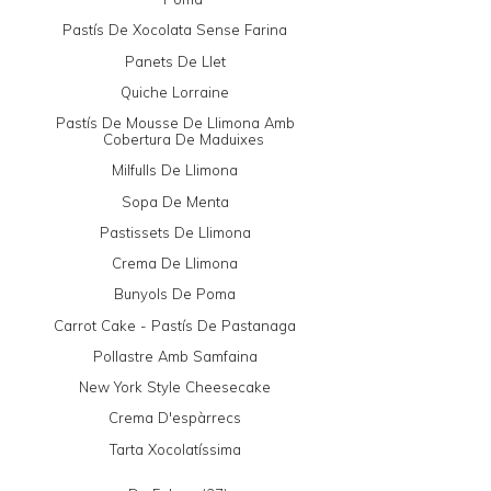
Pastís De Xocolata Sense Farina
Panets De Llet
Quiche Lorraine
Pastís De Mousse De Llimona Amb
Cobertura De Maduixes
Milfulls De Llimona
Sopa De Menta
Pastissets De Llimona
Crema De Llimona
Bunyols De Poma
Carrot Cake - Pastís De Pastanaga
Pollastre Amb Samfaina
New York Style Cheesecake
Crema D'espàrrecs
Tarta Xocolatíssima