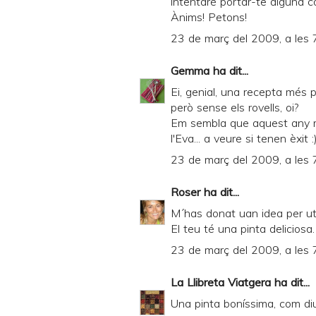
intentaré portar-te alguna c
Ànims! Petons!
23 de març del 2009, a les 
Gemma
ha dit...
Ei, genial, una recepta més p
però sense els rovells, oi?
Em sembla que aquest any m'h
l'Eva... a veure si tenen èxit :
23 de març del 2009, a les 
Roser
ha dit...
M´has donat uan idea per util
El teu té una pinta delicios
23 de març del 2009, a les 
La Llibreta Viatgera
ha dit...
Una pinta boníssima, com diu 