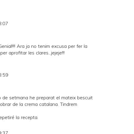
8:07
Genial!!!! Ara ja no tenim excusa per fer la
r aprofitar les clares...jejeje!!!
8:59
p de setmana he preparat el mateix bescuit
obrar de la crema catalana. Tindrem
epetiré la recepta.
9:37