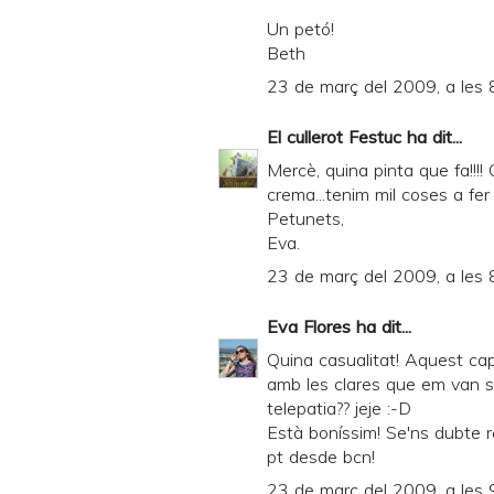
Un petó!
Beth
23 de març del 2009, a les 
El cullerot Festuc
ha dit...
Mercè, quina pinta que fa!!!! 
crema...tenim mil coses a fer pe
Petunets,
Eva.
23 de març del 2009, a les 
Eva Flores
ha dit...
Quina casualitat! Aquest ca
amb les clares que em van s
telepatia?? jeje :-D
Està boníssim! Se'ns dubte r
pt desde bcn!
23 de març del 2009, a les 