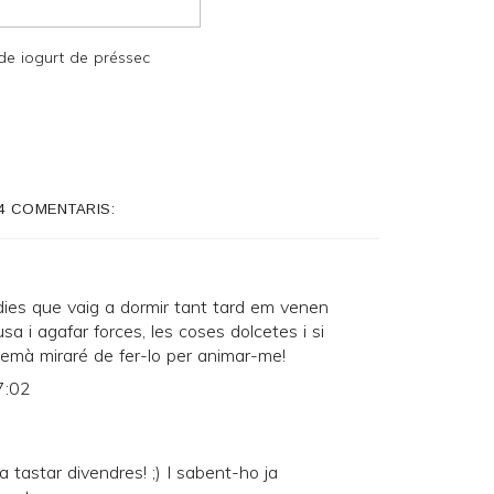
e iogurt de préssec
4 COMENTARIS:
dies que vaig a dormir tant tard em venen
sa i agafar forces, les coses dolcetes i si
 demà miraré de fer-lo per animar-me!
7:02
 tastar divendres! ;) I sabent-ho ja