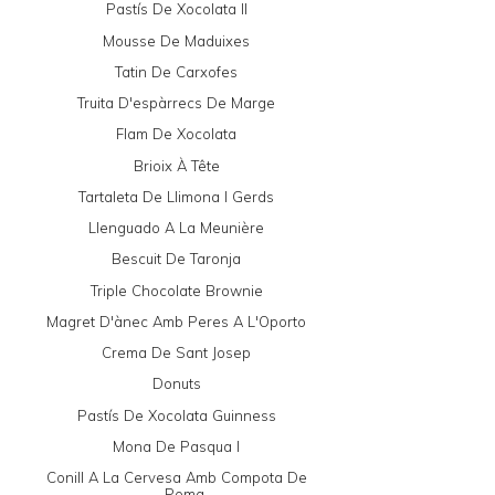
Pastís De Xocolata II
Mousse De Maduixes
Tatin De Carxofes
Truita D'espàrrecs De Marge
Flam De Xocolata
Brioix À Tête
Tartaleta De Llimona I Gerds
Llenguado A La Meunière
Bescuit De Taronja
Triple Chocolate Brownie
Magret D'ànec Amb Peres A L'Oporto
Crema De Sant Josep
Donuts
Pastís De Xocolata Guinness
Mona De Pasqua I
Conill A La Cervesa Amb Compota De
Poma