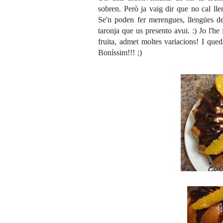
sobren. Però ja vaig dir que no cal ll
Se'n poden fer
merengues
,
llengües d
taronja que us presento avui. :) Jo l'he 
fruita, admet moltes variacions! I que
Boníssim!!! ;)