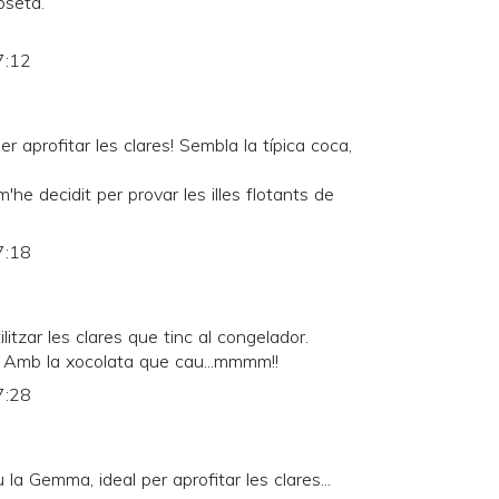
oseta.
7:12
er aprofitar les clares! Sembla la típica coca,
e decidit per provar les illes flotants de
)
7:18
itzar les clares que tinc al congelador.
a. Amb la xocolata que cau...mmmm!!
7:28
la Gemma, ideal per aprofitar les clares...