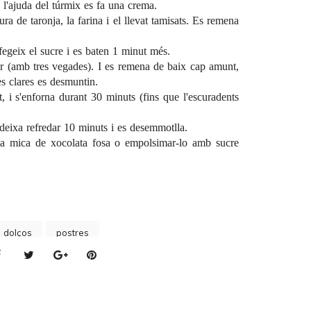
 l'ajuda del túrmix es fa una crema.
dura de taronja, la farina i el llevat tamisats. Es remena
fegeix el sucre i es baten 1 minut més.
ior (amb tres vegades). I es remena de baix cap amunt,
les clares es desmuntin.
, i s'enforna durant 30 minuts (fins que l'escuradents
s deixa refredar 10 minuts i es desemmotlla.
na mica de xocolata fosa o empolsimar-lo amb sucre
s dolços
postres