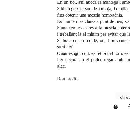
En un bol, s'hi aboca la mantega i amb
S'hi afegeix el suc de taronja, la ratlla
fins obtenir una mescla homogènia.
Es munten les clares a punt de neu, s'a
S'uneixen les clares a la mescla anter
i treballant-la el mínim per evitar que 
S'aboca en un motlle, untat prèviament
surti net).
Quan estigui cuit, es retira del forn, e
Per decorar-lo el podeu regar amb u
glaç.
Bon profit!
altre
P
r
i