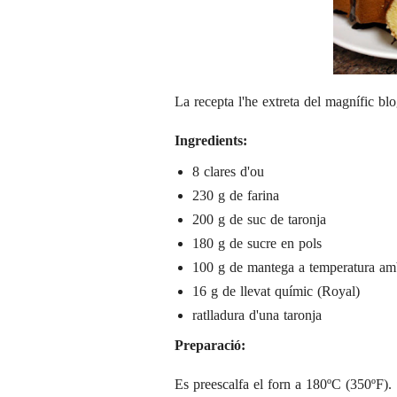
La recepta l'he extreta del magnífic bl
Ingredients:
8 clares d'ou
230 g de farina
200 g de suc de taronja
180 g de sucre en pols
100 g de mantega a temperatura am
16 g de llevat químic (Royal)
ratlladura d'una taronja
Preparació:
Es preescalfa el forn a 180ºC (350ºF).