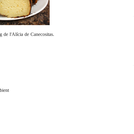
og de l'Alícia de
Canecositas
.
bient