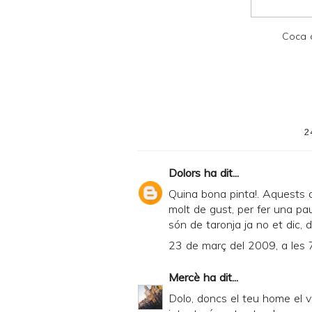
P
D
Coca d
F
2
Dolors
ha dit...
Quina bona pinta!. Aquests 
molt de gust, per fer una pau
són de taronja ja no et dic,
23 de març del 2009, a les 
Mercè
ha dit...
Dolo, doncs el teu home el va