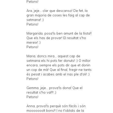
Petons!
Ara, jeje... clar que descanso! De fet, la
gran majoria de coses les faig al cap de
setmana! ;)
Petons!
Margarida, posa'ls ben amunt de la llista!!
Que els has de provar! El resultat s'ho
mereix! ;)
Petons!
Maria, doncs mira... aquest cap de
setmana els hi pots fer donuts! ;) O millor
encara, sempre els pots dir que et donin
un cop de mà! Que al final, fregir-ne tants
és pesat i acabes amb el nas ple d'oli! ;)
Petons!
Gemma, jeje... prova'ls dona! Que el
resultat s'ho val!!! ;)
Petons!
Anna, prova'ls perquè són fàcils i són
mooooooolt bons!! I no t'oblidis de la