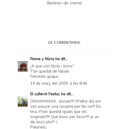
Berlines de crema
24 COMENTARIS:
Reme y Núria
ha dit...
¿A que són fàcils i bons?.
T'an quedat de fabula
Felicitats guapa.
19 de març del 2009, a les 8:46
El cullerot Festuc
ha dit...
Ohhhhhhhhhh...donuts!!!! l0'altre dia em
van passar una recepta per fer-ne!!! Els
teus t'han quedat iguals que els
originals!!!!! Que bons per favor!!!! jo un
de xoco plis!!! ;)
Petunets,