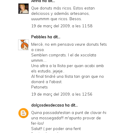
Anna
ha dit...
Que donuts más ricos. Estos estan
deliciosos y además artesanos,
uuuummm que ricos. Besos.
19 de març del 2009, a les 11:58
Pebbles
ha dit...
Mercè, no em pensava veure donuts fets
a casa.
Semblen comprats. I el de xocolata
ummm....
Una altra a la llista per quan acabi amb
els estudis, jejeje..
Al final tindré una llista tan gran que no
donaré a l'abast.
Petonets
19 de març del 2009, a les 12:56
dolçosdesdecasa
ha dit...
Quina passada!estan a punt de clavar-hi
una mossegada!!! m'apunto provar de
fer-los!
Salut!! ( per poder ana fent