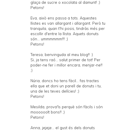
glaça de sucre o xocolata al damunt! ;)
Petons!
Eva, això ens passa a tots. Aquestes
llistes es van allargant i allargant. Però tu
tranquila, quan t'hi posis, tindràs més per
escollir d'entre la llista. Aquets donuts
són... ummmmmm!!! ;)
Petons!
Teresa, benvinguda al meu blog!! :)
Si, ja tens raó... salut primer de tot! Per
poder-ne fer i millor encara, menjar-ne!!
;)
Núria, doncs ho tens fàcil... fas tractes
ella que et doni un parell de donuts i tu,
una de les teves delícies! ;)
Petons!
Mesilda, prova'ls perquè són fàcils i són
moooooolt bons!! ;)
Petons!
Anna, jejeje... el gust és dels donuts