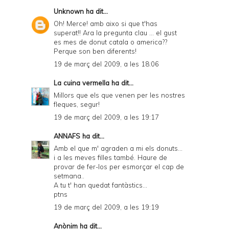
Unknown
ha dit...
Oh! Merce! amb aixo si que t'has
superat!! Ara la pregunta clau ... el gust
es mes de donut catala o america??
Perque son ben diferents!
19 de març del 2009, a les 18:06
La cuina vermella
ha dit...
Millors que els que venen per les nostres
fleques, segur!
19 de març del 2009, a les 19:17
ANNAFS
ha dit...
Amb el que m' agraden a mi els donuts...
i a les meves filles també. Haure de
provar de fer-los per esmorçar el cap de
setmana..
A tu t' han quedat fantàstics...
ptns
19 de març del 2009, a les 19:19
Anònim ha dit...