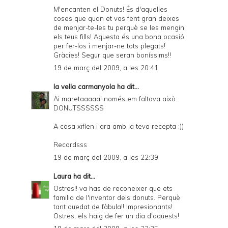
M'encanten el Donuts! És d'aquelles
coses que quan et vas fent gran deixes
de menjar-te-les tu perquè se les mengin
els teus fills! Aquesta és una bona ocasió
per fer-los i menjar-ne tots plegats!
Gràcies! Segur que seran boníssims!!
19 de març del 2009, a les 20:41
la vella carmanyola
ha dit...
Ai maretaaaaa! només em faltava això:
DONUTSSSSSS
A casa xiflen i ara amb la teva recepta ;))
Recordsss
19 de març del 2009, a les 22:39
Laura
ha dit...
Ostres!! va has de reconeixer que ets
familia de l'inventor dels donuts. Perquè
tant quedat de fàbula!! Impresionants!
Ostres, els haig de fer un dia d'aquests!