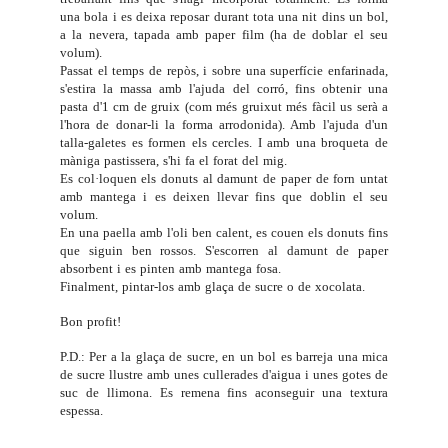
una bola i es deixa reposar durant tota una nit dins un bol,
a la nevera, tapada amb paper film (ha de doblar el seu
volum).
Passat el temps de repòs, i sobre una superfície enfarinada,
s'estira la massa amb l'ajuda del corró, fins obtenir una
pasta d'1 cm de gruix (com més gruixut més fàcil us serà a
l'hora de donar-li la forma arrodonida). Amb l'ajuda d'un
talla-galetes es formen els cercles. I amb una broqueta de
màniga pastissera, s'hi fa el forat del mig.
Es col·loquen els donuts al damunt de paper de forn untat
amb mantega i es deixen llevar fins que doblin el seu
volum.
En una paella amb l'oli ben calent, es couen els donuts fins
que siguin ben rossos. S'escorren al damunt de paper
absorbent i es pinten amb mantega fosa.
Finalment, pintar-los amb glaça de sucre o de xocolata.
Bon profit!
P.D.: Per a la glaça de sucre, en un bol es barreja una mica
de sucre llustre amb unes cullerades d'aigua i unes gotes de
suc de llimona. Es remena fins aconseguir una textura
espessa.