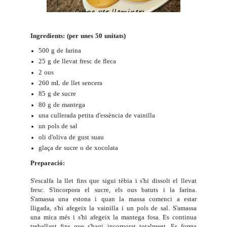
Ingredients: (per unes 50 unitats)
500 g de farina
25 g de llevat fresc de fleca
2 ous
260 mL de llet sencera
85 g de sucre
80 g de mantega
una cullerada petita d'essència de vainilla
un pols de sal
oli d'oliva de gust suau
glaça de sucre o de
xocolata
Preparació:
S'escalfa la llet fins que sigui tèbia i s'hi dissolt el llevat
fresc. S'incorpora el sucre, els ous batuts i la farina.
S'amassa una estona i quan la massa comenci a estar
lligada, s'hi afegeix la vainilla i un pols de sal. S'amassa
una mica més i s'hi afegeix la mantega fosa. Es continua
treballant fins que s'hagi incorporat totalment. Es forma