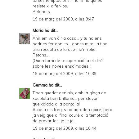
tantes temptacions... no hi ha qui es
resisteixi a fer-los.
Petonets.
19 de març del 2009, a les 9:47
Maria
ha dit...
Ahir em van dir a casa... y tu no ens
podries fer donuts... doncs mira, ja tinc
una recepta de la que me'n refio.
Petons..
(Quan torni de recuperació ja et diré
sobre les noves ensaïmades..)
19 de març del 2009, a les 10:39
Gemma
ha dit...
T'han quedat genials, amb la glaça de
xocolata ben brillants... per clavar
queixalada a la pantalla!
A casa els fregits no agraden gaire, però
ja veig que al final cauré a la temptació
de provar-los, je je je...
19 de març del 2009, a les 10:44