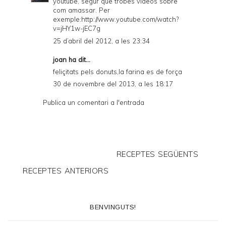
youtube, segur que trobes vídeos sobre
com amassar. Per
exemple:http://www.youtube.com/watch?
v=jHY1w-jEC7g
25 d’abril del 2012, a les 23:34
joan ha dit...
feliçitats pels donuts,la farina es de força
30 de novembre del 2013, a les 18:17
Publica un comentari a l'entrada
RECEPTES SEGÜENTS
RECEPTES ANTERIORS
BENVINGUTS!