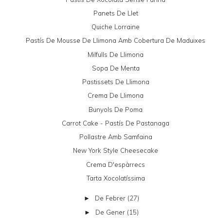
Panets De Llet
Quiche Lorraine
Pastís De Mousse De Llimona Amb Cobertura De Maduixes
Milfulls De Llimona
Sopa De Menta
Pastissets De Llimona
Crema De Llimona
Bunyols De Poma
Carrot Cake - Pastís De Pastanaga
Pollastre Amb Samfaina
New York Style Cheesecake
Crema D'espàrrecs
Tarta Xocolatíssima
De Febrer
(27)
►
De Gener
(15)
►