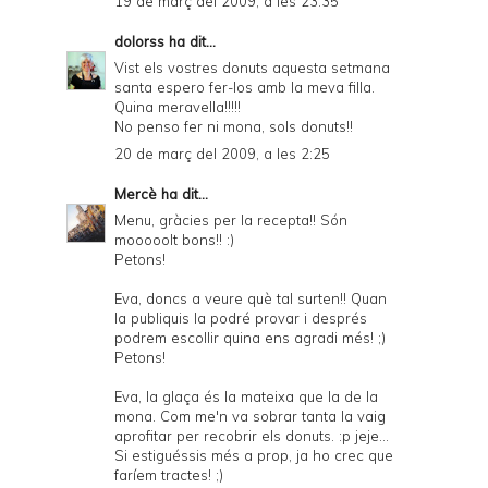
19 de març del 2009, a les 23:35
dolorss
ha dit...
Vist els vostres donuts aquesta setmana
santa espero fer-los amb la meva filla.
Quina meravella!!!!!
No penso fer ni mona, sols donuts!!
20 de març del 2009, a les 2:25
Mercè
ha dit...
Menu, gràcies per la recepta!! Són
mooooolt bons!! :)
Petons!
Eva, doncs a veure què tal surten!! Quan
la publiquis la podré provar i després
podrem escollir quina ens agradi més! ;)
Petons!
Eva, la glaça és la mateixa que la de la
mona. Com me'n va sobrar tanta la vaig
aprofitar per recobrir els donuts. :p jeje...
Si estiguéssis més a prop, ja ho crec que
faríem tractes! ;)