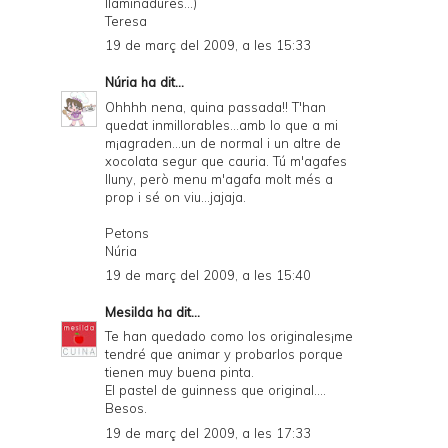
llaminadures...)
Teresa
19 de març del 2009, a les 15:33
Núria
ha dit...
Ohhhh nena, quina passada!! T'han
quedat inmillorables...amb lo que a mi
m¡agraden...un de normal i un altre de
xocolata segur que cauria. Tú m'agafes
lluny, però menu m'agafa molt més a
prop i sé on viu...jajaja.
Petons
Núria
19 de març del 2009, a les 15:40
Mesilda
ha dit...
Te han quedado como los originales¡me
tendré que animar y probarlos porque
tienen muy buena pinta.
El pastel de guinness que original....
Besos.
19 de març del 2009, a les 17:33