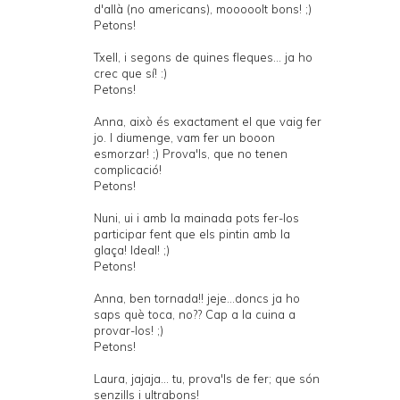
d'allà (no americans), mooooolt bons! ;)
Petons!
Txell, i segons de quines fleques... ja ho
crec que sí! :)
Petons!
Anna, això és exactament el que vaig fer
jo. I diumenge, vam fer un booon
esmorzar! ;) Prova'ls, que no tenen
complicació!
Petons!
Nuni, ui i amb la mainada pots fer-los
participar fent que els pintin amb la
glaça! Ideal! ;)
Petons!
Anna, ben tornada!! jeje...doncs ja ho
saps què toca, no?? Cap a la cuina a
provar-los! ;)
Petons!
Laura, jajaja... tu, prova'ls de fer; que són
senzills i ultrabons!