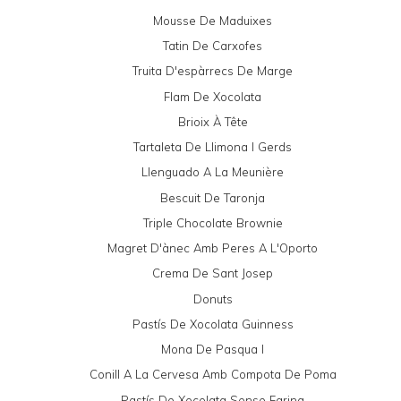
Mousse De Maduixes
Tatin De Carxofes
Truita D'espàrrecs De Marge
Flam De Xocolata
Brioix À Tête
Tartaleta De Llimona I Gerds
Llenguado A La Meunière
Bescuit De Taronja
Triple Chocolate Brownie
Magret D'ànec Amb Peres A L'Oporto
Crema De Sant Josep
Donuts
Pastís De Xocolata Guinness
Mona De Pasqua I
Conill A La Cervesa Amb Compota De Poma
Pastís De Xocolata Sense Farina