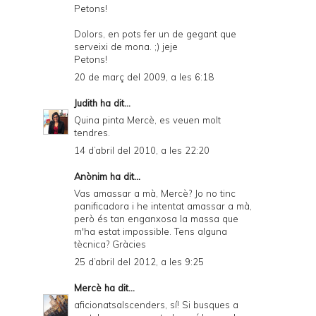
Petons!
Dolors, en pots fer un de gegant que
serveixi de mona. ;) jeje
Petons!
20 de març del 2009, a les 6:18
Judith
ha dit...
Quina pinta Mercè, es veuen molt
tendres.
14 d’abril del 2010, a les 22:20
Anònim ha dit...
Vas amassar a mà, Mercè? Jo no tinc
panificadora i he intentat amassar a mà,
però és tan enganxosa la massa que
m'ha estat impossible. Tens alguna
tècnica? Gràcies
25 d’abril del 2012, a les 9:25
Mercè
ha dit...
aficionatsalscenders, sí! Si busques a