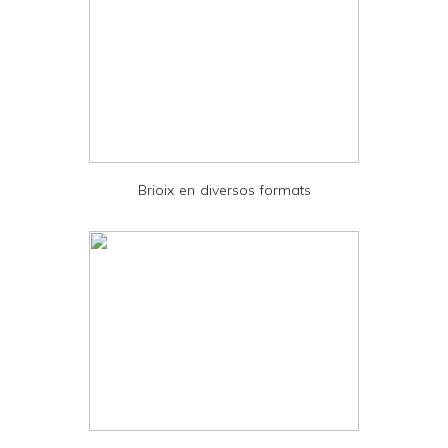
y
a
n
d
P
D
Brioix en diversos formats
F