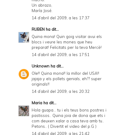
Un abrazo,
María José.
14 d’abril del 2009, a les 17:37
RUBEN
ha dit...
Quina mona! Quin goig visitar avui els
blocs i veure les mones que heu
preparat! Felicitats per la teva Mercè!
14 d’abril del 2009, a les 17:51
Unknown
ha dit...
Ole!! Quina mona!! la millor del USA!!
jajaja y els pollets genials, eh?? super
originals!!
14 d’abril del 2009, a les 20:32
Maria
ha dit...
Hola guapa... tu i els teus bons postres i
pastissos.. Quina joia de dona que ets i
com deuxen xalar a casa teva amb tu..
Petons.. ( Divertit el video del p.G )
14 d’abril del 2009, a les 21:42