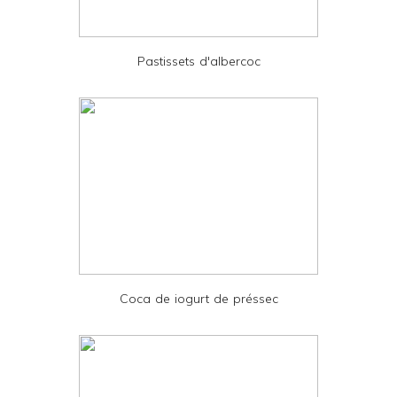
i
e
Pastissets d'albercoc
n
d
l
y
a
n
d
P
D
Coca de iogurt de préssec
F