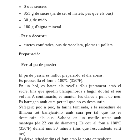
6 ous sencers
351 g de sucre (ha de ser el mateix pes que els ous)
30 g de midó
180 g d'aigua mineral
- Per a decorar:
cireres confitades,
ous de xocolata
, plomes i pollets.
Preparació:
- Per al pa de pessic:
El pa de pessic és millor preparar-lo el dia abans.
Es preescalfa el forn a 180ºC (350ºF).
En un bol, es baten els rovells d'ou juntament amb el
sucre, fins que quedin blanquinosos i hagin doblat el seu
volum. A continuació, es munten les clares a punt de neu.
Es barregen amb cura per tal que no es desmuntin.
S'afegeix poc a poc, la farina tamisada, i la raspadura de
llimona tot barrejant-ho amb cura per tal que no es
desmuntin els ous. S'aboca en un motlle untat amb
mantega (de 22 cm de diàmetre). Es cou al forn a 180ºC
(350ºF) durant uns 30 minuts (fins que l'escuradents surti
net).
Es deixa refredar dins el forn amb la porta entreoberta.