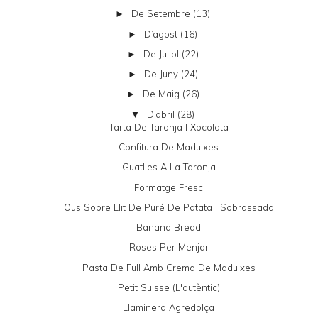
De Setembre
(13)
►
D’agost
(16)
►
De Juliol
(22)
►
De Juny
(24)
►
De Maig
(26)
►
D’abril
(28)
▼
Tarta De Taronja I Xocolata
Confitura De Maduixes
Guatlles A La Taronja
Formatge Fresc
Ous Sobre Llit De Puré De Patata I Sobrassada
Banana Bread
Roses Per Menjar
Pasta De Full Amb Crema De Maduixes
Petit Suisse (l'autèntic)
Llaminera Agredolça