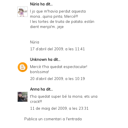
Núria
ha dit...
I jo que m'havia perdut aquesta
mona...quina pinta, Mercé!!!
I les tortes de truita de patata..estàn
dient menja'm...jeje
Núria
17 d’abril del 2009, a les 11:41
Unknown
ha dit...
Mercè t'ha quedat espectacular!
boníssima!
20 d’abril del 2009, a les 10:19
Anna
ha dit...
t'ha quedat super bé la mona, ets una
crack!!!
11 de maig del 2009, a les 23:31
Publica un comentari a l'entrada