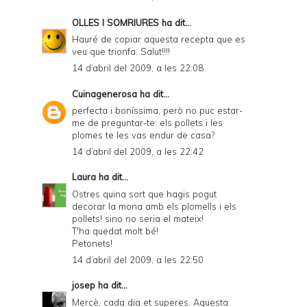
OLLES I SOMRIURES
ha dit...
Hauré de copiar aquesta recepta que es
veu que trionfa. Salut!!!!
14 d’abril del 2009, a les 22:08
Cuinagenerosa
ha dit...
perfecta i boníssima, però no puc estar-
me de preguntar-te: els pollets i les
plomes te les vas endur de casa?
14 d’abril del 2009, a les 22:42
Laura
ha dit...
Ostres quina sort que hagis pogut
decorar la mona amb els plomells i els
pollets! sino no seria el mateix!
T'ha quedat molt bé!
Petonets!
14 d’abril del 2009, a les 22:50
josep
ha dit...
Mercè, cada dia et superes. Aquesta