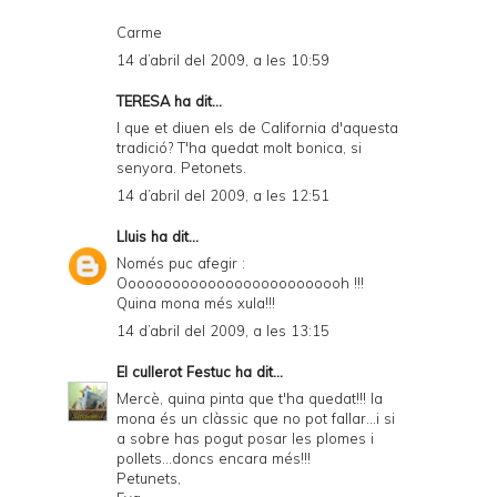
Carme
14 d’abril del 2009, a les 10:59
TERESA
ha dit...
I que et diuen els de California d'aquesta
tradició? T'ha quedat molt bonica, si
senyora. Petonets.
14 d’abril del 2009, a les 12:51
Lluis
ha dit...
Només puc afegir :
Oooooooooooooooooooooooooh !!!
Quina mona més xula!!!
14 d’abril del 2009, a les 13:15
El cullerot Festuc
ha dit...
Mercè, quina pinta que t'ha quedat!!! la
mona és un clàssic que no pot fallar...i si
a sobre has pogut posar les plomes i
pollets...doncs encara més!!!
Petunets,