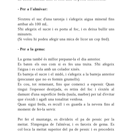
- Per a l'almívar:
S'extreu el suc d'una taronja i s'afegeix aigua mineral fins
arribar als 100 mL.
S'hi afegeix el sucre i es porta al foc, i es deixa bullir uns
minutets.
(Si voleu hi podeu afegir una mica de licor un cop fred).
- Per a la gema:
La gema també és millor preparar-la el dia anterior.
Es baten els ous com si es fes una truita. S'hi afegeix
l'aigua i es cola amb un colador xinès.
Es barreja el sucre i el midó, i s'afegeix a la barreja anterior
(procurant que no es formin grumolls).
Es cou, tot remenant, fins que comenci a espessir. Quan
tingui l'espessor desitjada, es retira del foc i s'extén al
damunt d'una superfície freda (taula, marbre) per tal d'evitar
que s'oxidi i agafi una tonalitat verdosa.
Quan sigui freda, es recull i es guarda a la nevera fins al
moment de fer-la servir.
Per fer el muntatge, es divideix el pa de pessic per la
meitat. S'impregna de l'almívar, i es farceix de gema. Es
col·loca la meitat superior del pa de pessic i es procedeix