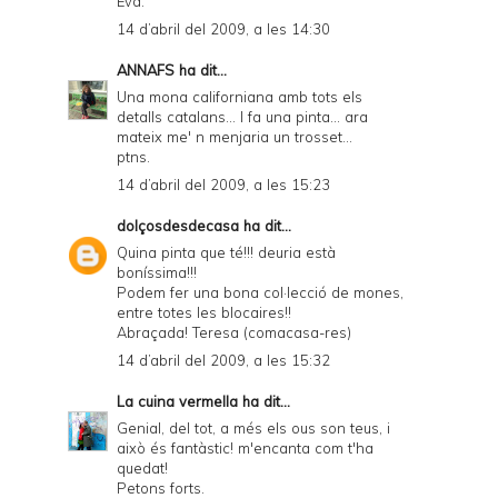
Eva.
14 d’abril del 2009, a les 14:30
ANNAFS
ha dit...
Una mona californiana amb tots els
detalls catalans... I fa una pinta... ara
mateix me' n menjaria un trosset...
ptns.
14 d’abril del 2009, a les 15:23
dolçosdesdecasa
ha dit...
Quina pinta que té!!! deuria està
boníssima!!!
Podem fer una bona col·lecció de mones,
entre totes les blocaires!!
Abraçada! Teresa (comacasa-res)
14 d’abril del 2009, a les 15:32
La cuina vermella
ha dit...
Genial, del tot, a més els ous son teus, i
això és fantàstic! m'encanta com t'ha
quedat!
Petons forts.