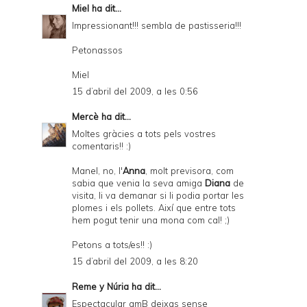
Miel
ha dit...
Impressionant!!! sembla de pastisseria!!!
Petonassos
Miel
15 d’abril del 2009, a les 0:56
Mercè
ha dit...
Moltes gràcies a tots pels vostres
comentaris!! :)
Manel, no, l'
Anna
, molt previsora, com
sabia que venia la seva amiga
Diana
de
visita, li va demanar si li podia portar les
plomes i els pollets. Així que entre tots
hem pogut tenir una mona com cal! ;)
Petons a tots/es!! :)
15 d’abril del 2009, a les 8:20
Reme y Núria
ha dit...
Espectacular amB deixas sense