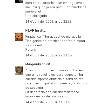
mon em recorda les que em regalava el
meu ávi quan jo era petit. T'ha quedat de
meravella!
Una abraçada
14 d’abril del 2009, a les 22:59
PILAR
ha dit...
Fantàstica! T´ha quedat de maravella.
Tinc ganes de practicar per fer la mona l
´any vinent.
Petons
14 d’abril del 2009, a les 23:18
Margarida
ha dit...
A casa agrada més la mona amb crema
que amb rovell d'ou, però aquesta t'ha
quedat impressionnt! No hi falta de res:
ni plomes, ni pollets, ni ametlla, ni els ous
de xocolata!
La decoració t'ha quedat molt maca,
millor que les de pastisseria.
14 d’abril del 2009, a les 23:25