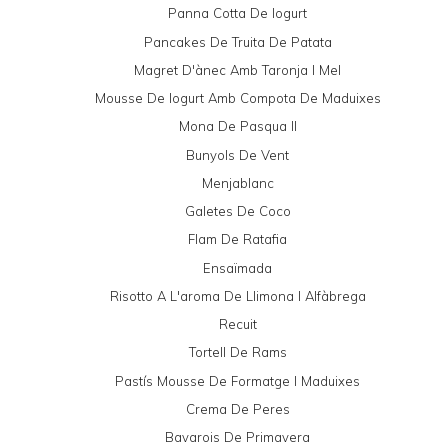
Panna Cotta De Iogurt
Pancakes De Truita De Patata
Magret D'ànec Amb Taronja I Mel
Mousse De Iogurt Amb Compota De Maduixes
Mona De Pasqua II
Bunyols De Vent
Menjablanc
Galetes De Coco
Flam De Ratafia
Ensaïmada
Risotto A L'aroma De Llimona I Alfàbrega
Recuit
Tortell De Rams
Pastís Mousse De Formatge I Maduixes
Crema De Peres
Bavarois De Primavera