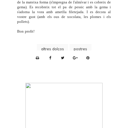
de la mateixa forma (s'impregna de l'almívar i es cobreix de
gema). Es recobreix tot el pa de pessic amb la gema i
s'adorna la vora amb ametlla filetejada. I es decora al
vostre gust (amb els
ous de xocolata
, les plomes i els
pollets).
Bon profit!
altres dolços
postres
P
r
i
n
t
e
r
F
r