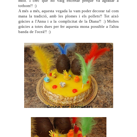
molt. I crec que ho vaig encertar perquè va agradar a
tothom!! :)
A més a més, aquesta vegada la vam poder decorar tal com
mana la tradició, amb les plomes i els pollets!! Tot això
gràcies a l'
Anna
i a la complicitat de la
Diana
!! :) Moltes
gràcies a totes dues per fer aquesta mona possible a l'altra
banda de l'oceà!! :)