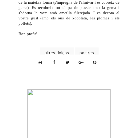
de la mateixa forma (s'impregna de l'almívar i es cobreix de
gema). Es recobreix tot el pa de pessic amb la gema i
s'adorna la vora amb ametlla filetejada. I es decora al
vostre gust (amb els
ous de xocolata
, les plomes i els
pollets).
Bon profit!
altres dolços
postres
P
r
i
n
t
e
r
F
r