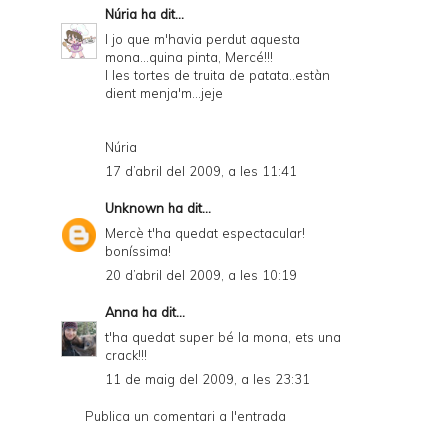
Núria
ha dit...
I jo que m'havia perdut aquesta
mona...quina pinta, Mercé!!!
I les tortes de truita de patata..estàn
dient menja'm...jeje
Núria
17 d’abril del 2009, a les 11:41
Unknown
ha dit...
Mercè t'ha quedat espectacular!
boníssima!
20 d’abril del 2009, a les 10:19
Anna
ha dit...
t'ha quedat super bé la mona, ets una
crack!!!
11 de maig del 2009, a les 23:31
Publica un comentari a l'entrada