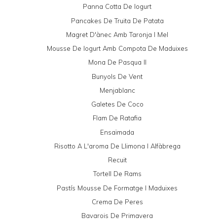
Panna Cotta De Iogurt
Pancakes De Truita De Patata
Magret D'ànec Amb Taronja I Mel
Mousse De Iogurt Amb Compota De Maduixes
Mona De Pasqua II
Bunyols De Vent
Menjablanc
Galetes De Coco
Flam De Ratafia
Ensaïmada
Risotto A L'aroma De Llimona I Alfàbrega
Recuit
Tortell De Rams
Pastís Mousse De Formatge I Maduixes
Crema De Peres
Bavarois De Primavera