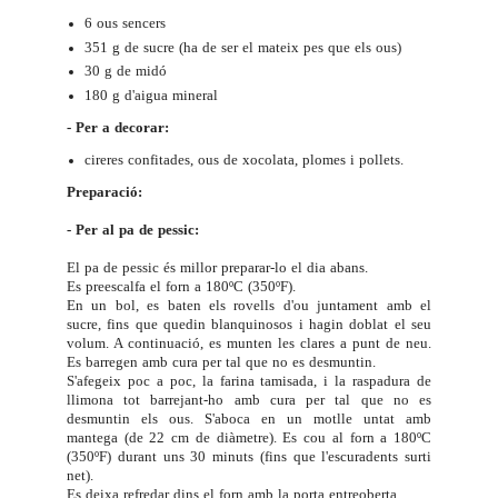
6 ous sencers
351 g de sucre (ha de ser el mateix pes que els ous)
30 g de midó
180 g d'aigua mineral
- Per a decorar:
cireres confitades,
ous de xocolata
, plomes i pollets.
Preparació:
- Per al pa de pessic:
El pa de pessic és millor preparar-lo el dia abans.
Es preescalfa el forn a 180ºC (350ºF).
En un bol, es baten els rovells d'ou juntament amb el
sucre, fins que quedin blanquinosos i hagin doblat el seu
volum. A continuació, es munten les clares a punt de neu.
Es barregen amb cura per tal que no es desmuntin.
S'afegeix poc a poc, la farina tamisada, i la raspadura de
llimona tot barrejant-ho amb cura per tal que no es
desmuntin els ous. S'aboca en un motlle untat amb
mantega (de 22 cm de diàmetre). Es cou al forn a 180ºC
(350ºF) durant uns 30 minuts (fins que l'escuradents surti
net).
Es deixa refredar dins el forn amb la porta entreoberta.