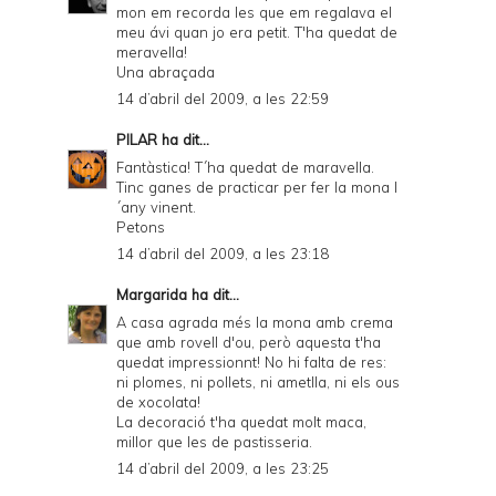
mon em recorda les que em regalava el
meu ávi quan jo era petit. T'ha quedat de
meravella!
Una abraçada
14 d’abril del 2009, a les 22:59
PILAR
ha dit...
Fantàstica! T´ha quedat de maravella.
Tinc ganes de practicar per fer la mona l
´any vinent.
Petons
14 d’abril del 2009, a les 23:18
Margarida
ha dit...
A casa agrada més la mona amb crema
que amb rovell d'ou, però aquesta t'ha
quedat impressionnt! No hi falta de res:
ni plomes, ni pollets, ni ametlla, ni els ous
de xocolata!
La decoració t'ha quedat molt maca,
millor que les de pastisseria.
14 d’abril del 2009, a les 23:25