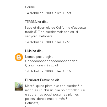
Carme
14 d’abril del 2009, a les 10:59
TERESA
ha dit...
I que et diuen els de California d'aquesta
tradició? T'ha quedat molt bonica, si
senyora. Petonets.
14 d’abril del 2009, a les 12:51
Lluis
ha dit...
Només puc afegir :
Oooooooooooooooooooooooooh !!!
Quina mona més xula!!!
14 d’abril del 2009, a les 13:15
El cullerot Festuc
ha dit...
Mercè, quina pinta que t'ha quedat!!! la
mona és un clàssic que no pot fallar...i si
a sobre has pogut posar les plomes i
pollets...doncs encara més!!!
Petunets,