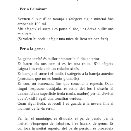
- Per a l'almívar:
S'extreu el suc d'una taronja i s'afegeix aigua mineral fins
arribar als 100 mL.
S'hi afegeix el sucre i es porta al foc, i es deixa bullir uns
minutets.
(Si voleu hi podeu afegir una mica de licor un cop fred).
- Per a la gema:
La gema també és millor preparar-la el dia anterior.
Es baten els ous com si es fes una truita. S'hi afegeix
l'aigua i es cola amb un colador xinès.
Es barreja el sucre i el midó, i s'afegeix a la barreja anterior
(procurant que no es formin grumolls).
Es cou, tot remenant, fins que comenci a espessir. Quan
tingui l'espessor desitjada, es retira del foc i s'extén al
damunt d'una superfície freda (taula, marbre) per tal d'evitar
que s'oxidi i agafi una tonalitat verdosa.
Quan sigui freda, es recull i es guarda a la nevera fins al
moment de fer-la servir.
Per fer el muntatge, es divideix el pa de pessic per la
meitat. S'impregna de l'almívar, i es farceix de gema. Es
col·loca la meitat superior del pa de pessic i es procedeix