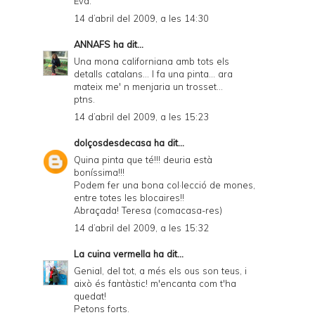
Eva.
14 d’abril del 2009, a les 14:30
ANNAFS
ha dit...
Una mona californiana amb tots els
detalls catalans... I fa una pinta... ara
mateix me' n menjaria un trosset...
ptns.
14 d’abril del 2009, a les 15:23
dolçosdesdecasa
ha dit...
Quina pinta que té!!! deuria està
boníssima!!!
Podem fer una bona col·lecció de mones,
entre totes les blocaires!!
Abraçada! Teresa (comacasa-res)
14 d’abril del 2009, a les 15:32
La cuina vermella
ha dit...
Genial, del tot, a més els ous son teus, i
això és fantàstic! m'encanta com t'ha
quedat!
Petons forts.