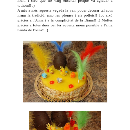
molt. I crec que ho vaig encertar perquè va agradar a
tothom!! :)
A més a més, aquesta vegada la vam poder decorar tal com
mana la tradició, amb les plomes i els pollets!! Tot això
gràcies a l'
Anna
i a la complicitat de la
Diana
!! :) Moltes
gràcies a totes dues per fer aquesta mona possible a l'altra
banda de l'oceà!! :)