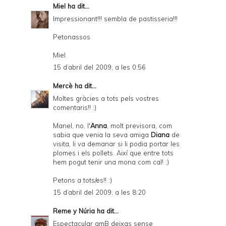
Miel
ha dit...
Impressionant!!! sembla de pastisseria!!!
Petonassos
Miel
15 d’abril del 2009, a les 0:56
Mercè
ha dit...
Moltes gràcies a tots pels vostres
comentaris!! :)
Manel, no, l'
Anna
, molt previsora, com
sabia que venia la seva amiga
Diana
de
visita, li va demanar si li podia portar les
plomes i els pollets. Així que entre tots
hem pogut tenir una mona com cal! ;)
Petons a tots/es!! :)
15 d’abril del 2009, a les 8:20
Reme y Núria
ha dit...
Espectacular amB deixas sense