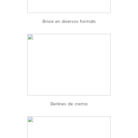
i
e
Brioix en diversos formats
n
d
l
y
a
n
d
P
D
Berlines de crema
F