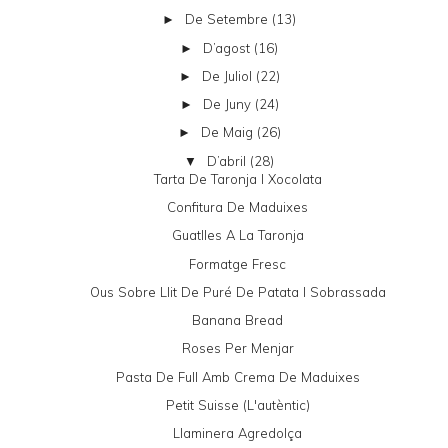
De Setembre
(13)
►
D’agost
(16)
►
De Juliol
(22)
►
De Juny
(24)
►
De Maig
(26)
►
D’abril
(28)
▼
Tarta De Taronja I Xocolata
Confitura De Maduixes
Guatlles A La Taronja
Formatge Fresc
Ous Sobre Llit De Puré De Patata I Sobrassada
Banana Bread
Roses Per Menjar
Pasta De Full Amb Crema De Maduixes
Petit Suisse (l'autèntic)
Llaminera Agredolça