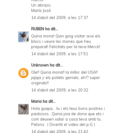
Un abrazo,
María José.
14 d’abril del 2009, a les 17:37
RUBEN
ha dit...
Quina mona! Quin goig visitar avui els
blocs i veure les mones que heu
preparat! Felicitats per la teva Mercè!
14 d’abril del 2009, a les 17:51
Unknown
ha dit...
Ole!! Quina mona!! la millor del USA!!
jajaja y els pollets genials, eh?? super
originals!!
14 d’abril del 2009, a les 20:32
Maria
ha dit...
Hola guapa... tu i els teus bons postres i
pastissos.. Quina joia de dona que ets i
com deuxen xalar a casa teva amb tu..
Petons.. ( Divertit el video del p.G )
14 d’abril del 2009, a les 21:42