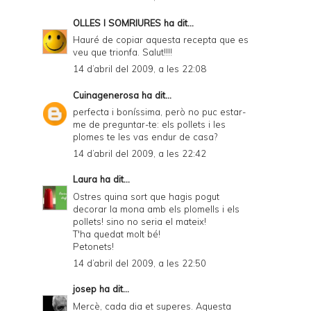
OLLES I SOMRIURES
ha dit...
Hauré de copiar aquesta recepta que es
veu que trionfa. Salut!!!!
14 d’abril del 2009, a les 22:08
Cuinagenerosa
ha dit...
perfecta i boníssima, però no puc estar-
me de preguntar-te: els pollets i les
plomes te les vas endur de casa?
14 d’abril del 2009, a les 22:42
Laura
ha dit...
Ostres quina sort que hagis pogut
decorar la mona amb els plomells i els
pollets! sino no seria el mateix!
T'ha quedat molt bé!
Petonets!
14 d’abril del 2009, a les 22:50
josep
ha dit...
Mercè, cada dia et superes. Aquesta