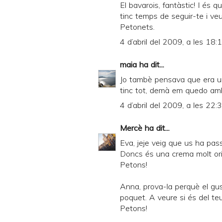
El bavarois, fantàstic! I és
tinc temps de seguir-te i veu
Petonets.
4 d’abril del 2009, a les 18:
maia
ha dit...
Jo tambè pensava que era un 
tinc tot, demà em quedo amb l
4 d’abril del 2009, a les 22:
Mercè
ha dit...
Eva, jeje veig que us ha pass
Doncs és una crema molt orig
Petons!
Anna, prova-la perquè el gus
poquet. A veure si és del te
Petons!