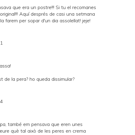
sava que era un postre!!! Si tu el recomanes
original!!! Aquí després de casi una setmana
..la farem per sopar d'un dia assolellat! jeje!
21
assa!
t de la pera? ho queda dissimular?
24
ampa, també em pensava que eren unes
veure què tal això de les peres en crema