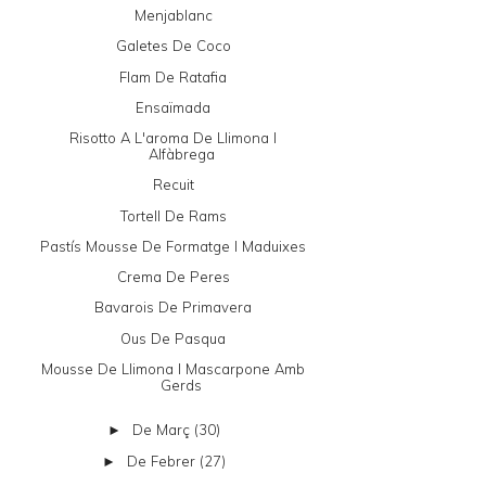
Menjablanc
Galetes De Coco
Flam De Ratafia
Ensaïmada
Risotto A L'aroma De Llimona I
Alfàbrega
Recuit
Tortell De Rams
Pastís Mousse De Formatge I Maduixes
Crema De Peres
Bavarois De Primavera
Ous De Pasqua
Mousse De Llimona I Mascarpone Amb
Gerds
De Març
(30)
►
De Febrer
(27)
►