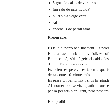
5 gots de caldo de verdures
(un raig de nata líquida)
oli d'oliva verge extra
sal
encenalls de pernil salat
Preparació:
Es talla el porro ben finament. Es pelen 
En una paella amb un raig d'oli, es sof
En un cassó, s'hi afegeix el caldo, les
d'hora. Es corregeix de sal.
Es pelen les peres, i es tallen a quart
deixa coure 10 minuts més.
Es passa tot pel túrmix i si us hi agrad
Al moment de servir, repartir-hi uns en
paella per fer-lo cruixent, però nosaltre
Bon profit!