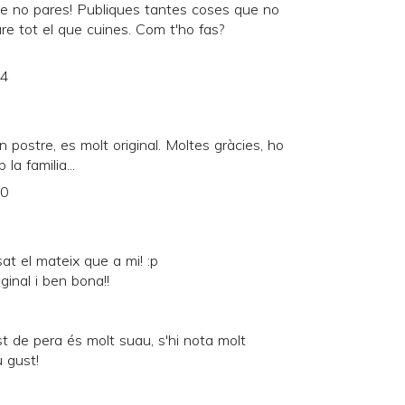
 que no pares! Publiques tantes coses que no
re tot el que cuines. Com t'ho fas?
14
postre, es molt original. Moltes gràcies, ho
a familia...
30
at el mateix que a mi! :p
inal i ben bona!!
t de pera és molt suau, s'hi nota molt
u gust!