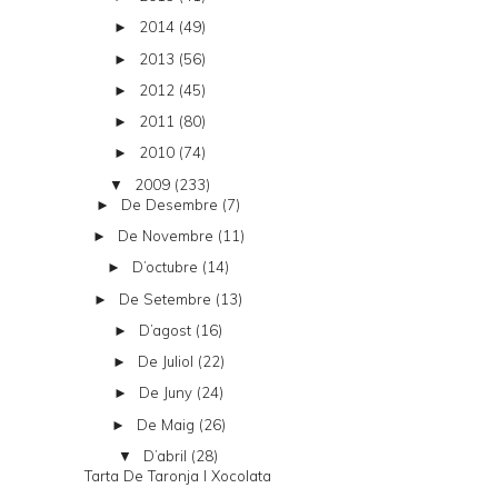
2014
(49)
►
2013
(56)
►
2012
(45)
►
2011
(80)
►
2010
(74)
►
2009
(233)
▼
De Desembre
(7)
►
De Novembre
(11)
►
D’octubre
(14)
►
De Setembre
(13)
►
D’agost
(16)
►
De Juliol
(22)
►
De Juny
(24)
►
De Maig
(26)
►
D’abril
(28)
▼
Tarta De Taronja I Xocolata