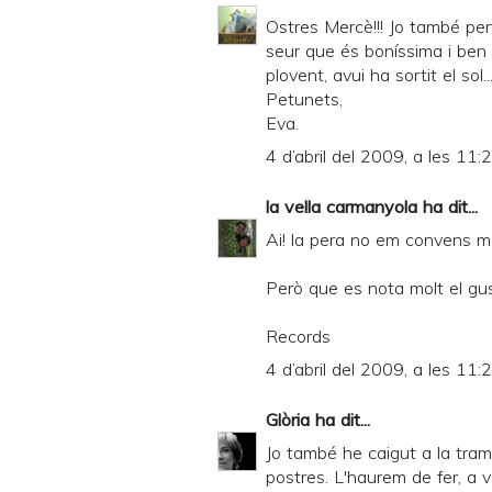
Ostres Mercè!!! Jo també pen
seur que és boníssima i ben 
plovent, avui ha sortit el sol.
Petunets,
Eva.
4 d’abril del 2009, a les 11:
la vella carmanyola
ha dit...
Ai! la pera no em convens m
Però que es nota molt el gus
Records
4 d’abril del 2009, a les 11:
Glòria
ha dit...
Jo també he caigut a la tr
postres. L'haurem de fer, a 