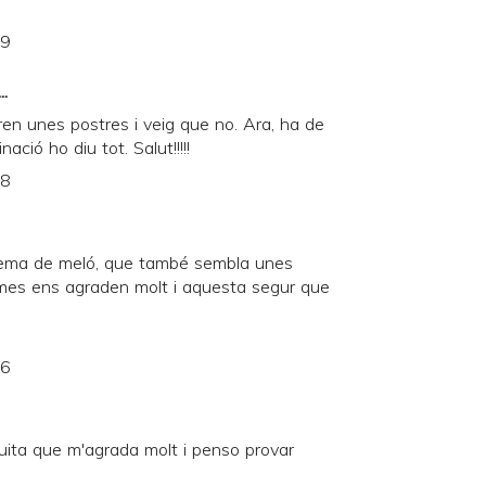
29
..
en unes postres i veig que no. Ara, ha de
ció ho diu tot. Salut!!!!!
28
rema de meló, que també sembla unes
emes ens agraden molt i aquesta segur que
56
uita que m'agrada molt i penso provar