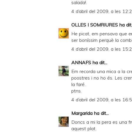
salada!.
4 d’abril del 2009, a les 12:
OLLES I SOMRIURES
ha dit.
He picat, em pensava que er
ser boníssim perquè la combina
4 d’abril del 2009, a les 15:
ANNAFS
ha dit...
Em recorda una mica a la c
poostres i no ho és. Les cr
la faré.
ptns.
4 d’abril del 2009, a les 16:
Margarida
ha dit...
Doncs a mi la pera es una fr
aquest plat.