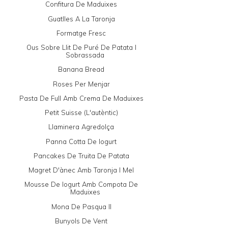
Confitura De Maduixes
Guatlles A La Taronja
Formatge Fresc
Ous Sobre Llit De Puré De Patata I
Sobrassada
Banana Bread
Roses Per Menjar
Pasta De Full Amb Crema De Maduixes
Petit Suisse (l'autèntic)
Llaminera Agredolça
Panna Cotta De Iogurt
Pancakes De Truita De Patata
Magret D'ànec Amb Taronja I Mel
Mousse De Iogurt Amb Compota De
Maduixes
Mona De Pasqua II
Bunyols De Vent