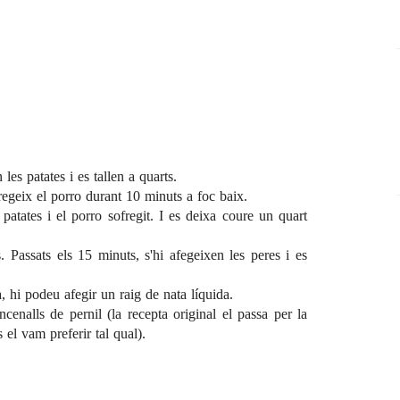
les patates i es tallen a quarts.
regeix el porro durant 10 minuts a foc baix.
 patates i el porro sofregit. I es deixa coure un quart
s. Passats els 15 minuts, s'hi afegeixen les peres i es
a, hi podeu afegir un raig de nata líquida.
cenalls de pernil (la recepta original el passa per la
s el vam preferir tal qual).