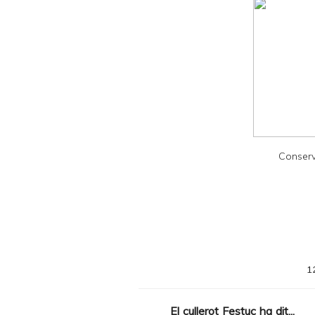
l
y
a
n
d
P
D
F
Conserv
1
El cullerot Festuc
ha dit...