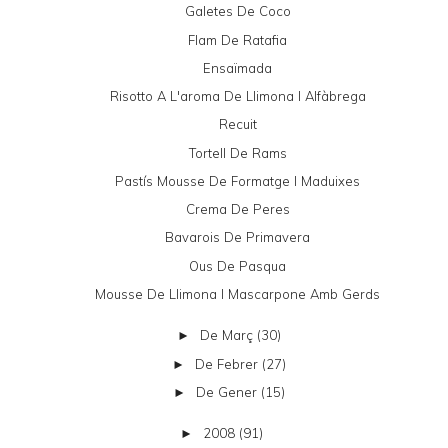
Galetes De Coco
Flam De Ratafia
Ensaïmada
Risotto A L'aroma De Llimona I Alfàbrega
Recuit
Tortell De Rams
Pastís Mousse De Formatge I Maduixes
Crema De Peres
Bavarois De Primavera
Ous De Pasqua
Mousse De Llimona I Mascarpone Amb Gerds
De Març
(30)
►
De Febrer
(27)
►
De Gener
(15)
►
2008
(91)
►