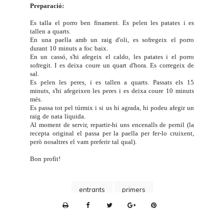
Preparació:
Es talla el porro ben finament. Es pelen les patates i es
tallen a quarts.
En una paella amb un raig d'oli, es sofregeix el porro
durant 10 minuts a foc baix.
En un cassó, s'hi afegeix el caldo, les patates i el porro
sofregit. I es deixa coure un quart d'hora. Es corregeix de
sal.
Es pelen les peres, i es tallen a quarts. Passats els 15
minuts, s'hi afegeixen les peres i es deixa coure 10 minuts
més.
Es passa tot pel túrmix i si us hi agrada, hi podeu afegir un
raig de nata líquida.
Al moment de servir, repartir-hi uns encenalls de pernil (la
recepta original el passa per la paella per fer-lo cruixent,
però nosaltres el vam preferir tal qual).
Bon profit!
entrants
primers
P
r