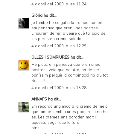
4 d’abril del 2009, a les 11:24
Glòria
ha dit...
Jo també he caigut a la trampa, també
em pensava que eren unes postres.
L'haurem de fer, a veure què tal això de
les peres en crema salada!.
4 d’abril del 2009, a les 12:29
OLLES I SOMRIURES
ha dit...
He picat, em pensava que eren unes
postres i veig que no. Ara, ha de ser
boníssim perquè la combinació ho diu tot.
Salut!!!!!
4 d’abril del 2009, a les 15:28
ANNAFS
ha dit...
Em recorda una mica a la crema de meló,
que també sembla unes poostres i no ho
és. Les cremes ens agraden molt i
aquesta segur que la faré.
ptns.