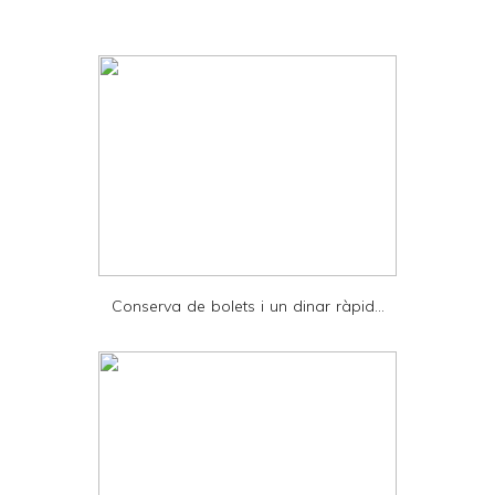
i
n
t
e
r
F
r
i
e
Conserva de bolets i un dinar ràpid...
n
d
l
y
a
n