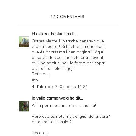
12 COMENTARIS:
El cullerot Festuc
ha dit...
Ostres Mercè!!! Jo també pensava que
era un postre!!! Si tu el recomanes seur
que és boníssima i ben original!!! Aquí
després de casi una setmana plovent,
avui ha sortit el sol...la farem per sopar
d'un dia assolellat! jeje!
Petunets,
Eva.
4 d’abril del 2009, a les 11:21
la vella carmanyola
ha dit...
Ai! la pera no em convens massa!
Però que es nota molt el gust de la pera?
ho queda dissimular?
Records