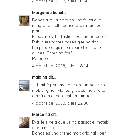
4 d’abril del 2009, a les 16:56
Margarida
ha dit...
Doncs a mi la pera es una fruita que
m'agrada molt i penso provar aquest
plat.
El bavarois, fantàstic! I és que no pares!
Publiques tantes coses que no tinc
temps de seguir-te i veure tot el que
cuines. Com t'ho fas?
Petonets.
4 d’abril del 2009, a les 18:14
maia
ha dit...
Jo tambè pensava que era un postre, es
molt original. Moltes gràcies, ho tinc tot,
demà em quedo amb la familia...
4 d’abril del 2009, a les 22:30
Mercè
ha dit...
Eva, jeje veig que us ha passat el mateix
que a mi! :p
Doncs és una crema molt original i ben