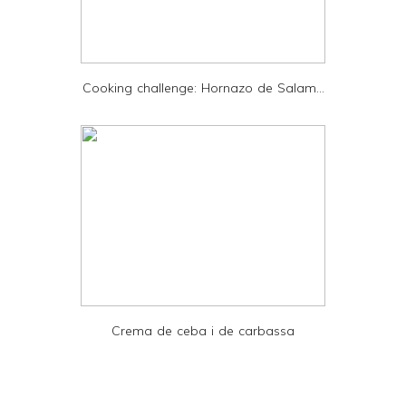
d
P
D
Cooking challenge: Hornazo de Salam...
F
Crema de ceba i de carbassa