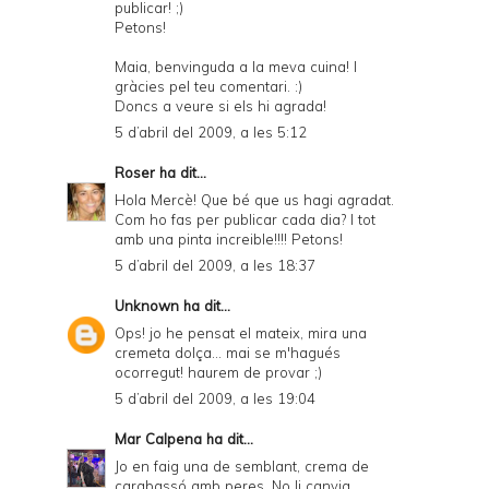
publicar! ;)
Petons!
Maia, benvinguda a la meva cuina! I
gràcies pel teu comentari. :)
Doncs a veure si els hi agrada!
5 d’abril del 2009, a les 5:12
Roser
ha dit...
Hola Mercè! Que bé que us hagi agradat.
Com ho fas per publicar cada dia? I tot
amb una pinta increible!!!! Petons!
5 d’abril del 2009, a les 18:37
Unknown
ha dit...
Ops! jo he pensat el mateix, mira una
cremeta dolça... mai se m'hagués
ocorregut! haurem de provar ;)
5 d’abril del 2009, a les 19:04
Mar Calpena
ha dit...
Jo en faig una de semblant, crema de
carabassó amb peres. No li canvia