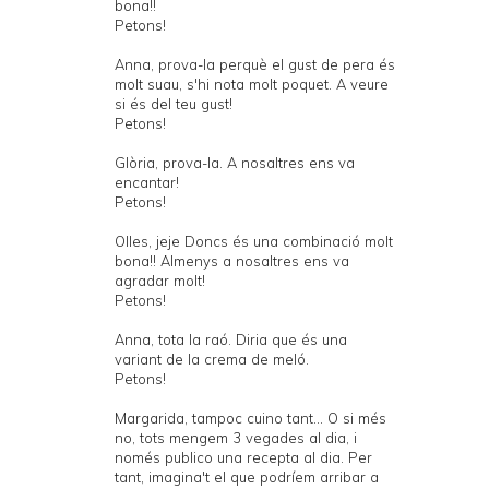
bona!!
Petons!
Anna, prova-la perquè el gust de pera és
molt suau, s'hi nota molt poquet. A veure
si és del teu gust!
Petons!
Glòria, prova-la. A nosaltres ens va
encantar!
Petons!
Olles, jeje Doncs és una combinació molt
bona!! Almenys a nosaltres ens va
agradar molt!
Petons!
Anna, tota la raó. Diria que és una
variant de la crema de meló.
Petons!
Margarida, tampoc cuino tant... O si més
no, tots mengem 3 vegades al dia, i
només publico una recepta al dia. Per
tant, imagina't el que podríem arribar a