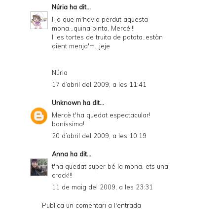
Núria
ha dit...
I jo que m'havia perdut aquesta
mona...quina pinta, Mercé!!!
I les tortes de truita de patata..estàn
dient menja'm...jeje
Núria
17 d’abril del 2009, a les 11:41
Unknown
ha dit...
Mercè t'ha quedat espectacular!
boníssima!
20 d’abril del 2009, a les 10:19
Anna
ha dit...
t'ha quedat super bé la mona, ets una
crack!!!
11 de maig del 2009, a les 23:31
Publica un comentari a l'entrada