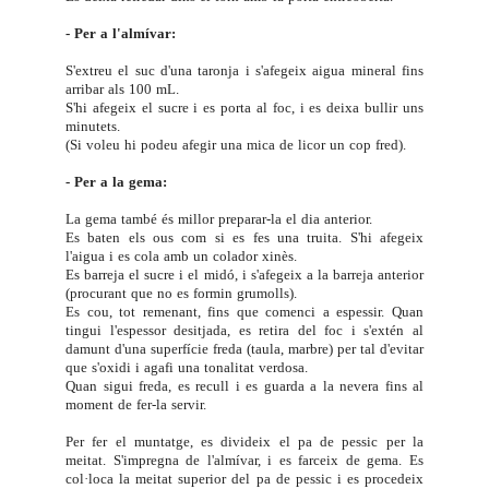
- Per a l'almívar:
S'extreu el suc d'una taronja i s'afegeix aigua mineral fins
arribar als 100 mL.
S'hi afegeix el sucre i es porta al foc, i es deixa bullir uns
minutets.
(Si voleu hi podeu afegir una mica de licor un cop fred).
- Per a la gema:
La gema també és millor preparar-la el dia anterior.
Es baten els ous com si es fes una truita. S'hi afegeix
l'aigua i es cola amb un colador xinès.
Es barreja el sucre i el midó, i s'afegeix a la barreja anterior
(procurant que no es formin grumolls).
Es cou, tot remenant, fins que comenci a espessir. Quan
tingui l'espessor desitjada, es retira del foc i s'extén al
damunt d'una superfície freda (taula, marbre) per tal d'evitar
que s'oxidi i agafi una tonalitat verdosa.
Quan sigui freda, es recull i es guarda a la nevera fins al
moment de fer-la servir.
Per fer el muntatge, es divideix el pa de pessic per la
meitat. S'impregna de l'almívar, i es farceix de gema. Es
col·loca la meitat superior del pa de pessic i es procedeix