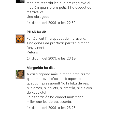
mon em recorda les que em regalava el
meu ávi quan jo era petit. T'ha quedat de
meravella!
Una abraçada
14 d’abril del 2009, a les 22:59
PILAR
ha dit...
Fantàstica! T´ha quedat de maravella.
Tinc ganes de practicar per fer la mona l
´any vinent.
Petons
14 d’abril del 2009, a les 23:18
Margarida
ha dit...
A casa agrada més la mona amb crema
que amb rovell d'ou, però aquesta t'ha
quedat impressionnt! No hi falta de res:
ni plomes, ni pollets, ni ametlla, ni els ous
de xocolata!
La decoració t'ha quedat molt maca,
millor que les de pastisseria.
14 d’abril del 2009, a les 23:25