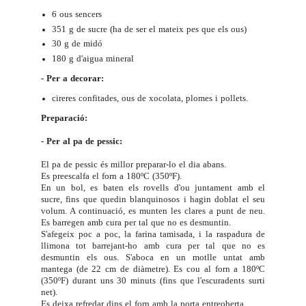
6 ous sencers
351 g de sucre (ha de ser el mateix pes que els ous)
30 g de midó
180 g d'aigua mineral
- Per a decorar:
cireres confitades,
ous de xocolata
, plomes i pollets.
Preparació:
- Per al pa de pessic:
El pa de pessic és millor preparar-lo el dia abans.
Es preescalfa el forn a 180ºC (350ºF).
En un bol, es baten els rovells d'ou juntament amb el
sucre, fins que quedin blanquinosos i hagin doblat el seu
volum. A continuació, es munten les clares a punt de neu.
Es barregen amb cura per tal que no es desmuntin.
S'afegeix poc a poc, la farina tamisada, i la raspadura de
llimona tot barrejant-ho amb cura per tal que no es
desmuntin els ous. S'aboca en un motlle untat amb
mantega (de 22 cm de diàmetre). Es cou al forn a 180ºC
(350ºF) durant uns 30 minuts (fins que l'escuradents surti
net).
Es deixa refredar dins el forn amb la porta entreoberta.