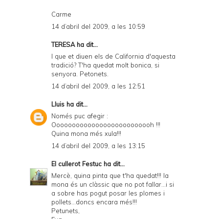
Carme
14 d’abril del 2009, a les 10:59
TERESA
ha dit...
I que et diuen els de California d'aquesta
tradició? T'ha quedat molt bonica, si
senyora. Petonets.
14 d’abril del 2009, a les 12:51
Lluis
ha dit...
Només puc afegir :
Oooooooooooooooooooooooooh !!!
Quina mona més xula!!!
14 d’abril del 2009, a les 13:15
El cullerot Festuc
ha dit...
Mercè, quina pinta que t'ha quedat!!! la
mona és un clàssic que no pot fallar...i si
a sobre has pogut posar les plomes i
pollets...doncs encara més!!!
Petunets,