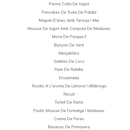
Panna Cotta De Iogurt
Pancakes De Truita De Patata
Magret D'ànec Amb Taronja I Mel
Mousse De Iogurt Amb Compota De Maduixes
Mona De Pasqua II
Bunyols De Vent
Menjablanc
Galetes De Coco
Flam De Ratafia
Ensaïmada
Risotto A L'aroma De Llimona I Alfàbrega
Recuit
Tortell De Rams
Pastís Mousse De Formatge I Maduixes
Crema De Peres
Bavarois De Primavera