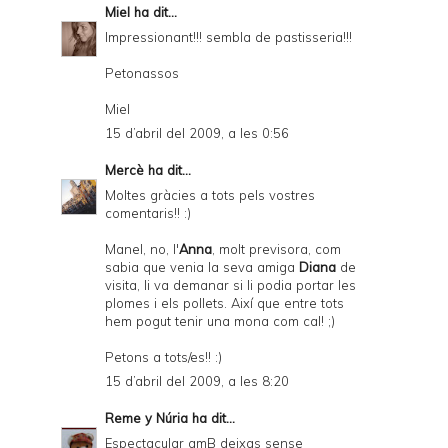
Miel
ha dit...
Impressionant!!! sembla de pastisseria!!!
Petonassos
Miel
15 d’abril del 2009, a les 0:56
Mercè
ha dit...
Moltes gràcies a tots pels vostres
comentaris!! :)
Manel, no, l'
Anna
, molt previsora, com
sabia que venia la seva amiga
Diana
de
visita, li va demanar si li podia portar les
plomes i els pollets. Així que entre tots
hem pogut tenir una mona com cal! ;)
Petons a tots/es!! :)
15 d’abril del 2009, a les 8:20
Reme y Núria
ha dit...
Espectacular amB deixas sense