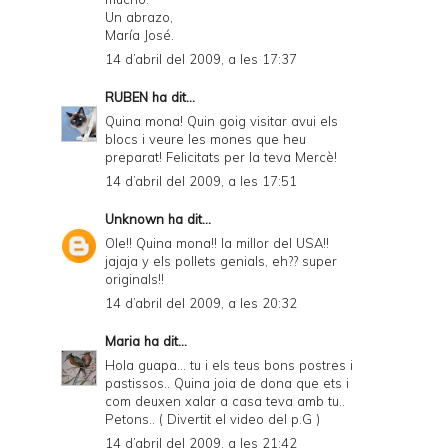
Un abrazo,
María José.
14 d’abril del 2009, a les 17:37
RUBEN
ha dit...
Quina mona! Quin goig visitar avui els
blocs i veure les mones que heu
preparat! Felicitats per la teva Mercè!
14 d’abril del 2009, a les 17:51
Unknown
ha dit...
Ole!! Quina mona!! la millor del USA!!
jajaja y els pollets genials, eh?? super
originals!!
14 d’abril del 2009, a les 20:32
Maria
ha dit...
Hola guapa... tu i els teus bons postres i
pastissos.. Quina joia de dona que ets i
com deuxen xalar a casa teva amb tu..
Petons.. ( Divertit el video del p.G )
14 d’abril del 2009, a les 21:42