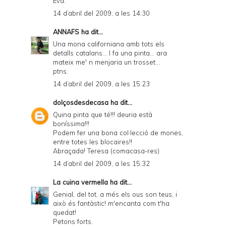
Eva.
14 d’abril del 2009, a les 14:30
ANNAFS
ha dit...
Una mona californiana amb tots els
detalls catalans... I fa una pinta... ara
mateix me' n menjaria un trosset...
ptns.
14 d’abril del 2009, a les 15:23
dolçosdesdecasa
ha dit...
Quina pinta que té!!! deuria està
boníssima!!!
Podem fer una bona col·lecció de mones,
entre totes les blocaires!!
Abraçada! Teresa (comacasa-res)
14 d’abril del 2009, a les 15:32
La cuina vermella
ha dit...
Genial, del tot, a més els ous son teus, i
això és fantàstic! m'encanta com t'ha
quedat!
Petons forts.