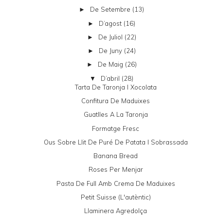
De Setembre
(13)
►
D’agost
(16)
►
De Juliol
(22)
►
De Juny
(24)
►
De Maig
(26)
►
D’abril
(28)
▼
Tarta De Taronja I Xocolata
Confitura De Maduixes
Guatlles A La Taronja
Formatge Fresc
Ous Sobre Llit De Puré De Patata I Sobrassada
Banana Bread
Roses Per Menjar
Pasta De Full Amb Crema De Maduixes
Petit Suisse (l'autèntic)
Llaminera Agredolça