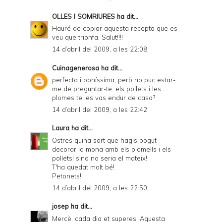
OLLES I SOMRIURES
ha dit...
Hauré de copiar aquesta recepta que es
veu que trionfa. Salut!!!!
14 d’abril del 2009, a les 22:08
Cuinagenerosa
ha dit...
perfecta i boníssima, però no puc estar-
me de preguntar-te: els pollets i les
plomes te les vas endur de casa?
14 d’abril del 2009, a les 22:42
Laura
ha dit...
Ostres quina sort que hagis pogut
decorar la mona amb els plomells i els
pollets! sino no seria el mateix!
T'ha quedat molt bé!
Petonets!
14 d’abril del 2009, a les 22:50
josep
ha dit...
Mercè, cada dia et superes. Aquesta