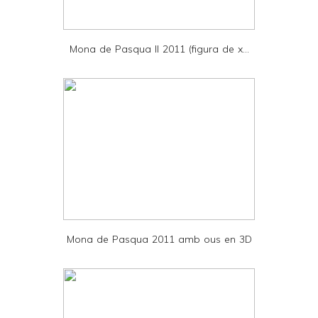
i
e
Mona de Pasqua II 2011 (figura de x...
n
d
l
y
a
n
d
P
D
Mona de Pasqua 2011 amb ous en 3D
F