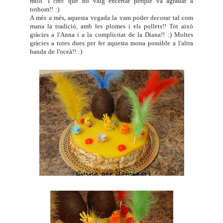
molt. I crec que ho vaig encertar perquè va agradar a
tothom!! :)
A més a més, aquesta vegada la vam poder decorar tal com
mana la tradició, amb les plomes i els pollets!! Tot això
gràcies a l'
Anna
i a la complicitat de la
Diana
!! :) Moltes
gràcies a totes dues per fer aquesta mona possible a l'altra
banda de l'oceà!! :)