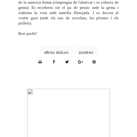
de la mateixa forma (s'impregna de l'almívar i es cobreix de
gema). Es recobreix tot el pa de pessic amb la gema i
s'adorna la vora amb ametlla filetejada. I es decora al
vostre gust (amb els
ous de xocolata
, les plomes i els
pollets).
Bon profit!
altres dolços
postres
P
r
i
n
t
e
r
F
r