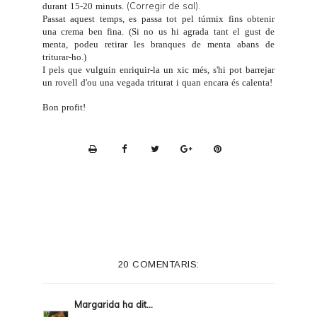
(Corregir de sal).
durant 15-20 minuts.
Passat aquest temps, es passa tot pel túrmix fins obtenir
una crema ben fina. (Si no us hi agrada tant el gust de
menta, podeu retirar les branques de menta abans de
triturar-ho.)
I pels que vulguin enriquir-la un xic més, s'hi pot barrejar
un rovell d'ou una vegada triturat i quan encara és calenta!
Bon profit!
P
r
i
n
t
e
20 COMENTARIS:
r
F
Margarida
ha dit...
r