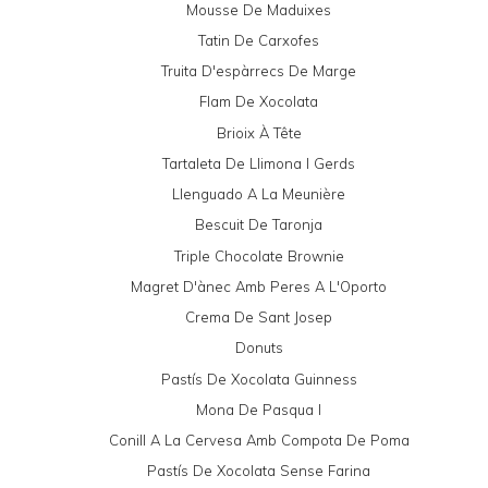
Mousse De Maduixes
Tatin De Carxofes
Truita D'espàrrecs De Marge
Flam De Xocolata
Brioix À Tête
Tartaleta De Llimona I Gerds
Llenguado A La Meunière
Bescuit De Taronja
Triple Chocolate Brownie
Magret D'ànec Amb Peres A L'Oporto
Crema De Sant Josep
Donuts
Pastís De Xocolata Guinness
Mona De Pasqua I
Conill A La Cervesa Amb Compota De Poma
Pastís De Xocolata Sense Farina