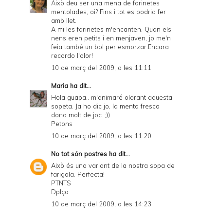
Això deu ser una mena de farinetes
mentolades, oi? Fins i tot es podria fer
i
amb llet.
e
A mi les farinetes m'encanten. Quan els
nens eren petits i en menjaven, jo me'n
n
feia també un bol per esmorzar.Encara
recordo l'olor!
d
10 de març del 2009, a les 11:11
l
Maria
ha dit...
y
Hola guapa.. m'animaré olorant aquesta
a
sopeta. Ja ho dic jo, la menta fresca
dona molt de joc..;))
n
Petons
d
10 de març del 2009, a les 11:20
P
No tot són postres
ha dit...
D
Això és una variant de la nostra sopa de
farigola. Perfecta!
F
PTNTS
Dplça
10 de març del 2009, a les 14:23