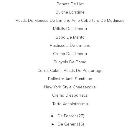
Panets De Llet
Quiche Lorraine
Pastís De Mousse De Llimona Amb Cobertura De Maduixes
Milfulls De Llimona
Sopa De Menta
Pastissets De Llimona
Crema De Llimona
Bunyols De Poma
Carrot Cake - Pastís De Pastanaga
Pollastre Amb Samfaina
New York Style Cheesecake
Crema D'espàrrecs
Tarta Xocolatíssima
De Febrer
(27)
►
De Gener
(15)
►