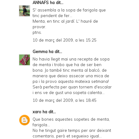
ANNAFS
ha dit...
S' assembla a la sopa de farigola que
tinc pendent de fer...
Menta, en tinc al jardí. L' hauré de
provar.
ptns.
10 de març del 2009, a les 15:25
Gemma
ha dit...
No havia llegit mai una recepta de sopa
de menta i trobo que ha de ser ben
bona. Jo també tinc menta al balcó, de
manera que deixo assecar una mica de
pa i la provo aquesta mateixa setmana!
Serà perfecta per quan tornem d'escalar
i ens ve de gust una sopeta calenta...
10 de març del 2009, a les 18:45
xaro
ha dit...
Que bones aquestes sopetes de menta,
farigola...
No he tingut gaire temps per anr deixant
comentaris, però et segueixo igual...