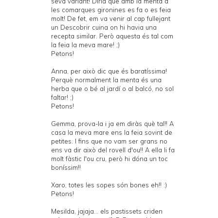
seva variant! Diria que amb la menta a
les comarques gironines es fa o es feia
molt! De fet, em va venir al cap fullejant
un Descobrir cuina on hi havia una
recepta similar. Però aquesta és tal com
la feia la meva mare! ;)
Petons!
Anna, per això dic que és baratíssima!
Perquè normalment la menta és una
herba que o bé al jardí o al balcó, no sol
faltar! ;)
Petons!
Gemma, prova-la i ja em diràs què tal!! A
casa la meva mare ens la feia sovint de
petites. I fins que no vam ser grans no
ens va dir això del rovell d'ou!! A ella li fa
molt fàstic l'ou cru, però hi dóna un toc
boníssim!!
Xaro, totes les sopes són bones eh!! :)
Petons!
Mesilda, jajaja... els pastissets criden