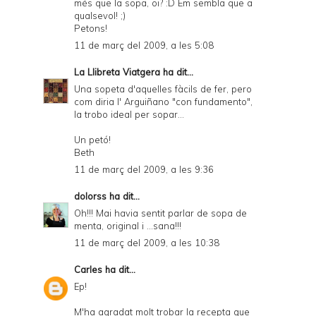
més que la sopa, oi? :D Em sembla que a
qualsevol! ;)
Petons!
11 de març del 2009, a les 5:08
La Llibreta Viatgera
ha dit...
Una sopeta d'aquelles fàcils de fer, pero
com diria l' Arguiñano "con fundamento",
la trobo ideal per sopar...
Un petó!
Beth
11 de març del 2009, a les 9:36
dolorss
ha dit...
Oh!!! Mai havia sentit parlar de sopa de
menta, original i ...sana!!!
11 de març del 2009, a les 10:38
Carles
ha dit...
Ep!
M'ha agradat molt trobar la recepta que