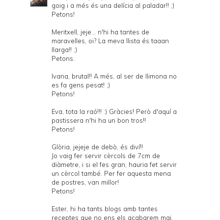
goig i a més és una delícia al paladar!! ;)
Petons!
Meritxell, jeje... n'hi ha tantes de
maravelles, oi? La meva llista és taaan
llarga!! ;)
Petons.
Ivana, brutal!! A més, al ser de llimona no
es fa gens pesat! ;)
Petons!
Eva, tota la raó!!! :) Gràcies! Però d'aquí a
pastissera n'hi ha un bon tros!!
Petons!
Glòria, jejeje de debò, és diví!!
Jo vaig fer servir cèrcols de 7cm de
diàmetre, i si el fes gran, hauria fet servir
un cèrcol també. Per fer aquesta mena
de postres, van millor!
Petons!
Ester, hi ha tants blogs amb tantes
receptes que no ens els acabarem mai,