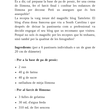
És a dir, cal preparar la base de pa de pessic, fer una crema
de llimona, fer el farcit final i confitar les rodanxes de
llimona per decorar. Però us asseguro que és ben
assequible!
La recepta la vaig treure del magnífic blog
Tartelette
. El
blog d'una dona francesa que viu a South Carolina i que
després de deixar la pastisseria com a professional va
decidir engegar el seu blog que us recomano que visiteu.
Perquè no sols és magnífic per les receptes que hi trobareu,
sinó també per la qualitat de les fotografies!
Ingredients:
(per a 6 pastissets individuals o un de gran de
20 cm de diàmetre)
- Per a la base de pa de pessic:
2 ous
40 g de farina
40 g de sucre
ratlladura de mitja llimona
- Per al farcit de llimona:
3 fulles de gelatina
30 mL d'aigua freda
310 mL de llet sencera