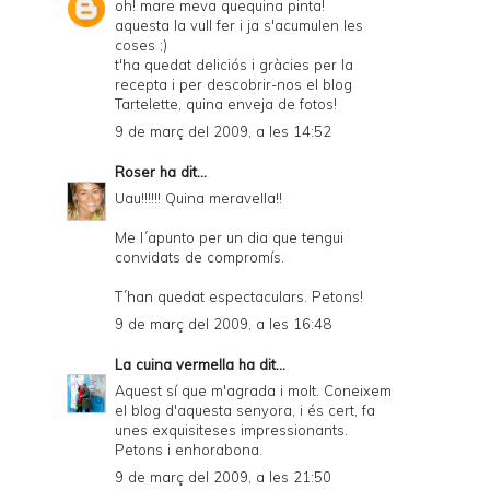
oh! mare meva quequina pinta!
aquesta la vull fer i ja s'acumulen les
coses ;)
t'ha quedat deliciós i gràcies per la
recepta i per descobrir-nos el blog
Tartelette, quina enveja de fotos!
9 de març del 2009, a les 14:52
Roser
ha dit...
Uau!!!!!! Quina meravella!!
Me l´apunto per un dia que tengui
convidats de compromís.
T´han quedat espectaculars. Petons!
9 de març del 2009, a les 16:48
La cuina vermella
ha dit...
Aquest sí que m'agrada i molt. Coneixem
el blog d'aquesta senyora, i és cert, fa
unes exquisiteses impressionants.
Petons i enhorabona.
9 de març del 2009, a les 21:50