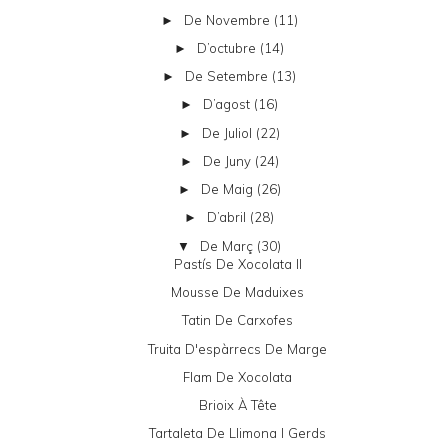
De Novembre
(11)
►
D’octubre
(14)
►
De Setembre
(13)
►
D’agost
(16)
►
De Juliol
(22)
►
De Juny
(24)
►
De Maig
(26)
►
D’abril
(28)
►
De Març
(30)
▼
Pastís De Xocolata II
Mousse De Maduixes
Tatin De Carxofes
Truita D'espàrrecs De Marge
Flam De Xocolata
Brioix À Tête
Tartaleta De Llimona I Gerds