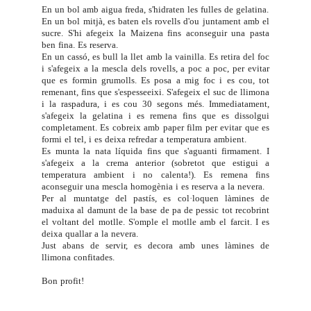
En un bol amb aigua freda, s'hidraten les fulles de gelatina.
En un bol mitjà, es baten els rovells d'ou juntament amb el
sucre. S'hi afegeix la Maizena fins aconseguir una pasta
ben fina. Es reserva.
En un cassó, es bull la llet amb la vainilla. Es retira del foc
i s'afegeix a la mescla dels rovells, a poc a poc, per evitar
que es formin grumolls. Es posa a mig foc i es cou, tot
remenant, fins que s'espesseeixi. S'afegeix el suc de llimona
i la raspadura, i es cou 30 segons més. Immediatament,
s'afegeix la gelatina i es remena fins que es dissolgui
completament. Es cobreix amb paper film per evitar que es
formi el tel, i es deixa refredar a temperatura ambient.
Es munta la nata líquida fins que s'aguanti firmament. I
s'afegeix a la crema anterior (sobretot que estigui a
temperatura ambient i no calenta!). Es remena fins
aconseguir una mescla homogènia i es reserva a la nevera.
Per al muntatge del pastís, es col·loquen làmines de
maduixa al damunt de la base de pa de pessic tot recobrint
el voltant del motlle. S'omple el motlle amb el farcit. I es
deixa quallar a la nevera.
Just abans de servir, es decora amb unes làmines de
llimona confitades.
Bon profit!