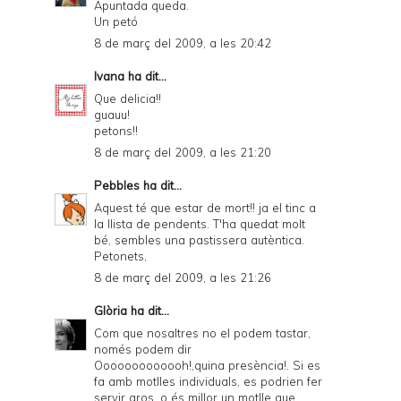
Apuntada queda.
a
Un petó
n
8 de març del 2009, a les 20:42
d
Ivana
ha dit...
P
Que delicia!!
guauu!
D
petons!!
F
8 de març del 2009, a les 21:20
Pebbles
ha dit...
Aquest té que estar de mort!! ja el tinc a
la llista de pendents. T'ha quedat molt
bé, sembles una pastissera autèntica.
Petonets,
8 de març del 2009, a les 21:26
Glòria
ha dit...
Com que nosaltres no el podem tastar,
només podem dir
Ooooooooooooh!,quina presència!. Si es
fa amb motlles individuals, es podrien fer
servir aros, o és millor un motlle que