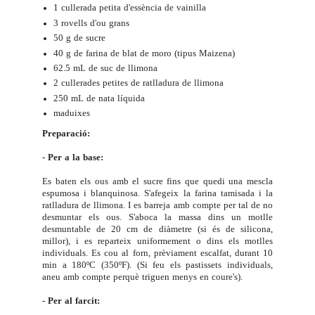
1 cullerada petita d'essència de vainilla
3 rovells d'ou grans
50 g de sucre
40 g de farina de blat de moro (tipus Maizena)
62.5 mL de suc de llimona
2 cullerades petites de ratlladura de llimona
250 mL de nata líquida
maduixes
Preparació:
- Per a la base:
Es baten els ous amb el sucre fins que quedi una mescla
espumosa i blanquinosa. S'afegeix la farina tamisada i la
ratlladura de llimona. I es barreja amb compte per tal de no
desmuntar els ous. S'aboca la massa dins un motlle
desmuntable de 20 cm de diàmetre (si és de silicona,
millor), i es reparteix uniformement o dins els motlles
individuals. Es cou al forn, prèviament escalfat, durant 10
min a 180ºC (350ºF).
(Si feu els pastissets individuals,
aneu amb compte perquè triguen menys en coure's).
- Per al farcit: