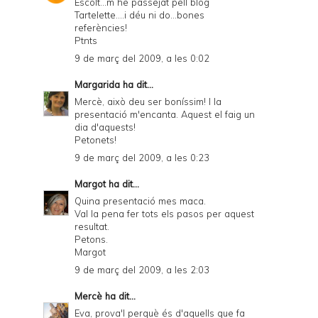
Escolt...m´he passejat pell blog
Tartelette....i déu ni do...bones
referències!
Ptnts
9 de març del 2009, a les 0:02
Margarida
ha dit...
Mercè, això deu ser boníssim! I la
presentació m'encanta. Aquest el faig un
dia d'aquests!
Petonets!
9 de març del 2009, a les 0:23
Margot
ha dit...
Quina presentació mes maca.
Val la pena fer tots els pasos per aquest
resultat.
Petons.
Margot
9 de març del 2009, a les 2:03
Mercè
ha dit...
Eva, prova'l perquè és d'aquells que fa