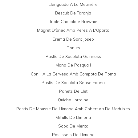
Llenguado A La Meunière
Bescuit De Taronja
Triple Chocolate Brownie
Magret D'ànec Amb Peres A L'Oporto
Crema De Sant Josep
Donuts
Pastís De Xocolata Guinness
Mona De Pasqua I
Conill A La Cervesa Amb Compota De Poma
Pastís De Xocolata Sense Farina
Panets De Llet
Quiche Lorraine
Pastís De Mousse De Llimona Amb Cobertura De Maduixes
Milfulls De Llimona
Sopa De Menta
Pastissets De Llimona