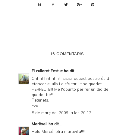
P
r
i
n
t
e
16 COMENTARIS:
r
F
El cullerot Festuc
ha dit...
r
Ohhhhhhhhhh!!! sisisi, aquest postre és d
etancar el ulls i disfrutar!!! t'ha quedat
i
PERFECTE!!! Me l'apunto per fer un dia de
e
quedar bé!!!
Petunets,
n
Eva.
d
8 de març del 2009, a les 20:17
l
Meritxell
ha dit...
y
Hola Mercé, otra maravilla!!!!