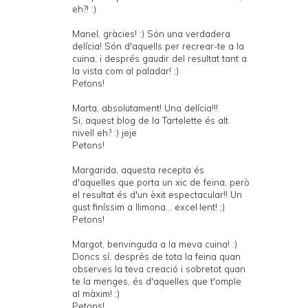
eh?! :)
Manel, gràcies! :) Són una verdadera
delícia! Són d'aquells per recrear-te a la
cuina, i després gaudir del resultat tant a
la vista com al paladar! ;)
Petons!
Marta, absolutament! Una delícia!!!
Si, aquest blog de la Tartelette és alt
nivell eh? :) jeje
Petons!
Margarida, aquesta recepta és
d'aquelles que porta un xic de feina, però
el resultat és d'un èxit espectacular!! Un
gust finíssim a llimona... excel·lent! ;)
Petons!
Margot, benvinguda a la meva cuina! :)
Doncs sí, després de tota la feina quan
observes la teva creació i sobretot quan
te la menges, és d'aquelles que t'omple
al màxim! ;)
Petons!