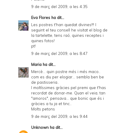
9 de març del 2009, a les 4:35
Eva Flores
ha dit...
Les postres t'han quedat divines!!! I
seguint el teu consell he visitat el blog de
la tartelette, tens raó, quines receptes i
quines fotos!
pt!
9 de març del 2009, a les 8:47
Maria
ha dit...
Mercè... quin postre més i més maco..
com es diu per elogiar... sembla ben be
de pastisseria..
I moltíssimes gràcies pel premi que t'has
recordat de donar-me. Quan el veia, tan
"amoros", pensava... que bonic que és i
gràcies a tu ja et tinc..
Molts petons
9 de març del 2009, a les 9:44
Unknown
ha dit...