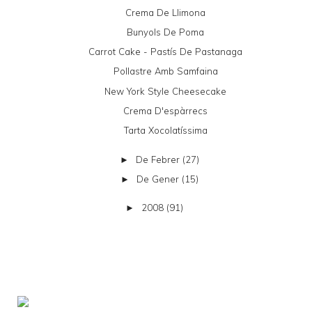
Crema De Llimona
Bunyols De Poma
Carrot Cake - Pastís De Pastanaga
Pollastre Amb Samfaina
New York Style Cheesecake
Crema D'espàrrecs
Tarta Xocolatíssima
De Febrer
(27)
►
De Gener
(15)
►
2008
(91)
►