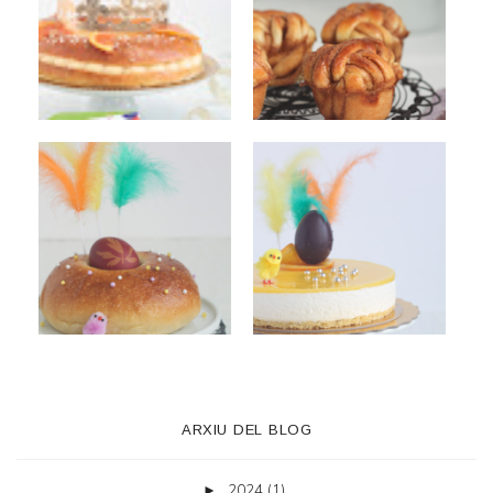
ARXIU DEL BLOG
2024
(1)
►