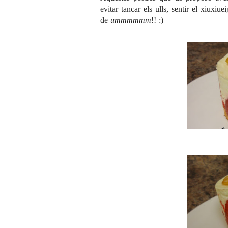
evitar tancar els ulls, sentir el xiuxi
de
ummmmmm
!! :)