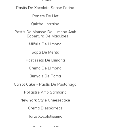
Pastís De Xocolata Sense Farina
Panets De Llet
Quiche Lorraine
Pastís De Mousse De Llimona Amb
Cobertura De Maduixes
Milfulls De Llimona
Sopa De Menta
Pastissets De Llimona
Crema De Llimona
Bunyols De Poma
Carrot Cake - Pastís De Pastanaga
Pollastre Amb Samfaina
New York Style Cheesecake
Crema D'espàrrecs
Tarta Xocolatíssima