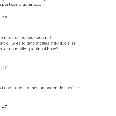
 pastissera autèntica.
1:26
dem tastar, només podem dir
ia!. Si es fa amb motlles individuals, es
millor un motlle que tingui base?.
1:27
i apetitotos..i a més no parem de conèixer
1:47