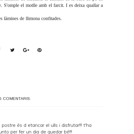
le. S'omple el motlle amb el farcit. I es deixa quallar a
es làmines de llimona confitades.
6 COMENTARIS:
postre és d etancar el ulls i disfrutar!!! t'ha
to per fer un dia de quedar bé!!!