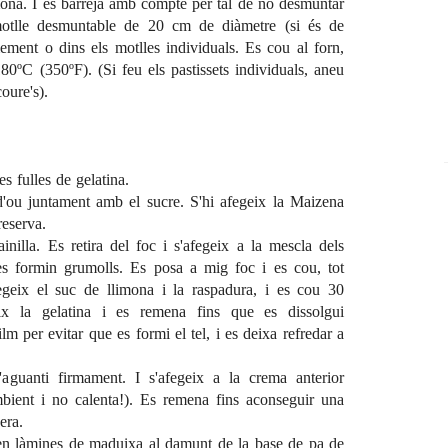
limona. I es barreja amb compte per tal de no desmuntar
otlle desmuntable de 20 cm de diàmetre (si és de
rmement o dins els motlles individuals. Es cou al forn,
180ºC (350ºF).
(Si feu els pastissets individuals, aneu
oure's).
s fulles de gelatina.
 d'ou juntament amb el sucre. S'hi afegeix la Maizena
reserva.
inilla. Es retira del foc i s'afegeix a la mescla dels
es formin grumolls. Es posa a mig foc i es cou, tot
fegeix el suc de llimona i la raspadura, i es cou 30
ix la gelatina i es remena fins que es dissolgui
 per evitar que es formi el tel, i es deixa refredar a
aguanti firmament. I s'afegeix a la crema anterior
mbient i no calenta!). Es remena fins aconseguir una
era.
quen làmines de maduixa al damunt de la base de pa de