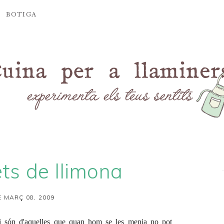
BOTIGA
ts de llimona
 MARÇ 08, 2009
i són d'aquelles que quan hom se les menja no pot