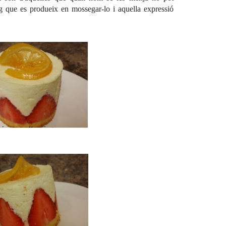
ueig que es produeix en mossegar-lo i aquella expressió