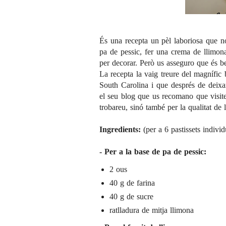
És una recepta un pèl laboriosa que no
pa de pessic, fer una crema de llimona,
per decorar. Però us asseguro que és b
La recepta la vaig treure del magnífic
South Carolina i que després de deixar
el seu blog que us recomano que visite
trobareu, sinó també per la qualitat de l
Ingredients:
(per a 6 pastissets indivi
- Per a la base de pa de pessic:
2 ous
40 g de farina
40 g de sucre
ratlladura de mitja llimona