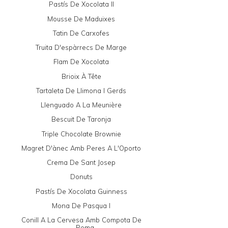
Pastís De Xocolata II
Mousse De Maduixes
Tatin De Carxofes
Truita D'espàrrecs De Marge
Flam De Xocolata
Brioix À Tête
Tartaleta De Llimona I Gerds
Llenguado A La Meunière
Bescuit De Taronja
Triple Chocolate Brownie
Magret D'ànec Amb Peres A L'Oporto
Crema De Sant Josep
Donuts
Pastís De Xocolata Guinness
Mona De Pasqua I
Conill A La Cervesa Amb Compota De
Poma