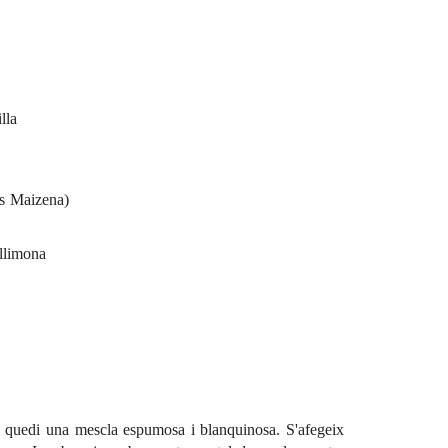
lla
us Maizena)
 llimona
e quedi una mescla espumosa i blanquinosa. S'afegeix