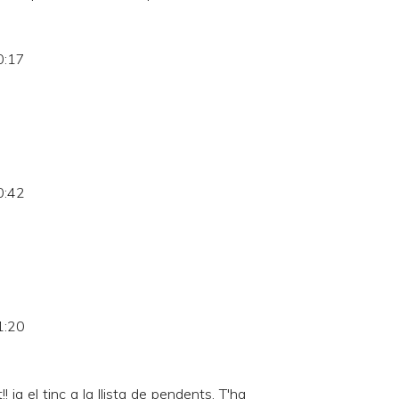
0:17
0:42
1:20
 ja el tinc a la llista de pendents. T'ha