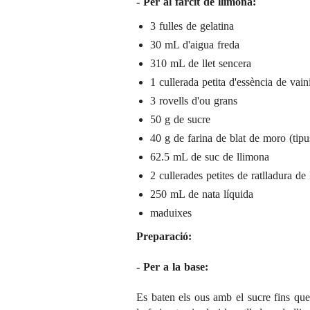
- Per al farcit de llimona:
3 fulles de gelatina
30 mL d'aigua freda
310 mL de llet sencera
1 cullerada petita d'essència de vaini
3 rovells d'ou grans
50 g de sucre
40 g de farina de blat de moro (tip
62.5 mL de suc de llimona
2 cullerades petites de ratlladura de
250 mL de nata líquida
maduixes
Preparació:
- Per a la base:
Es baten els ous amb el sucre fins qu