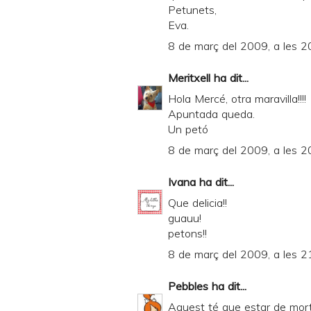
Petunets,
e
Eva.
n
8 de març del 2009, a les 2
d
l
Meritxell
ha dit...
y
Hola Mercé, otra maravilla!!!!
Apuntada queda.
a
Un petó
n
8 de març del 2009, a les 2
d
P
Ivana
ha dit...
D
Que delicia!!
guauu!
F
petons!!
8 de març del 2009, a les 2
Pebbles
ha dit...
Aquest té que estar de mort!!