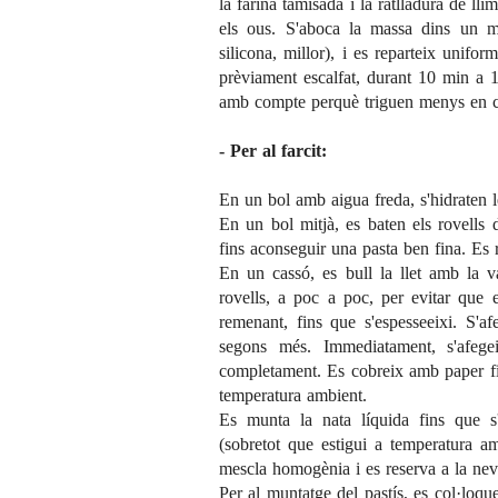
la farina tamisada i la ratlladura de l
els ous. S'aboca la massa dins un m
silicona, millor), i es reparteix unifo
prèviament escalfat, durant 10 min a 
amb compte perquè triguen menys en c
- Per al farcit:
En un bol amb aigua freda, s'hidraten le
En un bol mitjà, es baten els rovells
fins aconseguir una pasta ben fina. Es 
En un cassó, es bull la llet amb la va
rovells, a poc a poc, per evitar que 
remenant, fins que s'espesseeixi. S'a
segons més. Immediatament, s'afege
completament. Es cobreix amb paper film
temperatura ambient.
Es munta la nata líquida fins que s'
(sobretot que estigui a temperatura a
mescla homogènia i es reserva a la nev
Per al muntatge del pastís, es col·lo