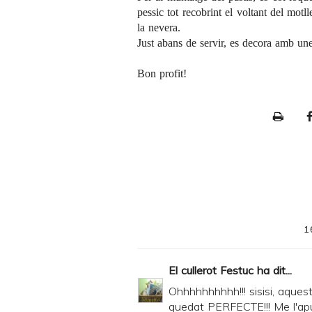
pessic tot recobrint el voltant del motl
la nevera.
Just abans de servir, es decora amb un
Bon profit!
P
r
i
n
t
e
1
r
F
El cullerot Festuc
ha dit...
r
Ohhhhhhhhhh!!! sisisi, aquest 
i
quedat PERFECTE!!! Me l'apun