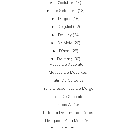
D’octubre
(14)
►
De Setembre
(13)
►
D’agost
(16)
►
De Juliol
(22)
►
De Juny
(24)
►
De Maig
(26)
►
D’abril
(28)
►
De Març
(30)
▼
Pastís De Xocolata II
Mousse De Maduixes
Tatin De Carxofes
Truita D'espàrrecs De Marge
Flam De Xocolata
Brioix À Tête
Tartaleta De Llimona I Gerds
Llenguado A La Meunière