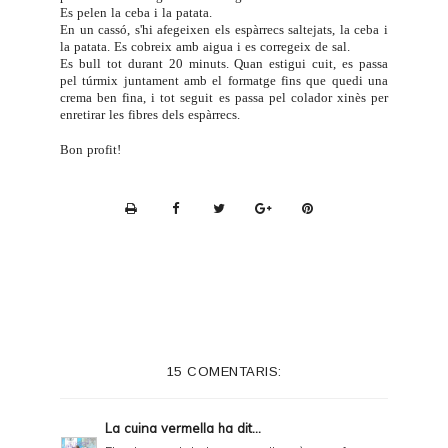
Es pelen la ceba i la patata.
En un cassó, s'hi afegeixen els espàrrecs saltejats, la ceba i
la patata. Es cobreix amb aigua i es corregeix de sal.
Es bull tot durant 20 minuts. Quan estigui cuit, es passa
pel túrmix juntament amb el formatge fins que quedi una
crema ben fina, i tot seguit es passa pel colador xinès per
enretirar les fibres dels espàrrecs.
Bon profit!
P
r
i
n
t
e
15 COMENTARIS:
r
F
La cuina vermella
ha dit...
r