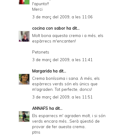
l'apunto!!
Merci
3 de març del 2009, a les 11:06
cocina con sabor
ha dit...
Molt bona aquesta crema i a més, els
espàrrecs m'encanten!
Petonets
3 de març del 2009, a les 11:41
Margarida
ha dit...
Crema boníssima i sana. A més, els
espàrrecs verds són els únics que
m'agraden. Tot perfecte, doncs!
3 de març del 2009, a les 11:51
ANNAFS
ha dit...
Els esparrecs m' agraden molt, i si són
verds encara més...Serà qüestió de
provar de fer auesta crema..
ptns