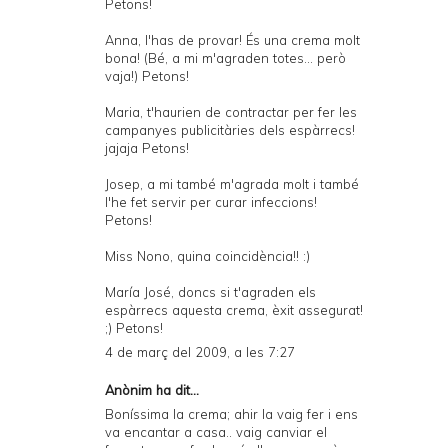
Petons!
Anna, l'has de provar! És una crema molt
bona! (Bé, a mi m'agraden totes... però
vaja!) Petons!
Maria, t'haurien de contractar per fer les
campanyes publicitàries dels espàrrecs!
jajaja Petons!
Josep, a mi també m'agrada molt i també
l'he fet servir per curar infeccions!
Petons!
Miss Nono, quina coincidència!! :)
María José, doncs si t'agraden els
espàrrecs aquesta crema, èxit assegurat!
;) Petons!
4 de març del 2009, a les 7:27
Anònim ha dit...
Boníssima la crema; ahir la vaig fer i ens
va encantar a casa.. vaig canviar el