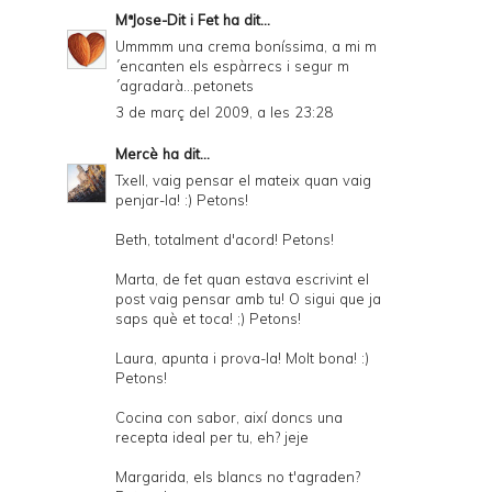
MªJose-Dit i Fet
ha dit...
Ummmm una crema boníssima, a mi m
´encanten els espàrrecs i segur m
´agradarà...petonets
3 de març del 2009, a les 23:28
Mercè
ha dit...
Txell, vaig pensar el mateix quan vaig
penjar-la! :) Petons!
Beth, totalment d'acord! Petons!
Marta, de fet quan estava escrivint el
post vaig pensar amb tu! O sigui que ja
saps què et toca! ;) Petons!
Laura, apunta i prova-la! Molt bona! :)
Petons!
Cocina con sabor, així doncs una
recepta ideal per tu, eh? jeje
Margarida, els blancs no t'agraden?