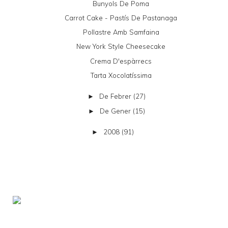
Bunyols De Poma
Carrot Cake - Pastís De Pastanaga
Pollastre Amb Samfaina
New York Style Cheesecake
Crema D'espàrrecs
Tarta Xocolatíssima
De Febrer
(27)
►
De Gener
(15)
►
2008
(91)
►