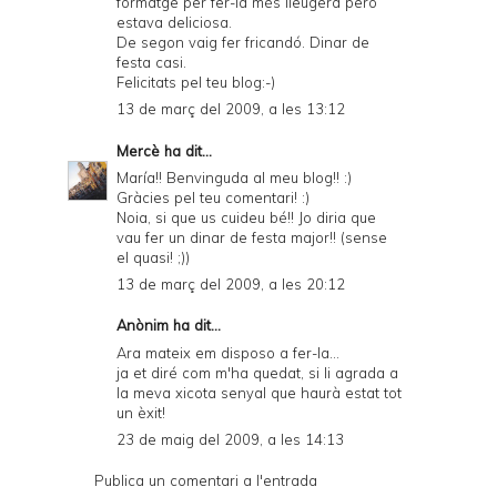
formatge per fer-la més lleugera però
estava deliciosa.
De segon vaig fer fricandó. Dinar de
festa casi.
Felicitats pel teu blog:-)
13 de març del 2009, a les 13:12
Mercè
ha dit...
María!! Benvinguda al meu blog!! :)
Gràcies pel teu comentari! :)
Noia, si que us cuideu bé!! Jo diria que
vau fer un dinar de festa major!! (sense
el quasi! ;))
13 de març del 2009, a les 20:12
Anònim ha dit...
Ara mateix em disposo a fer-la...
ja et diré com m'ha quedat, si li agrada a
la meva xicota senyal que haurà estat tot
un èxit!
23 de maig del 2009, a les 14:13
Publica un comentari a l'entrada