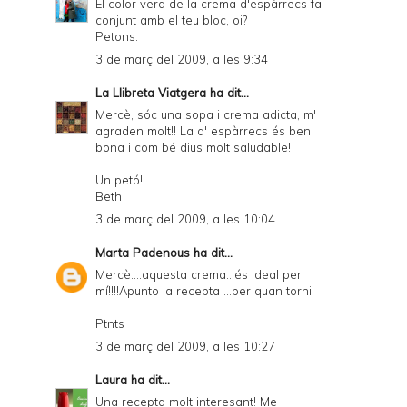
El color verd de la crema d'espàrrecs fa
conjunt amb el teu bloc, oi?
i
Petons.
e
3 de març del 2009, a les 9:34
n
La Llibreta Viatgera
ha dit...
d
Mercè, sóc una sopa i crema adicta, m'
agraden molt!! La d' espàrrecs és ben
l
bona i com bé dius molt saludable!
y
Un petó!
a
Beth
n
3 de març del 2009, a les 10:04
d
Marta Padenous
ha dit...
P
Mercè....aquesta crema...és ideal per
mí!!!!Apunto la recepta ...per quan torni!
D
Ptnts
F
3 de març del 2009, a les 10:27
Laura
ha dit...
Una recepta molt interesant! Me