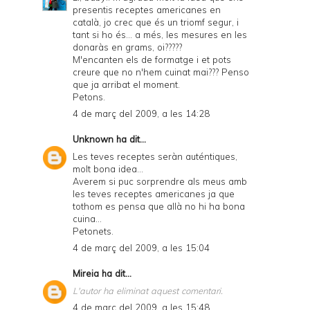
presentis receptes americanes en
català, jo crec que és un triomf segur, i
tant si ho és... a més, les mesures en les
donaràs en grams, oi?????
M'encanten els de formatge i et pots
creure que no n'hem cuinat mai??? Penso
que ja arribat el moment.
Petons.
4 de març del 2009, a les 14:28
Unknown
ha dit...
Les teves receptes seràn auténtiques,
molt bona idea...
Averem si puc sorprendre als meus amb
les teves receptes americanes ja que
tothom es pensa que allà no hi ha bona
cuina...
Petonets.
4 de març del 2009, a les 15:04
Mireia
ha dit...
L'autor ha eliminat aquest comentari.
4 de març del 2009, a les 15:48