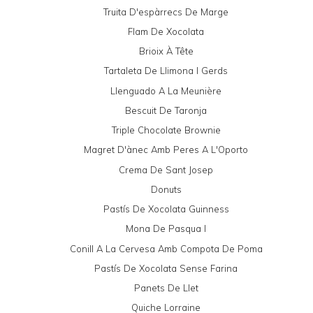
Truita D'espàrrecs De Marge
Flam De Xocolata
Brioix À Tête
Tartaleta De Llimona I Gerds
Llenguado A La Meunière
Bescuit De Taronja
Triple Chocolate Brownie
Magret D'ànec Amb Peres A L'Oporto
Crema De Sant Josep
Donuts
Pastís De Xocolata Guinness
Mona De Pasqua I
Conill A La Cervesa Amb Compota De Poma
Pastís De Xocolata Sense Farina
Panets De Llet
Quiche Lorraine