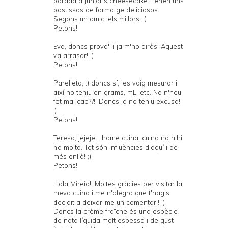
parada a
Junior's cheesecake
. Tenen uns
pastissos de formatge deliciosos.
Segons un amic, els millors! ;)
Petons!
Eva, doncs prova'l i ja m'ho diràs! Aquest
va arrasar! ;)
Petons!
Parelleta, :) doncs sí, les vaig mesurar i
així ho teniu en grams, mL, etc. No n'heu
fet mai cap??!! Doncs ja no teniu excusa!!
;)
Petons!
Teresa, jejeje... home cuina, cuina no n'hi
ha molta. Tot són influències d'aquí i de
més enllà! ;)
Petons!
Hola Mireia!! Moltes gràcies per visitar la
meva cuina i me n'alegro que t'hagis
decidit a deixar-me un comentari! :)
Doncs la crème fraîche és una espècie
de nata líquida molt espessa i de gust