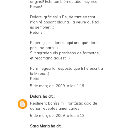
original! Esta también estaba muy rica!
Besos!
Dolors, gràcies! :) Bé, de tant en tant
n'aniré posant alguna... a veure què tal
us semblen. ;)
Petons!
Ruben, jeje... doncs aquí una que dorm
poc i no para! ;)
Si t'agraden els pastissos de formatge,
et recomano aquest! ;)
Nuni, llegeix la resposta que li he escrit a
la Mireia. ;)
Petons!
5 de març del 2009, a les 1:19
Dolors
ha dit...
Realment boníssim! I fantàstic això de
donar receptes americanes.
5 de març del 2009, a les 5:12
Sara Maria
ha dit...