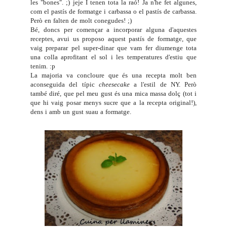
les "bones". ;) jeje I tenen tota la raó! Ja n'he fet algunes,
com el
pastís de formatge i carbassa
o el
p
astís de carbassa
.
Però en falten de molt conegudes! ;)
Bé, doncs per començar a incorporar alguna d'aquestes
receptes, avui us proposo aquest pastís de formatge, que
vaig preparar pel super-dinar que vam fer diumenge tota
una colla aprofitant el sol i les temperatures d'estiu que
tenim. :p
La majoria va concloure que és una recepta molt ben
aconseguida del típic
cheesecake
a l'estil de NY. Però
també diré, que pel meu gust és una mica massa dolç (tot i
que hi vaig posar menys sucre que a la recepta original!),
dens i amb un gust suau a formatge.