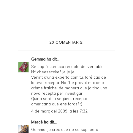
r
i
n
t
e
20 COMENTARIS:
r
F
Gemma
ha dit...
r
Se sap l'autèntica recepta del veritable
NY cheesecake? Je je je...
i
Venint d'una experta com tu, faré cas de
e
la teva recepta. No l'he provat mai amb
crème fraîche, de manera que ja tinc una
n
nova recepta per investigar.
Quina serà la següent recepta
d
americana que ens faràs? :)
l
4 de març del 2009, a les 7:32
y
Mercè
ha dit...
a
Gemma, jo crec que no se sap, però