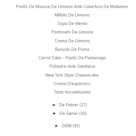
Pastís De Mousse De Llimona Amb Cobertura De Maduixes
Milfulls De Llimona
Sopa De Menta
Pastissets De Llimona
Crema De Llimona
Bunyols De Poma
Carrot Cake - Pastís De Pastanaga
Pollastre Amb Samfaina
New York Style Cheesecake
Crema D'espàrrecs
Tarta Xocolatíssima
De Febrer
(27)
►
De Gener
(15)
►
2008
(91)
►