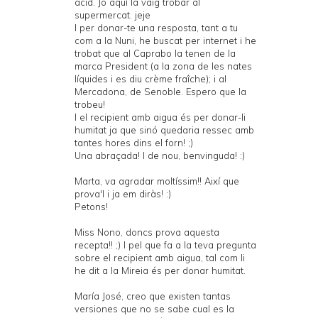
àcid. Jo aquí la vaig trobar al
supermercat. jeje
I per donar-te una resposta, tant a tu
com a la Nuni, he buscat per internet i he
trobat que al Caprabo la tenen de la
marca President (a la zona de les nates
líquides i es diu crème fraîche); i al
Mercadona, de Senoble. Espero que la
trobeu!
I el recipient amb aigua és per donar-li
humitat ja que sinó quedaria ressec amb
tantes hores dins el forn! ;)
Una abraçada! I de nou, benvinguda! :)
Marta, va agradar moltíssim!! Així que
prova'l i ja em diràs! :)
Petons!
Miss Nono, doncs prova aquesta
recepta!! ;) I pel que fa a la teva pregunta
sobre el recipient amb aigua, tal com li
he dit a la Mireia és per donar humitat.
María José, creo que existen tantas
versiones que no se sabe cual es la