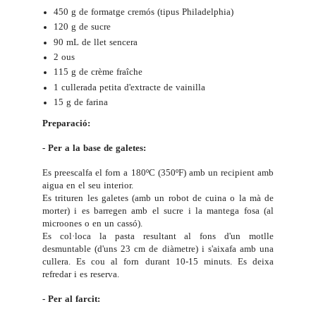
450 g de formatge cremós (tipus Philadelphia)
120 g de sucre
90 mL de llet sencera
2 ous
115 g de crème fraîche
1 cullerada petita d'extracte de vainilla
15 g de farina
Preparació:
- Per a la base de galetes:
Es preescalfa el forn a 180ºC (350ºF) amb un recipient amb
aigua en el seu interior.
Es trituren les galetes (amb un robot de cuina o la mà de
morter) i es barregen amb el sucre i la mantega fosa (al
microones o en un cassó).
Es col·loca la pasta resultant al fons d'un motlle
desmuntable (d'uns 23 cm de diàmetre) i s'aixafa amb una
cullera. Es cou al forn durant 10-15 minuts. Es deixa
refredar i es reserva.
- Per al farcit: