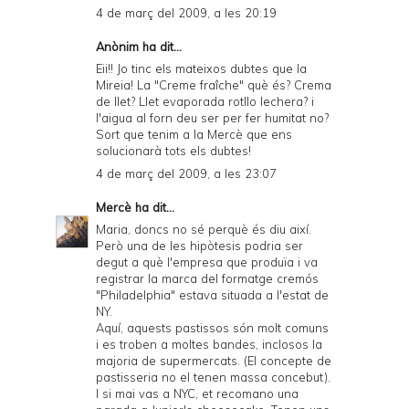
4 de març del 2009, a les 20:19
Anònim ha dit...
Eii!! Jo tinc els mateixos dubtes que la
Mireia! La "Creme fraîche" què és? Crema
de llet? Llet evaporada rotllo lechera? i
l'aigua al forn deu ser per fer humitat no?
Sort que tenim a la Mercè que ens
solucionarà tots els dubtes!
4 de març del 2009, a les 23:07
Mercè
ha dit...
Maria, doncs no sé perquè és diu així.
Però una de les hipòtesis podria ser
degut a què l'empresa que produïa i va
registrar la marca del formatge cremós
"Philadelphia" estava situada a l'estat de
NY.
Aquí, aquests pastissos són molt comuns
i es troben a moltes bandes, inclosos la
majoria de supermercats. (El concepte de
pastisseria no el tenen massa concebut).
I si mai vas a NYC, et recomano una