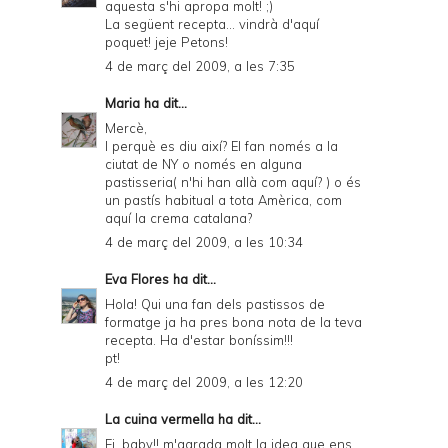
aquesta s'hi apropa molt! ;)
n
La següent recepta... vindrà d'aquí
d
poquet! jeje Petons!
4 de març del 2009, a les 7:35
P
D
Maria
ha dit...
Mercè,
F
I perquè es diu així? El fan només a la
ciutat de NY o només en alguna
pastisseria( n'hi han allà com aquí? ) o és
un pastís habitual a tota Amèrica, com
aquí la crema catalana?
4 de març del 2009, a les 10:34
Eva Flores
ha dit...
Hola! Qui una fan dels pastissos de
formatge ja ha pres bona nota de la teva
recepta. Ha d'estar boníssim!!!
pt!
4 de març del 2009, a les 12:20
La cuina vermella
ha dit...
Ei, baby!! m'agrada molt la idea que ens