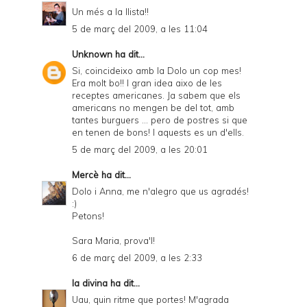
Un més a la llista!!
5 de març del 2009, a les 11:04
Unknown
ha dit...
Si, coincideixo amb la Dolo un cop mes!
Era molt bo!! I gran idea aixo de les
receptes americanes. Ja sabem que els
americans no mengen be del tot, amb
tantes burguers ... pero de postres si que
en tenen de bons! I aquests es un d'ells.
5 de març del 2009, a les 20:01
Mercè
ha dit...
Dolo i Anna, me n'alegro que us agradés!
:)
Petons!
Sara Maria, prova'l!
6 de març del 2009, a les 2:33
la divina
ha dit...
Uau, quin ritme que portes! M'agrada