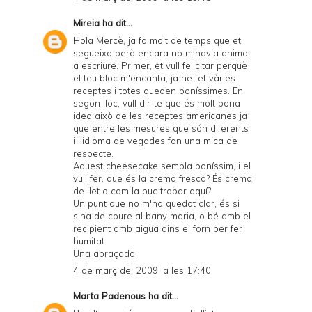
Mireia
ha dit...
Hola Mercè, ja fa molt de temps que et
segueixo però encara no m'havia animat
a escriure. Primer, et vull felicitar perquè
el teu bloc m'encanta, ja he fet vàries
receptes i totes queden boníssimes. En
segon lloc, vull dir-te que és molt bona
idea això de les receptes americanes ja
que entre les mesures que són diferents
i l'idioma de vegades fan una mica de
respecte.
Aquest cheesecake sembla boníssim, i el
vull fer, que és la crema fresca? És crema
de llet o com la puc trobar aquí?
Un punt que no m'ha quedat clar, és si
s'ha de coure al bany maria, o bé amb el
recipient amb aigua dins el forn per fer
humitat
Una abraçada
4 de març del 2009, a les 17:40
Marta Padenous
ha dit...