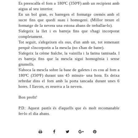
Es preescalfa el forn a 180ºC (350ºF) amb un recipient amb
aigua al seu interior.
En un bol gran, es barregen el formatge cremós amb el
sucre fins que quedi suau i homogeni. (Millor treure el
formatge de la nevera una estona abans de treballar-lo).
S'afegeix la llet i es barreja fins que s'hagi incorporat
completament.
Tot seguit, s'afegeixen els ous, d'un amb un, tot remenant
perquè s'incorporin a la mescla (no s'han de batre).
S'afegeix la crème fraîche, la vainilla i la farina tamisada. I
es barreja fins que la mescla sigui homogènia i sense
grumolls.
S'aboca la mescla sobre la base de galetes i es cou al forn a
180ºC (350ºF) durant uns 45 minuts- una hora. Es deixa
refredar dins el forn amb la porta tancada durant unes 6
hores. I llavors, es reserva a la nevera.
Bon profit!
P.D.: Aquest pastís és d'aquells que és molt recomanable
fer-lo el dia abans.
P