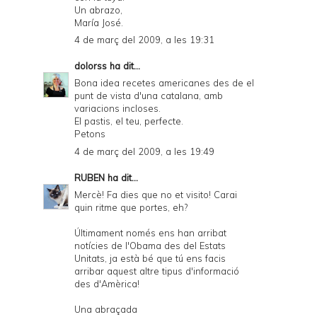
Un abrazo,
María José.
4 de març del 2009, a les 19:31
dolorss
ha dit...
Bona idea recetes americanes des de el
punt de vista d'una catalana, amb
variacions incloses.
El pastis, el teu, perfecte.
Petons
4 de març del 2009, a les 19:49
RUBEN
ha dit...
Mercè! Fa dies que no et visito! Carai
quin ritme que portes, eh?
Últimament només ens han arribat
notícies de l'Obama des del Estats
Unitats, ja està bé que tú ens facis
arribar aquest altre tipus d'informació
des d'Amèrica!
Una abraçada