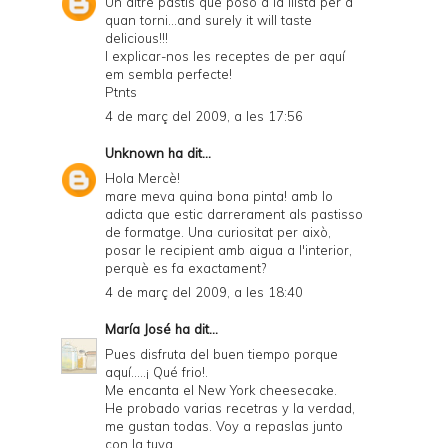
Un altre pastís que poso a la llista per a
quan torni...and surely it will taste
delicious!!!
I explicar-nos les receptes de per aquí
em sembla perfecte!
Ptnts
4 de març del 2009, a les 17:56
Unknown
ha dit...
Hola Mercè!
mare meva quina bona pinta! amb lo
adicta que estic darrerament als pastisso
de formatge. Una curiositat per això,
posar le recipient amb aigua a l'interior,
perquè es fa exactament?
4 de març del 2009, a les 18:40
María José
ha dit...
Pues disfruta del buen tiempo porque
aquí.....¡ Qué frio!.
Me encanta el New York cheesecake.
He probado varias recetras y la verdad,
me gustan todas. Voy a repaslas junto
con la tuya.