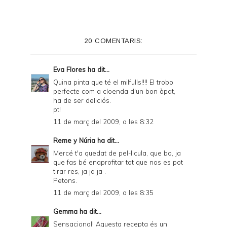
n
t
e
20 COMENTARIS:
r
F
Eva Flores
ha dit...
r
Quina pinta que té el milfulls!!!! El trobo
perfecte com a cloenda d'un bon àpat,
i
ha de ser deliciós.
e
pt!
11 de març del 2009, a les 8:32
n
d
Reme y Núria
ha dit...
Mercé t'a quedat de pel-licula, que bo, ja
l
que fas bé enaprofitar tot que nos es pot
y
tirar res, ja ja ja .
Petons.
a
11 de març del 2009, a les 8:35
n
Gemma
ha dit...
d
Sensacional! Aquesta recepta és un