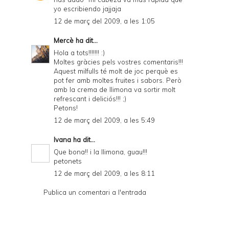
yo escribiendo jajjaja
12 de març del 2009, a les 1:05
Mercè
ha dit...
Hola a tots!!!!!!! :)
Moltes gràcies pels vostres comentaris!!!
Aquest milfulls té molt de joc perquè es
pot fer amb moltes fruites i sabors. Però
amb la crema de llimona va sortir molt
refrescant i deliciós!!! ;)
Petons!
12 de març del 2009, a les 5:49
Ivana
ha dit...
Que bona!! i la llimona, guau!!!
petonets
12 de març del 2009, a les 8:11
Publica un comentari a l'entrada