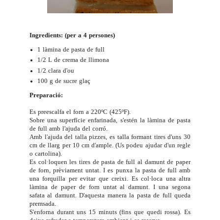
Ingredients: (per a 4 persones)
1 làmina de pasta de full
1/2 L de
crema de llimona
1/2 clara d'ou
100 g de sucre glaç
Preparació:
Es preescalfa el forn a 220ºC (425ºF).
Sobre una superfície enfarinada, s'estén la làmina de pasta
de full amb l'ajuda del corró.
Amb l'ajuda del talla pizzes, es talla formant tires d'uns 30
cm de llarg per 10 cm d'ample. (Us podeu ajudar d'un regle
o cartolina).
Es col·loquen les tires de pasta de full al damunt de paper
de forn, prèviament untat. I es punxa la pasta de full amb
una forquilla per evitar que creixi. Es col·loca una altra
làmina de paper de forn untat al damunt. I una segona
safata al damunt. D'aquesta manera la pasta de full queda
premsada.
S'enforna durant uns 15 minuts (fins que quedi rossa). Es