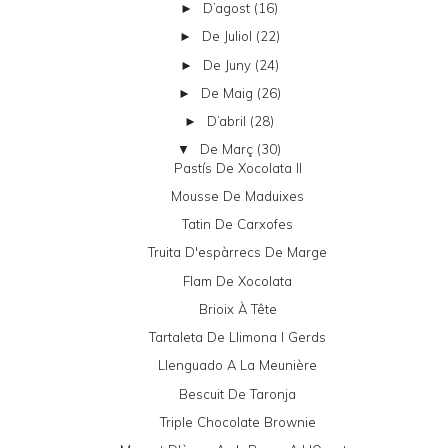
D’agost
(16)
►
De Juliol
(22)
►
De Juny
(24)
►
De Maig
(26)
►
D’abril
(28)
►
De Març
(30)
▼
Pastís De Xocolata II
Mousse De Maduixes
Tatin De Carxofes
Truita D'espàrrecs De Marge
Flam De Xocolata
Brioix À Tête
Tartaleta De Llimona I Gerds
Llenguado A La Meunière
Bescuit De Taronja
Triple Chocolate Brownie