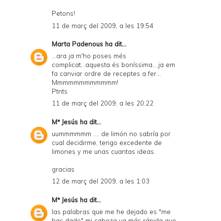
Petons!
11 de març del 2009, a les 19:54
Marta Padenous
ha dit...
...ara ja m'ho poses més
complicat...aquesta és boníssima....ja em
fa canviar ordre de receptes a fer...
Mmmmmmmmmmmm!
Ptnts
11 de març del 2009, a les 20:22
Mª Jesús
ha dit...
uummmmmm .... de limón no sabría por
cual decidirme, tengo excedente de
limones y me unas cuantas ideas.
gracias
12 de març del 2009, a les 1:03
Mª Jesús
ha dit...
las palabras que me he dejado es "me
has dado" mi cabeza va más rápida que