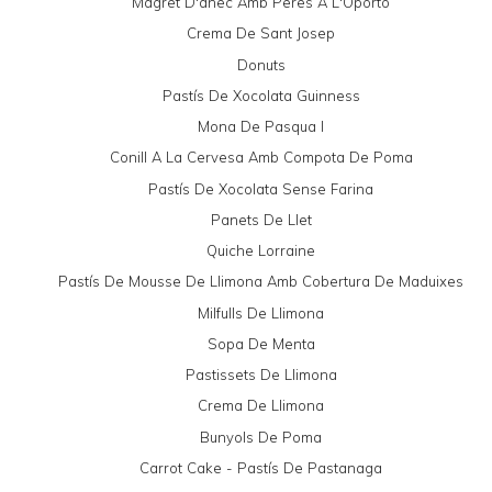
Magret D'ànec Amb Peres A L'Oporto
Crema De Sant Josep
Donuts
Pastís De Xocolata Guinness
Mona De Pasqua I
Conill A La Cervesa Amb Compota De Poma
Pastís De Xocolata Sense Farina
Panets De Llet
Quiche Lorraine
Pastís De Mousse De Llimona Amb Cobertura De Maduixes
Milfulls De Llimona
Sopa De Menta
Pastissets De Llimona
Crema De Llimona
Bunyols De Poma
Carrot Cake - Pastís De Pastanaga