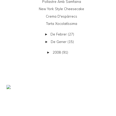
Pollastre Amb Samfaina
New York Style Cheesecake
Crema D'espàrrecs
Tarta Xocolatíssima
De Febrer
(27)
►
De Gener
(15)
►
2008
(91)
►