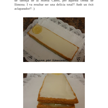
de taronja
de la Mireia Carbó, per aquesta
crema de
llimona
. I va resultar ser una delícia total!! Amb un èxit
aclaparador!! :)