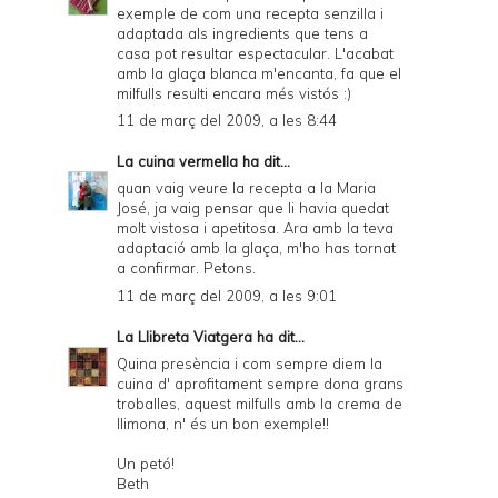
P
exemple de com una recepta senzilla i
adaptada als ingredients que tens a
D
casa pot resultar espectacular. L'acabat
amb la glaça blanca m'encanta, fa que el
F
milfulls resulti encara més vistós :)
11 de març del 2009, a les 8:44
La cuina vermella
ha dit...
quan vaig veure la recepta a la Maria
José, ja vaig pensar que li havia quedat
molt vistosa i apetitosa. Ara amb la teva
adaptació amb la glaça, m'ho has tornat
a confirmar. Petons.
11 de març del 2009, a les 9:01
La Llibreta Viatgera
ha dit...
Quina presència i com sempre diem la
cuina d' aprofitament sempre dona grans
troballes, aquest milfulls amb la crema de
llimona, n' és un bon exemple!!
Un petó!
Beth