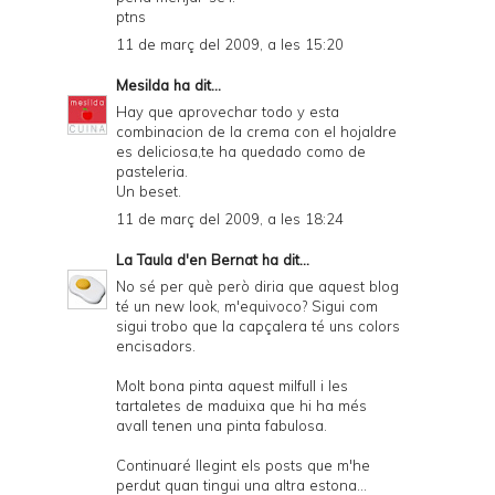
ptns
11 de març del 2009, a les 15:20
Mesilda
ha dit...
Hay que aprovechar todo y esta
combinacion de la crema con el hojaldre
es deliciosa,te ha quedado como de
pasteleria.
Un beset.
11 de març del 2009, a les 18:24
La Taula d'en Bernat
ha dit...
No sé per què però diria que aquest blog
té un new look, m'equivoco? Sigui com
sigui trobo que la capçalera té uns colors
encisadors.
Molt bona pinta aquest milfull i les
tartaletes de maduixa que hi ha més
avall tenen una pinta fabulosa.
Continuaré llegint els posts que m'he
perdut quan tingui una altra estona...