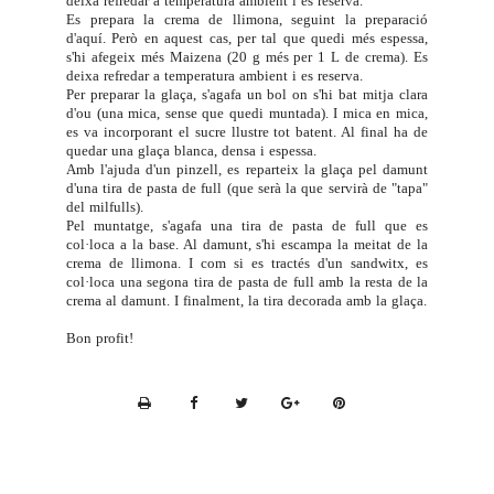
deixa refredar a temperatura ambient i es reserva.
Es prepara la crema de llimona, seguint la preparació
d'
aquí
. Però en aquest cas, per tal que quedi més espessa,
s'hi afegeix més Maizena (20 g més per 1 L de crema). Es
deixa refredar a temperatura ambient i es reserva.
Per preparar la glaça, s'agafa un bol on s'hi bat mitja clara
d'ou (una mica, sense que quedi muntada). I mica en mica,
es va incorporant el sucre llustre tot batent. Al final ha de
quedar una glaça blanca, densa i espessa.
Amb l'ajuda d'un pinzell, es reparteix la glaça pel damunt
d'una tira de pasta de full (que serà la que servirà de "tapa"
del milfulls).
Pel muntatge, s'agafa una tira de pasta de full que es
col·loca a la base. Al damunt, s'hi escampa la meitat de la
crema de llimona. I com si es tractés d'un sandwitx, es
col·loca una segona tira de pasta de full amb la resta de la
crema al damunt. I finalment, la tira decorada amb la glaça.
Bon profit!
P
r
i