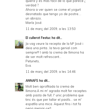
quiera y es más fácil de lo que parece ¿
verdad ?.
Ahora a ver quien se come el yogurt
desnatado que tengo yo de postre....
un abrazo,
María José.
11 de març del 2009, a les 13:50
El cullerot Festuc
ha dit...
Ja vag veure la recepta de la Mª José i
deia una pinta...la teva genial com
sempre!!! I amb la crema de llimona ha
de ser molt refrescant...
Petunets,
Eva.
11 de març del 2009, a les 14:46
ANNAFS
ha dit...
Molt ben aprofitada la crema de
llimona.A mi m' agrada molt fer receptes
amb pasta de full, l' unic problema que
tinc és que per tallar el pastís... se m'
espatlla una mica. Aquest fins i tot fa
pena menjar-se'l.