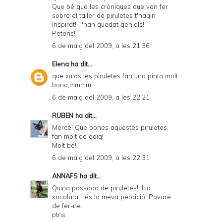
Que bé que les cròniques que van fer
sobre el taller de piruletes t'hagin
inspirat! T'han quedat genials!
Petons!!
6 de maig del 2009, a les 21:36
Elena
ha dit...
que xulas les piruletes fan una pinta molt
bona,mmmm,
6 de maig del 2009, a les 22:21
RUBEN
ha dit...
Mercè! Que bones aquestes piruletes,
fan molt de goig!
Molt bé!
6 de maig del 2009, a les 22:31
ANNAFS
ha dit...
Quina passada de piruletes!. I la
xocolata... és la meva perdició. Povaré
de fer-ne.
ptns.