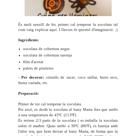
És molt senzill de fer, primer cal temperar la xocolata tal
com vaig explicar
aquí
. I llavors és qüestió d'imaginació. ;)
Ingredients:
xocolata de cobertura negra
xocolata de cobertura taronja
film d'acetat
palets de piruletes
- Per decorar:
cristalls de sucre, coco ratllat, fruits secs,
fruita variada, etc.
Preparació:
Primer de tot cal temperar la xocolata.
Per això, es desfà la xocolata al bany Maria fins que arribi
a una temperatura de 45ºC (113ºF).
Es retiren 2/3 parts de la xocolata i es treballa la xocolata
sobre el marbre. Quan arribi a 30ºC (86ºF), es barreja amb
l'altre terç que hem deixat al bany Maria, de forma que la