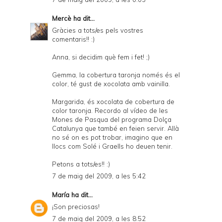
Mercè
ha dit...
Gràcies a tots/es pels vostres
comentaris!! :)
Anna, si decidim què fem i fet! ;)
Gemma, la cobertura taronja només és el
color, té gust de xocolata amb vainilla.
Margarida, és xocolata de cobertura de
color taronja. Recordo al vídeo de les
Mones de Pasqua del programa Dolça
Catalunya que també en feien servir. Allà
no sé on es pot trobar, imagino que en
llocs com Solé i Graells ho deuen tenir.
Petons a tots/es!! :)
7 de maig del 2009, a les 5:42
María
ha dit...
¡Son preciosas!
7 de maig del 2009, a les 8:52