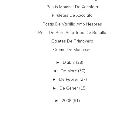
Pastís Mousse De Xocolata
Piruletes De Xocolata
Pastís De Vainilla Amb Nespres
Peus De Porc Amb Tripa De Bacallà
Galetes De Primavera
Crema De Maduixes
D’abril
(28)
►
De Març
(30)
►
De Febrer
(27)
►
De Gener
(15)
►
2008
(91)
►