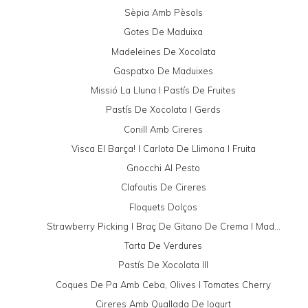
Sèpia Amb Pèsols
Gotes De Maduixa
Madeleines De Xocolata
Gaspatxo De Maduixes
Missió La Lluna I Pastís De Fruites
Pastís De Xocolata I Gerds
Conill Amb Cireres
Visca El Barça! I Carlota De Llimona I Fruita
Gnocchi Al Pesto
Clafoutis De Cireres
Floquets Dolços
Strawberry Picking I Braç De Gitano De Crema I Mad...
Tarta De Verdures
Pastís De Xocolata III
Coques De Pa Amb Ceba, Olives I Tomates Cherry
Cireres Amb Quallada De Iogurt