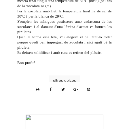
mescla final tingui una temperatura de 31ºC (88ºF) (pel cas
de la xocolata negra).
Per la xocolata amb llet, la temperatura final ha de ser de
30ºC i per la blanca de 29ºC.
S'omplen les mànigues pastisseres amb cadascuna de les
xocolates i al damunt d'una làmina d'acetat es formen les
piruletes.
Quan la forma està feta, s'hi afegeix el pal fent-lo rodar
perquè quedi ben impregnat de xocolata i així agafi bé la
piruleta.
Es deixen solidificar i amb cura es retiren del plàstic.
Bon profit!
altres dolços
P
r
i
n
t