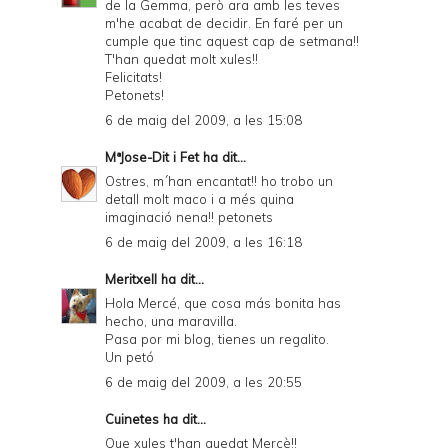
de la Gemma, però ara amb les teves
m'he acabat de decidir. En faré per un
cumple que tinc aquest cap de setmana!!
T'han quedat molt xules!!
Felicitats!
Petonets!
6 de maig del 2009, a les 15:08
MªJose-Dit i Fet
ha dit...
Ostres, m´han encantat!! ho trobo un
detall molt maco i a més quina
imaginació nena!! petonets
6 de maig del 2009, a les 16:18
Meritxell
ha dit...
Hola Mercé, que cosa más bonita has
hecho, una maravilla.
Pasa por mi blog, tienes un regalito.
Un petó
6 de maig del 2009, a les 20:55
Cuinetes
ha dit...
Que xules t'han quedat Mercè!!