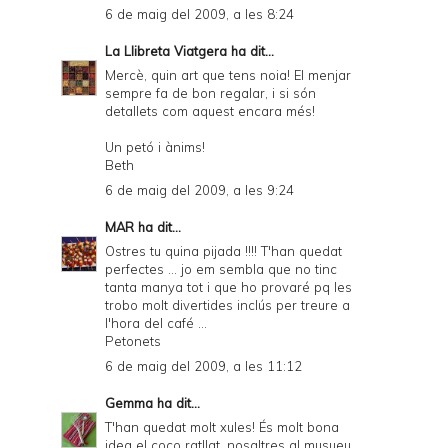
6 de maig del 2009, a les 8:24
La Llibreta Viatgera
ha dit...
Mercè, quin art que tens noia! El menjar
sempre fa de bon regalar, i si són
detallets com aquest encara més!
Un petó i ànims!
Beth
6 de maig del 2009, a les 9:24
MAR
ha dit...
Ostres tu quina pijada !!!! T'han quedat
perfectes ... jo em sembla que no tinc
tanta manya tot i que ho provaré pq les
trobo molt divertides inclús per treure a
l'hora del café ...
Petonets
6 de maig del 2009, a les 11:12
Gemma
ha dit...
T'han quedat molt xules! És molt bona
idea el coco ratllat, nosaltres al musueu