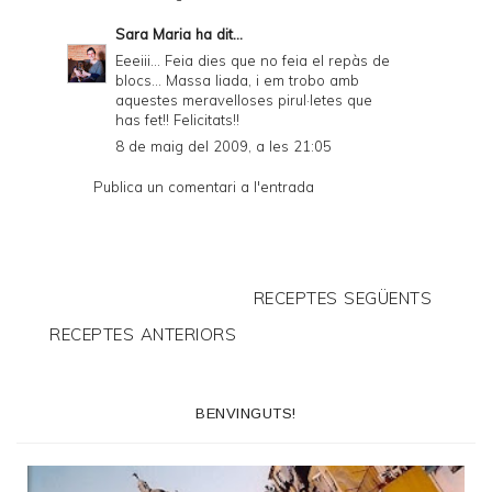
Sara Maria
ha dit...
Eeeiii... Feia dies que no feia el repàs de
blocs... Massa liada, i em trobo amb
aquestes meravelloses pirul·letes que
has fet!! Felicitats!!
8 de maig del 2009, a les 21:05
Publica un comentari a l'entrada
RECEPTES SEGÜENTS
RECEPTES ANTERIORS
BENVINGUTS!