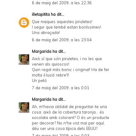
6 de maig del 2009, a les 22:36
illetapitita
ha dit...
Que maques aquestes piruletes!
I segur que tembé estan boníssimes!
Una abraçada!
6 de maig del 2009, a les 23:04
Margarida
ha dit...
Això sí que són piruletes, i no les que
venen als quioscos!
Quin regal més bonic i original! Ha de fer
molta il·lusió rebre'l!
Un petó
7 de maig del 2009, a les 0:01
Margarida
ha dit...
Ah, m'havia oblidat de preguntar-te una
cosa: això de la cobertura taronja... és
xocolata amb colorant? O és un producte
per decorar? No n'he vist mai per aquí,
déu ser una cosa típica dels EEUU?
7 de maig del 2009, a les 0:03