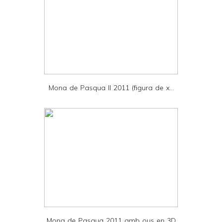
e
r
F
r
i
e
Mona de Pasqua II 2011 (figura de x...
n
d
l
y
a
n
d
P
D
Mona de Pasqua 2011 amb ous en 3D