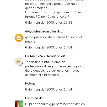
no en teníem, però penso que ha de
quedar molt bé.
I la cobertura taronja quin gust fa? De
taronja? O només és el color?
6 de maig del 2009, a les 13:28
dolçosdesdecasa
ha dit...
quina passada de piruletes!!!quin goig!!
petons!
6 de maig del 2009, a les 14:04
La Taula d'en Bernat
ha dit...
Tenen una pinta... Semblen
professionals! Segur que us les copio un
dia d'aquests, potser amb les meves
alumnes si s'hi animen...
Petons!
6 de maig del 2009, a les 14:34
Laura
ha dit...
Ei, ja ho tenia mig pensat havent vist les