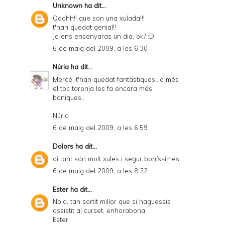
Unknown
ha dit...
Ooohh!! que son una xulada!!!
t'han quedat genial!!
Ja ens ensenyaras un dia, ok? :D
6 de maig del 2009, a les 6:30
Núria
ha dit...
Mercé, t'han quedat fantàstiques...a més
el toc taronja les fa encara més
boniques..
Núria
6 de maig del 2009, a les 6:59
Dolors
ha dit...
oi tant són molt xules i segur boníssimes.
6 de maig del 2009, a les 8:22
Ester
ha dit...
Noia, tan sortit millor que si haguessis
assistit al curset, enhorabona
Ester