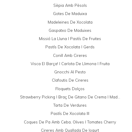
Sèpia Amb Pèsols
Gotes De Maduixa
Madeleines De Xocolata
Gaspatxo De Maduixes
Missió La Lluna I Pastís De Fruites
Pastís De Xocolata I Gerds
Conill Amb Cireres
Visca El Barça! I Carlota De Llimona I Fruita
Gnocchi Al Pesto
Clafoutis De Cireres
Floquets Dolços
Strawberry Picking I Braç De Gitano De Crema I Mad...
Tarta De Verdures
Pastís De Xocolata III
Coques De Pa Amb Ceba, Olives I Tomates Cherry
Cireres Amb Quallada De Iogurt