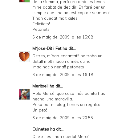
de la Gemma, però ara amb les teves
m'he acabat de decidir. En faré per un
cumple que tinc aquest cap de setmana!!
T'han quedat molt xules!!
Felicitats!
Petonets!
6 de maig del 2009, a les 15:08
MªJose-Dit i Fet
ha dit...
Ostres, m´han encantat!! ho trobo un
detall molt maco i a més quina
imaginació nena!! petonets
6 de maig del 2009, a les 16:18
Meritxell
ha dit...
Hola Mercé, que cosa más bonita has
hecho, una maravilla.
Pasa por mi blog, tienes un regalito.
Un petó
6 de maig del 2009, a les 20:55
Cuinetes
ha dit...
Que xules t'han quedat Mercè!!