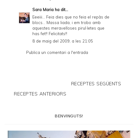
Sara Maria
ha dit...
Eeeiii... Feia dies que no feia el repàs de
blocs... Massa liada, i em trobo amb
aquestes meravelloses pirul·letes que
has fet!! Felicitats!!
8 de maig del 2009, a les 21:05
Publica un comentari a l'entrada
RECEPTES SEGÜENTS
RECEPTES ANTERIORS
BENVINGUTS!