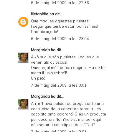
6 de maig del 2009, a les 22:36
illetapitita
ha dit...
Que maques aquestes piruletes!
I segur que tembé estan boníssimes!
Una abraçada!
6 de maig del 2009, a les 23:04
Margarida
ha dit...
Això sí que són piruletes, i no les que
venen als quioscos!
Quin regal més bonic i original! Ha de fer
molta il·lusió rebre'l!
Un petó
7 de maig del 2009, a les 0:01
Margarida
ha dit...
Ah, m'havia oblidat de preguntar-te una
cosa: això de la cobertura taronja... és
xocolata amb colorant? O és un producte
per decorar? No n'he vist mai per aquí,
déu ser una cosa típica dels EEUU?
7 de maig del 2009, a les 0:03