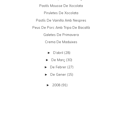
Pastís Mousse De Xocolata
Piruletes De Xocolata
Pastís De Vainilla Amb Nespres
Peus De Porc Amb Tripa De Bacallà
Galetes De Primavera
Crema De Maduixes
D’abril
(28)
►
De Març
(30)
►
De Febrer
(27)
►
De Gener
(15)
►
2008
(91)
►