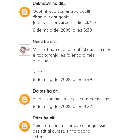
Unknown
ha dit...
Ooohh!! que son una xulada!!!
t'han quedat genial!!
Ja ens ensenyaras un dia, ok? :D
6 de maig del 2009, a les 6:30
Núria
ha dit...
Mercé, t'han quedat fantàstiques...a més
el toc taronja les fa encara més
boniques..
Núria
6 de maig del 2009, a les 6:59
Dolors
ha dit...
oi tant són molt xules i segur boníssimes.
6 de maig del 2009, a les 8:22
Ester
ha dit...
Noia, tan sortit millor que si haguessis
assistit al curset, enhorabona
Ester