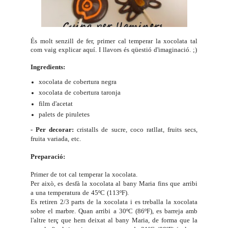
És molt senzill de fer, primer cal temperar la xocolata tal
com vaig explicar
aquí
. I llavors és qüestió d'imaginació. ;)
Ingredients:
xocolata de cobertura negra
xocolata de cobertura taronja
film d'acetat
palets de piruletes
- Per decorar:
cristalls de sucre, coco ratllat, fruits secs,
fruita variada, etc.
Preparació:
Primer de tot cal temperar la xocolata.
Per això, es desfà la xocolata al bany Maria fins que arribi
a una temperatura de 45ºC (113ºF).
Es retiren 2/3 parts de la xocolata i es treballa la xocolata
sobre el marbre. Quan arribi a 30ºC (86ºF), es barreja amb
l'altre terç que hem deixat al bany Maria, de forma que la