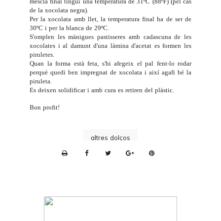
mescla final tingui una temperatura de 31ºC (88ºF) (pel cas
de la xocolata negra).
Per la xocolata amb llet, la temperatura final ha de ser de
30ºC i per la blanca de 29ºC.
S'omplen les mànigues pastisseres amb cadascuna de les
xocolates i al damunt d'una làmina d'acetat es formen les
piruletes.
Quan la forma està feta, s'hi afegeix el pal fent-lo rodar
perquè quedi ben impregnat de xocolata i així agafi bé la
piruleta.
Es deixen solidificar i amb cura es retiren del plàstic.
Bon profit!
altres dolços
P
r
i
n
t