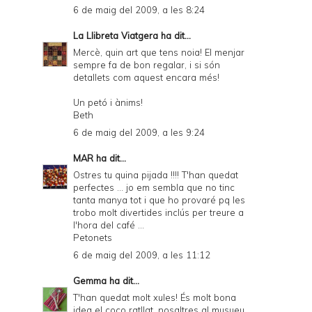
6 de maig del 2009, a les 8:24
La Llibreta Viatgera
ha dit...
Mercè, quin art que tens noia! El menjar
sempre fa de bon regalar, i si són
detallets com aquest encara més!
Un petó i ànims!
Beth
6 de maig del 2009, a les 9:24
MAR
ha dit...
Ostres tu quina pijada !!!! T'han quedat
perfectes ... jo em sembla que no tinc
tanta manya tot i que ho provaré pq les
trobo molt divertides inclús per treure a
l'hora del café ...
Petonets
6 de maig del 2009, a les 11:12
Gemma
ha dit...
T'han quedat molt xules! És molt bona
idea el coco ratllat, nosaltres al musueu