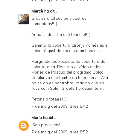
Mercè
ha dit...
Gràcies a tots/es pels vostres
comentaris!! :)
Anna, si decidim què fem i fet! ;)
Gemma, la cobertura taronja només és el
color, té gust de xocolata amb vainilla.
Margarida, és xocolata de cobertura de
color taronja. Recordo al vídeo de les
Mones de Pasqua del programa Dolça
Catalunya que també en feien servir. Allà
no sé on es pot trobar, imagino que en
llocs com Solé i Graells ho deuen tenir.
Petons a tots/es!! :)
7 de maig del 2009, a les 5:42
María
ha dit...
¡Son preciosas!
7 de maig del 2009, a les 8:52