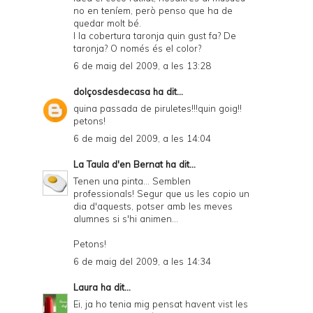
no en teníem, però penso que ha de
quedar molt bé.
I la cobertura taronja quin gust fa? De
taronja? O només és el color?
6 de maig del 2009, a les 13:28
dolçosdesdecasa
ha dit...
quina passada de piruletes!!!quin goig!!
petons!
6 de maig del 2009, a les 14:04
La Taula d'en Bernat
ha dit...
Tenen una pinta... Semblen
professionals! Segur que us les copio un
dia d'aquests, potser amb les meves
alumnes si s'hi animen...
Petons!
6 de maig del 2009, a les 14:34
Laura
ha dit...
Ei, ja ho tenia mig pensat havent vist les