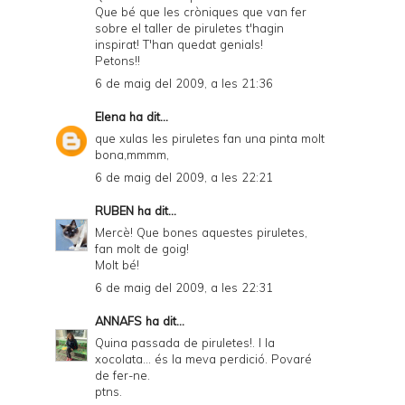
Que bé que les cròniques que van fer
sobre el taller de piruletes t'hagin
inspirat! T'han quedat genials!
Petons!!
6 de maig del 2009, a les 21:36
Elena
ha dit...
que xulas les piruletes fan una pinta molt
bona,mmmm,
6 de maig del 2009, a les 22:21
RUBEN
ha dit...
Mercè! Que bones aquestes piruletes,
fan molt de goig!
Molt bé!
6 de maig del 2009, a les 22:31
ANNAFS
ha dit...
Quina passada de piruletes!. I la
xocolata... és la meva perdició. Povaré
de fer-ne.
ptns.