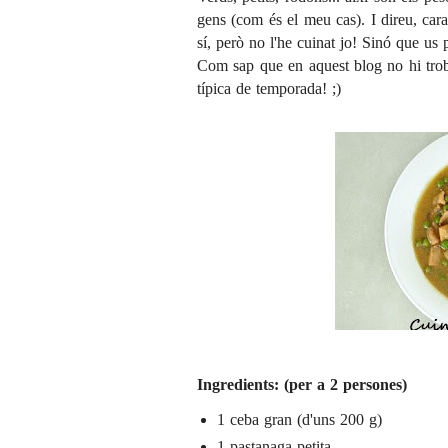
gens (com és el meu cas). I direu, car
sí, però no l'he cuinat jo! Sinó que us 
Com sap que en aquest blog no hi troba
típica de temporada! ;)
Ingredients: (per a 2 persones)
1 ceba gran (d'uns 200 g)
1 pastanaga petita