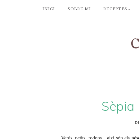
INICI
SOBRE MI
RECEPTES
Sèpia
D
Verds, petits, rodons... així són els 