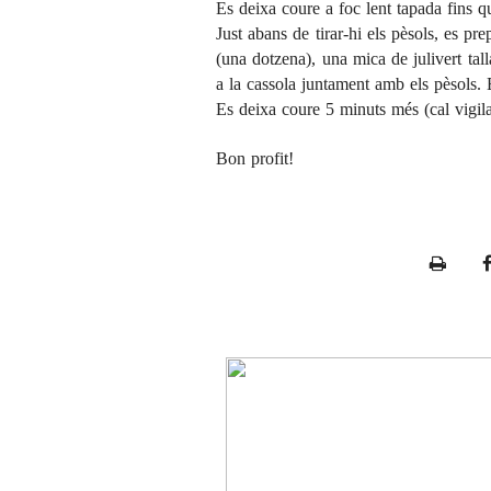
Es deixa coure a foc lent tapada fins qu
Just abans de tirar-hi els pèsols, es p
(una dotzena), una mica de julivert talla
a la cassola juntament amb els pèsols. 
Es deixa coure 5 minuts més (cal vigilar
Bon profit!
P
r
i
n
t
e
r
F