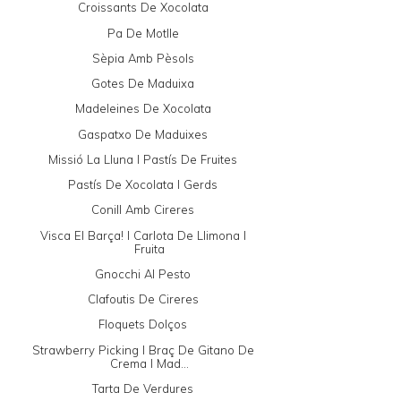
Croissants De Xocolata
Pa De Motlle
Sèpia Amb Pèsols
Gotes De Maduixa
Madeleines De Xocolata
Gaspatxo De Maduixes
Missió La Lluna I Pastís De Fruites
Pastís De Xocolata I Gerds
Conill Amb Cireres
Visca El Barça! I Carlota De Llimona I
Fruita
Gnocchi Al Pesto
Clafoutis De Cireres
Floquets Dolços
Strawberry Picking I Braç De Gitano De
Crema I Mad...
Tarta De Verdures