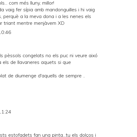
... com més lluny, millor!
a vaig fer sípia amb mandonguilles i hi vaig
s, perquè a la meva dona i a les nenes els
nar triant mentre menjàvem XD
10:46
ls pèssols congelats no els puc ni veure aixó
 els de llavaneres aquets si que
lat de diumenge d'aquells de sempre ..
11:24
ts estofadets fan una pinta...tu els dolços i