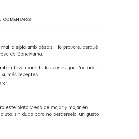
0 COMENTARIS:
t mai la sípia amb pèsols. Ho provaré, perquè
ncesc de Beneixama.
mb la teva mare, tu les coses que t'agraden
Així, més receptes.
8:31
ro este plato y eso de mojar y mojar en
soluta, sin duda para no perderselo, un gusto