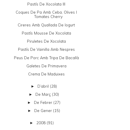
Pastís De Xocolata III
Coques De Pa Amb Ceba, Olives I
Tomates Cherry
Cireres Amb Quallada De Iogurt
Pastís Mousse De Xocolata
Piruletes De Xocolata
Pastís De Vainilla Amb Nespres
Peus De Porc Amb Tripa De Bacallà
Galetes De Primavera
Crema De Maduixes
D’abril
(28)
►
De Març
(30)
►
De Febrer
(27)
►
De Gener
(15)
►
2008
(91)
►