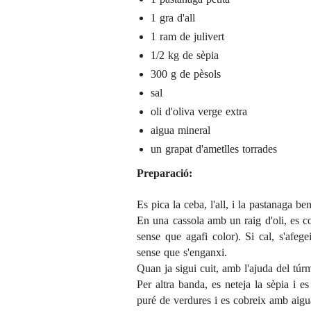
1 gra d'all
1 ram de julivert
1/2 kg de sèpia
300 g de pèsols
sal
oli d'oliva verge extra
aigua mineral
un grapat d'ametlles torrades
Preparació:
Es pica la ceba, l'all, i la pastanaga ben
En una cassola amb un raig d'oli, es cou
sense que agafi color). Si cal, s'afe
sense que s'enganxi.
Quan ja sigui cuit, amb l'ajuda del túrm
Per altra banda, es neteja la sèpia i e
puré de verdures i es cobreix amb aigu