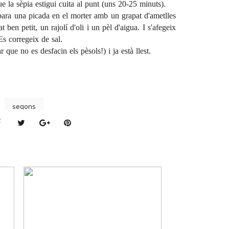
e la sèpia estigui cuita al punt (uns 20-25 minuts).
repara una picada en el morter amb un grapat d'ametlles
t ben petit, un rajolí d'oli i un pèl d'aigua. I s'afegeix
Es corregeix de sal.
 que no es desfacin els pèsols!) i ja està llest.
segons