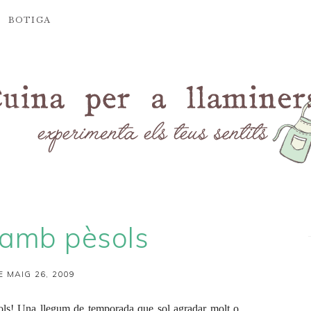
BOTIGA
 amb pèsols
E MAIG 26, 2009
pèsols! Una llegum de temporada que sol agradar molt o