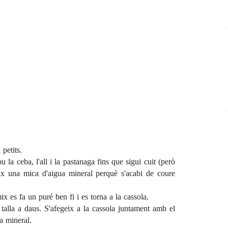
 petits.
 la ceba, l'all i la pastanaga fins que sigui cuit (però
geix una mica d'aigua mineral perquè s'acabi de coure
ix es fa un puré ben fi i es torna a la cassola.
s talla a daus. S'afegeix a la cassola juntament amb el
a mineral.