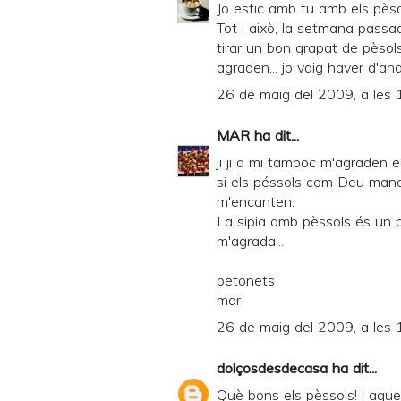
Jo estic amb tu amb els pèsols
Tot i això, la setmana passad
tirar un bon grapat de pèsol
agraden... jo vaig haver d'a
26 de maig del 2009, a les 
MAR
ha dit...
ji ji a mi tampoc m'agraden e
si els péssols com Deu mana
m'encanten.
La sipia amb pèssols és un p
m'agrada...
petonets
mar
26 de maig del 2009, a les 
dolçosdesdecasa
ha dit...
Què bons els pèssols! i aques