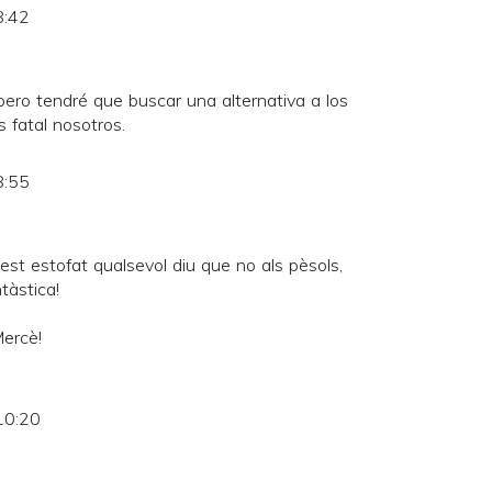
8:42
pero tendré que buscar una alternativa a los
s fatal nosotros.
8:55
est estofat qualsevol diu que no als pèsols,
tàstica!
Mercè!
10:20