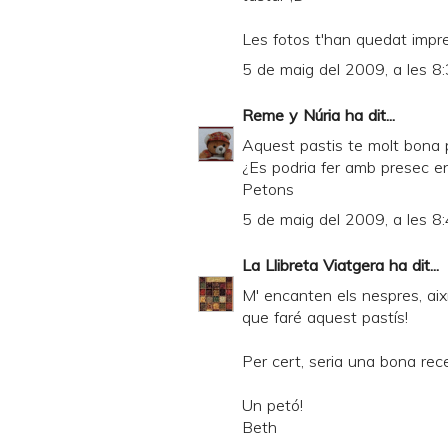
Les fotos t'han quedat im
5 de maig del 2009, a les 8
Reme y Núria
ha dit...
Aquest pastis te molt bona p
¿Es podria fer amb presec en
Petons
5 de maig del 2009, a les 8
La Llibreta Viatgera
ha dit...
M' encanten els nespres, aix
que faré aquest pastís!
Per cert, seria una bona rec
Un petó!
Beth