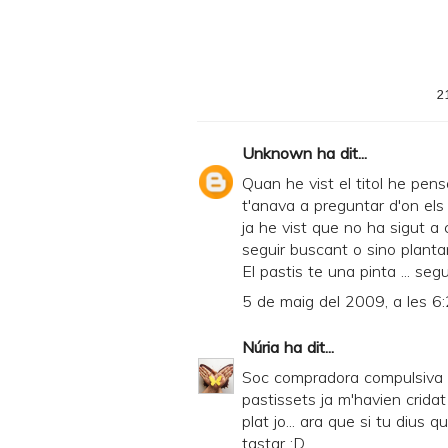
2
Unknown
ha dit...
Quan he vist el titol he pens
t'anava a preguntar d'on els
ja he vist que no ha sigut a
seguir buscant o sino planta
El pastis te una pinta ... seg
5 de maig del 2009, a les 6
Núria
ha dit...
Soc compradora compulsiva d
pastissets ja m'havien cridat
plat jo... ara que si tu dius 
tastar ;D