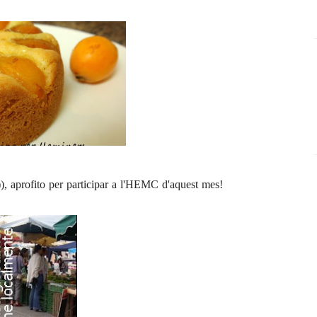
, aprofito per participar a l'
HEMC
d'aquest mes!