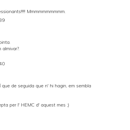
pressionants!!!!! Mmmmmmmmmm.
:39
inta.
 almivar?.
:40
í que de seguida que n' hi hagin, em sembla
epta per l' HEMC d' aquest mes ;)