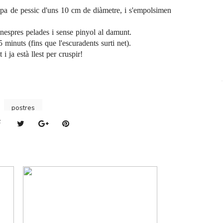
 pa de pessic d'uns 10 cm de diàmetre, i s'empolsimen
 nespres pelades i sense pinyol al damunt.
inuts (fins que l'escuradents surti net).
i ja està llest per cruspir!
postres