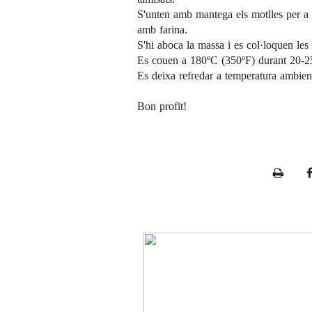
S'unten amb mantega els motlles per a
amb farina.
S'hi aboca la massa i es col·loquen les
Es couen a 180ºC (350ºF) durant 20-25 m
Es deixa refredar a temperatura ambient 
Bon profit!
P
r
i
n
t
e
r