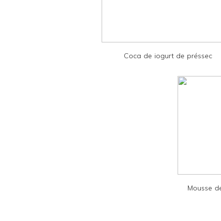
F
r
i
e
Coca de iogurt de préssec
n
d
l
y
a
n
d
P
D
Mousse de
F