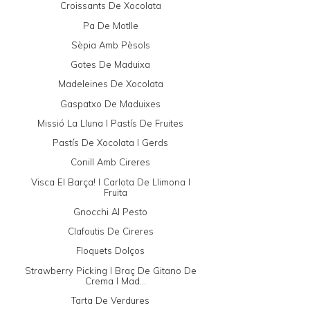
Croissants De Xocolata
Pa De Motlle
Sèpia Amb Pèsols
Gotes De Maduixa
Madeleines De Xocolata
Gaspatxo De Maduixes
Missió La Lluna I Pastís De Fruites
Pastís De Xocolata I Gerds
Conill Amb Cireres
Visca El Barça! I Carlota De Llimona I
Fruita
Gnocchi Al Pesto
Clafoutis De Cireres
Floquets Dolços
Strawberry Picking I Braç De Gitano De
Crema I Mad...
Tarta De Verdures