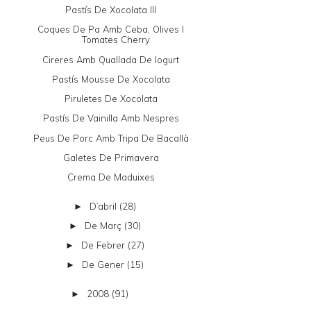
Pastís De Xocolata III
Coques De Pa Amb Ceba, Olives I
Tomates Cherry
Cireres Amb Quallada De Iogurt
Pastís Mousse De Xocolata
Piruletes De Xocolata
Pastís De Vainilla Amb Nespres
Peus De Porc Amb Tripa De Bacallà
Galetes De Primavera
Crema De Maduixes
D’abril
(28)
►
De Març
(30)
►
De Febrer
(27)
►
De Gener
(15)
►
2008
(91)
►