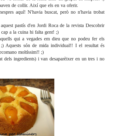
ven de collir. Així que els en va oferir.
nespres aquí! N'havia buscat, però no n'havia trobat
aquest pastís d'en Jordi Roca de la revista
Descobrir
ap a la cuina hi falta gent! ;)
 aquells qui a vegades em dieu que no podeu fer els
;) Aquests són de mida individual!! I el resultat és
recomano moltíssim!! ;)
t dels ingredients) i van desaparèixer en un tres i no