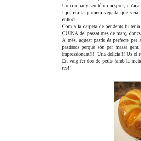
Un company seu té un nesprer, i n'acaba
I jo, era la primera vegada que veia 
enlloc!
Com a la carpeta de pendents hi tenia 
CUINA
del passat mes de març, doncs c
A més, aquest pastís és perfecte per
pastissos perquè són per massa gent. 
impressionant!!!! Una delícia!!! Us el 
En vaig fer dos de petits (amb la meita
res!!