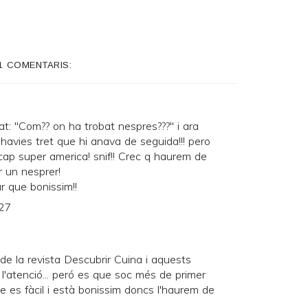
1 COMENTARIS:
at: "Com?? on ha trobat nespres???" i ara
 havies tret que hi anava de seguida!!! pero
 cap super america! snif!! Crec q haurem de
r un nesprer!
ur que bonissim!!
:27
e la revista Descubrir Cuina i aquests
 l'atenció... peró es que soc més de primer
que es fàcil i està bonissim doncs l'haurem de