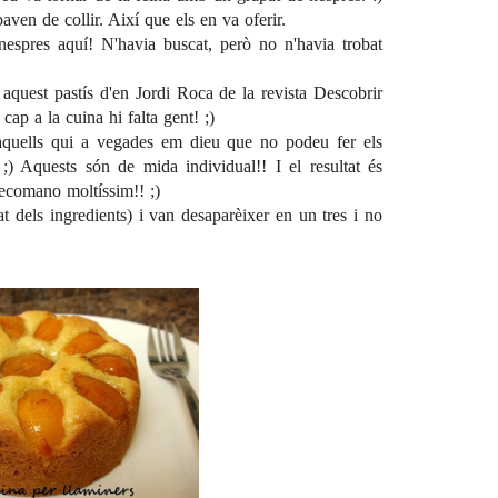
ven de collir. Així que els en va oferir.
nespres aquí! N'havia buscat, però no n'havia trobat
aquest pastís d'en Jordi Roca de la revista
Descobrir
ap a la cuina hi falta gent! ;)
 aquells qui a vegades em dieu que no podeu fer els
;) Aquests són de mida individual!! I el resultat és
recomano moltíssim!! ;)
t dels ingredients) i van desaparèixer en un tres i no