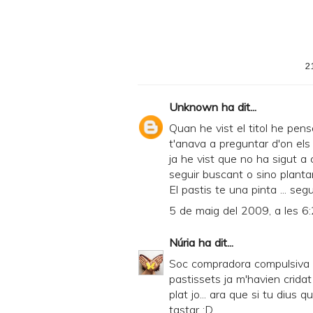
2
Unknown
ha dit...
Quan he vist el titol he pens
t'anava a preguntar d'on els
ja he vist que no ha sigut a
seguir buscant o sino planta
El pastis te una pinta ... seg
5 de maig del 2009, a les 6
Núria
ha dit...
Soc compradora compulsiva d
pastissets ja m'havien cridat
plat jo... ara que si tu dius 
tastar ;D