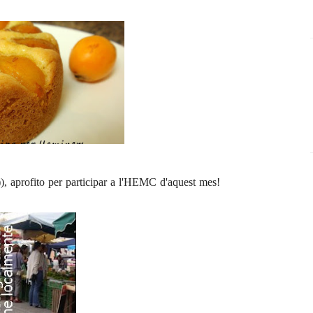
, aprofito per participar a l'
HEMC
d'aquest mes!