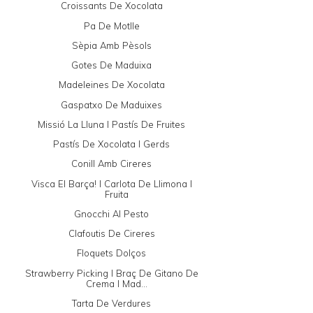
Croissants De Xocolata
Pa De Motlle
Sèpia Amb Pèsols
Gotes De Maduixa
Madeleines De Xocolata
Gaspatxo De Maduixes
Missió La Lluna I Pastís De Fruites
Pastís De Xocolata I Gerds
Conill Amb Cireres
Visca El Barça! I Carlota De Llimona I
Fruita
Gnocchi Al Pesto
Clafoutis De Cireres
Floquets Dolços
Strawberry Picking I Braç De Gitano De
Crema I Mad...
Tarta De Verdures