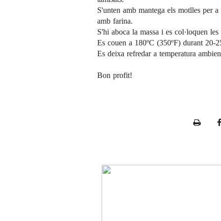
S'unten amb mantega els motlles per a
amb farina.
S'hi aboca la massa i es col·loquen les
Es couen a 180ºC (350ºF) durant 20-25 m
Es deixa refredar a temperatura ambient 
Bon profit!
P
r
i
n
t
e
r