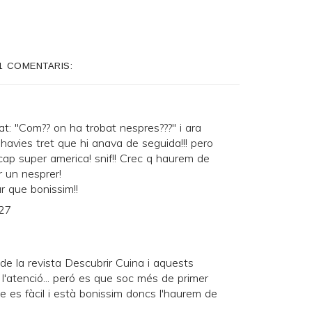
1 COMENTARIS:
at: "Com?? on ha trobat nespres???" i ara
 havies tret que hi anava de seguida!!! pero
 cap super america! snif!! Crec q haurem de
r un nesprer!
ur que bonissim!!
:27
e la revista Descubrir Cuina i aquests
 l'atenció... peró es que soc més de primer
que es fàcil i està bonissim doncs l'haurem de