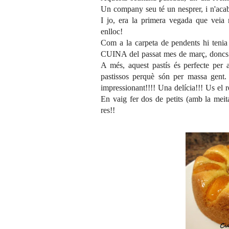
Un company seu té un nesprer, i n'acaba
I jo, era la primera vegada que veia 
enlloc!
Com a la carpeta de pendents hi tenia 
CUINA
del passat mes de març, doncs c
A més, aquest pastís és perfecte per
pastissos perquè són per massa gent. 
impressionant!!!! Una delícia!!! Us el 
En vaig fer dos de petits (amb la meita
res!!