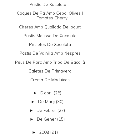
Pastís De Xocolata III
Coques De Pa Amb Ceba, Olives I
Tomates Cherry
Cireres Amb Quallada De Iogurt
Pastís Mousse De Xocolata
Piruletes De Xocolata
Pastís De Vainilla Amb Nespres
Peus De Porc Amb Tripa De Bacallà
Galetes De Primavera
Crema De Maduixes
D’abril
(28)
►
De Març
(30)
►
De Febrer
(27)
►
De Gener
(15)
►
2008
(91)
►