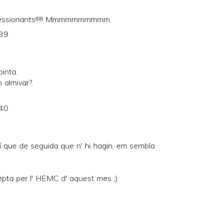
pressionants!!!!! Mmmmmmmmmm.
:39
inta.
 almivar?.
:40
í que de seguida que n' hi hagin, em sembla
epta per l' HEMC d' aquest mes ;)