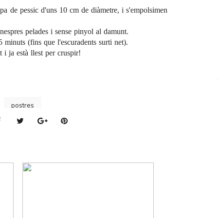
 pa de pessic d'uns 10 cm de diàmetre, i s'empolsimen
 nespres pelades i sense pinyol al damunt.
inuts (fins que l'escuradents surti net).
i ja està llest per cruspir!
postres