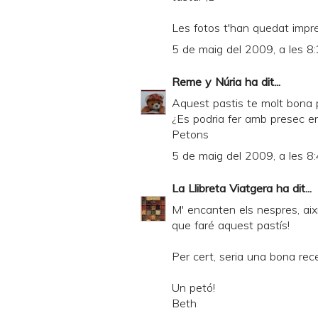
Les fotos t'han quedat im
5 de maig del 2009, a les 8
Reme y Núria
ha dit...
Aquest pastis te molt bona p
¿Es podria fer amb presec en
Petons
5 de maig del 2009, a les 8
La Llibreta Viatgera
ha dit...
M' encanten els nespres, aix
que faré aquest pastís!
Per cert, seria una bona rec
Un petó!
Beth