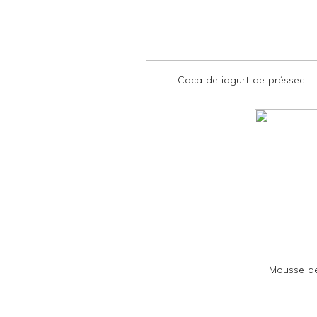
F
r
i
e
Coca de iogurt de préssec
n
d
l
y
a
n
d
P
D
Mousse de
F