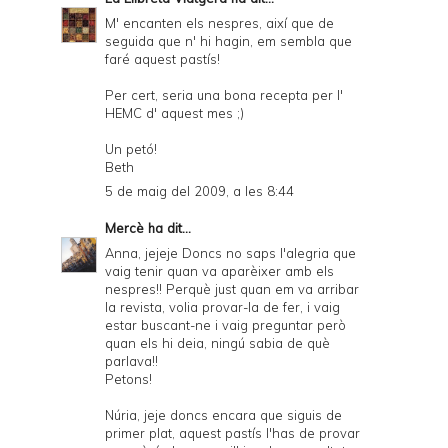
M' encanten els nespres, així que de
seguida que n' hi hagin, em sembla que
faré aquest pastís!
Per cert, seria una bona recepta per l'
HEMC d' aquest mes ;)
Un petó!
Beth
5 de maig del 2009, a les 8:44
Mercè
ha dit...
Anna, jejeje Doncs no saps l'alegria que
vaig tenir quan va aparèixer amb els
nespres!! Perquè just quan em va arribar
la revista, volia provar-la de fer, i vaig
estar buscant-ne i vaig preguntar però
quan els hi deia, ningú sabia de què
parlava!!
Petons!
Núria, jeje doncs encara que siguis de
primer plat, aquest pastís l'has de provar