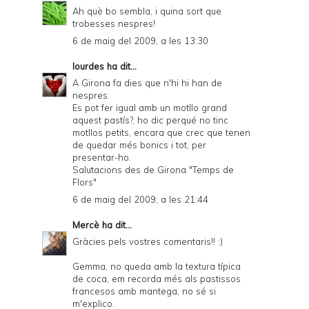
Ah què bo sembla, i quina sort que
trobesses nespres!
6 de maig del 2009, a les 13:30
lourdes
ha dit...
A Girona fa dies que n'hi hi han de
nespres.
Es pot fer igual amb un motllo grand
aquest pastís?, ho dic perqué no tinc
motllos petits, encara que crec que tenen
de quedar més bonics i tot, per
presentar-ho.
Salutacions des de Girona "Temps de
Flors"
6 de maig del 2009, a les 21:44
Mercè
ha dit...
Gràcies pels vostres comentaris!! :)
Gemma, no queda amb la textura típica
de coca, em recorda més als pastissos
francesos amb mantega, no sé si
m'explico.