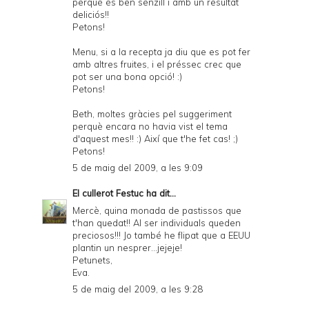
perquè és ben senzill i amb un resultat
deliciós!!
Petons!
Menu, si a la recepta ja diu que es pot fer
amb altres fruites, i el préssec crec que
pot ser una bona opció! :)
Petons!
Beth, moltes gràcies pel suggeriment
perquè encara no havia vist el tema
d'aquest mes!! :) Així que t'he fet cas! ;)
Petons!
5 de maig del 2009, a les 9:09
El cullerot Festuc
ha dit...
Mercè, quina monada de pastissos que
t'han quedat!! Al ser individuals queden
preciosos!!! Jo també he flipat que a EEUU
plantin un nesprer...jejeje!
Petunets,
Eva.
5 de maig del 2009, a les 9:28