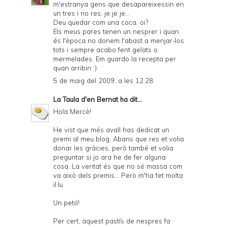
m'estranya gens que desapareixessin en
un tres i no res, je je je...
Deu quedar com una coca, oi?
Els meus pares tenen un nesprer i quan
és l'època no donem l'abast a menjar-los
tots i sempre acabo fent gelats o
mermelades. Em guardo la recepta per
quan arribin :)
5 de maig del 2009, a les 12:28
La Taula d'en Bernat
ha dit...
Hola Mercè!
He vist que més avall has dedicat un
premi al meu blog. Abans que res et volia
donar les gràcies, però també et volia
preguntar si jo ara he de fer alguna
cosa. La veritat és que no sé massa com
va això dels premis... Però m'ha fet molta
il·lu.
Un petó!
Per cert, aquest pastís de nespres fa