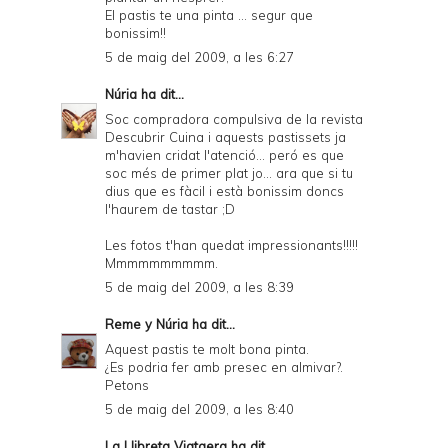
El pastis te una pinta ... segur que
bonissim!!
5 de maig del 2009, a les 6:27
Núria
ha dit...
Soc compradora compulsiva de la revista
Descubrir Cuina i aquests pastissets ja
m'havien cridat l'atenció... peró es que
soc més de primer plat jo... ara que si tu
dius que es fàcil i està bonissim doncs
l'haurem de tastar ;D
Les fotos t'han quedat impressionants!!!!!
Mmmmmmmmmm.
5 de maig del 2009, a les 8:39
Reme y Núria
ha dit...
Aquest pastis te molt bona pinta.
¿Es podria fer amb presec en almivar?.
Petons
5 de maig del 2009, a les 8:40
La Llibreta Viatgera
ha dit...