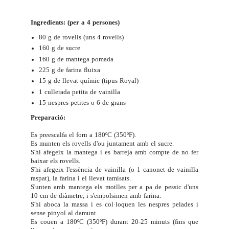
Ingredients: (per a 4 persones)
80 g de rovells (uns 4 rovells)
160 g de sucre
160 g de mantega pomada
225 g de farina fluixa
15 g de llevat químic (tipus Royal)
1 cullerada petita de vainilla
15 nespres petites o 6 de grans
Preparació:
Es preescalfa el forn a 180ºC (350ºF).
Es munten els rovells d'ou juntament amb el sucre.
S'hi afegeix la mantega i es barreja amb compte de no fer
baixar els rovells.
S'hi afegeix l'essència de vainilla (o 1 canonet de vainilla
raspat), la farina i el llevat tamisats.
S'unten amb mantega els motlles per a pa de pessic d'uns
10 cm de diàmetre, i s'empolsimen amb farina.
S'hi aboca la massa i es col·loquen les nespres pelades i
sense pinyol al damunt.
Es couen a 180ºC (350ºF) durant 20-25 minuts (fins que