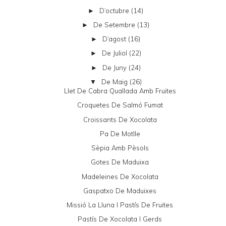
D’octubre
(14)
►
De Setembre
(13)
►
D’agost
(16)
►
De Juliol
(22)
►
De Juny
(24)
►
De Maig
(26)
▼
Llet De Cabra Quallada Amb Fruites
Croquetes De Salmó Fumat
Croissants De Xocolata
Pa De Motlle
Sèpia Amb Pèsols
Gotes De Maduixa
Madeleines De Xocolata
Gaspatxo De Maduixes
Missió La Lluna I Pastís De Fruites
Pastís De Xocolata I Gerds