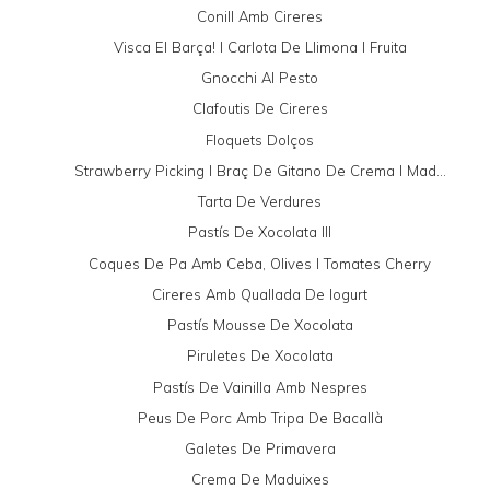
Conill Amb Cireres
Visca El Barça! I Carlota De Llimona I Fruita
Gnocchi Al Pesto
Clafoutis De Cireres
Floquets Dolços
Strawberry Picking I Braç De Gitano De Crema I Mad...
Tarta De Verdures
Pastís De Xocolata III
Coques De Pa Amb Ceba, Olives I Tomates Cherry
Cireres Amb Quallada De Iogurt
Pastís Mousse De Xocolata
Piruletes De Xocolata
Pastís De Vainilla Amb Nespres
Peus De Porc Amb Tripa De Bacallà
Galetes De Primavera
Crema De Maduixes