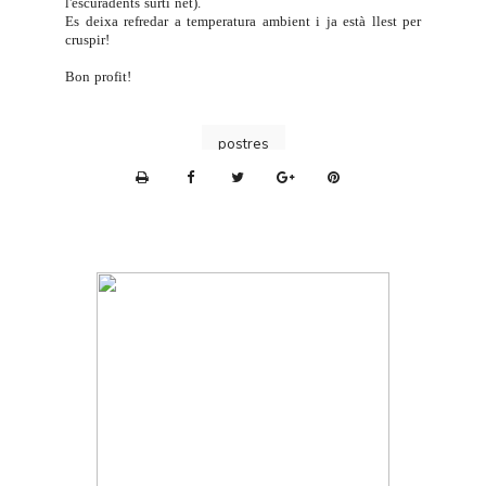
l'escuradents surti net).
Es deixa refredar a temperatura ambient i ja està llest per
cruspir!
Bon profit!
postres
P
r
i
n
t
e
r
F
r
i