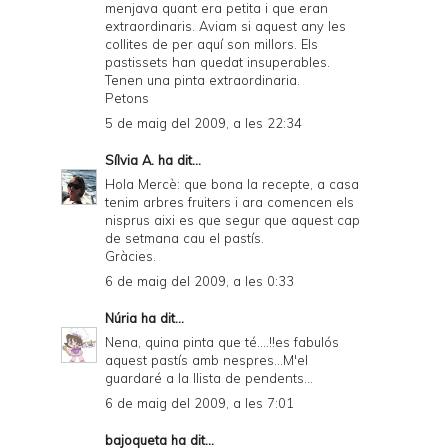
menjava quant era petita i que eran
extraordinaris. Aviam si aquest any les
collites de per aquí son millors. Els
pastissets han quedat insuperables.
Tenen una pinta extraordinaria.
Petons
5 de maig del 2009, a les 22:34
Sílvia A.
ha dit...
Hola Mercè: que bona la recepte, a casa
tenim arbres fruiters i ara comencen els
nisprus aixi es que segur que aquest cap
de setmana cau el pastís.
Gràcies.
6 de maig del 2009, a les 0:33
Núria
ha dit...
Nena, quina pinta que té....!!es fabulós
aquest pastís amb nespres...M'el
guardaré a la llista de pendents...
6 de maig del 2009, a les 7:01
bajoqueta
ha dit...