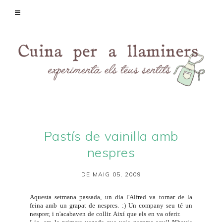
Pastís de vainilla amb
nespres
DE MAIG 05, 2009
Aquesta setmana passada, un dia l'Alfred va tornar de la
feina amb un grapat de nespres. :) Un company seu té un
nesprer, i n'acabaven de collir. Així que els en va oferir.