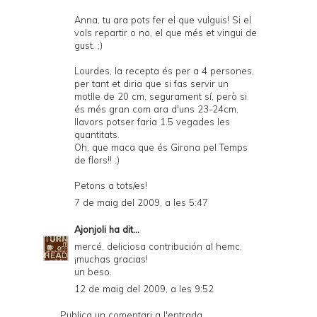
Anna, tu ara pots fer el que vulguis! Si el
vols repartir o no, el que més et vingui de
gust. ;)
Lourdes, la recepta és per a 4 persones,
per tant et diria que si fas servir un
motlle de 20 cm, segurament sí, però si
és més gran com ara d'uns 23-24cm,
llavors potser faria 1.5 vegades les
quantitats.
Oh, que maca que és Girona pel Temps
de flors!! :)
Petons a tots/es!
7 de maig del 2009, a les 5:47
Ajonjoli
ha dit...
mercé, deliciosa contribución al hemc,
¡muchas gracias!
un beso.
12 de maig del 2009, a les 9:52
Publica un comentari a l'entrada