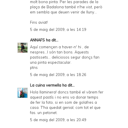
molt bona pinta. Per les parades de la
plaça de Badalona també n'he vist, però
em sembla que deuen venir de lluny...
Fins aviat!
5 de maig del 2009, a les 14:19
ANNAFS
ha dit...
Aquí començen a haver-n' hi , de
nespres...I són tan bons. Aquests
pastissets... deliciosos segur donçs fan
una pinta espectacular.
ptns
5 de maig del 2009, a les 18:26
La cuina vermella
ha dit...
Hola llaminera! doncs també el vàrem fer
aquest pastís i no ens va donar temps
de fer la foto, si en som de golafres a
casa. T'ha quedat genial, com tot el que
fas. un petonet.
5 de maig del 2009, a les 20:49