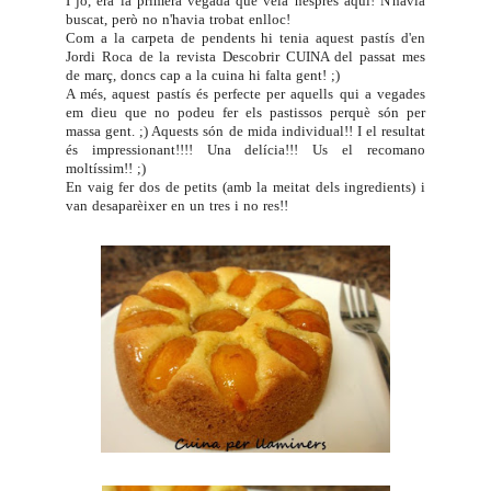
I jo, era la primera vegada que veia nespres aquí! N'havia
buscat, però no n'havia trobat enlloc!
Com a la carpeta de pendents hi tenia aquest pastís d'en
Jordi Roca de la revista
Descobrir CUINA
del passat mes
de març, doncs cap a la cuina hi falta gent! ;)
A més, aquest pastís és perfecte per aquells qui a vegades
em dieu que no podeu fer els pastissos perquè són per
massa gent. ;) Aquests són de mida individual!! I el resultat
és impressionant!!!! Una delícia!!! Us el recomano
moltíssim!! ;)
En vaig fer dos de petits (amb la meitat dels ingredients) i
van desaparèixer en un tres i no res!!