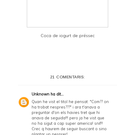
Coca de iogurt de préssec
21 COMENTARIS:
Unknown
ha dit...
Quan he vist el titol he pensat: "Com?? on
ha trobat nespres???" i ara t'anava a
preguntar d'on els havies tret que hi
anava de seguida!!! pero ja he vist que
no ha sigut a cap super america! snif!!
Crec q haurem de seguir buscant o sino
plantar un nesprer!