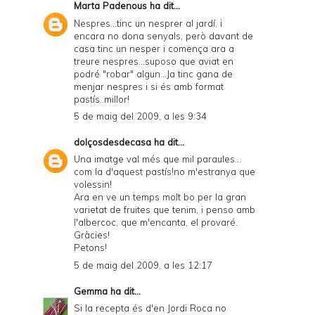
Marta Padenous
ha dit...
Nespres...tinc un nesprer al jardí, i
encara no dona senyals, però davant de
casa tinc un nesper i comença ara a
treure nespres...suposo que aviat en
podré "robar" algun...Ja tinc gana de
menjar nespres i si és amb format
pastís..millor!
5 de maig del 2009, a les 9:34
dolçosdesdecasa
ha dit...
Una imatge val més que mil paraules...
com la d'aquest pastís!no m'estranya que
volessin!
Ara en ve un temps molt bo per la gran
varietat de fruites que tenim, i penso amb
l'albercoc, que m'encanta, el provaré.
Gràcies!
Petons!
5 de maig del 2009, a les 12:17
Gemma
ha dit...
Si la recepta és d'en Jordi Roca no