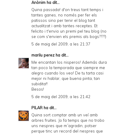
Anònim ha dit...
Quina passada! d'on treus tant temps i
tantes ganes, no només per fer els
patissos sino per tenir el blog tant
actualitzat i amb tantes receptes. Et
felicito i t'envio un premi pel teu blog (no
se com s'envien els premis als bogs????)
5 de maig del 2009, a les 21:37
marilu perez
ha dit...
Me encantan los nisperos! Además dura
tan poco la temporada que siempre me
alegro cuando los veo! De tu tarta casi
mejor ni hablar, que buena pinta, tan
subidita!!
Besos!
5 de maig del 2009, a les 21:42
PILAR
ha dit...
Quina sort comptar amb un veí amb
arbres fruites. Jo fa temps que no trobo
uns nespres que m´agradin, potser
perque tinc un record del nespres que