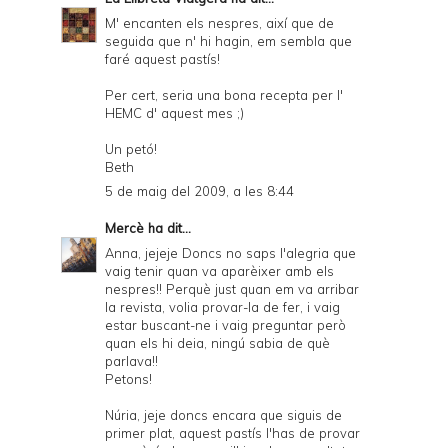
M' encanten els nespres, així que de
seguida que n' hi hagin, em sembla que
faré aquest pastís!
Per cert, seria una bona recepta per l'
HEMC d' aquest mes ;)
Un petó!
Beth
5 de maig del 2009, a les 8:44
Mercè
ha dit...
Anna, jejeje Doncs no saps l'alegria que
vaig tenir quan va aparèixer amb els
nespres!! Perquè just quan em va arribar
la revista, volia provar-la de fer, i vaig
estar buscant-ne i vaig preguntar però
quan els hi deia, ningú sabia de què
parlava!!
Petons!
Núria, jeje doncs encara que siguis de
primer plat, aquest pastís l'has de provar