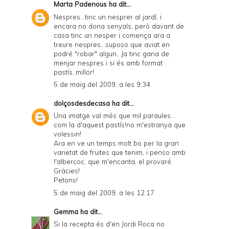
Marta Padenous
ha dit...
Nespres...tinc un nesprer al jardí, i
encara no dona senyals, però davant de
casa tinc un nesper i comença ara a
treure nespres...suposo que aviat en
podré "robar" algun...Ja tinc gana de
menjar nespres i si és amb format
pastís..millor!
5 de maig del 2009, a les 9:34
dolçosdesdecasa
ha dit...
Una imatge val més que mil paraules...
com la d'aquest pastís!no m'estranya que
volessin!
Ara en ve un temps molt bo per la gran
varietat de fruites que tenim, i penso amb
l'albercoc, que m'encanta, el provaré.
Gràcies!
Petons!
5 de maig del 2009, a les 12:17
Gemma
ha dit...
Si la recepta és d'en Jordi Roca no