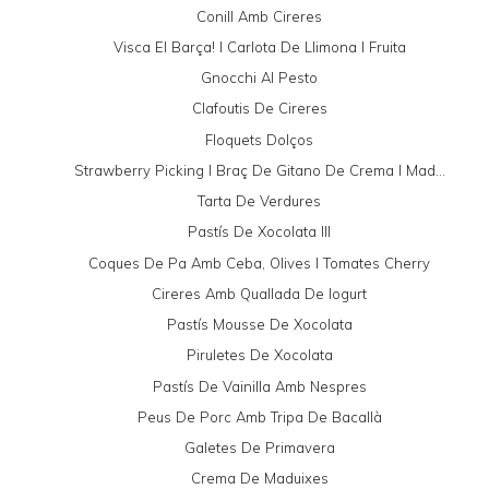
Conill Amb Cireres
Visca El Barça! I Carlota De Llimona I Fruita
Gnocchi Al Pesto
Clafoutis De Cireres
Floquets Dolços
Strawberry Picking I Braç De Gitano De Crema I Mad...
Tarta De Verdures
Pastís De Xocolata III
Coques De Pa Amb Ceba, Olives I Tomates Cherry
Cireres Amb Quallada De Iogurt
Pastís Mousse De Xocolata
Piruletes De Xocolata
Pastís De Vainilla Amb Nespres
Peus De Porc Amb Tripa De Bacallà
Galetes De Primavera
Crema De Maduixes