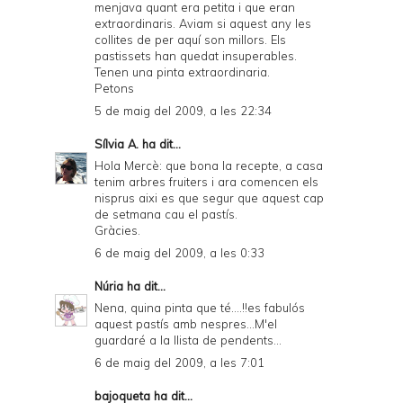
menjava quant era petita i que eran
extraordinaris. Aviam si aquest any les
collites de per aquí son millors. Els
pastissets han quedat insuperables.
Tenen una pinta extraordinaria.
Petons
5 de maig del 2009, a les 22:34
Sílvia A.
ha dit...
Hola Mercè: que bona la recepte, a casa
tenim arbres fruiters i ara comencen els
nisprus aixi es que segur que aquest cap
de setmana cau el pastís.
Gràcies.
6 de maig del 2009, a les 0:33
Núria
ha dit...
Nena, quina pinta que té....!!es fabulós
aquest pastís amb nespres...M'el
guardaré a la llista de pendents...
6 de maig del 2009, a les 7:01
bajoqueta
ha dit...