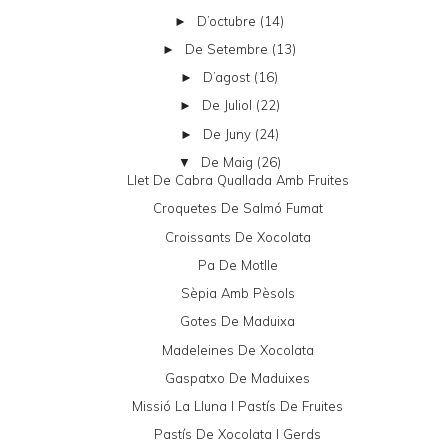
D’octubre
(14)
►
De Setembre
(13)
►
D’agost
(16)
►
De Juliol
(22)
►
De Juny
(24)
►
De Maig
(26)
▼
Llet De Cabra Quallada Amb Fruites
Croquetes De Salmó Fumat
Croissants De Xocolata
Pa De Motlle
Sèpia Amb Pèsols
Gotes De Maduixa
Madeleines De Xocolata
Gaspatxo De Maduixes
Missió La Lluna I Pastís De Fruites
Pastís De Xocolata I Gerds