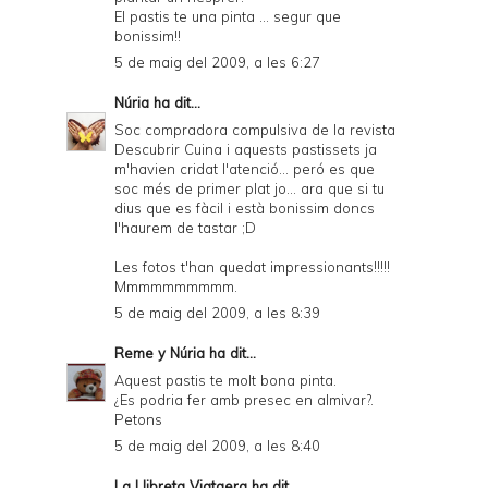
El pastis te una pinta ... segur que
bonissim!!
5 de maig del 2009, a les 6:27
Núria
ha dit...
Soc compradora compulsiva de la revista
Descubrir Cuina i aquests pastissets ja
m'havien cridat l'atenció... peró es que
soc més de primer plat jo... ara que si tu
dius que es fàcil i està bonissim doncs
l'haurem de tastar ;D
Les fotos t'han quedat impressionants!!!!!
Mmmmmmmmmm.
5 de maig del 2009, a les 8:39
Reme y Núria
ha dit...
Aquest pastis te molt bona pinta.
¿Es podria fer amb presec en almivar?.
Petons
5 de maig del 2009, a les 8:40
La Llibreta Viatgera
ha dit...