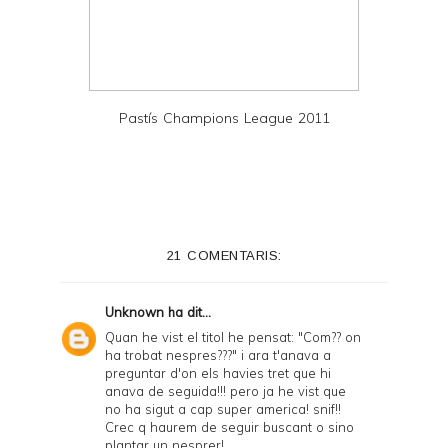
Pastís Champions League 2011
21 COMENTARIS:
Unknown
ha dit...
Quan he vist el titol he pensat: "Com?? on
ha trobat nespres???" i ara t'anava a
preguntar d'on els havies tret que hi
anava de seguida!!! pero ja he vist que
no ha sigut a cap super america! snif!!
Crec q haurem de seguir buscant o sino
plantar un nesprer!