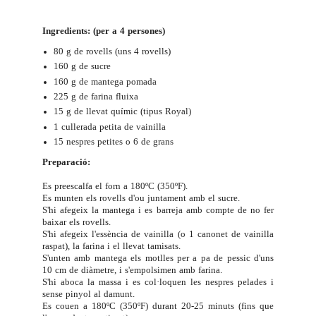
Ingredients: (per a 4 persones)
80 g de rovells (uns 4 rovells)
160 g de sucre
160 g de mantega pomada
225 g de farina fluixa
15 g de llevat químic (tipus Royal)
1 cullerada petita de vainilla
15 nespres petites o 6 de grans
Preparació:
Es preescalfa el forn a 180ºC (350ºF).
Es munten els rovells d'ou juntament amb el sucre.
S'hi afegeix la mantega i es barreja amb compte de no fer
baixar els rovells.
S'hi afegeix l'essència de vainilla (o 1 canonet de vainilla
raspat), la farina i el llevat tamisats.
S'unten amb mantega els motlles per a pa de pessic d'uns
10 cm de diàmetre, i s'empolsimen amb farina.
S'hi aboca la massa i es col·loquen les nespres pelades i
sense pinyol al damunt.
Es couen a 180ºC (350ºF) durant 20-25 minuts (fins que