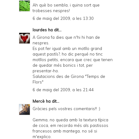
Ah què bo sembla, i quina sort que
trobesses nespres!
6 de maig del 2009, a les 13:30
lourdes
ha dit...
A Girona fa dies que n'hi hi han de
nespres.
Es pot fer igual amb un motllo grand
aquest pastís?, ho dic perqué no tinc
motllos petits, encara que crec que tenen
de quedar més bonics i tot, per
presentar-ho.
Salutacions des de Girona "Temps de
Flors"
6 de maig del 2009, a les 21:44
Mercè
ha dit...
Gràcies pels vostres comentaris!! :)
Gemma, no queda amb la textura típica
de coca, em recorda més als pastissos
francesos amb mantega, no sé si
m'explico.