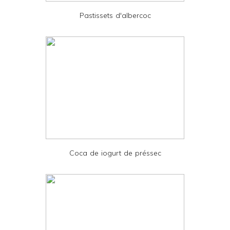
e
Pastissets d'albercoc
n
d
l
y
a
n
d
P
D
Coca de iogurt de préssec
F