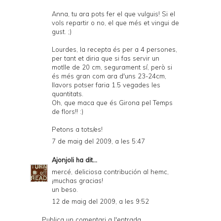
Anna, tu ara pots fer el que vulguis! Si el
vols repartir o no, el que més et vingui de
gust. ;)
Lourdes, la recepta és per a 4 persones,
per tant et diria que si fas servir un
motlle de 20 cm, segurament sí, però si
és més gran com ara d'uns 23-24cm,
llavors potser faria 1.5 vegades les
quantitats.
Oh, que maca que és Girona pel Temps
de flors!! :)
Petons a tots/es!
7 de maig del 2009, a les 5:47
Ajonjoli
ha dit...
mercé, deliciosa contribución al hemc,
¡muchas gracias!
un beso.
12 de maig del 2009, a les 9:52
Publica un comentari a l'entrada