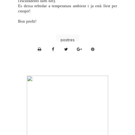
l'escuradents surti net).
Es deixa refredar a temperatura ambient i ja està llest per
cruspir!
Bon profit!
postres
P
r
i
n
t
e
r
F
r
i