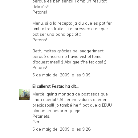
perquè és ben senzill i amb un resultat
deliciós!!
Petons!
Menu, si a la recepta ja diu que es pot fer
amb altres fruites, i el préssec crec que
pot ser una bona opció! :)
Petons!
Beth, moltes gràcies pel suggeriment
perquè encara no havia vist el tema
d'aquest mes!! :) Així que t'he fet cas! ;)
Petons!
5 de maig del 2009, a les 9:09
El cullerot Festuc
ha dit...
Mercè, quina monada de pastissos que
t'han quedat!! Al ser individuals queden
preciosos!!! Jo també he flipat que a EEUU
plantin un nesprer...jejeje!
Petunets,
Eva.
5 de maig del 2009, a les 9:28