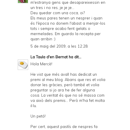
m'estranya gens que desapareixessin en
un tres i no res, je je je...
Deu quedar com una coca, oi?
Els meus pares tenen un nesprer i quan
és l'època no donem l'abast a menjar-los
tots i sempre acabo fent gelats o
mermelades. Em guardo la recepta per
quan arribin :)
5 de maig del 2009, a les 12:28
La Taula d'en Bernat
ha dit...
Hola Mercè!
He vist que més avall has dedicat un
premi al meu blog. Abans que res et volia
donar les gràcies, però també et volia
preguntar si jo ara he de fer alguna
cosa. La veritat és que no sé massa com
va això dels premis... Però m'ha fet molta
il·lu.
Un petó!
Per cert, aquest pastís de nespres fa