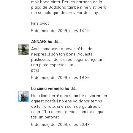
molt bona pinta. Per les parades de la
plaça de Badalona també n'he vist, però
em sembla que deuen venir de lluny...
Fins aviat!
5 de maig del 2009, a les 14:19
ANNAFS
ha dit...
Aquí començen a haver-n' hi , de
nespres...I són tan bons. Aquests
pastissets... deliciosos segur donçs fan
una pinta espectacular.
ptns
5 de maig del 2009, a les 18:26
La cuina vermella
ha dit...
Hola llaminera! doncs també el vàrem fer
aquest pastís i no ens va donar temps
de fer la foto, si en som de golafres a
casa. T'ha quedat genial, com tot el que
fas. un petonet.
5 de maig del 2009, a les 20:49