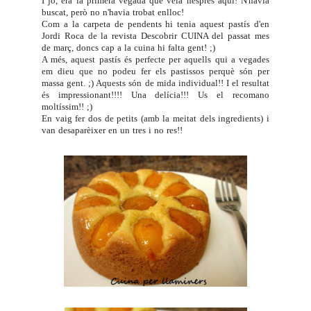
I jo, era la primera vegada que veia nespres aquí! N'havia
buscat, però no n'havia trobat enlloc!
Com a la carpeta de pendents hi tenia aquest pastís d'en
Jordi Roca de la revista
Descobrir CUINA
del passat mes
de març, doncs cap a la cuina hi falta gent! ;)
A més, aquest pastís és perfecte per aquells qui a vegades
em dieu que no podeu fer els pastissos perquè són per
massa gent. ;) Aquests són de mida individual!! I el resultat
és impressionant!!!! Una delícia!!! Us el recomano
moltíssim!! ;)
En vaig fer dos de petits (amb la meitat dels ingredients) i
van desaparèixer en un tres i no res!!