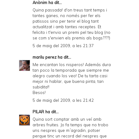
Anònim ha dit...
Quina passada! d'on treus tant temps i
tantes ganes, no només per fer els
patissos sino per tenir el blog tant
actualitzat i amb tantes receptes. Et
felicito i t'envio un premi pel teu blog (no
se com s'envien els premis als bogs????)
5 de maig del 2009, a les 21:37
marilu perez
ha dit...
Me encantan los nisperos! Además dura
tan poco la temporada que siempre me
alegro cuando los veo! De tu tarta casi
mejor ni hablar, que buena pinta, tan
subidita!!
Besos!
5 de maig del 2009, a les 21:42
PILAR
ha dit...
Quina sort comptar amb un veí amb
arbres fruites. Jo fa temps que no trobo
uns nespres que m´agradin, potser
perque tinc un record del nespres que