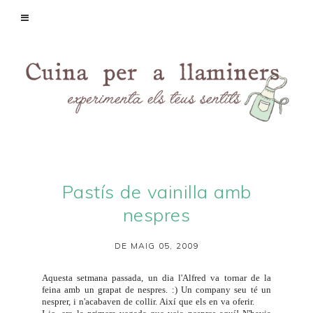
Pastís de vainilla amb
nespres
DE MAIG 05, 2009
Aquesta setmana passada, un dia l'Alfred va tornar de la
feina amb un grapat de nespres. :) Un company seu té un
nesprer, i n'acabaven de collir. Així que els en va oferir.