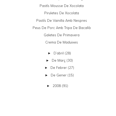
Pastís Mousse De Xocolata
Piruletes De Xocolata
Pastís De Vainilla Amb Nespres
Peus De Porc Amb Tripa De Bacallà
Galetes De Primavera
Crema De Maduixes
D’abril
(28)
►
De Març
(30)
►
De Febrer
(27)
►
De Gener
(15)
►
2008
(91)
►