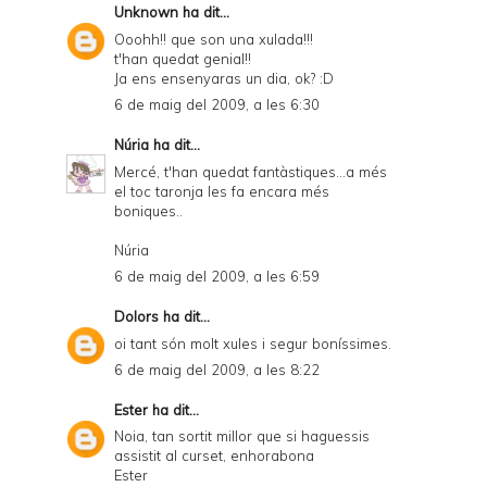
Unknown
ha dit...
Ooohh!! que son una xulada!!!
t'han quedat genial!!
Ja ens ensenyaras un dia, ok? :D
6 de maig del 2009, a les 6:30
Núria
ha dit...
Mercé, t'han quedat fantàstiques...a més
el toc taronja les fa encara més
boniques..
Núria
6 de maig del 2009, a les 6:59
Dolors
ha dit...
oi tant són molt xules i segur boníssimes.
6 de maig del 2009, a les 8:22
Ester
ha dit...
Noia, tan sortit millor que si haguessis
assistit al curset, enhorabona
Ester