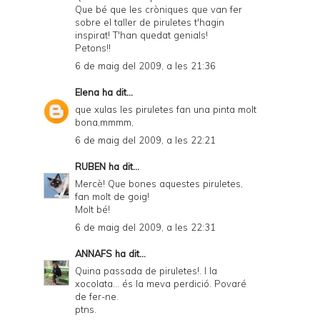
Que bé que les cròniques que van fer
sobre el taller de piruletes t'hagin
inspirat! T'han quedat genials!
Petons!!
6 de maig del 2009, a les 21:36
Elena
ha dit...
que xulas les piruletes fan una pinta molt
bona,mmmm,
6 de maig del 2009, a les 22:21
RUBEN
ha dit...
Mercè! Que bones aquestes piruletes,
fan molt de goig!
Molt bé!
6 de maig del 2009, a les 22:31
ANNAFS
ha dit...
Quina passada de piruletes!. I la
xocolata... és la meva perdició. Povaré
de fer-ne.
ptns.