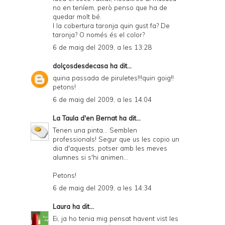
no en teníem, però penso que ha de
quedar molt bé.
I la cobertura taronja quin gust fa? De
taronja? O només és el color?
6 de maig del 2009, a les 13:28
dolçosdesdecasa
ha dit...
quina passada de piruletes!!!quin goig!!
petons!
6 de maig del 2009, a les 14:04
La Taula d'en Bernat
ha dit...
Tenen una pinta... Semblen
professionals! Segur que us les copio un
dia d'aquests, potser amb les meves
alumnes si s'hi animen...
Petons!
6 de maig del 2009, a les 14:34
Laura
ha dit...
Ei, ja ho tenia mig pensat havent vist les