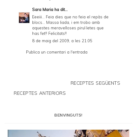
Sara Maria
ha dit...
Eeeiii... Feia dies que no feia el repàs de
blocs... Massa liada, i em trobo amb
aquestes meravelloses pirul·letes que
has fet!! Felicitats!!
8 de maig del 2009, a les 21:05
Publica un comentari a l'entrada
RECEPTES SEGÜENTS
RECEPTES ANTERIORS
BENVINGUTS!