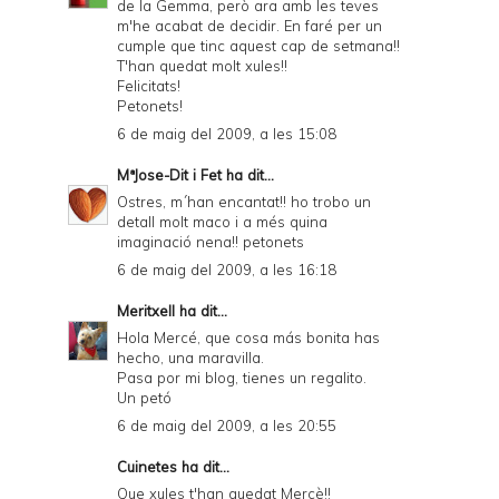
de la Gemma, però ara amb les teves
m'he acabat de decidir. En faré per un
cumple que tinc aquest cap de setmana!!
T'han quedat molt xules!!
Felicitats!
Petonets!
6 de maig del 2009, a les 15:08
MªJose-Dit i Fet
ha dit...
Ostres, m´han encantat!! ho trobo un
detall molt maco i a més quina
imaginació nena!! petonets
6 de maig del 2009, a les 16:18
Meritxell
ha dit...
Hola Mercé, que cosa más bonita has
hecho, una maravilla.
Pasa por mi blog, tienes un regalito.
Un petó
6 de maig del 2009, a les 20:55
Cuinetes
ha dit...
Que xules t'han quedat Mercè!!