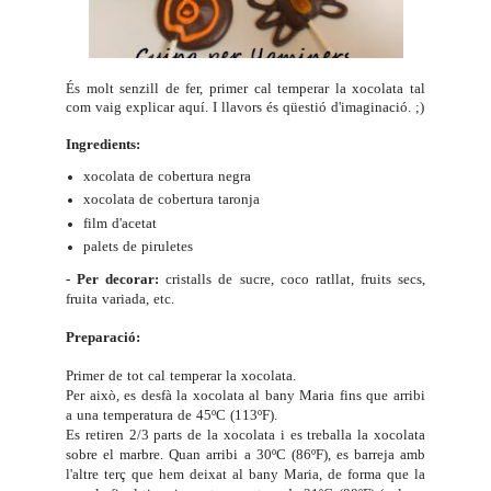
És molt senzill de fer, primer cal temperar la xocolata tal
com vaig explicar
aquí
. I llavors és qüestió d'imaginació. ;)
Ingredients:
xocolata de cobertura negra
xocolata de cobertura taronja
film d'acetat
palets de piruletes
- Per decorar:
cristalls de sucre, coco ratllat, fruits secs,
fruita variada, etc.
Preparació:
Primer de tot cal temperar la xocolata.
Per això, es desfà la xocolata al bany Maria fins que arribi
a una temperatura de 45ºC (113ºF).
Es retiren 2/3 parts de la xocolata i es treballa la xocolata
sobre el marbre. Quan arribi a 30ºC (86ºF), es barreja amb
l'altre terç que hem deixat al bany Maria, de forma que la