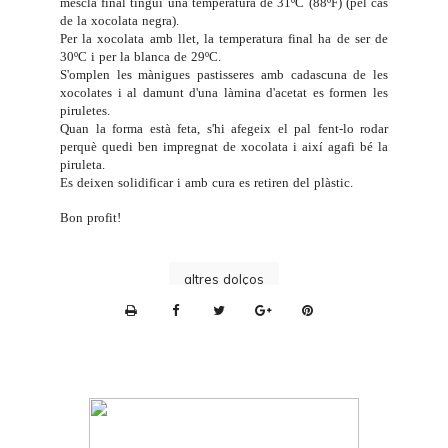
mescla final tingui una temperatura de 31ºC (88ºF) (pel cas
de la xocolata negra).
Per la xocolata amb llet, la temperatura final ha de ser de
30ºC i per la blanca de 29ºC.
S'omplen les mànigues pastisseres amb cadascuna de les
xocolates i al damunt d'una làmina d'acetat es formen les
piruletes.
Quan la forma està feta, s'hi afegeix el pal fent-lo rodar
perquè quedi ben impregnat de xocolata i així agafi bé la
piruleta.
Es deixen solidificar i amb cura es retiren del plàstic.
Bon profit!
altres dolços
P
r
i
n
t