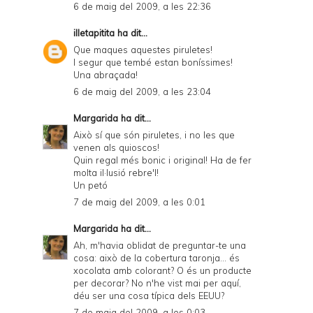
6 de maig del 2009, a les 22:36
illetapitita
ha dit...
Que maques aquestes piruletes!
I segur que tembé estan boníssimes!
Una abraçada!
6 de maig del 2009, a les 23:04
Margarida
ha dit...
Això sí que són piruletes, i no les que
venen als quioscos!
Quin regal més bonic i original! Ha de fer
molta il·lusió rebre'l!
Un petó
7 de maig del 2009, a les 0:01
Margarida
ha dit...
Ah, m'havia oblidat de preguntar-te una
cosa: això de la cobertura taronja... és
xocolata amb colorant? O és un producte
per decorar? No n'he vist mai per aquí,
déu ser una cosa típica dels EEUU?
7 de maig del 2009, a les 0:03