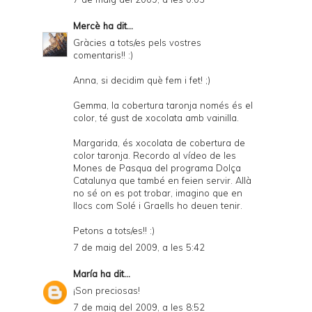
Mercè
ha dit...
Gràcies a tots/es pels vostres
comentaris!! :)
Anna, si decidim què fem i fet! ;)
Gemma, la cobertura taronja només és el
color, té gust de xocolata amb vainilla.
Margarida, és xocolata de cobertura de
color taronja. Recordo al vídeo de les
Mones de Pasqua del programa Dolça
Catalunya que també en feien servir. Allà
no sé on es pot trobar, imagino que en
llocs com Solé i Graells ho deuen tenir.
Petons a tots/es!! :)
7 de maig del 2009, a les 5:42
María
ha dit...
¡Son preciosas!
7 de maig del 2009, a les 8:52