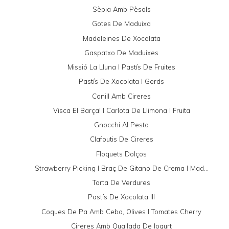
Sèpia Amb Pèsols
Gotes De Maduixa
Madeleines De Xocolata
Gaspatxo De Maduixes
Missió La Lluna I Pastís De Fruites
Pastís De Xocolata I Gerds
Conill Amb Cireres
Visca El Barça! I Carlota De Llimona I Fruita
Gnocchi Al Pesto
Clafoutis De Cireres
Floquets Dolços
Strawberry Picking I Braç De Gitano De Crema I Mad...
Tarta De Verdures
Pastís De Xocolata III
Coques De Pa Amb Ceba, Olives I Tomates Cherry
Cireres Amb Quallada De Iogurt