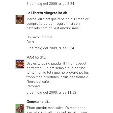
6 de maig del 2009, a les 8:24
La Llibreta Viatgera
ha dit...
Mercè, quin art que tens noia! El menjar
sempre fa de bon regalar, i si són
detallets com aquest encara més!
Un petó i ànims!
Beth
6 de maig del 2009, a les 9:24
MAR
ha dit...
Ostres tu quina pijada !!!! T'han quedat
perfectes ... jo em sembla que no tinc
tanta manya tot i que ho provaré pq les
trobo molt divertides inclús per treure a
l'hora del café ...
Petonets
6 de maig del 2009, a les 11:12
Gemma
ha dit...
T'han quedat molt xules! És molt bona
idea el coco ratllat, nosaltres al musueu