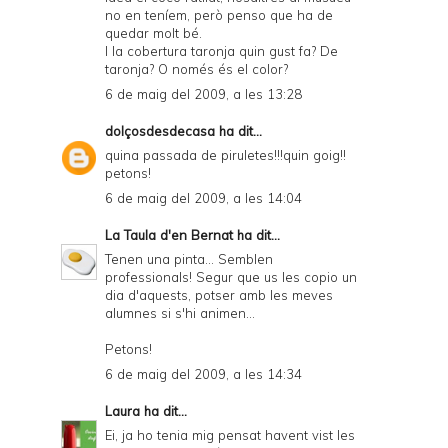
no en teníem, però penso que ha de
quedar molt bé.
I la cobertura taronja quin gust fa? De
taronja? O només és el color?
6 de maig del 2009, a les 13:28
dolçosdesdecasa
ha dit...
quina passada de piruletes!!!quin goig!!
petons!
6 de maig del 2009, a les 14:04
La Taula d'en Bernat
ha dit...
Tenen una pinta... Semblen
professionals! Segur que us les copio un
dia d'aquests, potser amb les meves
alumnes si s'hi animen...
Petons!
6 de maig del 2009, a les 14:34
Laura
ha dit...
Ei, ja ho tenia mig pensat havent vist les