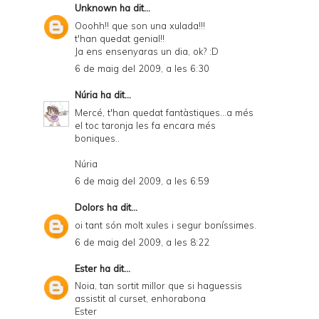
Unknown
ha dit...
Ooohh!! que son una xulada!!!
t'han quedat genial!!
Ja ens ensenyaras un dia, ok? :D
6 de maig del 2009, a les 6:30
Núria
ha dit...
Mercé, t'han quedat fantàstiques...a més
el toc taronja les fa encara més
boniques..
Núria
6 de maig del 2009, a les 6:59
Dolors
ha dit...
oi tant són molt xules i segur boníssimes.
6 de maig del 2009, a les 8:22
Ester
ha dit...
Noia, tan sortit millor que si haguessis
assistit al curset, enhorabona
Ester