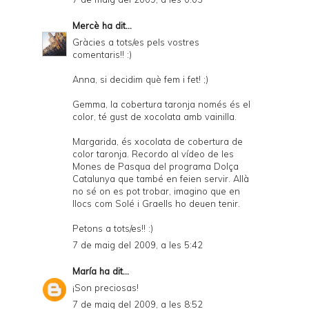
Mercè
ha dit...
Gràcies a tots/es pels vostres
comentaris!! :)
Anna, si decidim què fem i fet! ;)
Gemma, la cobertura taronja només és el
color, té gust de xocolata amb vainilla.
Margarida, és xocolata de cobertura de
color taronja. Recordo al vídeo de les
Mones de Pasqua del programa Dolça
Catalunya que també en feien servir. Allà
no sé on es pot trobar, imagino que en
llocs com Solé i Graells ho deuen tenir.
Petons a tots/es!! :)
7 de maig del 2009, a les 5:42
María
ha dit...
¡Son preciosas!
7 de maig del 2009, a les 8:52