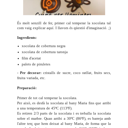
És molt senzill de fer, primer cal temperar la xocolata tal
com vaig explicar
aquí
. I llavors és qüestió d'imaginació. ;)
Ingredients:
xocolata de cobertura negra
xocolata de cobertura taronja
film d'acetat
palets de piruletes
- Per decorar:
cristalls de sucre, coco ratllat, fruits secs,
fruita variada, etc.
Preparació:
Primer de tot cal temperar la xocolata.
Per això, es desfà la xocolata al bany Maria fins que arribi
a una temperatura de 45ºC (113ºF).
Es retiren 2/3 parts de la xocolata i es treballa la xocolata
sobre el marbre. Quan arribi a 30ºC (86ºF), es barreja amb
l'altre terç que hem deixat al bany Maria, de forma que la