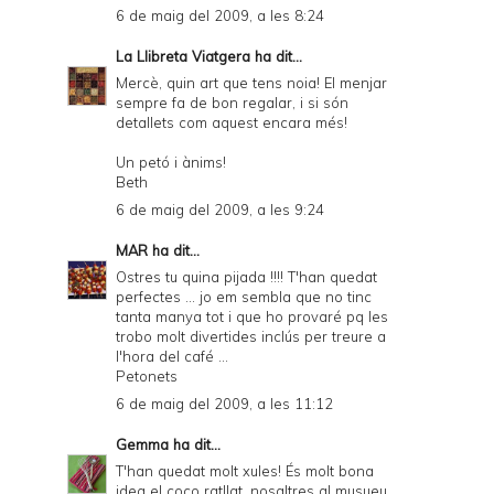
6 de maig del 2009, a les 8:24
La Llibreta Viatgera
ha dit...
Mercè, quin art que tens noia! El menjar
sempre fa de bon regalar, i si són
detallets com aquest encara més!
Un petó i ànims!
Beth
6 de maig del 2009, a les 9:24
MAR
ha dit...
Ostres tu quina pijada !!!! T'han quedat
perfectes ... jo em sembla que no tinc
tanta manya tot i que ho provaré pq les
trobo molt divertides inclús per treure a
l'hora del café ...
Petonets
6 de maig del 2009, a les 11:12
Gemma
ha dit...
T'han quedat molt xules! És molt bona
idea el coco ratllat, nosaltres al musueu