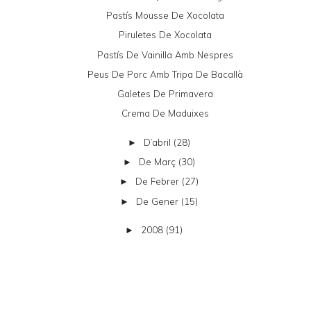
Pastís Mousse De Xocolata
Piruletes De Xocolata
Pastís De Vainilla Amb Nespres
Peus De Porc Amb Tripa De Bacallà
Galetes De Primavera
Crema De Maduixes
D’abril
(28)
►
De Març
(30)
►
De Febrer
(27)
►
De Gener
(15)
►
2008
(91)
►