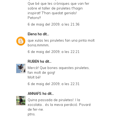
Que bé que les cròniques que van fer
sobre el taller de piruletes t'hagin
inspirat! T'han quedat genials!
Petons!!
6 de maig del 2009, a les 21:36
Elena
ha dit...
que xulas les piruletes fan una pinta molt
bona,mmmm,
6 de maig del 2009, a les 22:21
RUBEN
ha dit...
Mercè! Que bones aquestes piruletes,
fan molt de goig!
Molt bé!
6 de maig del 2009, a les 22:31
ANNAFS
ha dit...
Quina passada de piruletes!. I la
xocolata... és la meva perdició. Povaré
de fer-ne.
ptns.