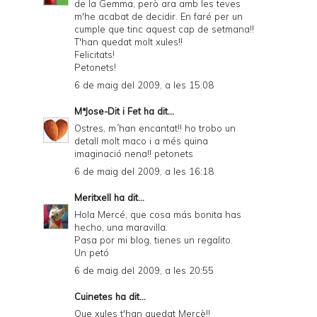
de la Gemma, però ara amb les teves
m'he acabat de decidir. En faré per un
cumple que tinc aquest cap de setmana!!
T'han quedat molt xules!!
Felicitats!
Petonets!
6 de maig del 2009, a les 15:08
MªJose-Dit i Fet
ha dit...
Ostres, m´han encantat!! ho trobo un
detall molt maco i a més quina
imaginació nena!! petonets
6 de maig del 2009, a les 16:18
Meritxell
ha dit...
Hola Mercé, que cosa más bonita has
hecho, una maravilla.
Pasa por mi blog, tienes un regalito.
Un petó
6 de maig del 2009, a les 20:55
Cuinetes
ha dit...
Que xules t'han quedat Mercè!!