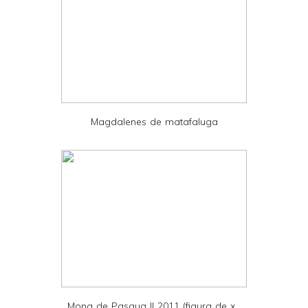
e
r
F
r
i
e
Magdalenes de matafaluga
n
d
l
y
a
n
d
P
D
Mona de Pasqua II 2011 (figura de x...